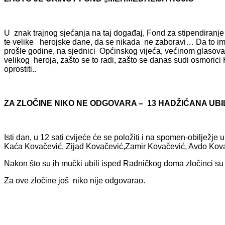
U znak trajnog sjećanja na taj događaj, Fond za stipendira
te velike herojske dane, da se nikada ne zaboravi… Da to ime 
prošle godine, na sjednici Općinskog vijeća, većinom glasova u
velikog heroja, zašto se to radi, zašto se danas sudi osmorici 
oprostiti..
ZA ZLOČINE NIKO NE ODGOVARA – 13 HADŽIĆANA UBI
Isti dan, u 12 sati cvijeće će se položiti i na spomen-obilje
Kaća Kovačević, Zijad Kovačević,Zamir Kovačević, Avdo Kovače
Nakon što su ih mučki ubili isped Radničkog doma zločinci su 
Za ove zločine još niko nije odgovarao.