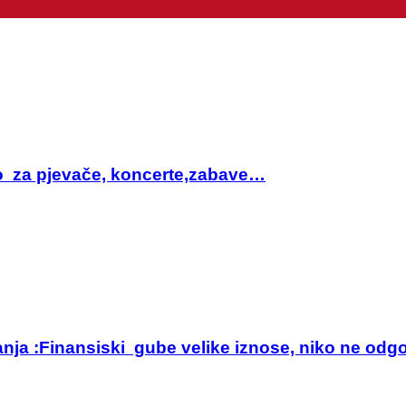
sto za pjevače, koncerte,zabave…
anja :Finansiski gube velike iznose, niko ne odg