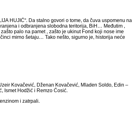
LIJA HUJIĆ“. Da stalno govori o tome, da čuva uspomenu na
branjena i odbranjena slobodna teritorija, BiH… Međutim ,
i zašto palo na pamet , zašto je ukinut Fond koji nose ime
očinci mirno šetaju… Tako nešto, sigurno je, historija neće
ić, Uzeir Kovačević, Dženan Kovačević, Mladen Soldo, Edin –
ć, Ismet Hodžić i Remzo Ćosić.
nzinom i zatrpali.