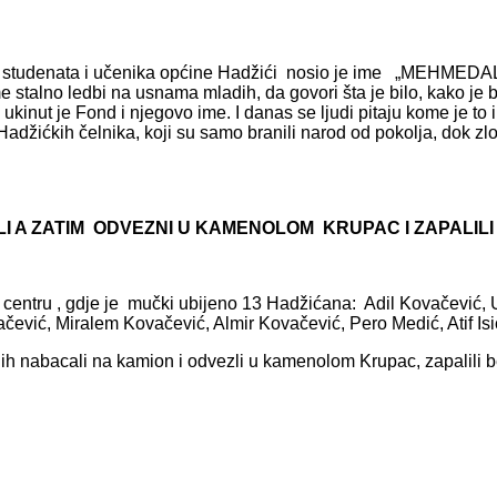
nje studenata i učenika općine Hadžići nosio je ime „MEHMEDA
stalno ledbi na usnama mladih, da govori šta je bilo, kako je 
kinut je Fond i njegovo ime. I danas se ljudi pitaju kome je to 
Hadžićkih čelnika, koji su samo branili narod od pokolja, dok zl
LI A ZATIM ODVEZNI U KAMENOLOM KRUPAC I ZAPALILI
žje u centru , gdje je mučki ubijeno 13 Hadžićana: Adil Kovačev
vić, Miralem Kovačević, Almir Kovačević, Pero Medić, Atif Isi
ih nabacali na kamion i odvezli u kamenolom Krupac, zapalili be