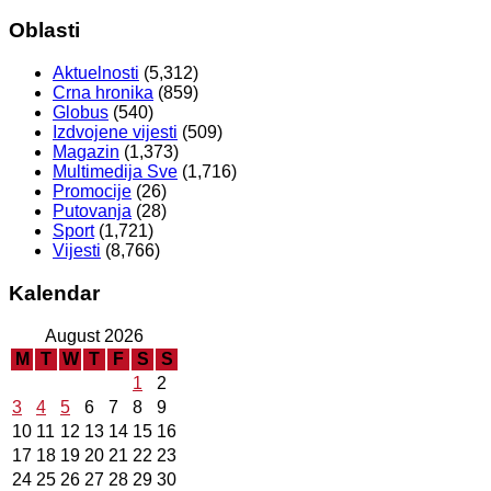
Oblasti
Aktuelnosti
(5,312)
Crna hronika
(859)
Globus
(540)
Izdvojene vijesti
(509)
Magazin
(1,373)
Multimedija Sve
(1,716)
Promocije
(26)
Putovanja
(28)
Sport
(1,721)
Vijesti
(8,766)
Kalendar
August 2026
M
T
W
T
F
S
S
1
2
3
4
5
6
7
8
9
10
11
12
13
14
15
16
17
18
19
20
21
22
23
24
25
26
27
28
29
30