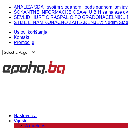
ANALIZA SDA i svojim sloganom i podsloganom ismijava gr
ŠOKANTNE INFORMACIJE OSA-e: U BiH se nalaze dvij
SEVLID HURTIĆ RASPALIO PO GRADONAČELNIKU MOSTAR
STIŽE LI NAM KONAČNO ZAHLAĐENJE?: Nedim Sladić o
Uslovi korištenja
Kontakt
Promocije
Naslovnica
Vijesti
Aktuelnosti