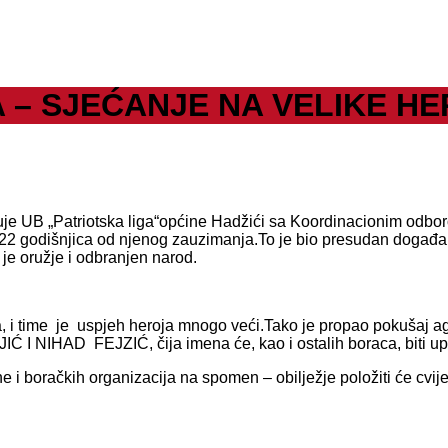
 – SJEĆANJE NA VELIKE H
uje UB „Patriotska liga“općine Hadžići sa Koordinacionim odbor
e 22 godišnjica od njenog zauzimanja.To je bio presudan događ
e oružje i odbranjen narod.
, i time je uspjeh heroja mnogo veći.Tako je propao pokušaj ag
Ć I NIHAD FEJZIĆ, čija imena će, kao i ostalih boraca, biti u
ne i boračkih organizacija na spomen – obilježje položiti će cvijeć