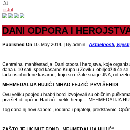
31
« Jul
DANI ODPORA I HEROJSTVA
Published On
10. May 2014. |
By admin |
Aktuelnosti
,
Vijesti
Centralna manifestacija Dani otpora i herojstva, koje organiz
dana u 10 sati isped kasarne Krupa u Zoviku obiljedžiti će s
tada oslobođene kasarne, koju su držale snage JNA, oduzeto j
MEHMEDALIJA HUJIĆ I NIHAD FEJZIĆ PRVI ŠEHIDI
Ovu veliku pobjedu hrabri borci izvojevali su običnim puškama
prvi šehidi općine Hadžići, veliki heroji – MEHMEDALIJA HUJI
Tog dana njihovi saborci, rodbina i prijatelji, predstavnici Opći
ZAŠTO JE UKINUT FOND „MEHMEDALIJA HUJIĆ“