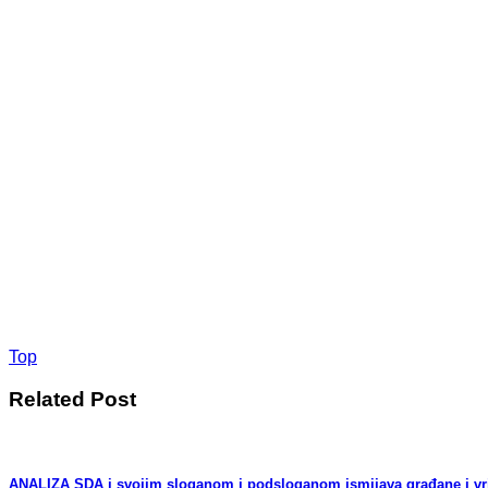
Top
Related Post
ANALIZA SDA i svojim sloganom i podsloganom ismijava građane i vrijeđ