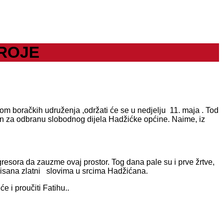
EROJE
om boračkih udruženja ,održati će se u nedjelju 11. maja . Tod
an za odbranu slobodnog dijela Hadžićke općine. Naime, iz
resora da zauzme ovaj prostor. Tog dana pale su i prve žrtve,
pisana zlatni slovima u srcima Hadžićana.
e i proučiti Fatihu..