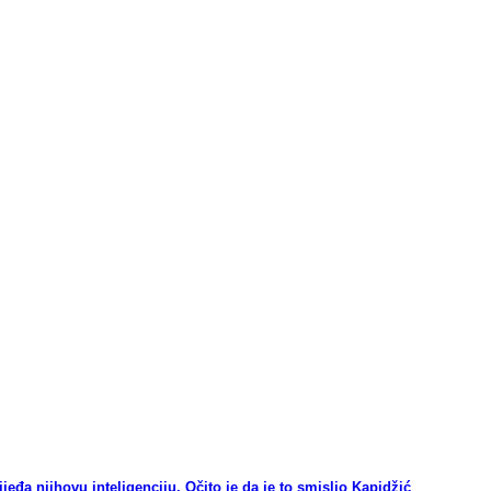
a njihovu inteligenciju. Očito je da je to smislio Kapidžić