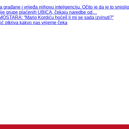
ađane i vrijeđa njihovu inteligenciju. Očito je da je to smisli
e grupe plaćenih UBICA, čekaju naredbe od…
A: “Mario Kordiću hoćeš li mi se sada izvinuti?”
tkriva kakvo nas vrijeme čeka