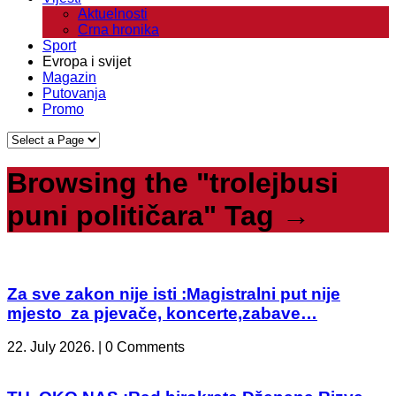
Aktuelnosti
Crna hronika
Sport
Evropa i svijet
Magazin
Putovanja
Promo
Browsing the "trolejbusi
puni političara" Tag →
Za sve zakon nije isti :Magistralni put nije
mjesto za pjevače, koncerte,zabave…
22. July 2026. | 0 Comments