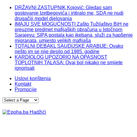
DRŽAVNI ZASTUPNIK Kojović: Gledao sam
gostovanje Izetbegovića i iritiralo me, SDA ne nudi
drugačiji model djelovanja
IMAJU SVE MOGUĆNOSTI Zašto Tužilaštvo BiH ne
preuzme predmet mafijaških obračuna u Istočnom
Sarajevu: SIPA postala kao ikebana, služi za hapšenje
migranata, umjesto velikih mafijaša
TOTALNI DEBAKL SAUDIJSKE ARABIJE: Ovako
nešto im se nije desilo od 1985. godine
KARDIOLOG UPOZORIO NA OPASNOST
TOPLOTNIH TALASA: Ovaj bol nikako ne smijete
ignorisati
Uslovi korištenja
Kontakt
Promocije