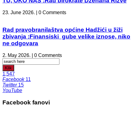
TU, OKO NAS :Rad birokrate Dženana Rizve
23. June 2026. | 0 Comments
Rad pravobranilaštva općine Hadžići u žiži
zbivanja :Finansiski gube velike iznose, niko
ne odgovara
2. May 2026. | 0 Comments
Klik
1,547
Facebook
11
Twitter
15
YouTube
Facebook fanovi