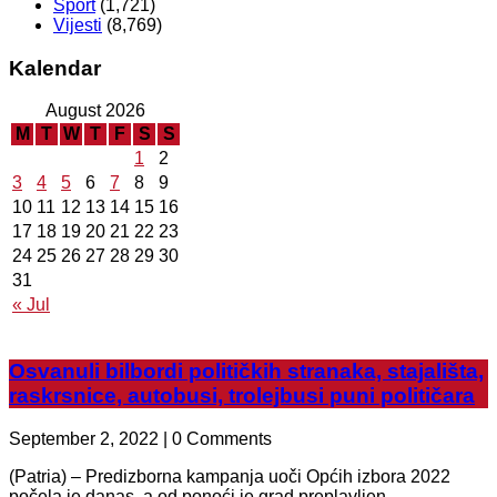
Sport
(1,721)
Vijesti
(8,769)
Kalendar
August 2026
M
T
W
T
F
S
S
1
2
3
4
5
6
7
8
9
10
11
12
13
14
15
16
17
18
19
20
21
22
23
24
25
26
27
28
29
30
31
« Jul
Osvanuli bilbordi političkih stranaka, stajališta,
raskrsnice, autobusi, trolejbusi puni političara
September 2, 2022 | 0 Comments
(Patria) – Predizborna kampanja uoči Općih izbora 2022
počela je danas, a od ponoći je grad preplavljen