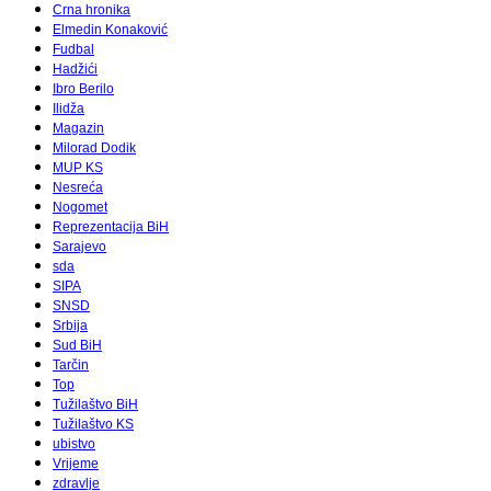
Crna hronika
Elmedin Konaković
Fudbal
Hadžići
Ibro Berilo
Ilidža
Magazin
Milorad Dodik
MUP KS
Nesreća
Nogomet
Reprezentacija BiH
Sarajevo
sda
SIPA
SNSD
Srbija
Sud BiH
Tarčin
Top
Tužilaštvo BiH
Tužilaštvo KS
ubistvo
Vrijeme
zdravlje