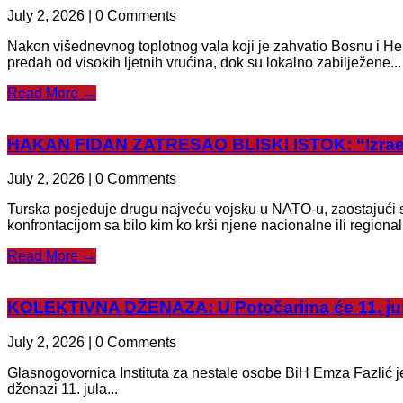
July 2, 2026 | 0 Comments
Nakon višednevnog toplotnog vala koji je zahvatio Bosnu i Her
predah od visokih ljetnih vrućina, dok su lokalno zabilježene...
Read More →
HAKAN FIDAN ZATRESAO BLISKI ISTOK: “Izrael 
July 2, 2026 | 0 Comments
Turska posjeduje drugu najveću vojsku u NATO-u, zaostajući
konfrontacijom sa bilo kim ko krši njene nacionalne ili regionaln
Read More →
KOLEKTIVNA DŽENAZA: U Potočarima će 11. jula
July 2, 2026 | 0 Comments
Glasnogovornica Instituta za nestale osobe BiH Emza Fazlić je
dženazi 11. jula...