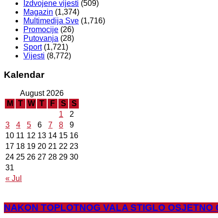
Izdvojene vijesti
(509)
Magazin
(1,374)
Multimedija Sve
(1,716)
Promocije
(26)
Putovanja
(28)
Sport
(1,721)
Vijesti
(8,772)
Kalendar
August 2026
M
T
W
T
F
S
S
1
2
3
4
5
6
7
8
9
10
11
12
13
14
15
16
17
18
19
20
21
22
23
24
25
26
27
28
29
30
31
« Jul
NAKON TOPLOTNOG VALA STIGLO OSJETNO OSVJE