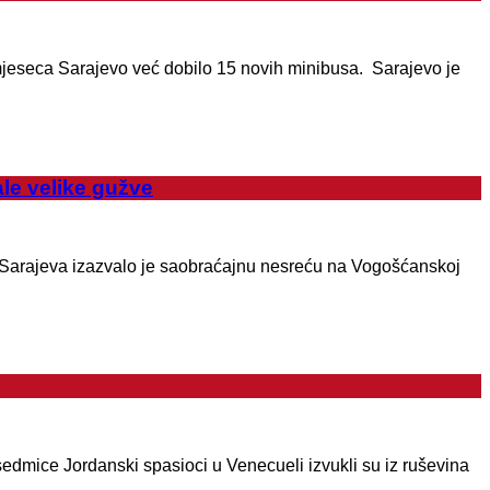
 mjeseca Sarajevo već dobilo 15 novih minibusa. Sarajevo je
ale velike gužve
e Sarajeva izazvalo je saobraćajnu nesreću na Vogošćanskoj
 sedmice Jordanski spasioci u Venecueli izvukli su iz ruševina