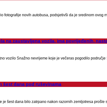
io fotografije novih autobusa, podsjetivši da je sredinom ovog
la na zaustavljena vozila, ima povrijeđenih, nast
etno vozilo Snažno nevrijeme koje je večeras pogodilo područj
 šest dana pod ruševinama
oje je šest dana bilo zatrpano nakon razornih zemljotresa prošle