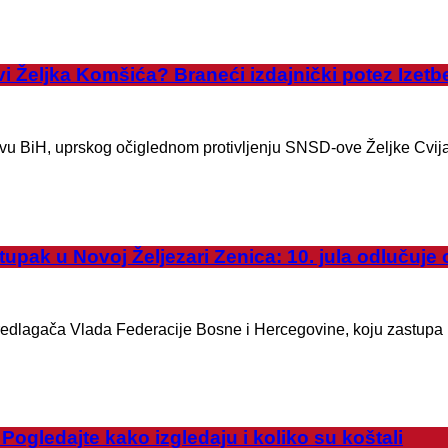
Željka Komšića? Braneći izdajnički potez Izetbe
štvu BiH, uprskog očiglednom protivljenju SNSD-ove Željke Cvija
ak u Novoj Željezari Zenica: 10. jula odlučuje
predlagača Vlada Federacije Bosne i Hercegovine, koju zastupa p
edajte kako izgledaju i koliko su koštali