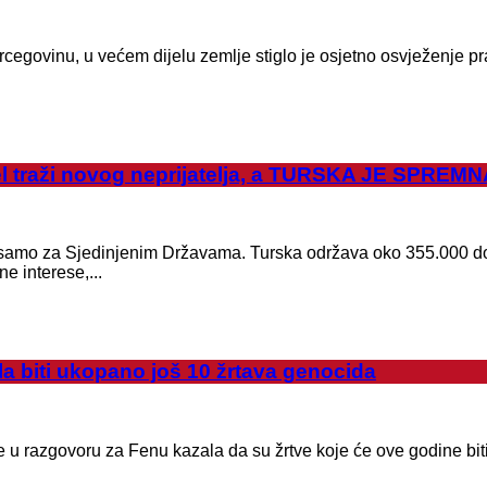
cegovinu, u većem dijelu zemlje stiglo je osjetno osvježenje p
traži novog neprijatelja, a TURSKA JE SPREMN
 samo za Sjedinjenim Državama. Turska održava oko 355.000 do
e interese,...
 biti ukopano još 10 žrtava genocida
 u razgovoru za Fenu kazala da su žrtve koje će ove godine biti