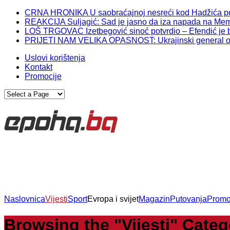
CRNA HRONIKA U saobraćajnoj nesreći kod Hadžića po
REAKCIJA Suljagić: Sad je jasno da iza napada na Memor
LOŠ TRGOVAC Izetbegović sinoć potvrdio – Efendić je br
PRIJETI NAM VELIKA OPASNOST: Ukrajinski general otkr
Uslovi korištenja
Kontakt
Promocije
Naslovnica
Vijesti
Sport
Evropa i svijet
Magazin
Putovanja
Prom
Browsing the "Vijesti" Cate