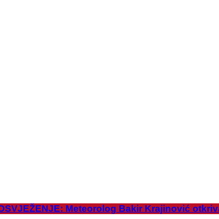
ŽENJE: Meteorolog Bakir Krajinović otkriva 