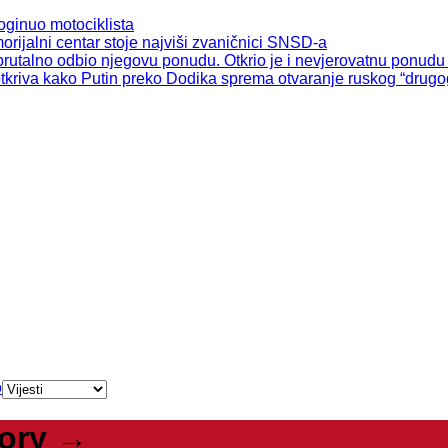
ginuo motociklista
ijalni centar stoje najviši zvaničnici SNSD-a
utalno odbio njegovu ponudu. Otkrio je i nevjerovatnu ponudu 
iva kako Putin preko Dodika sprema otvaranje ruskog “drugog
o
gory →