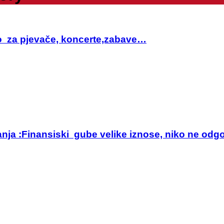
sto za pjevače, koncerte,zabave…
anja :Finansiski gube velike iznose, niko ne odg