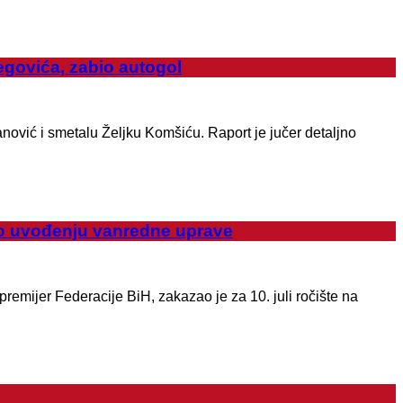
govića, zabio autogol
nović i smetalu Željku Komšiću. Raport je jučer detaljno
 o uvođenju vanredne uprave
remijer Federacije BiH, zakazao je za 10. juli ročište na