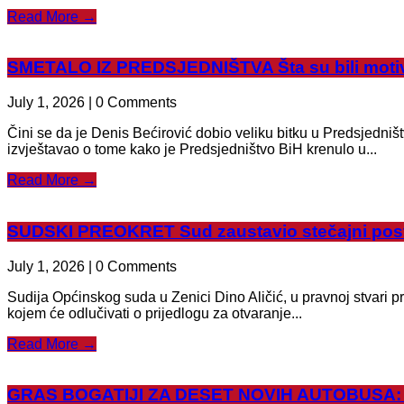
Read More →
SMETALO IZ PREDSJEDNIŠTVA Šta su bili motivi 
July 1, 2026 | 0 Comments
Čini se da je Denis Bećirović dobio veliku bitku u Predsjedni
izvještavao o tome kako je Predsjedništvo BiH krenulo u...
Read More →
SUDSKI PREOKRET Sud zaustavio stečajni postup
July 1, 2026 | 0 Comments
Sudija Općinskog suda u Zenici Dino Aličić, u pravnoj stvari 
kojem će odlučivati o prijedlogu za otvaranje...
Read More →
GRAS BOGATIJI ZA DESET NOVIH AUTOBUSA: Pogl