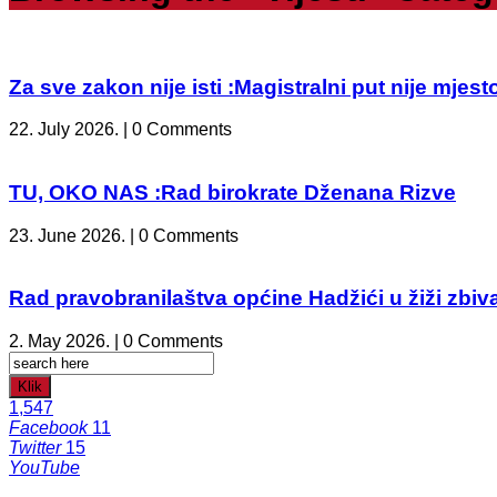
Za sve zakon nije isti :Magistralni put nije mje
22. July 2026. | 0 Comments
TU, OKO NAS :Rad birokrate Dženana Rizve
23. June 2026. | 0 Comments
Rad pravobranilaštva općine Hadžići u žiži zbiv
2. May 2026. | 0 Comments
Klik
1,547
Facebook
11
Twitter
15
YouTube