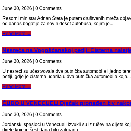
June 30, 2026 | 0 Comments
Resorni ministar Adnan Šteta je putem društvenih mreža objav
od danas bogatije za novih deset autobusa, kojim je...
Read More →
Nesreća na Vogošćanskoj petlji: Cisterna naletje
June 30, 2026 | 0 Comments
U nesreći su učestvovala dva putnička automobila i jedno ter
petlji, gdje je cisterna udarila u dva putnička automobila koja...
Read More →
ČUDO U VENECUELI Dječak pronađen živ nakon
June 30, 2026 | 0 Comments
Jordanski spasioci u Venecueli izvukli su iz ruševina dijete k
dijete koje je šest dana bilo zatrpano...