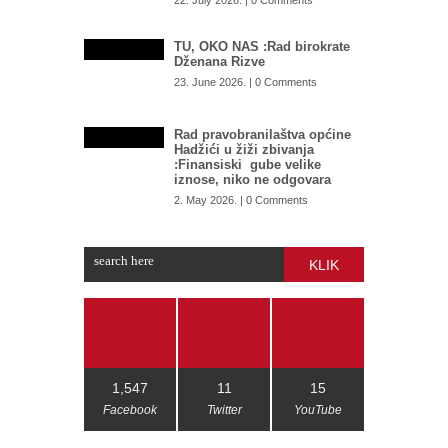
22. July 2026. | 0 Comments
TU, OKO NAS :Rad birokrate
Dženana Rizve
23. June 2026. | 0 Comments
Rad pravobranilaštva općine
Hadžići u žiži zbivanja
:Finansiski gube velike
iznose, niko ne odgovara
2. May 2026. | 0 Comments
KLIK
1,547
11
15
Facebook
Twitter
YouTube