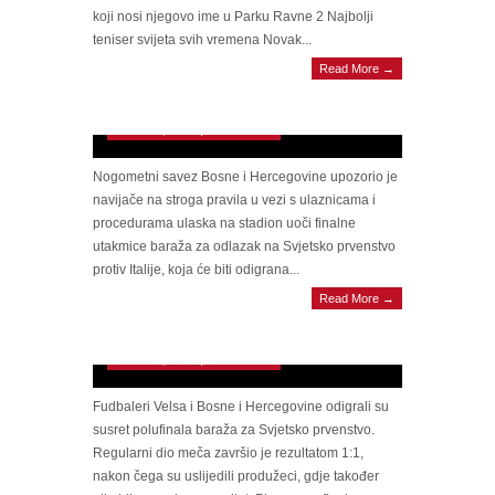
koji nosi njegovo ime u Parku Ravne 2 Najbolji
teniser svijeta svih vremena Novak...
Read More →
Idete na utakmicu BiH – Italija? Ovo morate
znati prije ulaska
March 28, 2026 | 0 Comments
Nogometni savez Bosne i Hercegovine upozorio je
navijače na stroga pravila u vezi s ulaznicama i
procedurama ulaska na stadion uoči finalne
utakmice baraža za odlazak na Svjetsko prvenstvo
protiv Italije, koja će biti odigrana...
Read More →
KRAJ DRAME U CARDIFFU: Bosna i
Hercegovina je u finalu baraža!!!
March 27, 2026 | 0 Comments
Fudbaleri Velsa i Bosne i Hercegovine odigrali su
susret polufinala baraža za Svjetsko prvenstvo.
Regularni dio meča završio je rezultatom 1:1,
nakon čega su uslijedili produžeci, gdje također