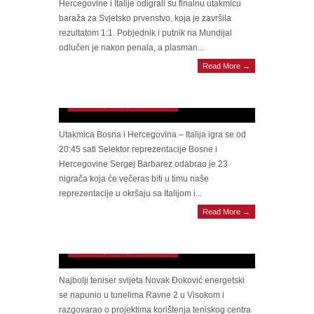
Hercegovine i Italije odigrali su finalnu utakmicu
baraža za Svjetsko prvenstvo, koja je završila
rezultatom 1:1. Pobjednik i putnik na Mundijal
odlučen je nakon penala, a plasman...
SRETNO ZMAJEVI Selektor Barbarez
Read More →
odabrao 23 igrača za večerašnju utakmicu, a
jedan će biti na tribini
March 31, 2026 | 0 Comments
Utakmica Bosna i Hercegovina – Italija igra se od
20:45 sati Selektor reprezentacije Bosne i
Hercegovine Sergej Barbarez odabrao je 23
nigrača koja će večeras biti u timu naše
reprezentacije u okršaju sa Italijom i...
SLAVNI TENISER Đoković za “Avaz”: Na
Read More →
utakmici dajem punu podršku reprezentaciji
BiH
March 31, 2026 | 0 Comments
Najbolji teniser svijeta Novak Đoković energetski
se napunio u tunelima Ravne 2 u Visokom i
razgovarao o projektima korištenja teniskog centra