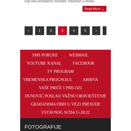
nije bilo promjene rezultat. Plasman u finale...
Read More →
‹
1
2
3
4
5
›
»
SMS PORUKE
WEBMAIL
YOUTUBE KANAL
FACEBOOK
TV PROGRAM
VREMENSKA PROGNOZA
ARHIVA
VAŠE PRIČE I PRILOZI
DUNOVIĆ POSLAO VAŽNO OBAVJEŠTENJE
GRAĐANIMA FBIH U VEZI PRESUDE
USTAVNOG SUDA U-20/22
FOTOGRAFIJE