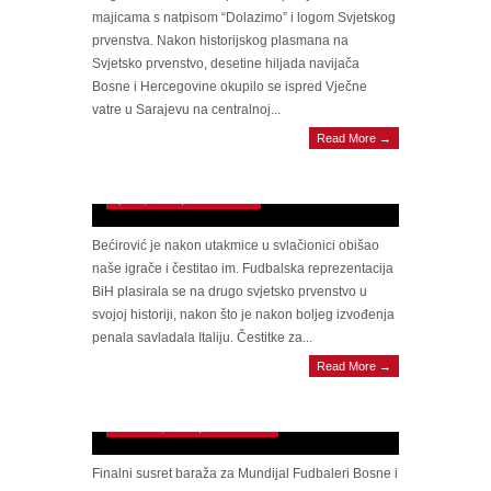
majicama s natpisom “Dolazimo” i logom Svjetskog
prvenstva. Nakon historijskog plasmana na
Svjetsko prvenstvo, desetine hiljada navijača
Bosne i Hercegovine okupilo se ispred Vječne
vatre u Sarajevu na centralnoj...
DENIS BEĆIROVIĆ ČESTITAO
Read More →
ZMAJEVIMA: “Milioni srca kucaju kao
jedno”
April 1, 2026 | 0 Comments
Bećirović je nakon utakmice u svlačionici obišao
naše igrače i čestitao im. Fudbalska reprezentacija
BiH plasirala se na drugo svjetsko prvenstvo u
svojoj historiji, nakon što je nakon boljeg izvođenja
penala savladala Italiju. Čestitke za...
BARAŽ ZA SP Bosna i Hercegovina
Read More →
savladala Italiju nakon penal drame i plasirala
se na Svjetsko prvenstvo!
March 31, 2026 | 0 Comments
Finalni susret baraža za Mundijal Fudbaleri Bosne i