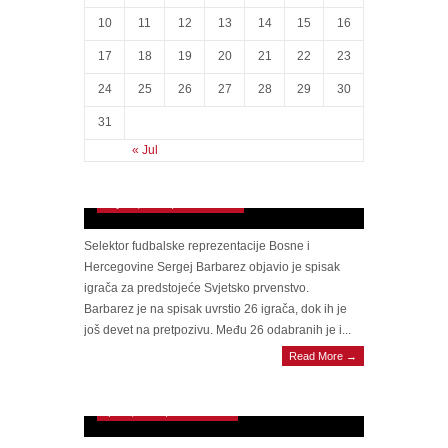
10
11
12
13
14
15
16
17
18
19
20
21
22
23
24
25
26
27
28
29
30
31
ČOVJEK OD RIJEČI Analiza spiska
« Jul
Zmajeva: Barbarez jednim potezom dodatno
‘kupio’ navijače
May 12, 2026 | 0 Comments
Selektor fudbalske reprezentacije Bosne i
Hercegovine Sergej Barbarez objavio je spisak
igrača za predstojeće Svjetsko prvenstvo.
Barbarez je na spisak uvrstio 26 igrača, dok ih je
još devet na pretpozivu. Među 26 odabranih je i...
Read More →
Izjava Edina Džeke prije utakmice obradovala
navijače Šalkea
April 5, 2026 | 0 Comments