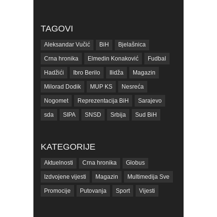
TAGOVI
Aleksandar Vučić
BiH
Bjelašnica
Crna hronika
Elmedin Konaković
Fudbal
Hadžići
Ibro Berilo
Ilidža
Magazin
Milorad Dodik
MUP KS
Nesreća
Nogomet
Reprezentacija BiH
Sarajevo
sda
SIPA
SNSD
Srbija
Sud BiH
Tarčin
Top
Tužilaštvo BiH
Tužilaštvo KS
ubistvo
Vrijeme
zdravlje
KATEGORIJE
zmajevi
Život
Aktuelnosti
Crna hronika
Globus
Izdvojene vijesti
Magazin
Multimedija Sve
Promocije
Putovanja
Sport
Vijesti