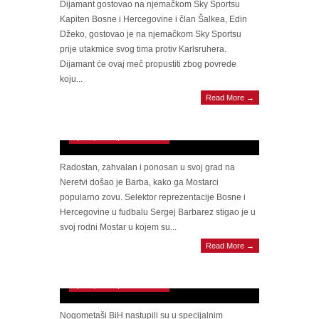
Dijamant gostovao na njemačkom Sky Sportsu
Kapiten Bosne i Hercegovine i član Šalkea, Edin
Džeko, gostovao je na njemačkom Sky Sportsu
prije utakmice svog tima protiv Karlsruhera.
Dijamant će ovaj meč propustiti zbog povrede
koju...
LUDNICA U GRADU NA NERETVI:
Read More →
Mostar slavi Sergeja Barbareza nakon
historijskog uspjeha
April 2, 2026 | 0 Comments
Radostan, zahvalan i ponosan u svoj grad na
Neretvi došao je Barba, kako ga Mostarci
popularno zovu. Selektor reprezentacije Bosne i
Hercegovine u fudbalu Sergej Barbarez stigao je u
svoj rodni Mostar u kojem su...
OBRATILI SE DŽEKO I BARBAREZ:
Read More →
Zmajevi izazvali apsolutni delirij, desetine
hiljada ljudi pred Vječnom vatrom u Sarajevu
April 1, 2026 | 0 Comments
Nogometaši BiH nastupili su u specijalnim