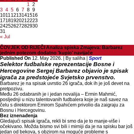
1
2
3
4
5
6
7
8
9
10
11
12
13
14
15
16
17
18
19
20
21
22
23
24
25
26
27
28
29
30
31
« Jul
ČOVJEK OD RIJEČI Analiza spiska Zmajeva: Barbarez
jednim potezom dodatno ‘kupio’ navijače
Published On
12. May 2026. |
By saliha |
Sport
Selektor fudbalske reprezentacije Bosne i
Hercegovine Sergej Barbarez objavio je spisak
igrača za predstojeće Svjetsko prvenstvo.
Barbarez je na spisak uvrstio 26 igrača, dok ih je još devet na
pretpozivu.
Među 26 odabranih je i jedan novalija – Ermin Mahmić,
posljednji u nizu talentovanih fudbalera koje je naš savez na
čelu s direktorom Emirom Spahićem privolio da zaigraju za
Bosnu i Hercegovinu.
Bez iznenađenja
Gledajući spisak igrača, rekli bi smo da je to manje-više i
očekivano. Možda bismo svi bili i mirniji da je na spisku bar još
jedan od bekova, s obzirom na moguće probleme s