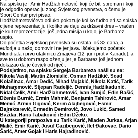
Na spisku je i Amir Hadžiahmetović, koji će biti spreman i koji
je odgodio operaciju zbog Svjetskog prvenstva, o čemu je
Sport Centar prvi pisao.
Hadžiahmetovićeva odluka pokazuje koliko fudbaleri sa spiska
cijene reprezentaciju i koliko se daju za državni dres – vraćen
je kult reprezentacije, još jedna misija u kojoj je Barbarez
uspio.
Do početka Svjetskog prvenstva su ostala još 32 dana, a
euforija u našoj domovini ne jenjava. Iščekujemo početak
Mundijala i prvu utakmicu Zmajeva (12. juni protiv Kanade), a
sve to u dobrom raspoloženju jer je Barbarez još jednom
dokazao da je čovjek od riječi.
Podsjetimo, na spisku Sergeja Barbareza našli su se:
Nikola Vasilj, Martin Zlomislić, Osman Hadžikić, Sead
Kolašinac, Amar Dedić, Nihad Mujakić, Nikola Katić, Tarik
Muharemović, Stjepan Radeljić, Dennis Hadžikadunić,
Nidal Čelik, Amir Hadžiahmetović, Ivan Šunjić, Edin Bašić,
Dženis Burnić, Ermin Mahmić, Benjamin Tahirović, Amar
Memić, Armin Gigović, Kerim Alajbegović, Esmir
Bajraktarević, Ermedin Demirović, Jovo Lukić, Samed
Baždar, Haris Tabaković i Edin Džeko.
U kategoriji pretpoziva su Tarik Karić, Mladen Jurkas, Arjan
Malić, Emir Karić, Jusuf Gazibegović, Ifet Đakovac, Dario
Šarić, Amer Gojak i Haris Hajradinović.