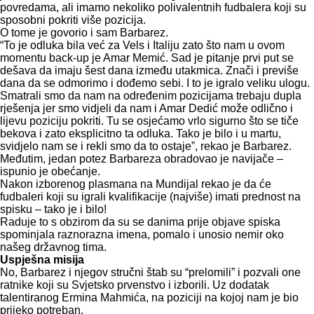
povredama, ali imamo nekoliko polivalentnih fudbalera koji su
sposobni pokriti više pozicija.
O tome je govorio i sam Barbarez.
“To je odluka bila već za Vels i Italiju zato što nam u ovom
momentu back-up je Amar Memić. Sad je pitanje prvi put se
dešava da imaju šest dana između utakmica. Znači i previše
dana da se odmorimo i dođemo sebi. I to je igralo veliku ulogu.
Smatrali smo da nam na određenim pozicijama trebaju dupla
rješenja jer smo vidjeli da nam i Amar Dedić može odlično i
lijevu poziciju pokriti. Tu se osjećamo vrlo sigurno što se tiče
bekova i zato eksplicitno ta odluka. Tako je bilo i u martu,
svidjelo nam se i rekli smo da to ostaje”, rekao je Barbarez.
Međutim, jedan potez Barbareza obradovao je navijače –
ispunio je obećanje.
Nakon izborenog plasmana na Mundijal rekao je da će
fudbaleri koji su igrali kvalifikacije (najviše) imati prednost na
spisku – tako je i bilo!
Raduje to s obzirom da su se danima prije objave spiska
spominjala raznorazna imena, pomalo i unosio nemir oko
našeg državnog tima.
Uspješna misija
No, Barbarez i njegov stručni štab su “prelomili” i pozvali one
ratnike koji su Svjetsko prvenstvo i izborili. Uz dodatak
talentiranog Ermina Mahmića, na poziciji na kojoj nam je bio
prijeko potreban.