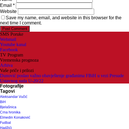
Email
*
Website
Save my name, email, and website in this browser for the
next time I comment.
SMS Poruke
Webmail
Youtube kanal
Facebook
TV Program
Vremenska prognoza
Arhiva
Vaše priče i prilozi
Dunović poslao važno obavještenje građanima FBiH u vezi Presude
Ustavnog suda U-20/22
Fotografije
Tagovi
Aleksandar Vučić
BiH
Bjelašnica
Crna hronika
Elmedin Konaković
Fudbal
Hadžići