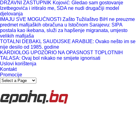
DRŽAVNI ZASTUPNIK Kojović: Gledao sam gostovanje
Izetbegovića i iritiralo me, SDA ne nudi drugačiji model
djelovanja
IMAJU SVE MOGUĆNOSTI Zašto Tužilaštvo BiH ne preuzme
predmet mafijaških obračuna u Istočnom Sarajevu: SIPA
postala kao ikebana, služi za hapšenje migranata, umjesto
velikih mafijaša
TOTALNI DEBAKL SAUDIJSKE ARABIJE: Ovako nešto im se
nije desilo od 1985. godine
KARDIOLOG UPOZORIO NA OPASNOST TOPLOTNIH
TALASA: Ovaj bol nikako ne smijete ignorisati
Uslovi korištenja
Kontakt
Promocije