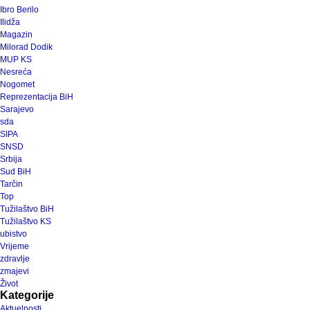
Ibro Berilo
Ilidža
Magazin
Milorad Dodik
MUP KS
Nesreća
Nogomet
Reprezentacija BiH
Sarajevo
sda
SIPA
SNSD
Srbija
Sud BiH
Tarčin
Top
Tužilaštvo BiH
Tužilaštvo KS
ubistvo
Vrijeme
zdravlje
zmajevi
Život
Kategorije
Aktuelnosti