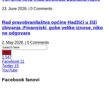
23. June 2026. | 0 Comments
Rad pravobranilaštva općine Hadžići u žiži
zbivanja :Finansiski gube velike iznose, niko
ne odgovara
2. May 2026. | 0 Comments
Klik
1,547
Facebook
11
Twitter
15
YouTube
Facebook fanovi