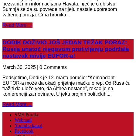
nezvaničnim informacijama Hayata, riječ je o ubistvu.
Sumnja se da su povrede na tijelu nastale upotrebom
vatrenog oružja. Crna hronika...
Read More →
DODIK DOŽIVIO JOŠ JEDAN TEŽAK PORAZ:
Rusija unatoč njegovom protivljenju podržala
nastavak misije EUFOR-a!
March 30, 2025 | 0 Comments
Podsjetimo, Dodik je 12. marta poručio: “Komandant
EUFOR-a može da okači prijetnje mačku o rep. Od Rusa ću
tražiti da ulože veto, da Althea nestane”, rekao je na
konferenciji za novinare. U jeku brojnih političkih...
Read More →
SMS Poruke
Webmail
Youtube kanal
Facebook