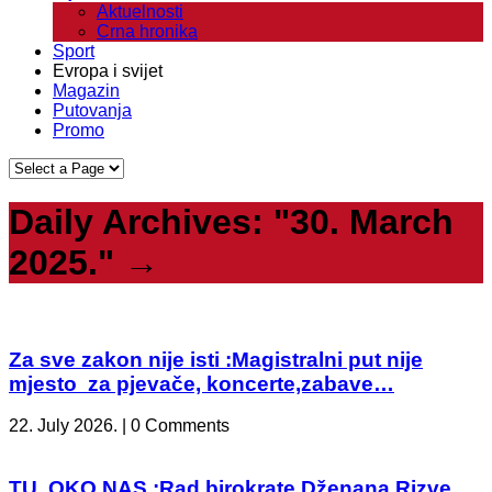
Aktuelnosti
Crna hronika
Sport
Evropa i svijet
Magazin
Putovanja
Promo
Daily Archives:
"30. March
2025."
→
Za sve zakon nije isti :Magistralni put nije
mjesto za pjevače, koncerte,zabave…
22. July 2026. | 0 Comments
TU, OKO NAS :Rad birokrate Dženana Rizve