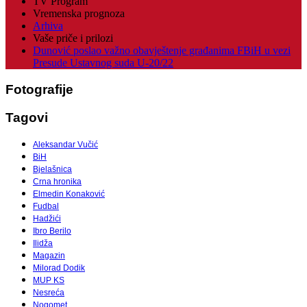
TV Program
Vremenska prognoza
Arhiva
Vaše priče i prilozi
Dunović poslao važno obavještenje građanima FBiH u vezi
Presude Ustavnog suda U-20/22
Fotografije
Tagovi
Aleksandar Vučić
BiH
Bjelašnica
Crna hronika
Elmedin Konaković
Fudbal
Hadžići
Ibro Berilo
Ilidža
Magazin
Milorad Dodik
MUP KS
Nesreća
Nogomet