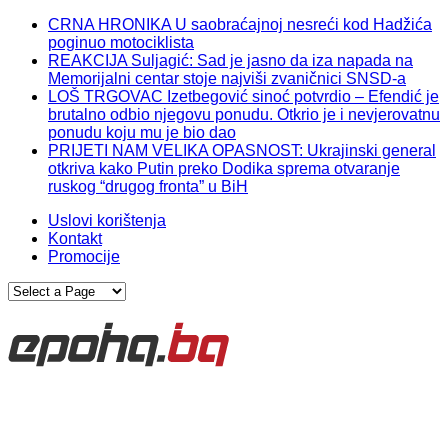
CRNA HRONIKA U saobraćajnoj nesreći kod Hadžića
poginuo motociklista
REAKCIJA Suljagić: Sad je jasno da iza napada na
Memorijalni centar stoje najviši zvaničnici SNSD-a
LOŠ TRGOVAC Izetbegović sinoć potvrdio – Efendić je
brutalno odbio njegovu ponudu. Otkrio je i nevjerovatnu
ponudu koju mu je bio dao
PRIJETI NAM VELIKA OPASNOST: Ukrajinski general
otkriva kako Putin preko Dodika sprema otvaranje
ruskog “drugog fronta” u BiH
Uslovi korištenja
Kontakt
Promocije