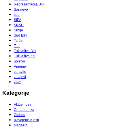
Reprezentacija BiH
Sarajevo
sda
SIPA
SNSD
Srbija
Sud BiH
Tarčin
Top
Tužilaštvo BiH
Tužilaštvo KS
ubistvo
Vrijeme
zdravlje
zmajevi
Život
Kategorije
Aktuelnosti
Crna hronika
Globus
Izdvojene vijesti
Magazin