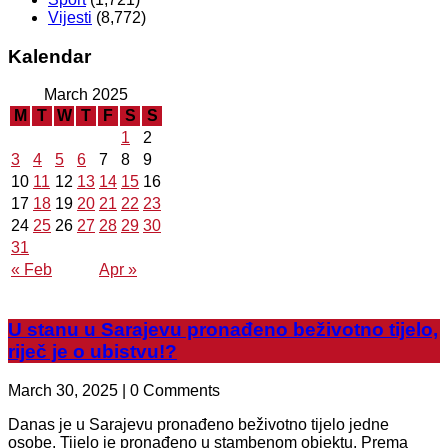
Vijesti
(8,772)
Kalendar
March 2025
M
T
W
T
F
S
S
1
2
3
4
5
6
7
8
9
10
11
12
13
14
15
16
17
18
19
20
21
22
23
24
25
26
27
28
29
30
31
« Feb
Apr »
U stanu u Sarajevu pronađeno beživotno tijelo,
riječ je o ubistvu!?
March 30, 2025 | 0 Comments
Danas je u Sarajevu pronađeno beživotno tijelo jedne
osobe. Tijelo je pronađeno u stambenom objektu. Prema