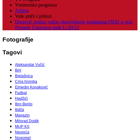
Vremenska prognoza
Arhiva
Vaše priče i prilozi
Dunović poslao važno obavještenje građanima FBiH u vezi
Presude Ustavnog suda U-20/22
Fotografije
Tagovi
Aleksandar Vučić
BiH
Bjelašnica
Crna hronika
Elmedin Konaković
Fudbal
Hadžići
Ibro Berilo
Ilidža
Magazin
Milorad Dodik
MUP KS
Nesreća
Nogomet