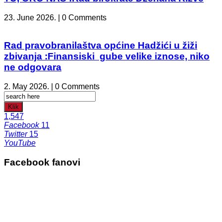
23. June 2026. | 0 Comments
Rad pravobranilaštva općine Hadžići u žiži
zbivanja :Finansiski gube velike iznose, niko
ne odgovara
2. May 2026. | 0 Comments
Klik
1,547
Facebook
11
Twitter
15
YouTube
Facebook fanovi