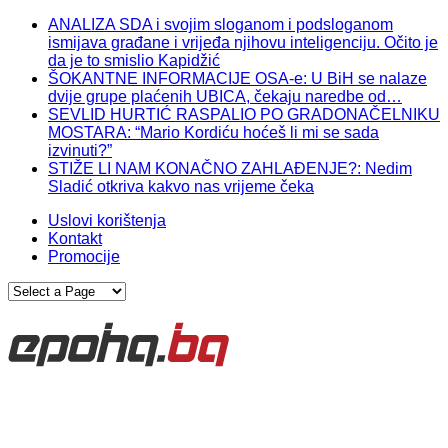
ANALIZA SDA i svojim sloganom i podsloganom
ismijava građane i vrijeđa njihovu inteligenciju. Očito je
da je to smislio Kapidžić
ŠOKANTNE INFORMACIJE OSA-e: U BiH se nalaze
dvije grupe plaćenih UBICA, čekaju naredbe od…
SEVLID HURTIĆ RASPALIO PO GRADONAČELNIKU
MOSTARA: “Mario Kordiću hoćeš li mi se sada
izvinuti?”
STIŽE LI NAM KONAČNO ZAHLAĐENJE?: Nedim
Sladić otkriva kakvo nas vrijeme čeka
Uslovi korištenja
Kontakt
Promocije