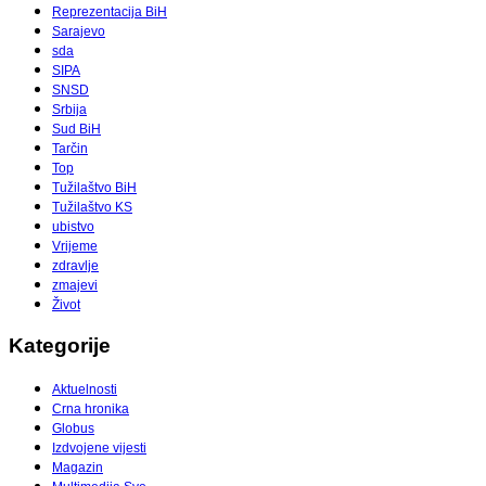
Reprezentacija BiH
Sarajevo
sda
SIPA
SNSD
Srbija
Sud BiH
Tarčin
Top
Tužilaštvo BiH
Tužilaštvo KS
ubistvo
Vrijeme
zdravlje
zmajevi
Život
Kategorije
Aktuelnosti
Crna hronika
Globus
Izdvojene vijesti
Magazin