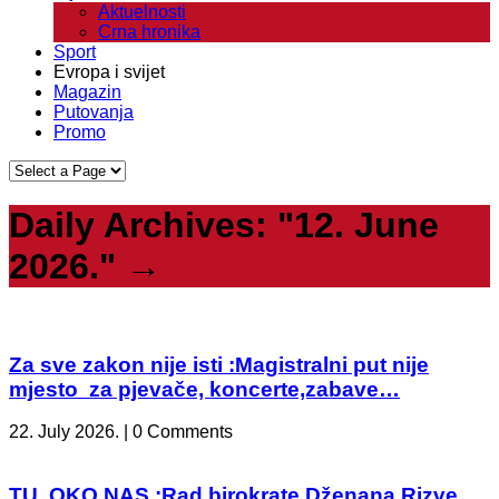
Aktuelnosti
Crna hronika
Sport
Evropa i svijet
Magazin
Putovanja
Promo
Daily Archives:
"12. June
2026."
→
Za sve zakon nije isti :Magistralni put nije
mjesto za pjevače, koncerte,zabave…
22. July 2026. | 0 Comments
TU, OKO NAS :Rad birokrate Dženana Rizve