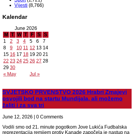
Vijesti
(8,766)
Kalendar
June 2026
M
T
W
T
F
S
S
1
2
3
4
5
6
7
8
9
10
11
12
13
14
15
16
17
18
19
20
21
22
23
24
25
26
27
28
29
30
« May
Jul »
SVJETSKO PRVENSTVO 2026 Hrabri Zmajevi
osvojili bod na startu Mundijala, ali možemo
žaliti i za sva tri
June 12, 2026 | 0 Comments
Vodili smo od 21. minute pogotkom Jove Lukića Fudbalska
reprezentacija remijem protiv Kanade započela je nastup na