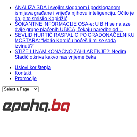
ANALIZA SDA i svojim sloganom i podsloganom
ismijava građane i vrijeđa njihovu inteligenciju. Očito je
da je to smislio Kapidžić
ŠOKANTNE INFORMACIJE OSA-e: U BiH se nalaze
dvije grupe plaćenih UBICA, čekaju naredbe od…
SEVLID HURTIĆ RASPALIO PO GRADONAČELNIKU
MOSTARA: “Mario Kordiću hoćeš li mi se sada
izvinuti?”
STIŽE LI NAM KONAČNO ZAHLAĐENJE?: Nedim
Sladić otkriva kakvo nas vrijeme čeka
Uslovi korištenja
Kontakt
Promocije