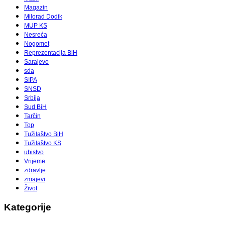
Magazin
Milorad Dodik
MUP KS
Nesreća
Nogomet
Reprezentacija BiH
Sarajevo
sda
SIPA
SNSD
Srbija
Sud BiH
Tarčin
Top
Tužilaštvo BiH
Tužilaštvo KS
ubistvo
Vrijeme
zdravlje
zmajevi
Život
Kategorije