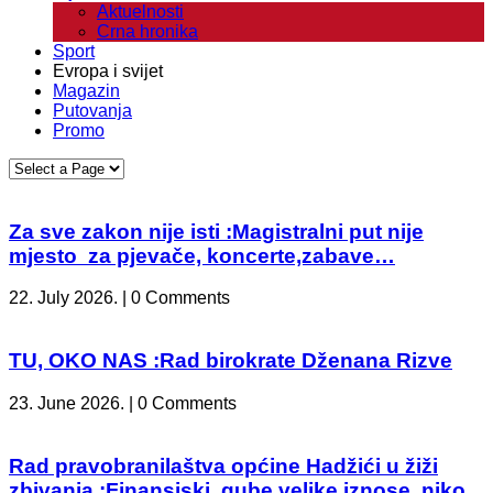
Aktuelnosti
Crna hronika
Sport
Evropa i svijet
Magazin
Putovanja
Promo
Za sve zakon nije isti :Magistralni put nije
mjesto za pjevače, koncerte,zabave…
22. July 2026. | 0 Comments
TU, OKO NAS :Rad birokrate Dženana Rizve
23. June 2026. | 0 Comments
Rad pravobranilaštva općine Hadžići u žiži
zbivanja :Finansiski gube velike iznose, niko