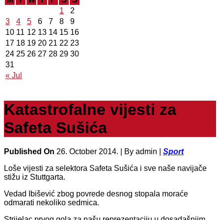
1
2
3
4
5
6
7
8
9
10
11
12
13
14
15
16
17
18
19
20
21
22
23
24
25
26
27
28
29
30
31
« Jul
Katastrofalne vijesti za
Safeta Sušića
Published On
26. October 2014. |
By admin |
Sport
Loše vijesti za selektora Safeta Sušića i sve naše navijače
stižu iz Stuttgarta.
Vedad Ibišević zbog povrede desnog stopala moraće
odmarati nekoliko sedmica.
Strijelac prvog gola za našu reprezentaciju u dosadašnjim