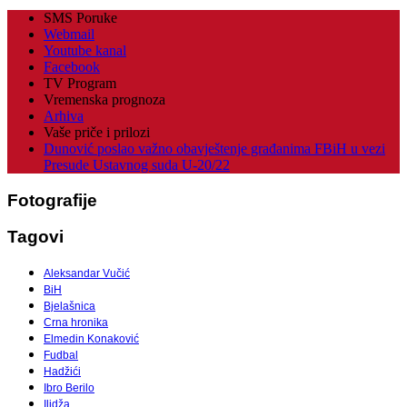
SMS Poruke
Webmail
Youtube kanal
Facebook
TV Program
Vremenska prognoza
Arhiva
Vaše priče i prilozi
Dunović poslao važno obavještenje građanima FBiH u vezi
Presude Ustavnog suda U-20/22
Fotografije
Tagovi
Aleksandar Vučić
BiH
Bjelašnica
Crna hronika
Elmedin Konaković
Fudbal
Hadžići
Ibro Berilo
Ilidža