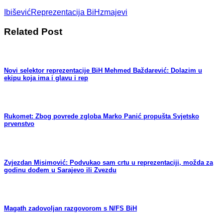
Ibišević
Reprezentacija BiH
zmajevi
Related Post
Novi selektor reprezentacije BiH Mehmed Baždarević: Dolazim u
ekipu koja ima i glavu i rep
Rukomet: Zbog povrede zgloba Marko Panić propušta Svjetsko
prvenstvo
Zvjezdan Misimović: Podvukao sam crtu u reprezentaciji, možda za
godinu dođem u Sarajevo ili Zvezdu
Magath zadovoljan razgovorom s N/FS BiH