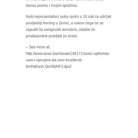
danas prenio i svojim igračima.
Naši reprezentativci sutra ujutro u 10 sati će održati
posljednji trening u Zenici, a nakon ćega će se
zaputiti na sarajevski aerodom, odakle će
poslijepodne poletjeti za Izrael.
– See more at:
http://www.avaz.ba/clanak/146171/susic-optimista-
sam-i-vjerujem-da-smo-kvaliteniji-
tim#sthash.QnO8jNPJ.dpuf