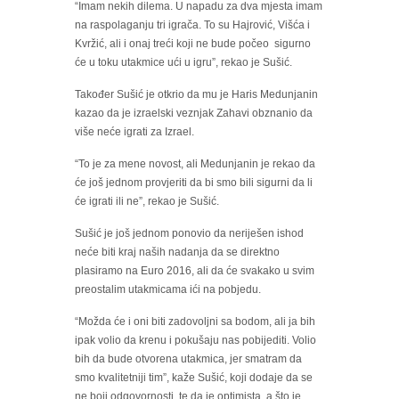
“Imam nekih dilema. U napadu za dva mjesta imam
na raspolaganju tri igrača. To su Hajrović, Višća i
Kvržić, ali i onaj treći koji ne bude počeo sigurno
će u toku utakmice ući u igru”, rekao je Sušić.
Također Sušić je otkrio da mu je Haris Medunjanin
kazao da je izraelski veznjak Zahavi obznanio da
više neće igrati za Izrael.
“To je za mene novost, ali Medunjanin je rekao da
će još jednom provjeriti da bi smo bili sigurni da li
će igrati ili ne”, rekao je Sušić.
Sušić je još jednom ponovio da neriješen ishod
neće biti kraj naših nadanja da se direktno
plasiramo na Euro 2016, ali da će svakako u svim
preostalim utakmicama ići na pobjedu.
“Možda će i oni biti zadovoljni sa bodom, ali ja bih
ipak volio da krenu i pokušaju nas pobijediti. Volio
bih da bude otvorena utakmica, jer smatram da
smo kvalitetniji tim”, kaže Sušić, koji dodaje da se
ne boji odgovornosti, te da je optimista, a što je