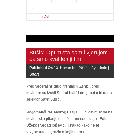
31
« Jul
Sušić: Optimista sam i vjerujem
da smo kvaliteniji tim
Published On
13. November 2014. |
By admin |
Sport
Pred večerašnji drugi trening u Zenici, pred
novinare su izašli Senad Lulić i drugi put u tri dana
selektor Safet Sušić.
Nogometaš italijanskog Lazija Lulić, osvrnuo se na
novinarsko pitanje da li će nam nedostajati Edin
Džeko i Vedad Ibišević, i istakao kako ne bi
razgovarao o igračima kojih nema.