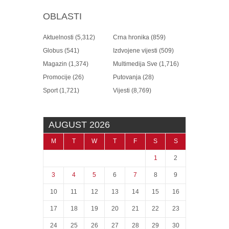
OBLASTI
Aktuelnosti
(5,312)
Crna hronika
(859)
Globus
(541)
Izdvojene vijesti
(509)
Magazin
(1,374)
Multimedija Sve
(1,716)
Promocije
(26)
Putovanja
(28)
Sport
(1,721)
Vijesti
(8,769)
AUGUST 2026
M
T
W
T
F
S
S
1
2
3
4
5
6
7
8
9
10
11
12
13
14
15
16
17
18
19
20
21
22
23
24
25
26
27
28
29
30