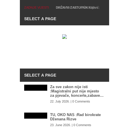
ZADNJE VIJESTI
IMAJU SVE MOGUĆNOSTI
Zašto Tužilaštvo BiH ne
preuzme predmet mafijaških
obračuna u Istočnom Sarajevu:
SIPA postala kao ikebana, služi
za hapšenje migranata, umjesto
velikih mafijaša
Za sve zakon nije isti
:Magistralni put nije mjesto
za pjevače, koncerte,zabave…
22. July 2026. | 0 Comments
TU, OKO NAS :Rad birokrate
Dženana Rizve
23. June 2026. | 0 Comments