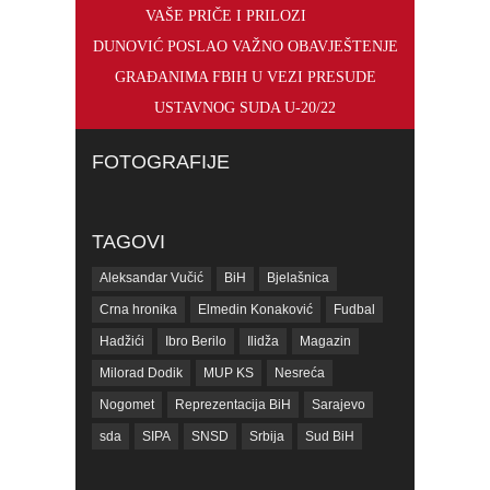
VAŠE PRIČE I PRILOZI
DUNOVIĆ POSLAO VAŽNO OBAVJEŠTENJE
GRAĐANIMA FBIH U VEZI PRESUDE
USTAVNOG SUDA U-20/22
FOTOGRAFIJE
TAGOVI
Aleksandar Vučić
BiH
Bjelašnica
Crna hronika
Elmedin Konaković
Fudbal
Hadžići
Ibro Berilo
Ilidža
Magazin
Milorad Dodik
MUP KS
Nesreća
Nogomet
Reprezentacija BiH
Sarajevo
sda
SIPA
SNSD
Srbija
Sud BiH
Tarčin
Top
Tužilaštvo BiH