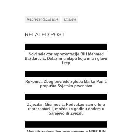
Reprezentacija BiH
zmajevi
RELATED POST
Novi selektor reprezentacije BiH Mehmed
Baždarević: Dolazim u ekipu koja ima i glavu
i rep
Rukomet: Zbog povrede zgloba Marko Panić
propušta Svjetsko prvenstvo
Zvjezdan Misimović: Podvukao sam crtu u
reprezentaciji, možda za godinu dođem u
Sarajevo ili Zvezdu
Magath zadovoljan razgovorom s N/FS BiH