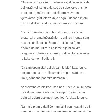
“Svi znamo da će nam nedostajati, ali važnije je da
ovi igrači koji su tu daju sve od sebe kako bi smo
pobijedili “, kaže Lulić, koji će protiv Izraela
vjerovatno igrati ofanzivnije nego u dosadašnjem
toku kvalifikacija. što su mu sugerirali novinari.
“Ja ne znam da li će to biti tako, možda vi više
znate, ali prema jučerašnjem treningu mogao sam
naslutiti da ću biti bliže golu”, ističe Lulić, koji
dodaje da međutim još o tome nije ni sa kim
razgovarao. Izraelce su analizirali, ali kaže važnije
je kako ćemo mi odigrati.
“Ja sam optimista i uvijek sam to bio”, kaže Lulić,
koji dodaje da im neće smetati ni pun stadion u
Haifi, odnosno podrška domaćinu.
“Vjerovatno će biti kao i kod nas u Zenici, ali mi smo
navikli na pune stadione i vjerujem da možemo
odigrati dobru utakmcu i pobijedit”, rekao je Lulić.
Na naše pitanje da li će nam faliti treninga, ali i da li