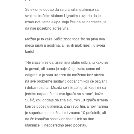
Selektor je dodao da se u analizi utakmice sa
svojim stručnim štabom i igračima uvjerio da je
Izrael kvalitetna ekipa, koja želi da se nadmeće, te
da nije posebno agresivna.
Možda je to kaže Sušić zbog toga što su prva dva
meča igrali u gostima, ali su ih ipak riješili u svoju
korist.
“Ne slažem se da Izrael ima slabu odbranu kako se
to govori, ali nama je najvažnije kako ćemo mi
odigrati, a ja sam uvjeren da možemo bez obzira
na sve probleme sastaviti dobar tim koji će ostvariti
i dobar rezultat. Možda će i Izrael igrati kao i mi sa
jednim napadačem i dva igrača sa strane”, kaže
Sušić, koji dodaje da zna sigurnih 10 igrača Izraela
koji će početi utakmicu. Zna i svoj tim, a novinarima
je sugerirao da možda i mi znamo 10 početnih, ali
da će konačan sastav obznaniti tek na dan
utakmice ili neposredno pred početak.