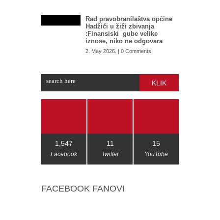
Rad pravobranilaštva općine
Hadžići u žiži zbivanja
:Finansiski gube velike
iznose, niko ne odgovara
2. May 2026. | 0 Comments
KLIK
1,547
11
15
Facebook
Twitter
YouTube
FACEBOOK FANOVI