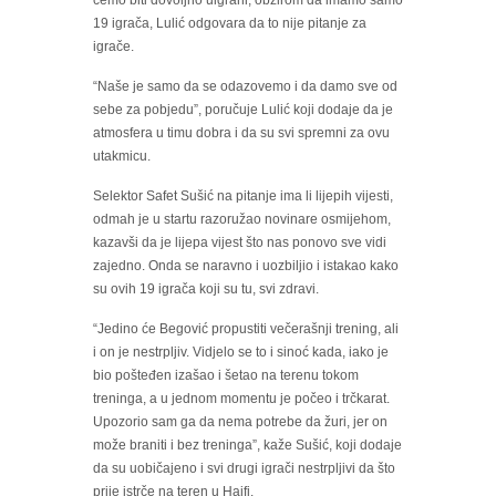
ćemo biti dovoljno uigrani, obzirom da imamo samo
19 igrača, Lulić odgovara da to nije pitanje za
igrače.
“Naše je samo da se odazovemo i da damo sve od
sebe za pobjedu”, poručuje Lulić koji dodaje da je
atmosfera u timu dobra i da su svi spremni za ovu
utakmicu.
Selektor Safet Sušić na pitanje ima li lijepih vijesti,
odmah je u startu razoružao novinare osmijehom,
kazavši da je lijepa vijest što nas ponovo sve vidi
zajedno. Onda se naravno i uozbiljio i istakao kako
su ovih 19 igrača koji su tu, svi zdravi.
“Jedino će Begović propustiti večerašnji trening, ali
i on je nestrpljiv. Vidjelo se to i sinoć kada, iako je
bio pošteđen izašao i šetao na terenu tokom
treninga, a u jednom momentu je počeo i trčkarat.
Upozorio sam ga da nema potrebe da žuri, jer on
može braniti i bez treninga”, kaže Sušić, koji dodaje
da su uobičajeno i svi drugi igrači nestrpljivi da što
prije istrče na teren u Haifi.