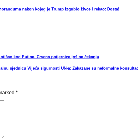
moranduma nakon kojeg je Trump izgubio živce i rekao: Dosta!
šao kod Putina. Crvena potjernica još na čekanju
nu sjednicu Vijeća sigurnosti UN-a: Zakazane su neformalne konsultaci
 marked
*