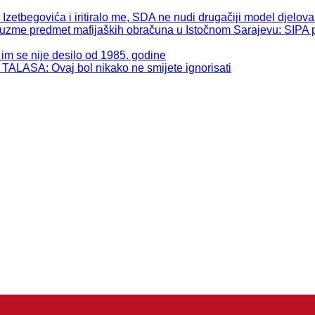
begovića i iritiralo me, SDA ne nudi drugačiji model djelova
 predmet mafijaških obračuna u Istočnom Sarajevu: SIPA pos
se nije desilo od 1985. godine
: Ovaj bol nikako ne smijete ignorisati