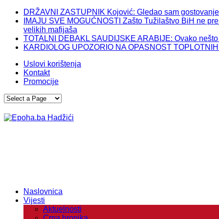
DRŽAVNI ZASTUPNIK Kojović: Gledao sam gostovanje Izet
IMAJU SVE MOGUĆNOSTI Zašto Tužilaštvo BiH ne preuzme
velikih mafijaša
TOTALNI DEBAKL SAUDIJSKE ARABIJE: Ovako nešto im 
KARDIOLOG UPOZORIO NA OPASNOST TOPLOTNIH TALASA
Uslovi korištenja
Kontakt
Promocije
Naslovnica
Vijesti
Aktuelnosti
Crna hronika