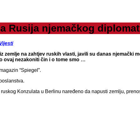
 a Rusija njemačkog diploma
Vijesti
zemlje na zahtjev ruskih vlasti, javili su danas njemački 
o ovaj nezakoniti čin i o tome smo …
a magazin “Spiegel”.
poslanstva.
ka ruskog Konzulata u Berlinu naređeno da napusti zemlju, prenos