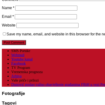
Name
*
Email
*
Website
Save my name, email, and website in this browser for the n
SMS Poruke
Webmail
Youtube kanal
Facebook
TV Program
Vremenska prognoza
Arhiva
Vaše priče i prilozi
Dunović poslao važno obavještenje građanima FBiH u vezi Pr
Fotografije
Tagovi