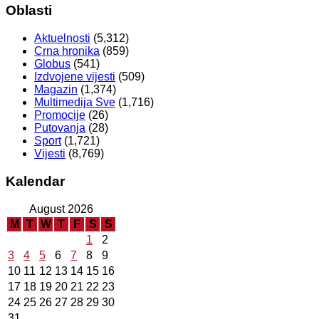
Oblasti
Aktuelnosti
(5,312)
Crna hronika
(859)
Globus
(541)
Izdvojene vijesti
(509)
Magazin
(1,374)
Multimedija Sve
(1,716)
Promocije
(26)
Putovanja
(28)
Sport
(1,721)
Vijesti
(8,769)
Kalendar
August 2026
M
T
W
T
F
S
S
1
2
3
4
5
6
7
8
9
10
11
12
13
14
15
16
17
18
19
20
21
22
23
24
25
26
27
28
29
30
31