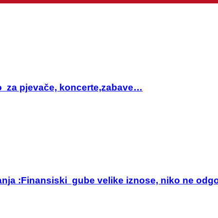
sto za pjevače, koncerte,zabave…
anja :Finansiski gube velike iznose, niko ne odg