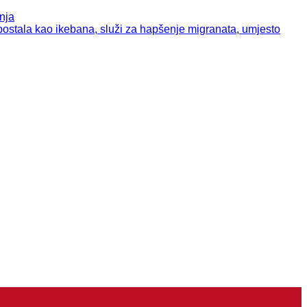
nja
tala kao ikebana, služi za hapšenje migranata, umjesto