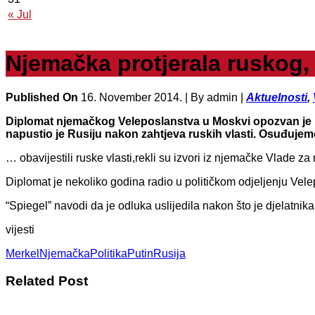
« Jul
Njemačka protjerala ruskog,
Published On
16. November 2014. |
By admin |
Aktuelnosti
,
Diplomat njemačkog Veleposlanstva u Moskvi opozvan je iz 
napustio je Rusiju nakon zahtjeva ruskih vlasti. Osuđujem
… obavijestili ruske vlasti,rekli su izvori iz njemačke Vlade z
Diplomat je nekoliko godina radio u političkom odjeljenju Vele
“Spiegel” navodi da je odluka uslijedila nakon što je djelatni
vijesti
Merkel
Njemačka
Politika
Putin
Rusija
Related Post