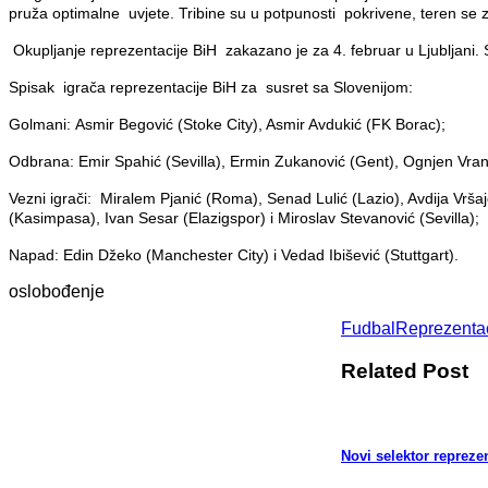
pruža optimalne uvjete. Tribine su u potpunosti pokrivene, teren se z
Okupljanje reprezentacije BiH zakazano je za 4. februar u Ljubljani. Su
Spisak igrača reprezentacije BiH za susret sa Slovenijom:
Golmani: Asmir Begović (Stoke City), Asmir Avdukić (FK Borac);
Odbrana: Emir Spahić (Sevilla), Ermin Zukanović (Gent), Ognjen Vranj
Vezni igrači: Miralem Pjanić (Roma), Senad Lulić (Lazio), Avdija Vrša
(Kasimpasa), Ivan Sesar (Elazigspor) i Miroslav Stevanović (Sevilla);
Napad: Edin Džeko (Manchester City) i Vedad Ibišević (Stuttgart).
oslobođenje
Fudbal
Reprezentac
Related Post
Novi selektor repreze