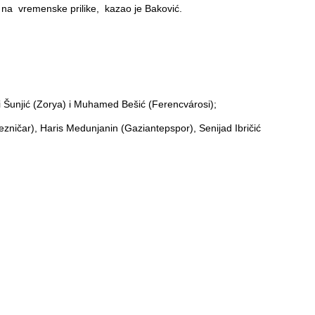
ira na vremenske prilike, kazao je Baković.
i Šunjić (Zorya) i Muhamed Bešić (Ferencvárosi);
ezničar), Haris Medunjanin (Gaziantepspor), Senijad Ibričić