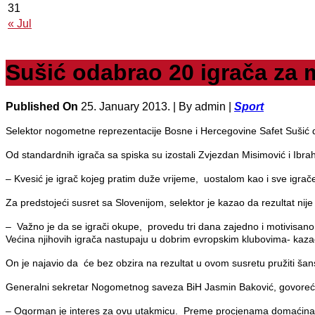
31
« Jul
Sušić odabrao 20 igrača za 
Published On
25. January 2013. |
By admin |
Sport
Selektor nogometne reprezentacije Bosne i Hercegovine Safet Sušić dana
Od standardnih igrača sa spiska su izostali Zvjezdan Misimović i Ibra
– Kvesić je igrač kojeg pratim duže vrijeme, uostalom kao i sve igrače
Za predstojeći susret sa Slovenijom, selektor je kazao da rezultat nij
– Važno je da se igrači okupe, provedu tri dana zajedno i motivisano 
Većina njihovih igrača nastupaju u dobrim evropskim klubovima- kaza
On je najavio da će bez obzira na rezultat u ovom susretu pružiti š
Generalni sekretar Nogometnog saveza BiH Jasmin Baković, govoreći o
– Ogorman je interes za ovu utakmicu. Preme procjenama domaćina na