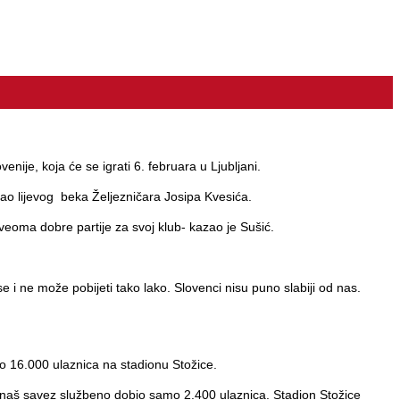
ije, koja će se igrati 6. februara u Ljubljani.
zvao lijevog beka Željezničara Josipa Kvesića.
 veoma dobre partije za svoj klub- kazao je Sušić.
 i ne može pobijeti tako lako. Slovenci nisu puno slabiji od nas.
o 16.000 ulaznica na stadionu Stožice.
 naš savez službeno dobio samo 2.400 ulaznica. Stadion Stožice