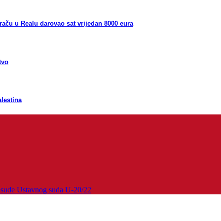
aču u Realu darovao sat vrijedan 8000 eura
tvo
lestina
esude Ustavnog suda U-20/22