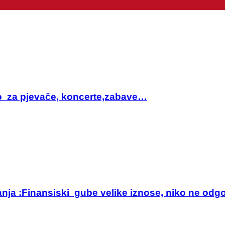
sto za pjevače, koncerte,zabave…
anja :Finansiski gube velike iznose, niko ne odg