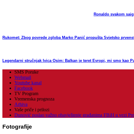
Ronaldo svakom saigr
Rukomet: Zbog povrede zgloba Marko Panić propušta Svjetsko prvens
Legendarni stručnjak Ivica Osim: Balkan je teret Evropi, mi smo kao Pa
SMS Poruke
Webmail
Youtube kanal
Facebook
TV Program
Vremenska prognoza
Arhiva
Vaše priče i prilozi
Dunović poslao važno obavještenje građanima FBiH u vezi Pr
Fotografije