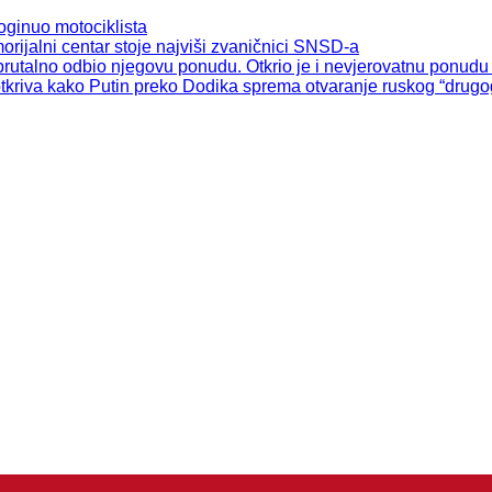
ginuo motociklista
ijalni centar stoje najviši zvaničnici SNSD-a
utalno odbio njegovu ponudu. Otkrio je i nevjerovatnu ponudu 
iva kako Putin preko Dodika sprema otvaranje ruskog “drugog