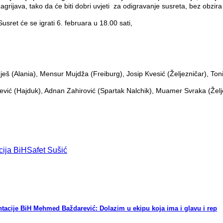
agrijava, tako da će biti dobri uvjeti za odigravanje susreta, bez obz
sret će se igrati 6. februara u 18.00 sati,
eš (Alania), Mensur Mujdža (Freiburg), Josip Kvesić (Željezničar), Ton
jević (Hajduk), Adnan Zahirović (Spartak Nalchik), Muamer Svraka (Želj
ija BiH
Safet Sušić
ntacije BiH Mehmed Baždarević: Dolazim u ekipu koja ima i glavu i rep