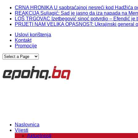
CRNA HRONIKA U saobraćajnoj nesreći kod Hadžića po
REAKCIJA Suljagić: Sad je jasno da iza napada na Memor
LOŠ TRGOVAC Izetbegović sinoć potvrdio – Efendić je br
PRIJETI NAM VELIKA OPASNOST: Ukrajinski general otkr
Uslovi korištenja
Kontakt
Promocije
Naslovnica
Vijesti
Aktuelnosti