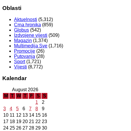
Oblasti
Aktuelnosti
(5,312)
Crna hronika
(859)
Globus
(542)
Izdvojene vijesti
(509)
Magazin
(1,374)
Multimedija Sve
(1,716)
Promocije
(26)
Putovanja
(28)
Sport
(1,721)
Vijesti
(8,772)
Kalendar
August 2026
M
T
W
T
F
S
S
1
2
3
4
5
6
7
8
9
10
11
12
13
14
15
16
17
18
19
20
21
22
23
24
25
26
27
28
29
30