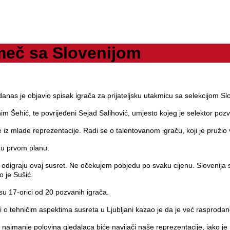
meč sa Slovenijom
s je objavio spisak igrača za prijateljsku utakmicu sa selekcijom Sloven
him Šehić, te povrijeđeni Sejad Salihović, umjesto kojeg je selektor po
 iz mlade reprezentacije. Radi se o talentovanom igraču, koji je pružio
e u prvom planu.
odigraju ovaj susret. Ne očekujem pobjedu po svaku cijenu. Slovenija se
o je Sušić.
ansu 17-orici od 20 pozvanih igrača.
 tehničim aspektima susreta u Ljubljani kazao je da je već rasprodan
jmanje polovina gledalaca biće navijači naše reprezentacije, iako je