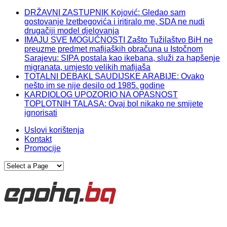
DRŽAVNI ZASTUPNIK Kojović: Gledao sam
gostovanje Izetbegovića i iritiralo me, SDA ne nudi
drugačiji model djelovanja
IMAJU SVE MOGUĆNOSTI Zašto Tužilaštvo BiH ne
preuzme predmet mafijaških obračuna u Istočnom
Sarajevu: SIPA postala kao ikebana, služi za hapšenje
migranata, umjesto velikih mafijaša
TOTALNI DEBAKL SAUDIJSKE ARABIJE: Ovako
nešto im se nije desilo od 1985. godine
KARDIOLOG UPOZORIO NA OPASNOST
TOPLOTNIH TALASA: Ovaj bol nikako ne smijete
ignorisati
Uslovi korištenja
Kontakt
Promocije