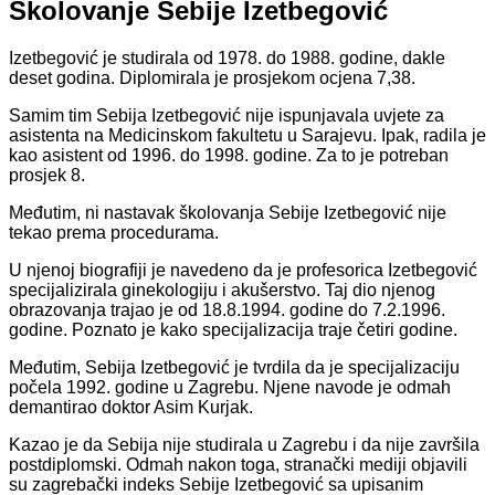
Školovanje Sebije Izetbegović
Izetbegović je studirala od 1978. do 1988. godine, dakle
deset godina. Diplomirala je prosjekom ocjena 7,38.
Samim tim Sebija Izetbegović nije ispunjavala uvjete za
asistenta na Medicinskom fakultetu u Sarajevu. Ipak, radila je
kao asistent od 1996. do 1998. godine. Za to je potreban
prosjek 8.
Međutim, ni nastavak školovanja Sebije Izetbegović nije
tekao prema procedurama.
U njenoj biografiji je navedeno da je profesorica Izetbegović
specijalizirala ginekologiju i akušerstvo. Taj dio njenog
obrazovanja trajao je od 18.8.1994. godine do 7.2.1996.
godine. Poznato je kako specijalizacija traje četiri godine.
Međutim, Sebija Izetbegović je tvrdila da je specijalizaciju
počela 1992. godine u Zagrebu. Njene navode je odmah
demantirao doktor Asim Kurjak.
Kazao je da Sebija nije studirala u Zagrebu i da nije završila
postdiplomski. Odmah nakon toga, stranački mediji objavili
su zagrebački indeks Sebije Izetbegović sa upisanim