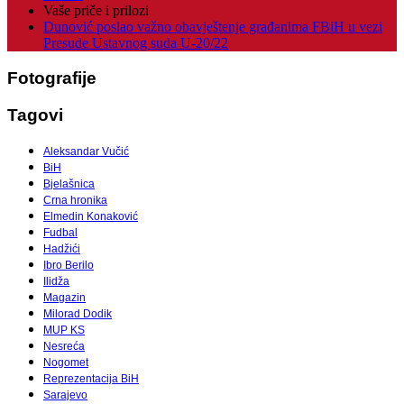
Vaše priče i prilozi
Dunović poslao važno obavještenje građanima FBiH u vezi
Presude Ustavnog suda U-20/22
Fotografije
Tagovi
Aleksandar Vučić
BiH
Bjelašnica
Crna hronika
Elmedin Konaković
Fudbal
Hadžići
Ibro Berilo
Ilidža
Magazin
Milorad Dodik
MUP KS
Nesreća
Nogomet
Reprezentacija BiH
Sarajevo