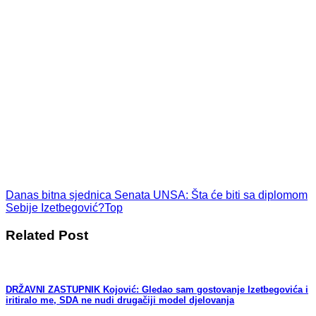
Danas bitna sjednica Senata UNSA: Šta će biti sa diplomom
Sebije Izetbegović?
Top
Related Post
DRŽAVNI ZASTUPNIK Kojović: Gledao sam gostovanje Izetbegovića i
iritiralo me, SDA ne nudi drugačiji model djelovanja