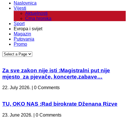
Naslovnica
Vijesti
Aktuelnosti
Crna hronika
Sport
Evropa i svijet
Magazin
Putovanja
Promo
Za sve zakon nije isti :Magistralni put nije
mjesto za pjevače, koncerte,zabave…
22. July 2026. | 0 Comments
TU, OKO NAS :Rad birokrate Dženana Rizve
23. June 2026. | 0 Comments