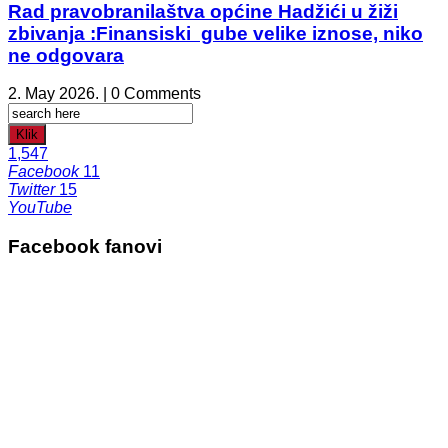
Rad pravobranilaštva općine Hadžići u žiži
zbivanja :Finansiski gube velike iznose, niko
ne odgovara
2. May 2026. | 0 Comments
Klik
1,547
Facebook
11
Twitter
15
YouTube
Facebook fanovi