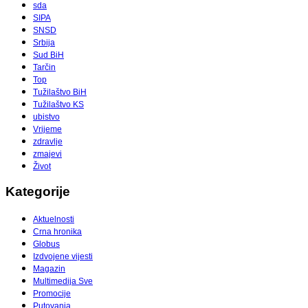
sda
SIPA
SNSD
Srbija
Sud BiH
Tarčin
Top
Tužilaštvo BiH
Tužilaštvo KS
ubistvo
Vrijeme
zdravlje
zmajevi
Život
Kategorije
Aktuelnosti
Crna hronika
Globus
Izdvojene vijesti
Magazin
Multimedija Sve
Promocije
Putovanja