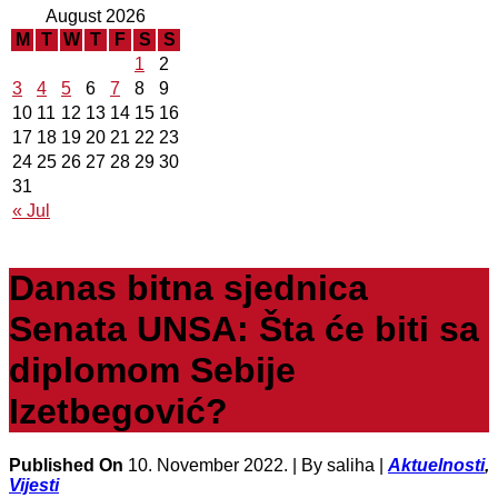
August 2026
M
T
W
T
F
S
S
1
2
3
4
5
6
7
8
9
10
11
12
13
14
15
16
17
18
19
20
21
22
23
24
25
26
27
28
29
30
31
« Jul
Danas bitna sjednica
Senata UNSA: Šta će biti sa
diplomom Sebije
Izetbegović?
Published On
10. November 2022. |
By saliha |
Aktuelnosti
,
Vijesti