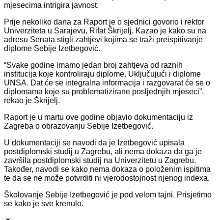
mjesecima intrigira javnost.
Prije nekoliko dana za Raport je o sjednici govorio i rektor
Univerziteta u Sarajevu, Rifat Škrijelj. Kazao je kako su na
adresu Senata stigli zahtjevi kojima se traži preispitivanje
diplome Sebije Izetbegović.
“Svake godine imamo jedan broj zahtjeva od raznih
institucija koje kontroliraju diplome. Uključujući i diplome
UNSA. Dat će se integralna informacija i razgovarat će se o
diplomama koje su problematizirane posljednjih mjeseci”,
rekao je Škrijelj.
Raport je u martu ove godine objavio dokumentaciju iz
Zagreba o obrazovanju Sebije Izetbegović.
U dokumentaciji se navodi da je Izetbegović upisala
postdiplomski studij u Zagrebu, ali nema dokaza da ga je
završila postdiplomski studij na Univerzitetu u Zagrebu.
Također, navodi se kako nema dokaza o položenim ispitima
te da se ne može potvrditi ni vjerodostojnost njenog indexa.
Školovanje Sebije Izetbegović je pod velom tajni. Prisjetimo
se kako je sve krenulo.