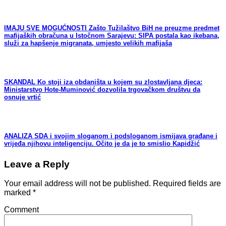
IMAJU SVE MOGUĆNOSTI Zašto Tužilaštvo BiH ne preuzme predmet
mafijaških obračuna u Istočnom Sarajevu: SIPA postala kao ikebana,
služi za hapšenje migranata, umjesto velikih mafijaša
SKANDAL Ko stoji iza obdaništa u kojem su zlostavljana djeca:
Ministarstvo Hote-Muminović dozvolila trgovačkom društvu da
osnuje vrtić
ANALIZA SDA i svojim sloganom i podsloganom ismijava građane i
vrijeđa njihovu inteligenciju. Očito je da je to smislio Kapidžić
Leave a Reply
Your email address will not be published.
Required fields are
marked
*
Comment