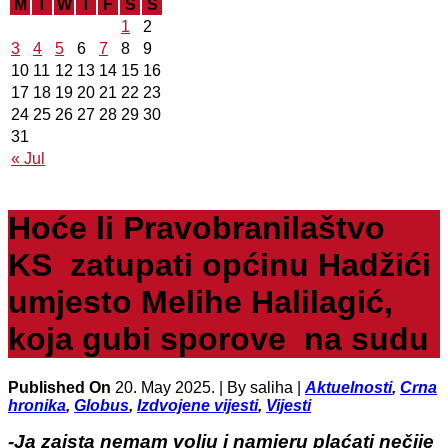
M
T
W
T
F
S
S
1
2
3
4
5
6
7
8
9
10
11
12
13
14
15
16
17
18
19
20
21
22
23
24
25
26
27
28
29
30
31
« Jul
Hoće li Pravobranilaštvo
KS zatupati općinu Hadžići
umjesto Melihe Halilagić,
koja gubi sporove na sudu
Published On
20. May 2025. |
By saliha |
Aktuelnosti
,
Crna
hronika
,
Globus
,
Izdvojene vijesti
,
Vijesti
-Ja zaista nemam volju i namjeru plaćati nečije