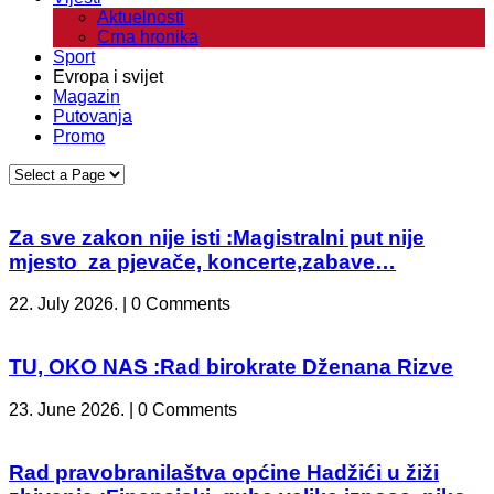
Aktuelnosti
Crna hronika
Sport
Evropa i svijet
Magazin
Putovanja
Promo
Za sve zakon nije isti :Magistralni put nije
mjesto za pjevače, koncerte,zabave…
22. July 2026. | 0 Comments
TU, OKO NAS :Rad birokrate Dženana Rizve
23. June 2026. | 0 Comments
Rad pravobranilaštva općine Hadžići u žiži