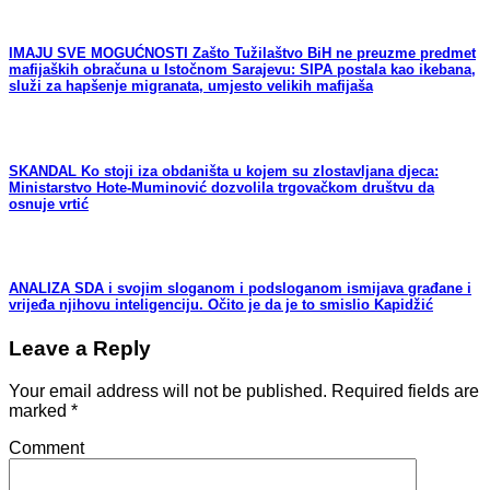
IMAJU SVE MOGUĆNOSTI Zašto Tužilaštvo BiH ne preuzme predmet
mafijaških obračuna u Istočnom Sarajevu: SIPA postala kao ikebana,
služi za hapšenje migranata, umjesto velikih mafijaša
SKANDAL Ko stoji iza obdaništa u kojem su zlostavljana djeca:
Ministarstvo Hote-Muminović dozvolila trgovačkom društvu da
osnuje vrtić
ANALIZA SDA i svojim sloganom i podsloganom ismijava građane i
vrijeđa njihovu inteligenciju. Očito je da je to smislio Kapidžić
Leave a Reply
Your email address will not be published.
Required fields are
marked
*
Comment