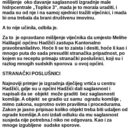
mišljenje oko davanje saglasnosti izgradnje male
hidrpcentrale „Toplice 3“, mada je to morala uraditi, i
mada su od nje i na samoj sjednici tražili vijećnici, i mada
bi ona trebala da brani društvenu imovinu.
A to nije učinila, odbila je.
Za to je opravdano mišljenje vijećnika da umjesto Melihe
Halilagić općinu Hadžići zastupa Kantonalno
pravobranilaštvo. Hoće li se to zaista i desiti, hoće li kao i
mnogo puta do sada presuditi stranačka pripadnost, po
kojem su receptu primaju stranački poslušnici, koji su i
razlog mnogih sudskih sporova u ovoj općini.
STRANAČKI POSLUŠNICI
Najnoviji primjer je izgradnja dječijeg vrtića u centru
Hadžići, gdje su u općini Hadžići dali saglasnost i
napisali da se objekt može graditi bez saglasnosti
komšije. A objekt se gradio uz samu ogradu komšije ,
mimo zakona, suprotno svim pravilima i procedurama.
Zakon je jasno pripisao koliko objekt treba biti udaljen od
ograde komšije.A oni izdali odluku da mu saglasnost
susjeda nije potrebna.I niko ne odgovara. Kao i za
mnoge izgubljene sudske sporove.