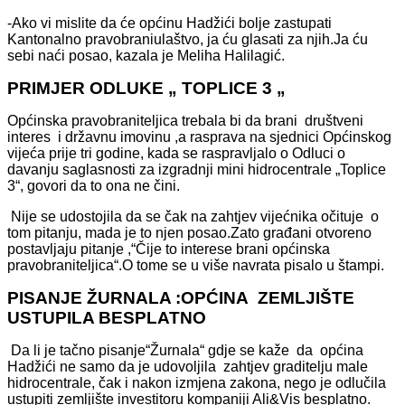
-Ako vi mislite da će općinu Hadžići bolje zastupati
Kantonalno pravobraniulaštvo, ja ću glasati za njih.Ja ću
sebi naći posao, kazala je Meliha Halilagić.
PRIMJER ODLUKE „ TOPLICE 3 „
Općinska pravobraniteljica trebala bi da brani društveni
interes i državnu imovinu ,a rasprava na sjednici Općinskog
vijeća prije tri godine, kada se raspravljalo o Odluci o
davanju saglasnosti za izgradnji mini hidrocentrale „Toplice
3“, govori da to ona ne čini.
Nije se udostojila da se čak na zahtjev vijećnika očituje o
tom pitanju, mada je to njen posao.Zato građani otvoreno
postavljaju pitanje ,“Čije to interese brani općinska
pravobraniteljica“.O tome se u više navrata pisalo u štampi.
PISANJE ŽURNALA :OPĆINA ZEMLJIŠTE
USTUPILA BESPLATNO
Da li je tačno pisanje“Žurnala“ gdje se kaže da općina
Hadžići ne samo da je udovoljila zahtjev graditelju male
hidrocentrale, čak i nakon izmjena zakona, nego je odlučila
ustupiti zemljište investitoru kompaniji Ali&Vis besplatno.