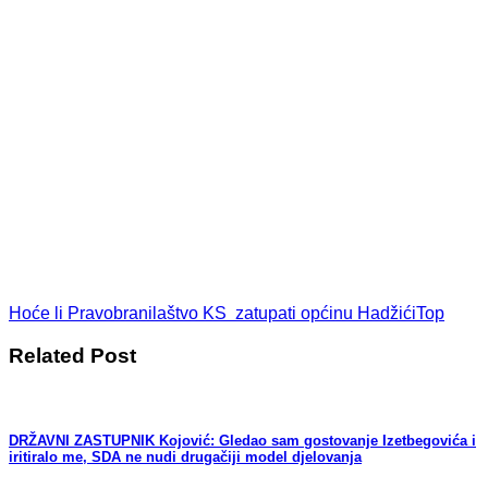
Hoće li Pravobranilaštvo KS zatupati općinu Hadžići
Top
Related Post
DRŽAVNI ZASTUPNIK Kojović: Gledao sam gostovanje Izetbegovića i
iritiralo me, SDA ne nudi drugačiji model djelovanja