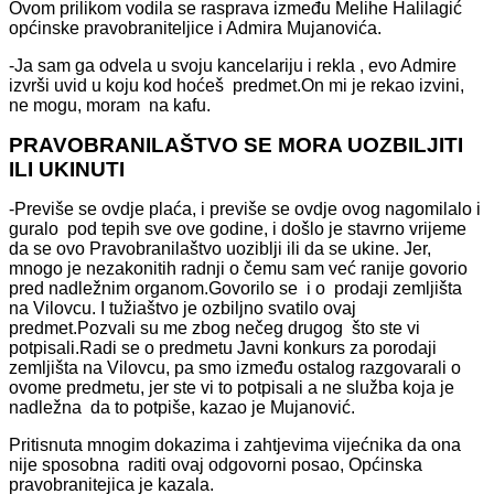
Ovom prilikom vodila se rasprava između Melihe Halilagić
općinske pravobraniteljice i Admira Mujanovića.
-Ja sam ga odvela u svoju kancelariju i rekla , evo Admire
izvrši uvid u koju kod hoćeš predmet.On mi je rekao izvini,
ne mogu, moram na kafu.
PRAVOBRANILAŠTVO SE MORA UOZBILJITI
ILI UKINUTI
-Previše se ovdje plaća, i previše se ovdje ovog nagomilalo i
guralo pod tepih sve ove godine, i došlo je stavrno vrijeme
da se ovo Pravobranilaštvo uoziblji ili da se ukine. Jer,
mnogo je nezakonitih radnji o čemu sam već ranije govorio
pred nadležnim organom.Govorilo se i o prodaji zemljišta
na Vilovcu. I tužiaštvo je ozbiljno svatilo ovaj
predmet.Pozvali su me zbog nečeg drugog što ste vi
potpisali.Radi se o predmetu Javni konkurs za porodaji
zemljišta na Vilovcu, pa smo između ostalog razgovarali o
ovome predmetu, jer ste vi to potpisali a ne služba koja je
nadležna da to potpiše, kazao je Mujanović.
Pritisnuta mnogim dokazima i zahtjevima vijećnika da ona
nije sposobna raditi ovaj odgovorni posao, Općinska
pravobranitejica je kazala.