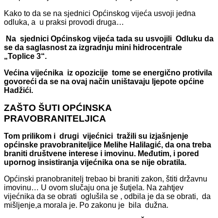
Kako to da se na sjednici Općinskog vijeća usvoji jedna
odluka, a u praksi provodi druga…
Na sjednici Općinskog vijeća tada su usvojili Odluku da
se da saglasnost za izgradnju mini hidrocentrale
„Toplice 3“.
Većina vijećnika iz opozicije tome se energično protivila
govoreći da se na ovaj način uništavaju ljepote općine
Hadžići.
ZAŠTO ŠUTI OPĆINSKA
PRAVOBRANITELJICA
Tom prilikom i drugi vijećnici tražili su izjašnjenje
općinske pravobraniteljice Melihe Halilagić, da ona treba
braniti društvene interese i imovinu. Međutim, i pored
upornog insistiranja vijećnika ona se nije obratila.
Općinski pranobranitelj trebao bi braniti zakon, štiti državnu
imovinu… U ovom slučaju ona je šutjela. Na zahtjev
vijećnika da se obrati oglušila se , odbila je da se obrati, da
mišljenje,a morala je. Po zakonu je bila dužna.