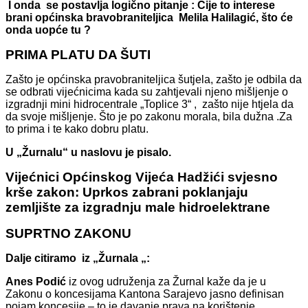
I onda se postavlja logično pitanje : Čije to interese
brani općinska bravobraniteljica Melila Halilagić, što će
onda uopće tu ?
PRIMA PLATU DA ŠUTI
Zašto je općinska pravobraniteljica šutjela, zašto je odbila da
se odbrati vijećnicima kada su zahtjevali njeno mišljenje o
izgradnji mini hidrocentrale „Toplice 3“ , zašto nije htjela da
da svoje mišljenje. Što je po zakonu morala, bila dužna .Za
to prima i te kako dobru platu.
U „Žurnalu“ u naslovu je pisalo.
Vijećnici Općinskog Vijeća Hadžići svjesno
krše zakon: Uprkos zabrani poklanjaju
zemljište za izgradnju male hidroelektrane
SUPRTNO ZAKONU
Dalje citiramo iz „Žurnala „:
Anes Podić
iz ovog udruženja za Žurnal kaže da je u
Zakonu o koncesijama Kantona Sarajevo jasno definisan
pojam koncesije – to je davanje prava na korištenje