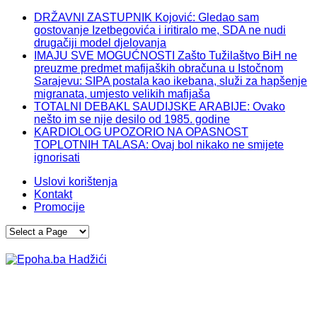
DRŽAVNI ZASTUPNIK Kojović: Gledao sam
gostovanje Izetbegovića i iritiralo me, SDA ne nudi
drugačiji model djelovanja
IMAJU SVE MOGUĆNOSTI Zašto Tužilaštvo BiH ne
preuzme predmet mafijaških obračuna u Istočnom
Sarajevu: SIPA postala kao ikebana, služi za hapšenje
migranata, umjesto velikih mafijaša
TOTALNI DEBAKL SAUDIJSKE ARABIJE: Ovako
nešto im se nije desilo od 1985. godine
KARDIOLOG UPOZORIO NA OPASNOST
TOPLOTNIH TALASA: Ovaj bol nikako ne smijete
ignorisati
Uslovi korištenja
Kontakt
Promocije