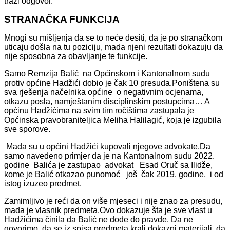
traži odgovor.
STRANAČKA FUNKCIJA
Mnogi su mišljenja da se to neće desiti, da je po stranačkom
uticaju došla na tu poziciju, mada njeni rezultati dokazuju da
nije sposobna za obavljanje te funkcije.
Samo Remzija Balić na Općinskom i Kantonalnom sudu
protiv općine Hadžići dobio je čak 10 presuda.Poništena su
sva rješenja načelnika općine o negativnim ocjenama,
otkazu posla, namještanim disciplinskim postupcima… A
općinu Hadžićima na svim tim ročištima zastupala je
Općinska pravobraniteljica Meliha Halilagić, koja je izgubila
sve sporove.
Mada su u općini Hadžići kupovali njegove advokate.Da
samo navedeno primjer da je na Kantonalnom sudu 2022.
godine Balića je zastupao advokat Esad Oruč sa Ilidže,
kome je Balić otkazao punomoć još čak 2019. godine, i od
istog izuzeo predmet.
Zamimljivo je reći da on više mjeseci i nije znao za presudu,
mada je vlasnik predmeta.Ovo dokazuje šta je sve vlast u
Hadžićima činila da Balić ne dođe do pravde. Da ne
govorimo da se iz spisa predmeta krali dokazni materijali, da