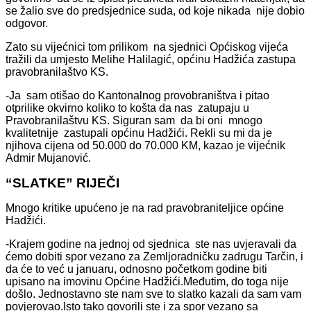
se žalio sve do predsjednice suda, od koje nikada nije dobio
odgovor.
Zato su vijećnici tom prilikom na sjednici Općiskog vijeća
tražili da umjesto Melihe Halilagić, općinu Hadžića zastupa
pravobranilaštvo KS.
-Ja sam otišao do Kantonalnog provobraništva i pitao
otprilike okvirno koliko to košta da nas zatupaju u
Pravobranilaštvu KS. Siguran sam da bi oni mnogo
kvalitetnije zastupali općinu Hadžići. Rekli su mi da je
njihova cijena od 50.000 do 70.000 KM, kazao je vijećnik
Admir Mujanović.
“SLATKE” RIJEČI
Mnogo kritike upućeno je na rad pravobraniteljice općine
Hadžići.
-Krajem godine na jednoj od sjednica ste nas uvjeravali da
ćemo dobiti spor vezano za Zemljoradničku zadrugu Tarčin, i
da će to već u januaru, odnosno početkom godine biti
upisano na imovinu Općine Hadžići.Međutim, do toga nije
došlo. Jednostavno ste nam sve to slatko kazali da sam vam
povjerovao.Isto tako govorili ste i za spor vezano sa