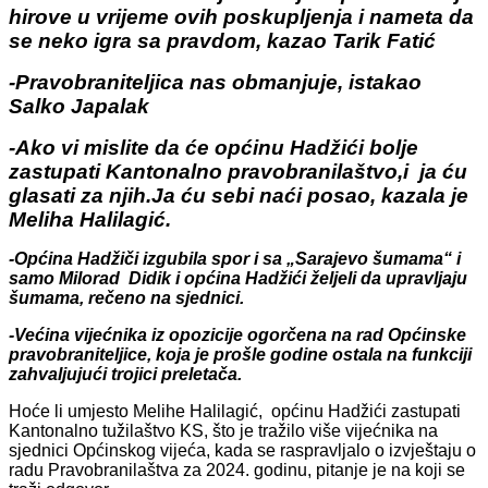
hirove u vrijeme ovih poskupljenja i nameta da
se neko igra sa pravdom, kazao Tarik Fatić
-Pravobraniteljica nas obmanjuje, istakao
Salko Japalak
-Ako vi mislite da će općinu Hadžići bolje
zastupati Kantonalno pravobranilaštvo,i ja ću
glasati za njih.Ja ću sebi naći posao, kazala je
Meliha Halilagić.
-Općina Hadžiči izgubila spor i sa „Sarajevo šumama“ i
samo Milorad Didik i općina Hadžići željeli da upravljaju
šumama, rečeno na sjednici.
-Većina vijećnika iz opozicije ogorčena na rad Općinske
pravobraniteljice, koja je prošle godine ostala na funkciji
zahvaljujući trojici preletača.
Hoće li umjesto Melihe Halilagić, općinu Hadžići zastupati
Kantonalno tužilaštvo KS, što je tražilo više vijećnika na
sjednici Općinskog vijeća, kada se raspravljalo o izvještaju o
radu Pravobranilaštva za 2024. godinu, pitanje je na koji se