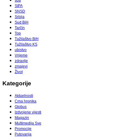
sda
SIPA
SNSD
Srbija
Sud BiH
Tarčin
Top
Tužilaštvo BiH
Tužilaštvo KS
ubistvo
Vrijeme
zdravlje
zmajevi
Život
Kategorije
Aktuelnosti
Crna hronika
Globus
Izdvojene vijesti
Magazin
Multimedija Sve
Promocije
Putovanja