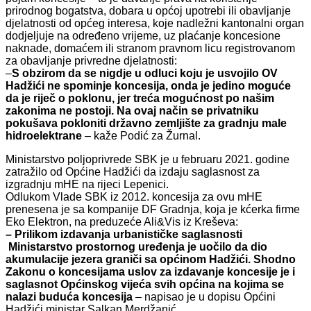
prirodnog bogatstva, dobara u općoj upotrebi ili obavljanje
djelatnosti od općeg interesa, koje nadležni kantonalni organ
dodjeljuje na određeno vrijeme, uz plaćanje koncesione
naknade, domaćem ili stranom pravnom licu registrovanom
za obavljanje privredne djelatnosti:
–
S obzirom da se nigdje u odluci koju je usvojilo OV
Hadžići ne spominje koncesija, onda je jedino moguće
da je riječ o poklonu, jer treća mogućnost po našim
zakonima ne postoji. Na ovaj način se privatniku
pokušava pokloniti državno zemljište za gradnju male
hidroelektrane
– kaže Podić za Žurnal.
Ministarstvo poljoprivrede SBK je u februaru 2021. godine
zatražilo od Općine Hadžići da izdaju saglasnost za
izgradnju mHE na rijeci Lepenici.
Odlukom Vlade SBK iz 2012. koncesija za ovu mHE
prenesena je sa kompanije DF Gradnja, koja je kćerka firme
Eko Elektron, na preduzeće Ali&Vis iz Kreševa:
– Prilikom izdavanja urbanističke saglasnosti
Ministarstvo prostornog uređenja je uočilo da dio
akumulacije jezera graniči sa općinom Hadžići. Shodno
Zakonu o koncesijama uslov za izdavanje koncesije je i
saglasnot Općinskog vijeća svih općina na kojima se
nalazi buduća koncesija
– napisao je u dopisu Općini
Hadžići ministar Salkan Merdžanić.