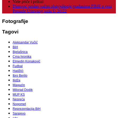
Vaše priče i prilozi
Dunović poslao važno obavještenje građanima FBiH u vezi
Presude Ustavnog suda U-20/22
Fotografije
Tagovi
Aleksandar Vučić
BiH
Bjelašnica
Crna hronika
Elmedin Konaković
Fudbal
Hadžići
Ibro Berilo
Ilidža
Magazin
Milorad Dodik
MUP KS
Nesreća
Nogomet
Reprezentacija BiH
Sarajevo