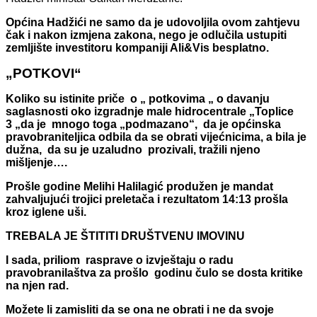
Općina Hadžići ne samo da je udovoljila ovom zahtjevu
čak i nakon izmjena zakona, nego je odlučila ustupiti
zemljište investitoru kompaniji Ali&Vis besplatno.
„POTKOVI“
Koliko su istinite priče o „ potkovima „ o davanju
saglasnosti oko izgradnje male hidrocentrale „Toplice
3 „da je mnogo toga „podmazano“, da je općinska
pravobraniteljica odbila da se obrati vijećnicima, a bila je
dužna, da su je uzaludno prozivali, tražili njeno
mišljenje….
Prošle godine Melihi Halilagić produžen je mandat
zahvaljujući trojici preletača i rezultatom 14:13 prošla
kroz iglene uši.
TREBALA JE ŠTITITI DRUŠTVENU IMOVINU
I sada, priliom rasprave o izvještaju o radu
pravobranilaštva za prošlo godinu čulo se dosta kritike
na njen rad.
Možete li zamisliti da se ona ne obrati i ne da svoje