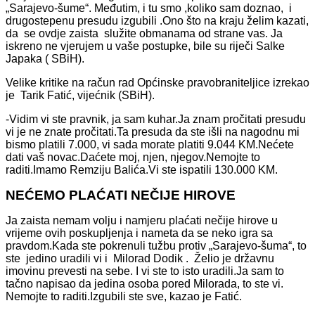
„Sarajevo-šume“. Međutim, i tu smo ,koliko sam doznao, i
drugostepenu presudu izgubili .Ono što na kraju želim kazati,
da se ovdje zaista služite obmanama od strane vas. Ja
iskreno ne vjerujem u vaše postupke, bile su riječi Salke
Japaka ( SBiH).
Velike kritike na račun rad Općinske pravobraniteljice izrekao
je Tarik Fatić, vijećnik (SBiH).
-Vidim vi ste pravnik, ja sam kuhar.Ja znam pročitati presudu
vi je ne znate pročitati.Ta presuda da ste išli na nagodnu mi
bismo platili 7.000, vi sada morate platiti 9.044 KM.Nećete
dati vaš novac.Daćete moj, njen, njegov.Nemojte to
raditi.Imamo Remziju Balića.Vi ste ispatili 130.000 KM.
NEĆEMO PLAĆATI NEČIJE HIROVE
Ja zaista nemam volju i namjeru plaćati nečije hirove u
vrijeme ovih poskupljenja i nameta da se neko igra sa
pravdom.Kada ste pokrenuli tužbu protiv „Sarajevo-šuma“, to
ste jedino uradili vi i Milorad Dodik . Želio je državnu
imovinu prevesti na sebe. I vi ste to isto uradili.Ja sam to
tačno napisao da jedina osoba pored Milorada, to ste vi.
Nemojte to raditi.Izgubili ste sve, kazao je Fatić.