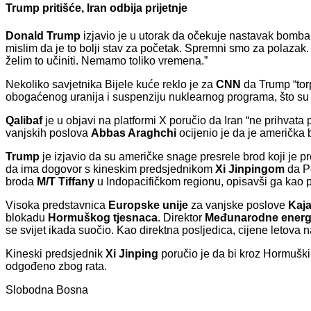
Trump pritišće, Iran odbija prijetnje
Donald Trump
izjavio je u utorak da očekuje nastavak bombar
mislim da je to bolji stav za početak. Spremni smo za polazak.
želim to učiniti. Nemamo toliko vremena.”
Nekoliko savjetnika Bijele kuće reklo je za
CNN
da Trump “tor
obogaćenog uranija i suspenziju nuklearnog programa, što su ir
Qalibaf
je u objavi na platformi X poručio da Iran “ne prihvata p
vanjskih poslova
Abbas Araghchi
ocijenio je da je američka b
Trump
je izjavio da su američke snage presrele brod koji je pre
da ima dogovor s kineskim predsjednikom
Xi Jinpingom
da P
broda
M/T Tiffany
u Indopacifičkom regionu, opisavši ga kao plo
Visoka predstavnica
Europske unije
za vanjske poslove
Kaja
blokadu
Hormuškog tjesnaca
. Direktor
Međunarodne energe
se svijet ikada suočio. Kao direktna posljedica, cijene letova
Kineski predsjednik
Xi Jinping
poručio je da bi kroz Hormuški
odgođeno zbog rata.
Slobodna Bosna