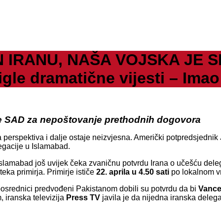
 IRANU, NAŠA VOJSKA JE S
igle dramatične vijesti – Im
uje SAD za nepoštovanje prethodnih dogovora
a perspektiva i dalje ostaje neizvjesna. Američki potpredsjednik
legacije u Islamabad.
 Islamabad još uvijek čeka zvaničnu potvrdu Irana o učešću del
eka primirja. Primirje ističe
22. aprila u 4.50 sati
po lokalnom v
posrednici predvođeni Pakistanom dobili su potvrdu da bi
Vanc
, iranska televizija
Press TV
javila je da nijedna iranska delega