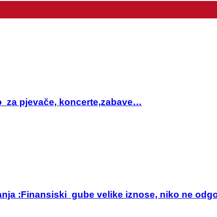
sto za pjevače, koncerte,zabave…
anja :Finansiski gube velike iznose, niko ne odg