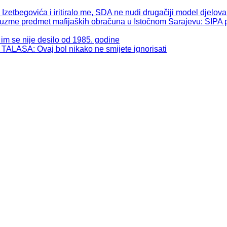
begovića i iritiralo me, SDA ne nudi drugačiji model djelova
 predmet mafijaških obračuna u Istočnom Sarajevu: SIPA pos
se nije desilo od 1985. godine
: Ovaj bol nikako ne smijete ignorisati