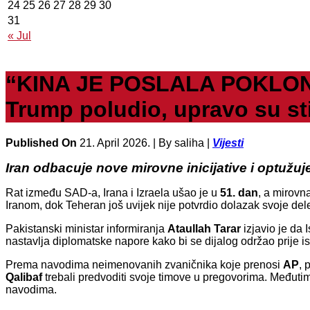
24
25
26
27
28
29
30
31
« Jul
“KINA JE POSLALA POKLON
Trump poludio, upravo su st
Published On
21. April 2026. |
By saliha |
Vijesti
Iran odbacuje nove mirovne inicijative i optuž
Rat između SAD-a, Irana i Izraela ušao je u
51. dan
, a mirovn
Iranom, dok Teheran još uvijek nije potvrdio dolazak svoje de
Pakistanski ministar informiranja
Ataullah Tarar
izjavio je da
nastavlja diplomatske napore kako bi se dijalog održao prije ist
Prema navodima neimenovanih zvaničnika koje prenosi
AP
, 
Qalibaf
trebali predvoditi svoje timove u pregovorima. Međutim
navodima.