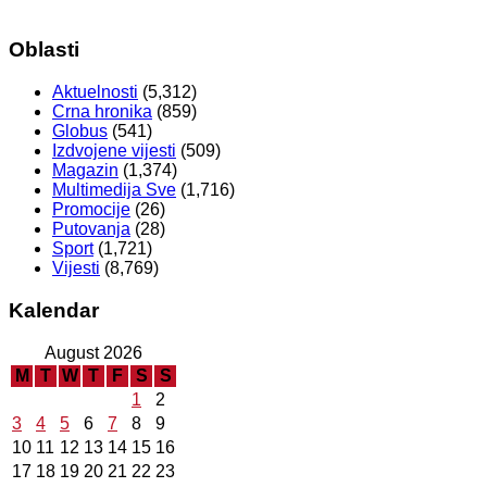
Oblasti
Aktuelnosti
(5,312)
Crna hronika
(859)
Globus
(541)
Izdvojene vijesti
(509)
Magazin
(1,374)
Multimedija Sve
(1,716)
Promocije
(26)
Putovanja
(28)
Sport
(1,721)
Vijesti
(8,769)
Kalendar
August 2026
M
T
W
T
F
S
S
1
2
3
4
5
6
7
8
9
10
11
12
13
14
15
16
17
18
19
20
21
22
23