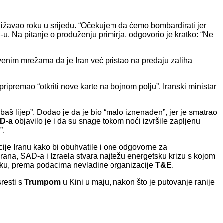
bližavao roku u srijedu. “Očekujem da ćemo bombardirati jer
C
-u. Na pitanje o produženju primirja, odgovorio je kratko: “Ne
venim mrežama da je Iran već pristao na predaju zaliha
pripremao “otkriti nove karte na bojnom polju”. Iranski ministar
o baš lijep”. Dodao je da je bio “malo iznenađen”, jer je smatrao
AD-a
objavilo je i da su snage tokom noći izvršile zapljenu
”.
cije Iranu kako bi obuhvatile i one odgovorne za
rana, SAD-a i Izraela stvara najtežu energetsku krizu s kojom
ku, prema podacima nevladine organizacije
T&E
.
resti s
Trumpom
u Kini u maju, nakon što je putovanje ranije