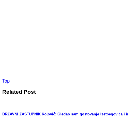
Top
Related Post
DRŽAVNI ZASTUPNIK Kojović: Gledao sam gostovanje Izetbegovića i iri