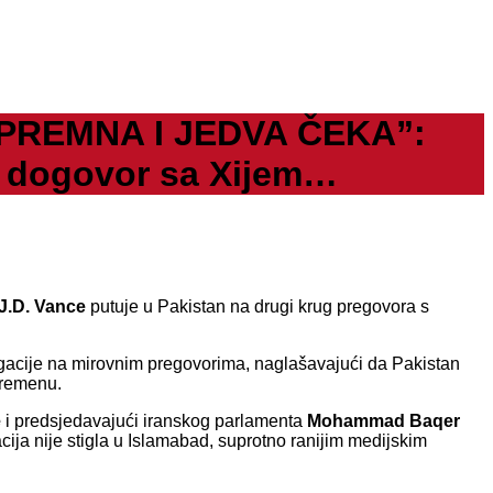
PREMNA I JEDVA ČEKA”:
ao dogovor sa Xijem…
J.D. Vance
putuje u Pakistan na drugi krug pregovora s
egacije na mirovnim pregovorima, naglašavajući da Pakistan
remenu.
e
i predsjedavajući iranskog parlamenta
Mohammad Baqer
cija nije stigla u Islamabad, suprotno ranijim medijskim