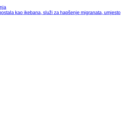
nja
tala kao ikebana, služi za hapšenje migranata, umjesto