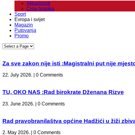
Aktuelnosti
Crna hronika
Sport
Evropa i svijet
Magazin
Putovanja
Promo
Za sve zakon nije isti :Magistralni put nije mje
22. July 2026. | 0 Comments
TU, OKO NAS :Rad birokrate Dženana Rizve
23. June 2026. | 0 Comments
Rad pravobranilaštva općine Hadžići u žiži zbiv
2. May 2026. | 0 Comments