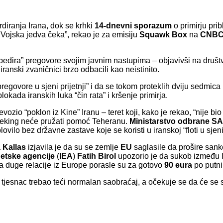
diranja Irana, dok se krhki
14-dnevni sporazum
o primirju pri
 Vojska jedva čeka”, rekao je za emisiju
Squawk Box
na
CNB
pedira” pregovore svojim javnim nastupima – objavivši na društ
anski zvaničnici brzo odbacili kao neistinito.
regovore u sjeni prijetnji” i da se tokom proteklih dviju sedmica 
lokada iranskih luka “čin rata” i kršenje primirja.
vozio “poklon iz Kine” Iranu – teret koji, kako je rekao, “nije bi
eking neće pružati pomoć Teheranu.
Ministarstvo odbrane S
vilo bez državne zastave koje se koristi u iranskoj “floti u sjeni
 Kallas
izjavila je da su se zemlje
EU
saglasile da prošire sank
tske agencije
(
IEA
)
Fatih Birol
upozorio je da sukob između I
 na duge relacije iz Europe porasle su za gotovo
90 eura
po putni
 tjesnac trebao teći normalan saobraćaj, a očekuje se da će se s