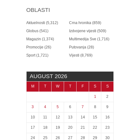
OBLASTI
Aktuelnosti
(5,312)
Crna hronika
(859)
Globus
(541)
Izdvojene vijesti
(509)
Magazin
(1,374)
Multimedija Sve
(1,716)
Promocije
(26)
Putovanja
(28)
Sport
(1,721)
Vijesti
(8,769)
AUGUST 2026
M
T
W
T
F
S
S
1
2
3
4
5
6
7
8
9
10
11
12
13
14
15
16
17
18
19
20
21
22
23
24
25
26
27
28
29
30