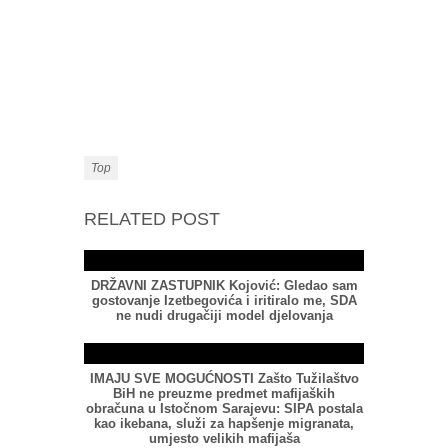
Top
RELATED POST
DRŽAVNI ZASTUPNIK Kojović: Gledao sam
gostovanje Izetbegovića i iritiralo me, SDA
ne nudi drugačiji model djelovanja
IMAJU SVE MOGUĆNOSTI Zašto Tužilaštvo
BiH ne preuzme predmet mafijaških
obračuna u Istočnom Sarajevu: SIPA postala
kao ikebana, služi za hapšenje migranata,
umjesto velikih mafijaša