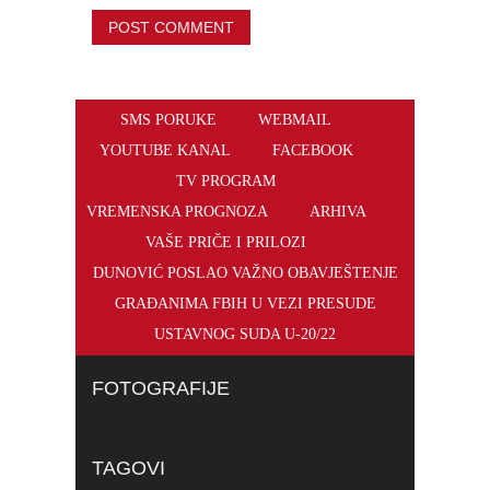
SMS PORUKE
WEBMAIL
YOUTUBE KANAL
FACEBOOK
TV PROGRAM
VREMENSKA PROGNOZA
ARHIVA
VAŠE PRIČE I PRILOZI
DUNOVIĆ POSLAO VAŽNO OBAVJEŠTENJE
GRAĐANIMA FBIH U VEZI PRESUDE
USTAVNOG SUDA U-20/22
FOTOGRAFIJE
TAGOVI