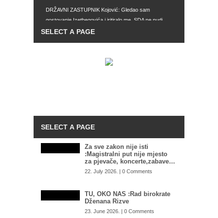
DRŽAVNI ZASTUPNIK Kojović: Gledao sam
gostovanje Izetbegovića i iritiralo me, SDA ne nudi
drugačiji model djelovanja
IMAJU SVE MOGUĆNOSTI Zašto Tužilaštvo BiH ne
preuzme predmet mafijaških obračuna u Istočnom
Sarajevu: SIPA postala kao ikebana, služi za
hapšenje migranata, umjesto velikih mafijaša
TOTALNI DEBAKL SAUDIJSKE ARABIJE: Ovako
nešto im se nije desilo od 1985. godine
KARDIOLOG UPOZORIO NA OPASNOST
TOPLOTNIH TALASA: Ovaj bol nikako ne smijete
ignorisati
Za sve zakon nije isti
:Magistralni put nije mjesto
za pjevače, koncerte,zabave…
22. July 2026. | 0 Comments
TU, OKO NAS :Rad birokrate
Dženana Rizve
23. June 2026. | 0 Comments