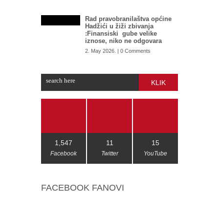
Rad pravobranilaštva općine
Hadžići u žiži zbivanja
:Finansiski gube velike
iznose, niko ne odgovara
2. May 2026. | 0 Comments
KLIK
1,547
11
15
Facebook
Twitter
YouTube
FACEBOOK FANOVI