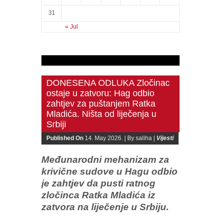
31
« Jul
DONESENA ODLUKA Zločinac
ostaje u zatvoru: Hag odbio
zahtjev za puštanjem Ratka
Mladića. Ništa od liječenja u
Srbiji
Published On
14. May 2026. |
By saliha |
Vijesti
Međunarodni mehanizam za
krivične sudove u Hagu odbio
je zahtjev da pusti ratnog
zločinca Ratka Mladića iz
zatvora na liječenje u Srbiju.