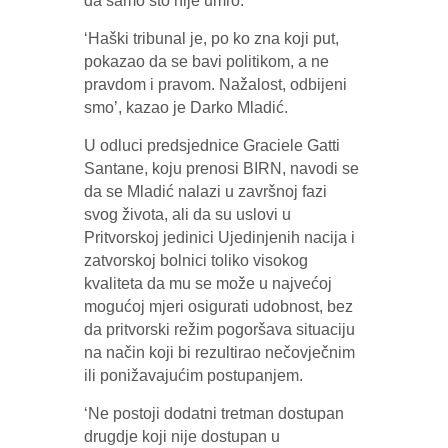
da samo što nije umro.
‘Haški tribunal je, po ko zna koji put,
pokazao da se bavi politikom, a ne
pravdom i pravom. Nažalost, odbijeni
smo’, kazao je Darko Mladić.
U odluci predsjednice Graciele Gatti
Santane, koju prenosi BIRN, navodi se
da se Mladić nalazi u završnoj fazi
svog života, ali da su uslovi u
Pritvorskoj jedinici Ujedinjenih nacija i
zatvorskoj bolnici toliko visokog
kvaliteta da mu se može u najvećoj
mogućoj mjeri osigurati udobnost, bez
da pritvorski režim pogoršava situaciju
na način koji bi rezultirao nečovječnim
ili ponižavajućim postupanjem.
‘Ne postoji dodatni tretman dostupan
drugdje koji nije dostupan u