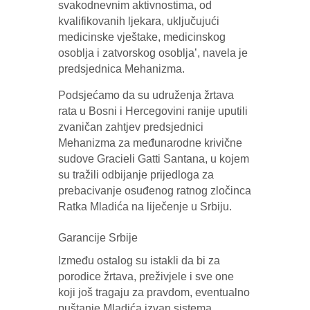
svakodnevnim aktivnostima, od
kvalifikovanih ljekara, uključujući
medicinske vještake, medicinskog
osoblja i zatvorskog osoblja’, navela je
predsjednica Mehanizma.
Podsjećamo da su udruženja žrtava
rata u Bosni i Hercegovini ranije uputili
zvaničan zahtjev predsjednici
Mehanizma za međunarodne krivične
sudove Gracieli Gatti Santana, u kojem
su tražili odbijanje prijedloga za
prebacivanje osuđenog ratnog zločinca
Ratka Mladića na liječenje u Srbiju.
Garancije Srbije
Između ostalog su istakli da bi za
porodice žrtava, preživjele i sve one
koji još tragaju za pravdom, eventualno
puštanje Mladića izvan sistema