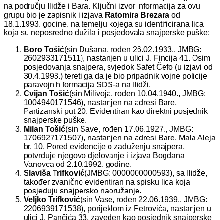
na području Ilidže i Bara. Ključni izvor informacija za ovu
grupu bio je zapisnik i izjava
Ratomira Brezara
od
18.1.1993. godine, na temelju kojega su identificirana lica
koja su neposredno dužila i posjedovala snajperske puške:
Boro Tošić
(sin Dušana, rođen 26.02.1933., JMBG:
2602933171511), nastanjen u ulici J. Fincija 41. Osim
posjedovanja snajpera, svjedok Safet Čefo (u izjavi od
30.4.1993.) tereti ga da je bio pripadnik vojne policije
paravojnih formacija SDS-a na Ilidži.
Cvijan Tošić
(sin Milivoja, rođen 10.04.1940., JMBG:
1004940171546), nastanjen na adresi Bare,
Partizanski put 20. Evidentiran kao direktni posjednik
snajperske puške.
Milan Tošić
(sin Save, rođen 17.06.1927., JMBG:
1706927171507), nastanjen na adresi Bare, Mala Aleja
br. 10. Pored evidencije o zaduženju snajpera,
potvrđuje njegovo djelovanje i izjava Bogdana
Vanovca od 2.10.1992. godine.
Slaviša Trifković
(JMBG: 0000000000593), sa Ilidže,
također zvanično evidentiran na spisku lica koja
posjeduju snajpersko naoružanje.
Veljko Trifković
(sin Vase, rođen 22.06.1939., JMBG:
2206939171538), porijeklom iz Petrovića, nastanjen u
ulici J. Pančića 33, zaveden kao posjednik snajperske