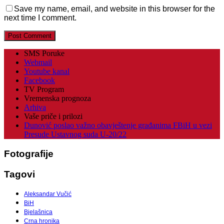
Save my name, email, and website in this browser for the
next time I comment.
SMS Poruke
Webmail
Youtube kanal
Facebook
TV Program
Vremenska prognoza
Arhiva
Vaše priče i prilozi
Dunović poslao važno obavještenje građanima FBiH u vezi
Presude Ustavnog suda U-20/22
Fotografije
Tagovi
Aleksandar Vučić
BiH
Bjelašnica
Crna hronika