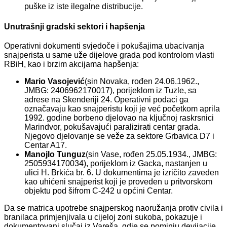
puške iz iste ilegalne distribucije.
Unutrašnji gradski sektori i hapšenja
Operativni dokumenti svjedoče i pokušajima ubacivanja
snajperista u same uže dijelove grada pod kontrolom vlasti
RBiH, kao i brzim akcijama hapšenja:
Mario Vasojević
(sin Novaka, rođen 24.06.1962.,
JMBG: 2406962170017), porijeklom iz Tuzle, sa
adrese na Skenderiji 24. Operativni podaci ga
označavaju kao snajperistu koji je već početkom aprila
1992. godine borbeno djelovao na ključnoj raskrsnici
Marindvor, pokušavajući paralizirati centar grada.
Njegovo djelovanje se veže za sektore Grbavica D7 i
Centar A17.
Manojlo Tunguz
(sin Vase, rođen 25.05.1934., JMBG:
2505934170034), porijeklom iz Gacka, nastanjen u
ulici H. Brkića br. 6. U dokumentima je izričito zaveden
kao uhićeni snajperist koji je proveden u pritvorskom
objektu pod šifrom C-242 u općini Centar.
Da se matrica upotrebe snajperskog naoružanja protiv civila i
branilaca primjenjivala u cijeloj zoni sukoba, pokazuje i
dokumentovani slučaj iz Vareša, gdje se pominju devijacije