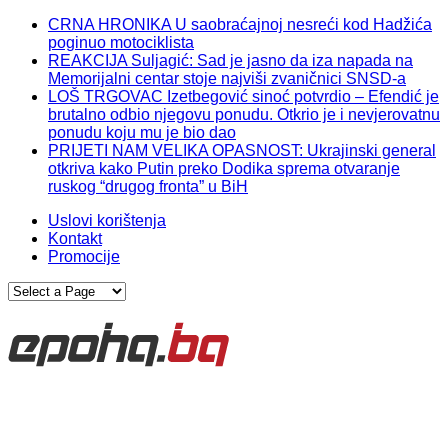
CRNA HRONIKA U saobraćajnoj nesreći kod Hadžića
poginuo motociklista
REAKCIJA Suljagić: Sad je jasno da iza napada na
Memorijalni centar stoje najviši zvaničnici SNSD-a
LOŠ TRGOVAC Izetbegović sinoć potvrdio – Efendić je
brutalno odbio njegovu ponudu. Otkrio je i nevjerovatnu
ponudu koju mu je bio dao
PRIJETI NAM VELIKA OPASNOST: Ukrajinski general
otkriva kako Putin preko Dodika sprema otvaranje
ruskog “drugog fronta” u BiH
Uslovi korištenja
Kontakt
Promocije