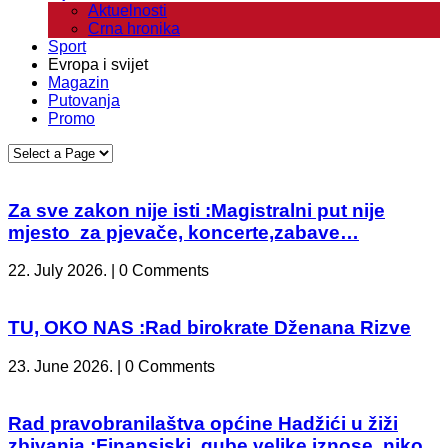
Aktuelnosti
Crna hronika
Sport
Evropa i svijet
Magazin
Putovanja
Promo
Za sve zakon nije isti :Magistralni put nije
mjesto za pjevače, koncerte,zabave…
22. July 2026. | 0 Comments
TU, OKO NAS :Rad birokrate Dženana Rizve
23. June 2026. | 0 Comments
Rad pravobranilaštva općine Hadžići u žiži
zbivanja :Finansiski gube velike iznose, niko