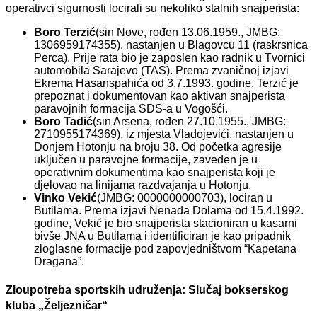
operativci sigurnosti locirali su nekoliko stalnih snajperista:
Boro Terzić
(sin Nove, rođen 13.06.1959., JMBG:
1306959174355), nastanjen u Blagovcu 11 (raskrsnica
Perca). Prije rata bio je zaposlen kao radnik u Tvornici
automobila Sarajevo (TAS). Prema zvaničnoj izjavi
Ekrema Hasanspahića od 3.7.1993. godine, Terzić je
prepoznat i dokumentovan kao aktivan snajperista
paravojnih formacija SDS-a u Vogošći.
Boro Tadić
(sin Arsena, rođen 27.10.1955., JMBG:
2710955174369), iz mjesta Vladojevići, nastanjen u
Donjem Hotonju na broju 38. Od početka agresije
uključen u paravojne formacije, zaveden je u
operativnim dokumentima kao snajperista koji je
djelovao na linijama razdvajanja u Hotonju.
Vinko Vekić
(JMBG: 0000000000703), lociran u
Butilama. Prema izjavi Nenada Dolama od 15.4.1992.
godine, Vekić je bio snajperista stacioniran u kasarni
bivše JNA u Butilama i identificiran je kao pripadnik
zloglasne formacije pod zapovjedništvom “Kapetana
Dragana”.
Zloupotreba sportskih udruženja: Slučaj bokserskog
kluba „Željezničar“