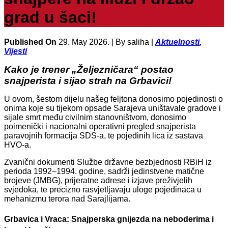
grad u šaci!
Published On
29. May 2026. |
By saliha |
Aktuelnosti
,
Vijesti
Kako je trener „Željezničara“ postao
snajperista i sijao strah na Grbavici!
U ovom, šestom dijelu našeg feljtona donosimo pojedinosti o
onima koje su tijekom opsade Sarajeva uništavale gradove i
sijale smrt među civilnim stanovništvom, donosimo
poimenički i nacionalni operativni pregled snajperista
paravojnih formacija SDS-a, te pojedinih lica iz sastava
HVO-a.
Zvanični dokumenti Službe državne bezbjednosti RBiH iz
perioda 1992–1994. godine, sadrži jedinstvene matične
brojeve (JMBG), prijeratne adrese i izjave preživjelih
svjedoka, te precizno rasvjetljavaju uloge pojedinaca u
mehanizmu terora nad Sarajlijama.
Grbavica i Vraca: Snajperska gnijezda na neboderima i