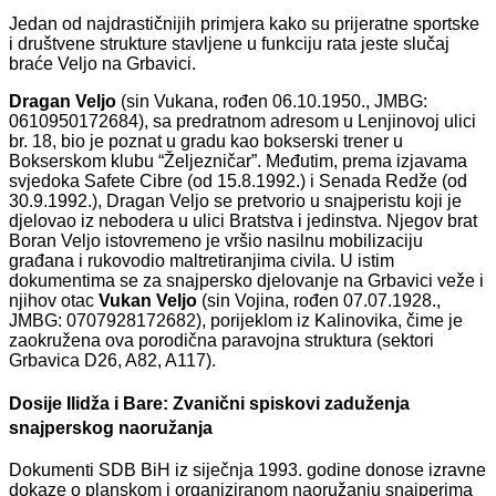
Jedan od najdrastičnijih primjera kako su prijeratne sportske
i društvene strukture stavljene u funkciju rata jeste slučaj
braće Veljo na Grbavici.
Dragan Veljo
(sin Vukana, rođen 06.10.1950., JMBG:
0610950172684), sa predratnom adresom u Lenjinovoj ulici
br. 18, bio je poznat u gradu kao bokserski trener u
Bokserskom klubu “Željezničar”. Međutim, prema izjavama
svjedoka Safete Cibre (od 15.8.1992.) i Senada Redže (od
30.9.1992.), Dragan Veljo se pretvorio u snajperistu koji je
djelovao iz nebodera u ulici Bratstva i jedinstva. Njegov brat
Boran Veljo istovremeno je vršio nasilnu mobilizaciju
građana i rukovodio maltretiranjima civila. U istim
dokumentima se za snajpersko djelovanje na Grbavici veže i
njihov otac
Vukan Veljo
(sin Vojina, rođen 07.07.1928.,
JMBG: 0707928172682), porijeklom iz Kalinovika, čime je
zaokružena ova porodična paravojna struktura (sektori
Grbavica D26, A82, A117).
Dosije Ilidža i Bare: Zvanični spiskovi zaduženja
snajperskog naoružanja
Dokumenti SDB BiH iz siječnja 1993. godine donose izravne
dokaze o planskom i organiziranom naoružanju snajperima