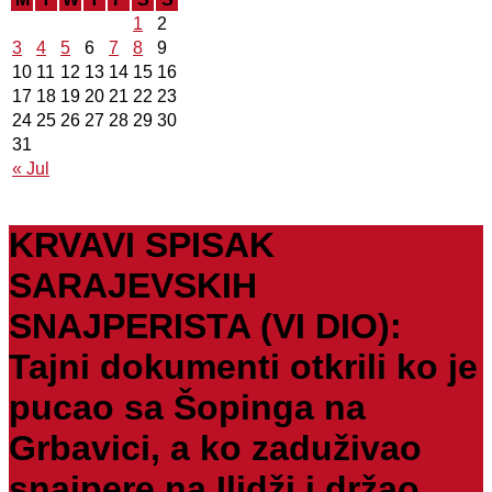
1
2
3
4
5
6
7
8
9
10
11
12
13
14
15
16
17
18
19
20
21
22
23
24
25
26
27
28
29
30
31
« Jul
KRVAVI SPISAK
SARAJEVSKIH
SNAJPERISTA (VI DIO):
Tajni dokumenti otkrili ko je
pucao sa Šopinga na
Grbavici, a ko zaduživao
snajpere na Ilidži i držao