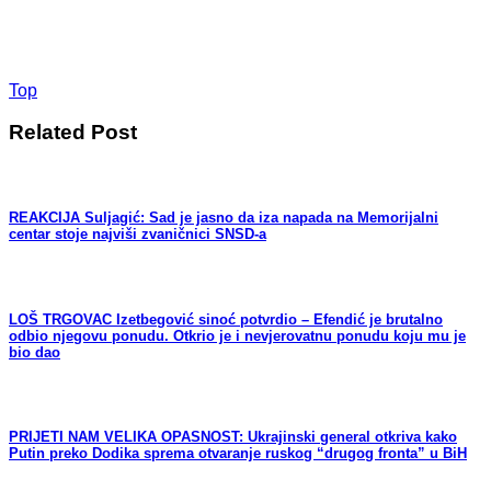
Top
Related Post
REAKCIJA Suljagić: Sad je jasno da iza napada na Memorijalni
centar stoje najviši zvaničnici SNSD-a
LOŠ TRGOVAC Izetbegović sinoć potvrdio – Efendić je brutalno
odbio njegovu ponudu. Otkrio je i nevjerovatnu ponudu koju mu je
bio dao
PRIJETI NAM VELIKA OPASNOST: Ukrajinski general otkriva kako
Putin preko Dodika sprema otvaranje ruskog “drugog fronta” u BiH