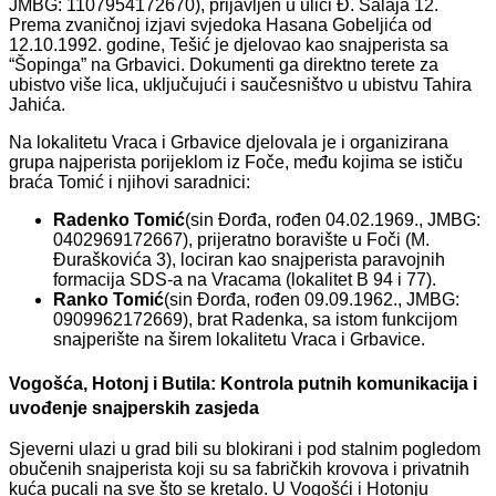
JMBG: 1107954172670), prijavljen u ulici Đ. Salaja 12.
Prema zvaničnoj izjavi svjedoka Hasana Gobeljića od
12.10.1992. godine, Tešić je djelovao kao snajperista sa
“Šopinga” na Grbavici. Dokumenti ga direktno terete za
ubistvo više lica, uključujući i saučesništvo u ubistvu Tahira
Jahića.
Na lokalitetu Vraca i Grbavice djelovala je i organizirana
grupa najperista porijeklom iz Foče, među kojima se ističu
braća Tomić i njihovi saradnici:
Radenko Tomić
(sin Đorđa, rođen 04.02.1969., JMBG:
0402969172667), prijeratno boravište u Foči (M.
Đuraškovića 3), lociran kao snajperista paravojnih
formacija SDS-a na Vracama (lokalitet B 94 i 77).
Ranko Tomić
(sin Đorđa, rođen 09.09.1962., JMBG:
0909962172669), brat Radenka, sa istom funkcijom
snajperište na širem lokalitetu Vraca i Grbavice.
Vogošća, Hotonj i Butila: Kontrola putnih komunikacija i
uvođenje snajperskih zasjeda
Sjeverni ulazi u grad bili su blokirani i pod stalnim pogledom
obučenih snajperista koji su sa fabričkih krovova i privatnih
kuća pucali na sve što se kretalo. U Vogošći i Hotonju