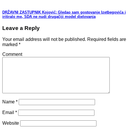
DRŽAVNI ZASTUPNIK Kojović: Gledao sam gostovanje Izetbegovića i
iritiralo me, SDA ne nudi drugačiji model djelovanja
Leave a Reply
Your email address will not be published.
Required fields are
marked
*
Comment
Name
*
Email
*
Website