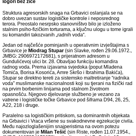
logori bez žice
Struktura agresorskih snaga na Grbavici oslanjala se na
dobro uvezan sustav logističke kontrole i neposrednog
terora. Preostalo nesrpsko stanovništvo bilo je izloženo
stalnim psiho-fizičkim torturama, a ključnu ulogu u tome igrali
su komandiri takozvanih „radnih voda“.
Jedan od najčešće pominjanih u operativnim izvještajima s
Grbavice je
Miodrag Stupar
(sin Slavke, rođen 29.06.1972.,
JMBG: 2906972172681), s prijeratnom adresom u
Gundulićevoj ulici br. 28. Obavljao funkciju komandira
radnog voda. Prema izjavama svjedoka (poput Mladena
Tomića, Borisa Kosorića, Amre Skršo i Ibrahima Bakića),
Stupar se direktno tereti za sistemsko maltretiranje “radnika
voda” muslimanske nacionalnosti koji su tjerani na fizički rad
na prvim borbenim linijama pod stalnom životnom
opasnošću. Njegovo djelovanje službeno je vezano za
vatrene i logističke točke Grbavice pod šiframa D94, 26, 25,
A22, 218 i druge.
Paralelno sa logističkim pritiskom, sa dominantnih objekata
na Grbavici i Vraca vršene su svakodnevne egzekucije civila.
Među najozloglašenijim snajperistima na ovom potezu
dokumentovan je
Milan Tešić
(sin Riste, rođen 11.07.1954.,