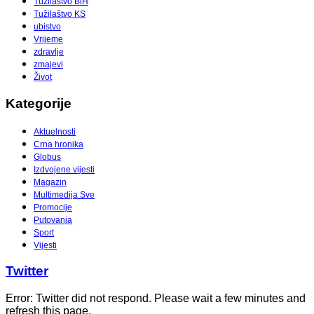
Tužilaštvo BiH
Tužilaštvo KS
ubistvo
Vrijeme
zdravlje
zmajevi
Život
Kategorije
Aktuelnosti
Crna hronika
Globus
Izdvojene vijesti
Magazin
Multimedija Sve
Promocije
Putovanja
Sport
Vijesti
Twitter
Error: Twitter did not respond. Please wait a few minutes and
refresh this page.