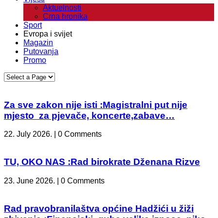
Aktuelnosti
Crna hronika
Sport
Evropa i svijet
Magazin
Putovanja
Promo
Za sve zakon nije isti :Magistralni put nije
mjesto za pjevače, koncerte,zabave…
22. July 2026. | 0 Comments
TU, OKO NAS :Rad birokrate Dženana Rizve
23. June 2026. | 0 Comments
Rad pravobranilaštva općine Hadžići u žiži