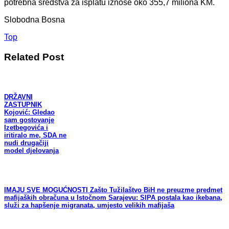
potrebna sredstva za isplatu iznose oko 355,7 miliona KM.
Slobodna Bosna
Top
Related Post
DRŽAVNI
ZASTUPNIK
Kojović: Gledao
sam gostovanje
Izetbegovića i
iritiralo me, SDA ne
nudi drugačiji
model djelovanja
IMAJU SVE MOGUĆNOSTI Zašto Tužilaštvo BiH ne preuzme predmet
mafijaških obračuna u Istočnom Sarajevu: SIPA postala kao ikebana,
služi za hapšenje migranata, umjesto velikih mafijaša