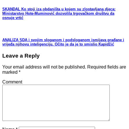
SKANDAL Ko stoji iza obdaništa u kojem su zlostavljana djeca:
Ministarstvo Hote-Muminović dozvolila trgovačkom društvu da
osnuje vrtić
ANALIZA SDA i svojim sloganom i podsloganom ismijava građane i
vrijeđa njihovu inteligenciju. Očito je da je to smislio Kapidžić
Leave a Reply
Your email address will not be published.
Required fields are
marked
*
Comment