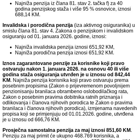
Najniža penzija iz člana 81. stav 2. tačka f) za 40
godina penzijskog staža i više 95 % osnovice, iznosi
688,14 KM.
Invalidska i porodična penzija
(iza aktivnog osiguranika) u
smislu člana 81. stav 4. Zakona o penzijskom i invalidskom
osiguranju od 01. januara 2026. godine, iznosi:
Najniža invalidska penzija iznosi 651,92 KM,
Najniža porodična penzija iznosi 651,92 KM.
Iznos zagarantovane penzije za korisnike koji pravo
ostvaruju nakon 1. januara 2026. na osnovu 40 ili više
godina staža osiguranja utvrđen je u iznosu od 842,44
KM
. Najniža penzija korisnika koji pravo ostvaruju prema
posebnim propisima (Zakon o prijevremenom povoljnijem
penzionisanju branilaca obrambeno oslobodilačkog rata,
Zakon o posebnim pravima dobitnika ratnih priznanja i
odlikovanja i članova njihovih porodica te Zakon o pravima
branilaca i članova njihovih porodica), izmjenama navedenih
propisa koji se primjenjuju od 01.01.2026. godine, utvrđena
je u iznosu od 666,76 KM.
Prosječna samostalna penzija za maj iznosi 851,60 KM
.
Penziju za maj primit će ukupno 468.769 korisnika, a