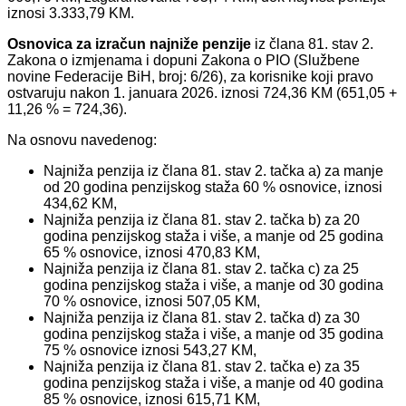
iznosi 3.333,79 KM.
Osnovica za izračun najniže penzije
iz člana 81. stav 2.
Zakona o izmjenama i dopuni Zakona o PIO (Službene
novine Federacije BiH, broj: 6/26), za korisnike koji pravo
ostvaruju nakon 1. januara 2026. iznosi 724,36 KM (651,05 +
11,26 % = 724,36).
Na osnovu navedenog:
Najniža penzija iz člana 81. stav 2. tačka a) za manje
od 20 godina penzijskog staža 60 % osnovice, iznosi
434,62 KM,
Najniža penzija iz člana 81. stav 2. tačka b) za 20
godina penzijskog staža i više, a manje od 25 godina
65 % osnovice, iznosi 470,83 KM,
Najniža penzija iz člana 81. stav 2. tačka c) za 25
godina penzijskog staža i više, a manje od 30 godina
70 % osnovice, iznosi 507,05 KM,
Najniža penzija iz člana 81. stav 2. tačka d) za 30
godina penzijskog staža i više, a manje od 35 godina
75 % osnovice iznosi 543,27 KM,
Najniža penzija iz člana 81. stav 2. tačka e) za 35
godina penzijskog staža i više, a manje od 40 godina
85 % osnovice, iznosi 615,71 KM,