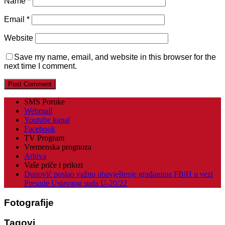
Name
*
Email
*
Website
Save my name, email, and website in this browser for the
next time I comment.
SMS Poruke
Webmail
Youtube kanal
Facebook
TV Program
Vremenska prognoza
Arhiva
Vaše priče i prilozi
Dunović poslao važno obavještenje građanima FBiH u vezi
Presude Ustavnog suda U-20/22
Fotografije
Tagovi