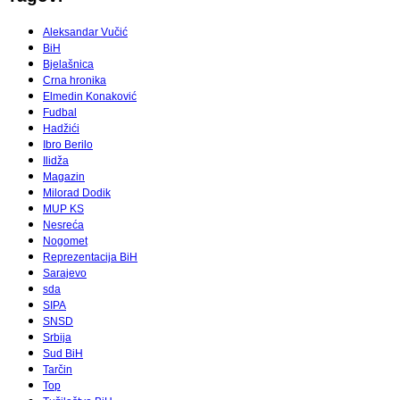
Aleksandar Vučić
BiH
Bjelašnica
Crna hronika
Elmedin Konaković
Fudbal
Hadžići
Ibro Berilo
Ilidža
Magazin
Milorad Dodik
MUP KS
Nesreća
Nogomet
Reprezentacija BiH
Sarajevo
sda
SIPA
SNSD
Srbija
Sud BiH
Tarčin
Top