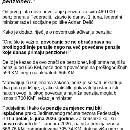
penzioneri.”
Od prvog jula novo povećanje penzija, za svih 469.000
penzionera u Federaciji, izjavio je danas, 1. juna, federalni
ministar rada i socijalne politike Adnan Delić.
Kako je dodao, riječ je o novom usklađivanju penzija:
“Ono što je važno,
povećanje se ne obračunava na
prošlogodišnje penzije nego na već povećane penzije
koje danas primaju penzioneri
.”
Delić je kazao da ovo znači da penzioner, koji prima najnižu
penziju od 666 KM, neće dobiti povećanje na prošlogodišnjih
599 KM, nego na aktualnih 666 KM.
“Zahvaljujući izmjenama zakona, penzije se sad usklađuju
dva puta godišnje, a, ako statistilki pokazatelji ostanu isti,
nakon ovog, julskog povećanja najniža penzija mogla bi
iznositi 700 KM”, rekao je ministar.
Podsjetimo i kako će
penzije za mjesec maj biti
isplaćene
preko Jedinstvenog računa trezora Federacije
BiH
u petak, 5. juna 2026. godine
. Za korisnike koji su
pravo ostvarili do 1. januara 2026., najniža penzija iznosi
666,76 KM, zagarantovana 795,74 KM, dok najviša penzija