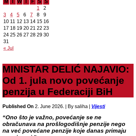
M
T
W
T
F
S
S
1
2
3
4
5
6
7
8
9
10
11
12
13
14
15
16
17
18
19
20
21
22
23
24
25
26
27
28
29
30
31
« Jul
MINISTAR DELIĆ NAJAVIO:
Od 1. jula novo povećanje
penzija u Federaciji BiH
Published On
2. June 2026. |
By saliha |
Vijesti
“Ono što je važno, povećanje se ne
obračunava na prošlogodišnje penzije nego
na već povećane penzije koje danas primaju