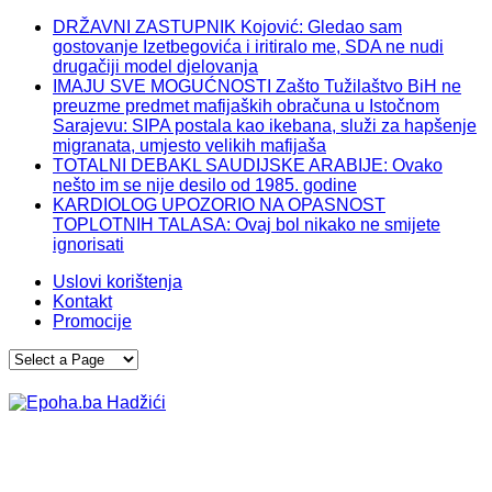
DRŽAVNI ZASTUPNIK Kojović: Gledao sam
gostovanje Izetbegovića i iritiralo me, SDA ne nudi
drugačiji model djelovanja
IMAJU SVE MOGUĆNOSTI Zašto Tužilaštvo BiH ne
preuzme predmet mafijaških obračuna u Istočnom
Sarajevu: SIPA postala kao ikebana, služi za hapšenje
migranata, umjesto velikih mafijaša
TOTALNI DEBAKL SAUDIJSKE ARABIJE: Ovako
nešto im se nije desilo od 1985. godine
KARDIOLOG UPOZORIO NA OPASNOST
TOPLOTNIH TALASA: Ovaj bol nikako ne smijete
ignorisati
Uslovi korištenja
Kontakt
Promocije