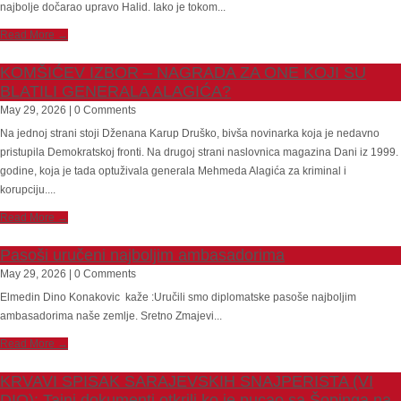
najbolje dočarao upravo Halid. Iako je tokom...
Read More →
KOMŠIĆEV IZBOR – NAGRADA ZA ONE KOJI SU
BLATILI GENERALA ALAGIĆA?
May 29, 2026 | 0 Comments
Na jednoj strani stoji Dženana Karup Druško, bivša novinarka koja je nedavno
pristupila Demokratskoj fronti. Na drugoj strani naslovnica magazina Dani iz 1999.
godine, koja je tada optuživala generala Mehmeda Alagića za kriminal i
korupciju....
Read More →
Pasoši uručeni najboljim ambasadorima
May 29, 2026 | 0 Comments
Elmedin Dino Konakovic kaže :Uručili smo diplomatske pasoše najboljim
ambasadorima naše zemlje. Sretno Zmajevi...
Read More →
KRVAVI SPISAK SARAJEVSKIH SNAJPERISTA (VI
DIO): Tajni dokumenti otkrili ko je pucao sa Šopinga na