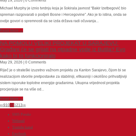
May 29, 2026 | 0 Comments
Michael Murphy je iznio tvrdnju koja je šokirala javnost “Bakir Izetbegović bio
spreman razgovarati o podjeli Bosne i Hercegovine”. Ako je to istina, onda se
ovdje govori o spremnosti da se izda država radi očuvanja...
Read More →
NA POMOLU VELIKI PROJEKAT U SARAJEVU:
Građani će se grijati na otpadne vode iz Butila? Evo
kako bi to funkcioniralo
May 29, 2026 | 0 Comments
Riječ je o strateški izuzetno važnom projektu za Kanton Sarajevo, čijom bi se
realizacijom stvorile pretpostavke za stabilniji, efikasniji i okolišno prihvatljiviji
sistem isporuke toplotne energije građanima. Ukupna vrijednost projekta
procjenjuje se na više od...
Read More →
«
‹
9
10
11
12
13
›
»
SMS Poruke
Webmail
Youtube kanal
Facebook