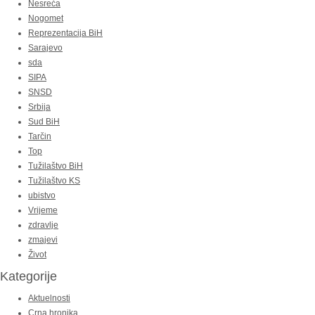
Nesreća
Nogomet
Reprezentacija BiH
Sarajevo
sda
SIPA
SNSD
Srbija
Sud BiH
Tarčin
Top
Tužilaštvo BiH
Tužilaštvo KS
ubistvo
Vrijeme
zdravlje
zmajevi
Život
Kategorije
Aktuelnosti
Crna hronika