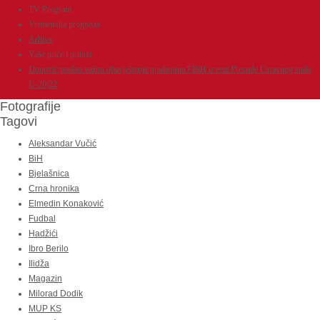
TV Program
Vremenska prognoza
Arhiva
Vaše priče i prilozi
Dunović poslao važno obavještenje građanima FBiH u vezi Presude Ustavnog suda
U-20/22
Fotografije
Tagovi
Aleksandar Vučić
BiH
Bjelašnica
Crna hronika
Elmedin Konaković
Fudbal
Hadžići
Ibro Berilo
Ilidža
Magazin
Milorad Dodik
MUP KS