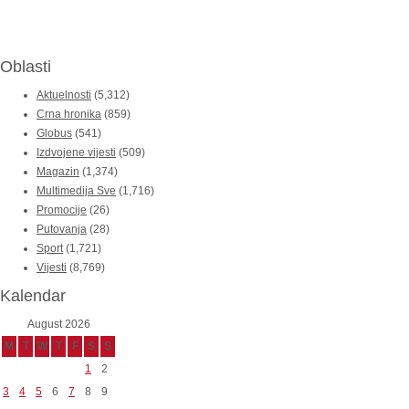
Oblasti
Aktuelnosti
(5,312)
Crna hronika
(859)
Globus
(541)
Izdvojene vijesti
(509)
Magazin
(1,374)
Multimedija Sve
(1,716)
Promocije
(26)
Putovanja
(28)
Sport
(1,721)
Vijesti
(8,769)
Kalendar
August 2026
M
T
W
T
F
S
S
1
2
3
4
5
6
7
8
9