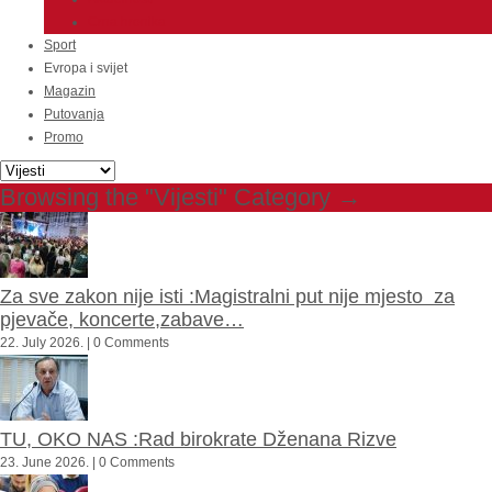
Crna hronika
Sport
Evropa i svijet
Magazin
Putovanja
Promo
Browsing the "Vijesti" Category →
Za sve zakon nije isti :Magistralni put nije mjesto za
pjevače, koncerte,zabave…
22. July 2026. | 0 Comments
TU, OKO NAS :Rad birokrate Dženana Rizve
23. June 2026. | 0 Comments