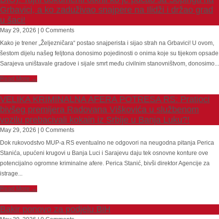
Grbavici, a ko zaduživao snajpere na Ilidži i držao grad
u šaci!
May 29, 2026 | 0 Comments
Kako je trener „Željezničara“ postao snajperista i sijao strah na Grbavici! U ovom,
šestom dijelu našeg feljtona donosimo pojedinosti o onima koje su tijekom opsade
Sarajeva uništavale gradove i sijale smrt među civilnim stanovništvom, donosimo...
Read More →
VELIKA KRIMINALNA AFERA POTRESA RS: Pratioci
bivšeg premijera Radovana Viškovića u službenom
vozilu prebacivali kokain iz Srbije u Banja Luku?!
May 29, 2026 | 0 Comments
Dok rukovodstvo MUP-a RS eventualno ne odgovori na neugodna pitanja Perica
Stanića, upućeni krugovi u Banja Luci i Sarajevu daju tek osnovne konture ove
potencijalno ogromne kriminalne afere. Perica Stanić, bivši direktor Agencije za
istrage...
Read More →
Bakir ponovo za podjelu BiH