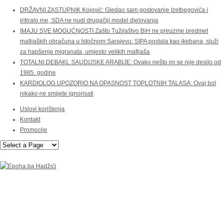
DRŽAVNI ZASTUPNIK Kojović: Gledao sam gostovanje Izetbegovića i
iritiralo me, SDA ne nudi drugačiji model djelovanja
IMAJU SVE MOGUĆNOSTI Zašto Tužilaštvo BiH ne preuzme predmet
mafijaških obračuna u Istočnom Sarajevu: SIPA postala kao ikebana, služi
za hapšenje migranata, umjesto velikih mafijaša
TOTALNI DEBAKL SAUDIJSKE ARABIJE: Ovako nešto im se nije desilo od
1985. godine
KARDIOLOG UPOZORIO NA OPASNOST TOPLOTNIH TALASA: Ovaj bol
nikako ne smijete ignorisati
Uslovi korištenja
Kontakt
Promocije