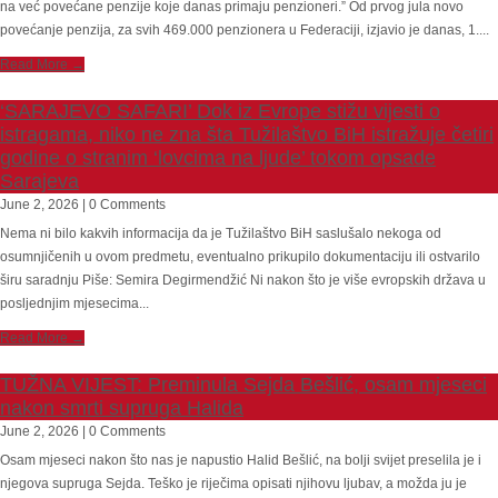
na već povećane penzije koje danas primaju penzioneri.” Od prvog jula novo
povećanje penzija, za svih 469.000 penzionera u Federaciji, izjavio je danas, 1....
Read More →
‘SARAJEVO SAFARI’ Dok iz Evrope stižu vijesti o
istragama, niko ne zna šta Tužilaštvo BiH istražuje četiri
godine o stranim ‘lovcima na ljude’ tokom opsade
Sarajeva
June 2, 2026 | 0 Comments
Nema ni bilo kakvih informacija da je Tužilaštvo BiH saslušalo nekoga od
osumnjičenih u ovom predmetu, eventualno prikupilo dokumentaciju ili ostvarilo
širu saradnju Piše: Semira Degirmendžić Ni nakon što je više evropskih država u
posljednjim mjesecima...
Read More →
TUŽNA VIJEST: Preminula Sejda Bešlić, osam mjeseci
nakon smrti supruga Halida
June 2, 2026 | 0 Comments
Osam mjeseci nakon što nas je napustio Halid Bešlić, na bolji svijet preselila je i
njegova supruga Sejda. Teško je riječima opisati njihovu ljubav, a možda ju je