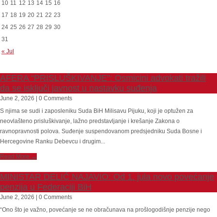
10
11
12
13
14
15
16
17
18
19
20
21
22
23
24
25
26
27
28
29
30
31
« Jul
AFERA “PRISLUŠKIVANJE”: Osmicini advokati tražili
da se isključi javnost u nastavku suđenja
June 2, 2026 | 0 Comments
S njima se sudi i zaposleniku Suda BiH Milisavu Pijuku, koji je optužen za
neovlašteno prisluškivanje, lažno predstavljanje i krešanje Zakona o
ravnopravnosti polova. Suđenje suspendovanom predsjedniku Suda Bosne i
Hercegovine Ranku Debevcu i drugim...
Read More →
MINISTAR DELIĆ NAJAVIO: Od 1. jula novo povećanje
penzija u Federaciji BiH
June 2, 2026 | 0 Comments
“Ono što je važno, povećanje se ne obračunava na prošlogodišnje penzije nego