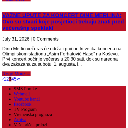
VAŽNE UPUTE ZA KONCERT DINE MERLINA:
Ovo su stvari koje posjetioci trebaju znati pred
večerašnji spektakl
July 31, 2026 | 0 Comments
Dino Merlin večeras će održati prvi od tri velika koncerta na
Olimpijskom stadionu „Asim Ferhatović Hase“ na Koševu.
Prvi koncert počinje večeras u 20.30 sati, dok su naredna
dva zakazana za subotu, 1. augusta, i...
Read More →
‹
1
2
3
4
5
›
»
SMS Poruke
Webmail
Youtube kanal
Facebook
TV Program
Vremenska prognoza
Arhiva
Vaše priče i prilozi