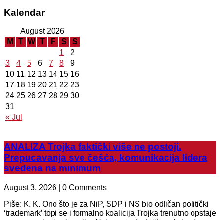
Kalendar
August 2026
M
T
W
T
F
S
S
1
2
3
4
5
6
7
8
9
10
11
12
13
14
15
16
17
18
19
20
21
22
23
24
25
26
27
28
29
30
31
« Jul
ANALIZA Trojka faktički više ne postoji.
Prepucavanja sve češća, komunikacija lidera
svedena na minimum
August 3, 2026 | 0 Comments
Piše: K. K. Ono što je za NiP, SDP i NS bio odličan politički
‘trademark’ topi se i formalno koalicija Trojka trenutno opstaje