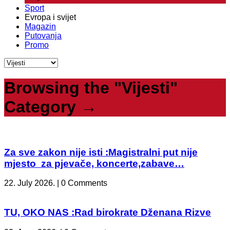
Sport
Evropa i svijet
Magazin
Putovanja
Promo
Browsing the "Vijesti"
Category →
Za sve zakon nije isti :Magistralni put nije
mjesto za pjevače, koncerte,zabave…
22. July 2026. | 0 Comments
TU, OKO NAS :Rad birokrate Dženana Rizve