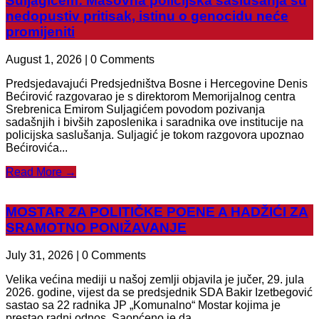
Suljagićem: Masovna policijska saslušanja su
nedopustiv pritisak, istinu o genocidu neće
promijeniti
August 1, 2026 | 0 Comments
Predsjedavajući Predsjedništva Bosne i Hercegovine Denis
Bećirović razgovarao je s direktorom Memorijalnog centra
Srebrenica Emirom Suljagićem povodom pozivanja
sadašnjih i bivših zaposlenika i saradnika ove institucije na
policijska saslušanja. Suljagić je tokom razgovora upoznao
Bećirovića...
Read More →
MOSTAR ZA POLITIČKE POENE A HADŽIĆI ZA
SRAMOTNO PONIŽAVANJE
July 31, 2026 | 0 Comments
Velika većina mediji u našoj zemlji objavila je jučer, 29. jula
2026. godine, vijest da se predsjednik SDA Bakir Izetbegović
sastao sa 22 radnika JP „Komunalno“ Mostar kojima je
prestao radni odnos. Saopćeno je da...