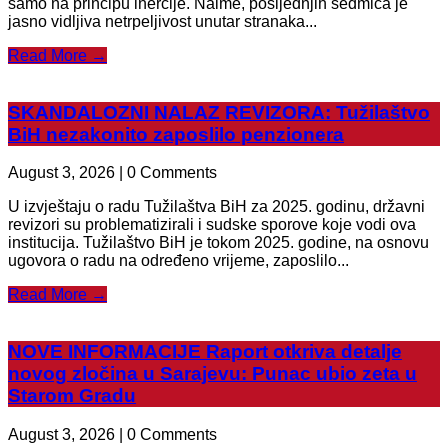
samo na principu inercije. Naime, posljednjih sedmica je
jasno vidljiva netrpeljivost unutar stranaka...
Read More →
SKANDALOZNI NALAZ REVIZORA: Tužilaštvo
BiH nezakonito zaposlilo penzionera
August 3, 2026 | 0 Comments
U izvještaju o radu Tužilaštva BiH za 2025. godinu, državni
revizori su problematizirali i sudske sporove koje vodi ova
institucija. Tužilaštvo BiH je tokom 2025. godine, na osnovu
ugovora o radu na određeno vrijeme, zaposlilo...
Read More →
NOVE INFORMACIJE Raport otkriva detalje
novog zločina u Sarajevu: Punac ubio zeta u
Starom Gradu
August 3, 2026 | 0 Comments