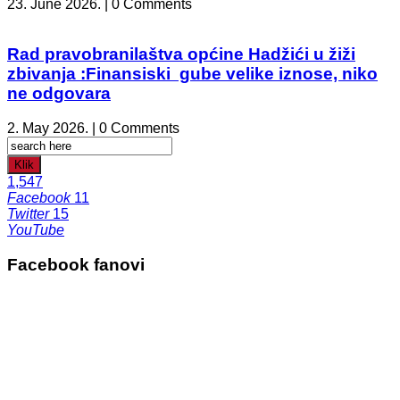
23. June 2026. | 0 Comments
Rad pravobranilaštva općine Hadžići u žiži
zbivanja :Finansiski gube velike iznose, niko
ne odgovara
2. May 2026. | 0 Comments
Klik
1,547
Facebook
11
Twitter
15
YouTube
Facebook fanovi