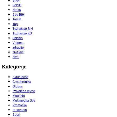
SIPA
SNSD
Srbija
Sud BiH
Tarčin
Top
Tužilaštvo BiH
Tužilaštvo KS
ubistvo
Vrijeme
zdravlje
zmajevi
Život
Kategorije
Aktuelnosti
Crna hronika
Globus
Izdvojene vijesti
Magazin
Multimedija Sve
Promocije
Putovanja
Sport