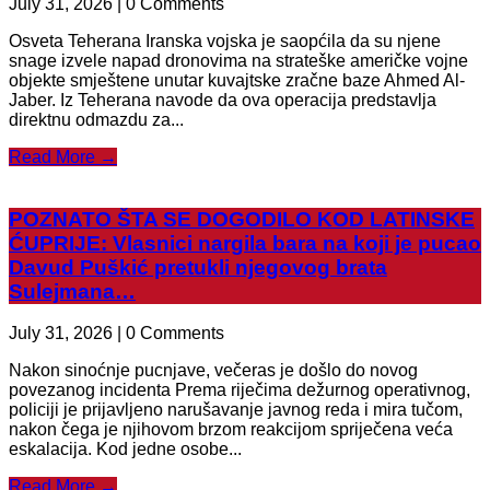
July 31, 2026 | 0 Comments
Osveta Teherana Iranska vojska je saopćila da su njene
snage izvele napad dronovima na strateške američke vojne
objekte smještene unutar kuvajtske zračne baze Ahmed Al-
Jaber. Iz Teherana navode da ova operacija predstavlja
direktnu odmazdu za...
Read More →
POZNATO ŠTA SE DOGODILO KOD LATINSKE
ĆUPRIJE: Vlasnici nargila bara na koji je pucao
Davud Puškić pretukli njegovog brata
Sulejmana…
July 31, 2026 | 0 Comments
Nakon sinoćnje pucnjave, večeras je došlo do novog
povezanog incidenta Prema riječima dežurnog operativnog,
policiji je prijavljeno narušavanje javnog reda i mira tučom,
nakon čega je njihovom brzom reakcijom spriječena veća
eskalacija. Kod jedne osobe...
Read More →