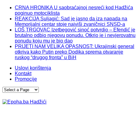
CRNA HRONIKA U saobraćajnoj nesreći kod Hadžića
poginuo motociklista
REAKCIJA Suljagić: Sad je jasno da iza napada na
Memorijalni centar stoje najviši zvaničnici SNSD-a
LOŠ TRGOVAC Izetbegović sinoć potvrdio – Efendić je
brutalno odbio njegovu ponudu. Otkrio je i nevjerovatnu
ponudu koju mu je bio dao
PRIJETI NAM VELIKA OPASNOST: Ukrajinski general
otkriva kako Putin preko Dodika sprema otvaranje
ruskog “drugog fronta” u BiH
Uslovi korištenja
Kontakt
Promocije