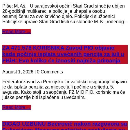
Piše: M. Aš. U sarajevskoj općini Stari Grad sinoć je ubijen
28-godišnji muškarac, a policija je uhapsila osobu
osumnjičenu za ovo krivično djelo. Policijski službenici
Policijske uprave Stari Grad lišili su slobode M. K., rođenog...
Read More →
ZA 471.578 KORISNIKA Zavod PIO objavio
kada počinje isplata uvećanih penzija za juli u
FBiH: Evo koliko će iznositi najniža primanja
August 1, 2026 | 0 Comments
Federalni zavod za Penzijsko i invalidsko osiguranje objavio
je da isplata penzija za mjesec juli počinje u srijedu, 5.
avgusta. Kako stoji u saopćenju FZ MIO PIO, korisnicima će
julske penzije biti isplaćene u uvećanim...
Read More →
DIGAO UZBUNU Bećirović nakon razgovora sa