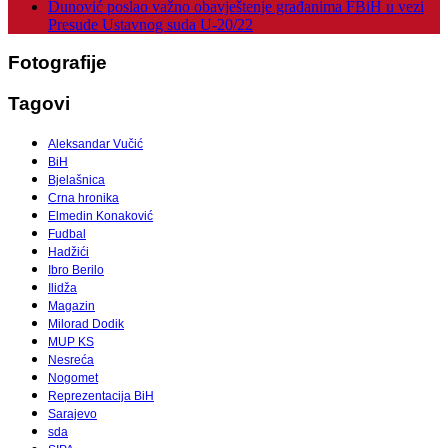
Dunović poslao važno obavještenje građanima FBiH u vezi
Presude Ustavnog suda U-20/22
Fotografije
Tagovi
Aleksandar Vučić
BiH
Bjelašnica
Crna hronika
Elmedin Konaković
Fudbal
Hadžići
Ibro Berilo
Ilidža
Magazin
Milorad Dodik
MUP KS
Nesreća
Nogomet
Reprezentacija BiH
Sarajevo
sda