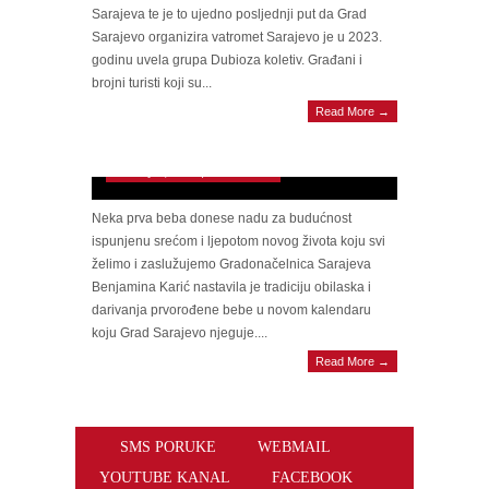
Sarajeva te je to ujedno posljednji put da Grad
Sarajevo organizira vatromet Sarajevo je u 2023.
godinu uvela grupa Dubioza koletiv. Građani i
brojni turisti koji su...
GRADONAČELNICA SARAJEVA
Read More →
Benjamina Karić darovala prvorođenu bebu:
Poželimo joj sreću i radost života
January 1, 2023 | 0 Comments
Neka prva beba donese nadu za budućnost
ispunjenu srećom i ljepotom novog života koju svi
želimo i zaslužujemo Gradonačelnica Sarajeva
Benjamina Karić nastavila je tradiciju obilaska i
darivanja prvorođene bebe u novom kalendaru
koju Grad Sarajevo njeguje....
Read More →
SMS PORUKE
WEBMAIL
YOUTUBE KANAL
FACEBOOK