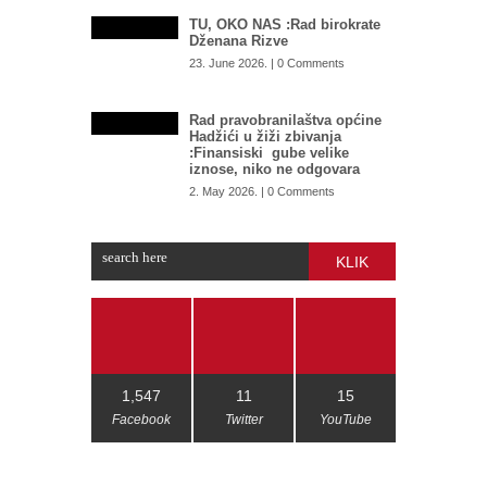
TU, OKO NAS :Rad birokrate
Dženana Rizve
23. June 2026. | 0 Comments
Rad pravobranilaštva općine
Hadžići u žiži zbivanja
:Finansiski gube velike
iznose, niko ne odgovara
2. May 2026. | 0 Comments
KLIK
1,547
11
15
Facebook
Twitter
YouTube