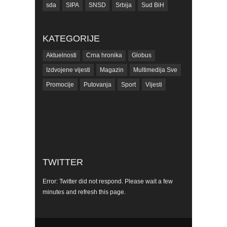
sda
SIPA
SNSD
Srbija
Sud BiH
Tarčin
Top
Tužilaštvo BiH
Tužilaštvo KS
ubistvo
Vrijeme
zdravlje
KATEGORIJE
zmajevi
Život
Aktuelnosti
Crna hronika
Globus
Izdvojene vijesti
Magazin
Multimedija Sve
Promocije
Putovanja
Sport
Vijesti
TWITTER
Error: Twitter did not respond. Please wait a few
minutes and refresh this page.