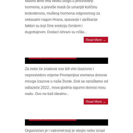
Masno tkivo ima veliku ulogu u proizvodnji
hormona, a previše masti će umanjiti količinu
testosterona, muškog hormona odgovornog za
seksualni nagon Hrana, spavanje i vježbanje
faktori su koji čine erekciju čvrstom i
dugotrajnom. Dodaci ishrani su ništa...
Read More →
HOROSKOP ZA 2023. Saznajte šta nosi
godina pred nama
January 1, 2023 | 0 Comments
Za neke će znakove ovo biti vrlo izazovno i
nepredvidivo vrijeme Promjenjiva vremena donose
mnoge izazove u naše živote. Dok se opraštamo od
odlazeće 2022., nova godina sigurno donosi novu
nadu. Ovo ne baš idealno...
SPEKTAKULARNA NOĆ Javnom dočeku
Read More →
Nove godine u Sarajevu prisustvovalo više od
25.000 ljudi
January 1, 2023 | 0 Comments
Organiziran je i vatromet koji je obojio nebo iznad