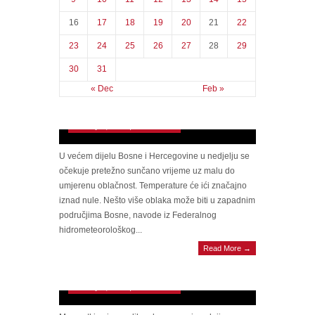
16
17
18
19
20
21
22
23
24
25
26
27
28
29
30
31
« Dec
Feb »
Kakvo nas vrijeme očekuje: Temperature će
ići do 18 stepeni
January 1, 2023 | 0 Comments
U većem dijelu Bosne i Hercegovine u nedjelju se
očekuje pretežno sunčano vrijeme uz malu do
umjerenu oblačnost. Temperature će ići značajno
iznad nule. Nešto više oblaka može biti u zapadnim
područjima Bosne, navode iz Federalnog
hidrometeorološkog...
SAVJETI ZLATA VRIJEDNI Porno zvijezda
Read More →
otkrila kako da vaš odnos traje duže: Spavao
sam s više od 8.000 žena
January 1, 2023 | 0 Comments