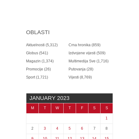
OBLASTI
Aktuelnosti
(5,312)
Crna hronika
(859)
Globus
(541)
Izdvojene vijesti
(509)
Magazin
(1,374)
Multimedija Sve
(1,716)
Promocije
(26)
Putovanja
(28)
Sport
(1,721)
Vijesti
(8,769)
JANUARY 2023
M
T
W
T
F
S
S
1
2
3
4
5
6
7
8
9
10
11
12
13
14
15