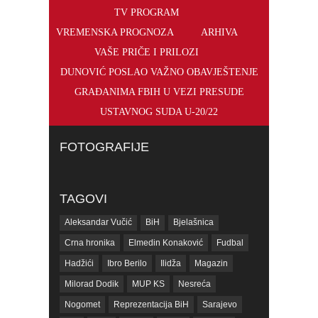
TV PROGRAM
VREMENSKA PROGNOZA
ARHIVA
VAŠE PRIČE I PRILOZI
DUNOVIĆ POSLAO VAŽNO OBAVJEŠTENJE
GRAĐANIMA FBIH U VEZI PRESUDE
USTAVNOG SUDA U-20/22
FOTOGRAFIJE
TAGOVI
Aleksandar Vučić
BiH
Bjelašnica
Crna hronika
Elmedin Konaković
Fudbal
Hadžići
Ibro Berilo
Ilidža
Magazin
Milorad Dodik
MUP KS
Nesreća
Nogomet
Reprezentacija BiH
Sarajevo