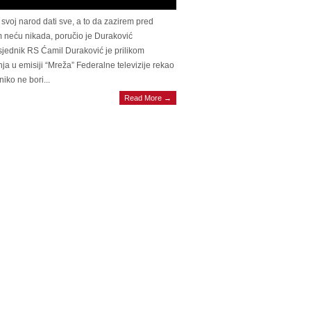
 svoj narod dati sve, a to da zazirem pred
 neću nikada, poručio je Duraković
jednik RS Ćamil Duraković je prilikom
ja u emisiji “Mreža” Federalne televizije rekao
niko ne bori...
Read More →