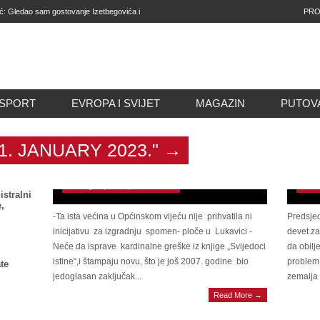
 Gledao sam gostovanje Izetbegovića i
PRO
čiji model djelovanja
SPORT
EVROPA I SVIJET
MAGAZIN
PUTOV
SRAMNO, TUŽNO I ŽALOSNO : Većina u OV
11. JANUARY 2023."
→
Hadžići odbili inicijativu o dovršenju spomen-
obilježja u Binježevu
Pred
January 11, 2023 | 0 Comments
Janua
istralni
,
-Ta ista većina u Općinskom vijeću nije prihvatila ni
Predsjed
inicijativu za izgradnju spomen- ploče u Lukavici -
devet za
Neće da isprave kardinalne greške iz knjige „Svijedoci
da obilj
istine“,i štampaju novu, što je još 2007. godine bio
problem 
te
jedoglasan zaključak...
zemalja 
DAM
Read More →
Softić potrvdio da će SDA pomoći DF-u da
imen
imenuje delegata u Dom naroda BiH
polug