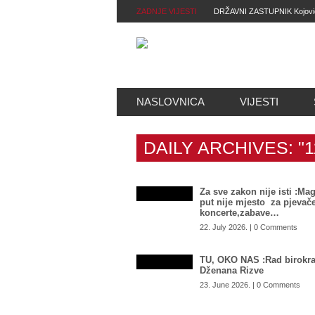
ZADNJE VIJESTI
DRŽAVNI ZASTUPNIK Kojović:
iritiralo me, SDA ne nudi druga
NASLOVNICA
VIJESTI
DAILY ARCHIVES:
"
Za sve zakon nije isti :Mag
put nije mjesto za pjevače
koncerte,zabave…
22. July 2026. | 0 Comments
TU, OKO NAS :Rad birokra
Dženana Rizve
23. June 2026. | 0 Comments