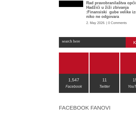
Rad pravobranilaštva opći
Hadžići u žiži zbivanja
:Finansiski gube velike i
niko ne odgovara
2. May 2026. | 0 Comments
K
1,547
11
1
Facebook
Twitter
You
FACEBOOK FANOVI