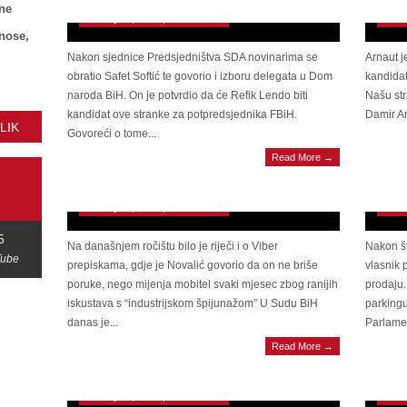
ne
January 11, 2023 | 0 Comments
Janua
znose,
Nakon sjednice Predsjedništva SDA novinarima se
Arnaut j
obratio Safet Softić te govorio i izboru delegata u Dom
kandidat
naroda BiH. On je potvrdio da će Refik Lendo biti
Našu str
kandidat ove stranke za potpredsjednika FBiH.
Damir Ar
LIK
Govoreći o tome...
AFERA “RESPIRATORI”Pročitani zapisnici:
KRIM
Read More →
Kako se Novalić branio kada su ga ispitivali
u pro
tužioci
mili
January 11, 2023 | 0 Comments
Janua
5
Na današnjem ročištu bilo je riječi i o Viber
Nakon št
Tube
prepiskama, gdje je Novalić govorio da on ne briše
vlasnik 
poruke, nego mijenja mobitel svaki mjesec zbog ranijih
prodaju.
iskustava s “industrijskom špijunažom” U Sudu BiH
parkingu
danas je...
Parlamen
POTP
Read More →
Predstavnički dom Parlamenta FBiH: Danas
bori 
nastavak konstituirajuće sjednice
Dodi
January 11, 2023 | 0 Comments
Janua