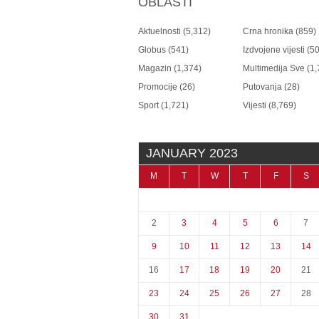
OBLASTI
Aktuelnosti
(5,312)
Crna hronika
(859)
Globus
(541)
Izdvojene vijesti
(50
Magazin
(1,374)
Multimedija Sve
(1,
Promocije
(26)
Putovanja
(28)
Sport
(1,721)
Vijesti
(8,769)
JANUARY 2023
M
T
W
T
F
S
2
3
4
5
6
7
9
10
11
12
13
14
16
17
18
19
20
21
23
24
25
26
27
28
30
31