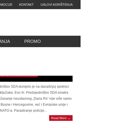
MOCIJE
KONTAKT
USLOVI KORIŠTENJA
ANJA
PROMO
sjedništvo SDA donijelo devet zaključaka
ry 11, 2023 | 0 Comments
ništvo SDA donijelo je na današnjoj sjednici
ključaka. Evo ih: Predsjedništvo SDA smatra
ežavanje neustavnog „Dana Rs“ nije više samo
Bosne i Hercegovine, već i Evropske unije i
NATO-a. Paradiranje policije...
IR ARNAUT RAZOČARAN: “Ako
Read More →
uju Hurtića SNSD i HDZ će imati sve
e vlasti”