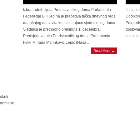
Izbor radnih tijela Predstavničkog doma Parlamenta
Ja ću za
Federacije BiH jedina je preostala tačka dnevnog reda
Dodikom
današnjeg nastavka konstituirajuće sjednice tog doma.
Potrpeds
Sjednica je prethodno prekinuta 1. decembra.
gostovan
Predsjedavajuća Predstavničkog doma Parlamenta
kako se 
FBiH Mirjana Marinković Lepić (Naša...
Read More →
kriti
i domene