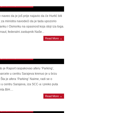
ry 11, 2023 | 0 Comments
e naveo da je još prije najavio da će Hurtić biti
 za ministra navodeći da je tada upozorio
anku i Osmorku na opasnost koja stoji iza toga.
naut, federalni zastupnik Naše...
Read More →
INAL Afera ‘Parking’: Inspekcija krenula
vjeru, Ihtijarević se pokušava riješiti
one vrijedne parcele!?
ry 11, 2023 | 0 Comments
o je Raport raspakovao aferu ‘Parking’,
parcele u centru Sarajeva krenuo je u brzu
 Šta je afera ‘Parking’ Naime, radi se o
 u centru Sarajeva, iza SCC-a i preko puta
ta BiH....
REDSJEDNIK RS Duraković: Niko se ne
Read More →
za državu, svi se bore ko će biti u vlasti, a
ku pružaju ruku i kriju se po kafanama
ry 11, 2023 | 0 Comments