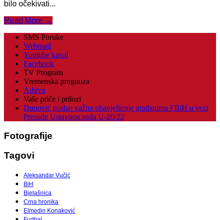
bilo očekivati...
Read More →
SMS Poruke
Webmail
Youtube kanal
Facebook
TV Program
Vremenska prognoza
Arhiva
Vaše priče i prilozi
Dunović poslao važno obavještenje građanima FBiH u vezi
Presude Ustavnog suda U-20/22
Fotografije
Tagovi
Aleksandar Vučić
BiH
Bjelašnica
Crna hronika
Elmedin Konaković
Fudbal