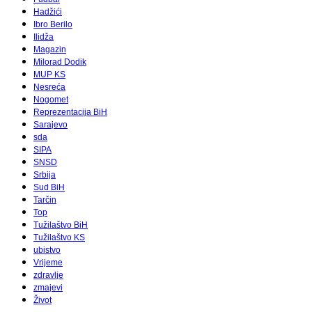
Hadžići
Ibro Berilo
Ilidža
Magazin
Milorad Dodik
MUP KS
Nesreća
Nogomet
Reprezentacija BiH
Sarajevo
sda
SIPA
SNSD
Srbija
Sud BiH
Tarčin
Top
Tužilaštvo BiH
Tužilaštvo KS
ubistvo
Vrijeme
zdravlje
zmajevi
Život