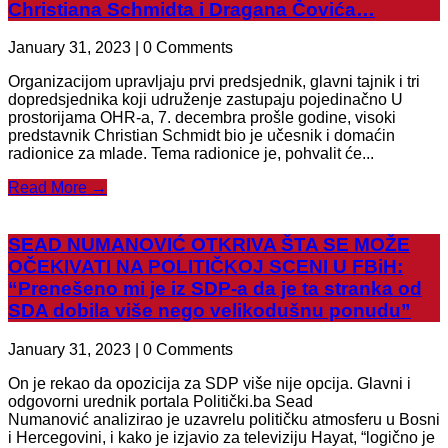
Christiana Schmidta i Dragana Čovića…
January 31, 2023 | 0 Comments
Organizacijom upravljaju prvi predsjednik, glavni tajnik i tri
dopredsjednika koji udruženje zastupaju pojedinačno U
prostorijama OHR-a, 7. decembra prošle godine, visoki
predstavnik Christian Schmidt bio je učesnik i domaćin
radionice za mlade. Tema radionice je, pohvalit će...
Read More →
SEAD NUMANOVIĆ OTKRIVA ŠTA SE MOŽE
OČEKIVATI NA POLITIČKOJ SCENI U FBiH:
“Prenešeno mi je iz SDP-a da je ta stranka od
SDA dobila više nego velikodušnu ponudu”
January 31, 2023 | 0 Comments
On je rekao da opozicija za SDP više nije opcija. Glavni i
odgovorni urednik portala Politički.ba Sead
Numanović analizirao je uzavrelu političku atmosferu u Bosni
i Hercegovini, i kako je izjavio za televiziju Hayat, “logično je