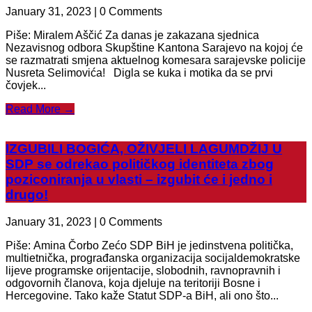
January 31, 2023 | 0 Comments
Piše: Miralem Aščić Za danas je zakazana sjednica
Nezavisnog odbora Skupštine Kantona Sarajevo na kojoj će
se razmatrati smjena aktuelnog komesara sarajevske policije
Nusreta Selimovića! Digla se kuka i motika da se prvi
čovjek...
Read More →
IZGUBILI BOGIĆA, OŽIVJELI LAGUMDŽIJ U
SDP se odrekao političkog identiteta zbog
poziconiranja u vlasti – izgubit će i jedno i
drugo!
January 31, 2023 | 0 Comments
Piše: Amina Čorbo Zećo SDP BiH je jedinstvena politička,
multietnička, prograđanska organizacija socijaldemokratske
lijeve programske orijentacije, slobodnih, ravnopravnih i
odgovornih članova, koja djeluje na teritoriji Bosne i
Hercegovine. Tako kaže Statut SDP-a BiH, ali ono što...