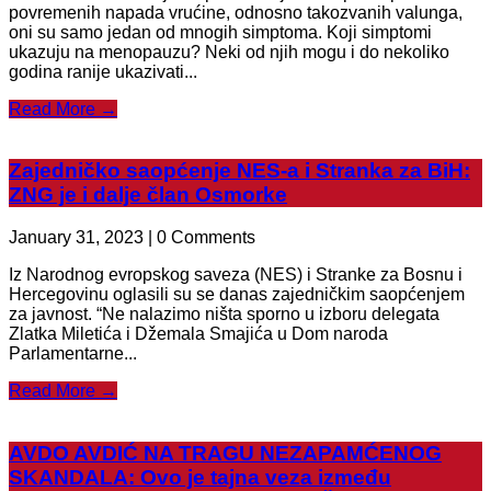
povremenih napada vrućine, odnosno takozvanih valunga,
oni su samo jedan od mnogih simptoma. Koji simptomi
ukazuju na menopauzu? Neki od njih mogu i do nekoliko
godina ranije ukazivati...
Read More →
Zajedničko saopćenje NES-a i Stranka za BiH:
ZNG je i dalje član Osmorke
January 31, 2023 | 0 Comments
Iz Narodnog evropskog saveza (NES) i Stranke za Bosnu i
Hercegovinu oglasili su se danas zajedničkim saopćenjem
za javnost. “Ne nalazimo ništa sporno u izboru delegata
Zlatka Miletića i Džemala Smajića u Dom naroda
Parlamentarne...
Read More →
AVDO AVDIĆ NA TRAGU NEZAPAMĆENOG
SKANDALA: Ovo je tajna veza između