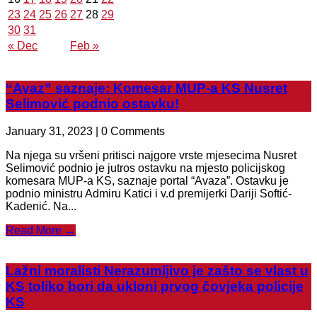
23
24
25
26
27
28
29
30
31
« Dec
Feb »
“Avaz” saznaje: Komesar MUP-a KS Nusret
Selimović podnio ostavku!
January 31, 2023 | 0 Comments
Na njega su vršeni pritisci najgore vrste mjesecima Nusret
Selimović podnio je jutros ostavku na mjesto policijskog
komesara MUP-a KS, saznaje portal “Avaza”. Ostavku je
podnio ministru Admiru Katici i v.d premijerki Dariji Softić-
Kadenić. Na...
Read More →
Lažni moralisti Nerazumljivo je zašto se vlast u
KS toliko bori da ukloni prvog čovjeka policije
KS