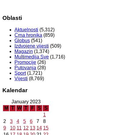
Oblasti
Aktuelnosti
(5,312)
Crna hronika
(859)
Globus
(541)
Izdvojene vijesti
(509)
Magazin
(1,374)
Multimedija Sve
(1,716)
Promocije
(26)
Putovanja
(28)
Sport
(1,721)
Vijesti
(8,769)
Kalendar
January 2023
M
T
W
T
F
S
S
1
2
3
4
5
6
7
8
9
10
11
12
13
14
15
16
17
18
19
20
21
22