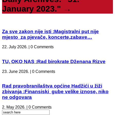
January 2023."
→
Za sve zakon nije isti :Magistralni put nije
mjesto za pjevače, koncerte,zabave…
22. July 2026. | 0 Comments
TU, OKO NAS :Rad birokrate Dženana Rizve
23. June 2026. | 0 Comments
Rad pravobranilaštva općine Hadžići u žiži
zbivanja :Finansiski gube velike iznose, niko
ne odgovara
2. May 2026. | 0 Comments