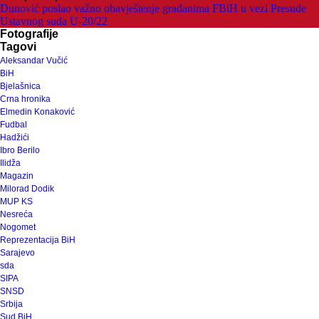
Dunović poslao važno obavještenje građanima FBiH u vezi Presude
Ustavnog suda U-20/22
Fotografije
Tagovi
Aleksandar Vučić
BiH
Bjelašnica
Crna hronika
Elmedin Konaković
Fudbal
Hadžići
Ibro Berilo
Ilidža
Magazin
Milorad Dodik
MUP KS
Nesreća
Nogomet
Reprezentacija BiH
Sarajevo
sda
SIPA
SNSD
Srbija
Sud BiH