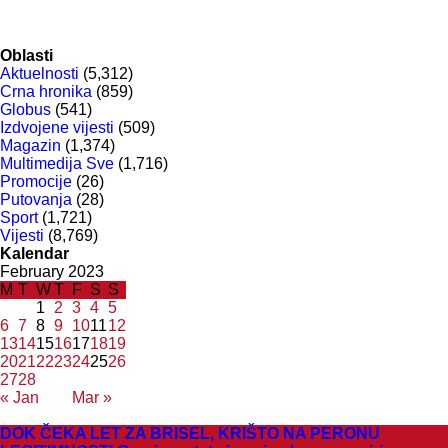
Oblasti
Aktuelnosti
(5,312)
Crna hronika
(859)
Globus
(541)
Izdvojene vijesti
(509)
Magazin
(1,374)
Multimedija Sve
(1,716)
Promocije
(26)
Putovanja
(28)
Sport
(1,721)
Vijesti
(8,769)
Kalendar
February 2023
M
T
W
T
F
S
S
1
2
3
4
5
6
7
8
9
10
11
12
13
14
15
16
17
18
19
20
21
22
23
24
25
26
27
28
« Jan
Mar »
DOK ČEKA LET ZA BRISEL, KRIŠTO NA PERONU