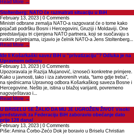
Read More →
Stoltenberg: NATO će razmatrati situaciju u BiH
February 13, 2023 | 0 Comments
Ministri odbrane zemalja NATO-a razgovarat će o tome kako
pojačati podršku Bosni i Hercegovini, Gruziji i Moldaviji. One
predstavljaju tri cijenjena NATO partnera, koji se suočavaju s
ruskim prijetnjama, izjavio je čelnik NATO-a Jens Stoltenberg...
Read More →
Ide li Košarkaški savez BiH u “privatizaciju”? Odluka je na
Upravnom odboru
February 13, 2023 | 0 Comments
Upozoravala je Razija Mujanović, iznoseći konkretne primjere.
Kako u javnosti, tako i iza zatvorenih vrata, “tamo gdje treba”,
na sjednicama Upravnog odbora Košarkaškog saveza Bosne i
Hercegovine. Nešto je, istina u blažoj varijanti, povremeno
nagovještavao i...
Read More →
U BRISELU SE ŽALIO DA MU JE UGROŽEN ŽIVOT Visoki
predstavnik za Federaciju BiH zaboravio obećanje dato
prije 128 dana!
February 13, 2023 | 0 Comments
Piše: Amina Čorbo-Zećo Dok je boravio u Briselu Christian