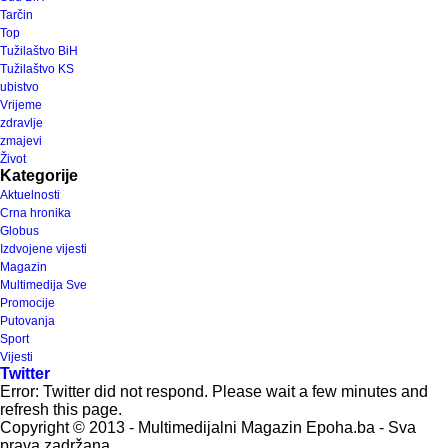
Tarčin
Top
Tužilaštvo BiH
Tužilaštvo KS
ubistvo
Vrijeme
zdravlje
zmajevi
Život
Kategorije
Aktuelnosti
Crna hronika
Globus
Izdvojene vijesti
Magazin
Multimedija Sve
Promocije
Putovanja
Sport
Vijesti
Twitter
Error: Twitter did not respond. Please wait a few minutes and
refresh this page.
Copyright © 2013 - Multimedijalni Magazin Epoha.ba - Sva
prava zadržana.