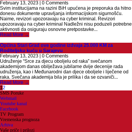
February 13, 2023 | 0 Comments
Svim institucijama na razini BiH upućena je preporuka da hitno
donesu dokumente upravljanja informacijskom sigurnošću.
Naime, revizori upozoravaju na cyber kriminal. Revizori
upozoravaju na cyber kriminal Nadležni nisu poduzeli potrebne
aktivnosti da osiguraju osnovne pretpostavke...
Read More →
Općina Stari Grad ove godine izdvaja 25.000 KM za
Roditeljsku kuću u Sarajevu
February 13, 2023 | 0 Comments
Udruženje “Srce za djecu oboljelu od raka” svečanom
akademijom danas obilježava jubilarne dvije decenije rada
udruženja, kao i Međunarodni dan djece oboljele i liječene od
raka. Svečana akademija bila je prilika i da se ozvaniči...
Read More →
1
2
SMS Poruke
Webmail
Youtube kanal
Facebook
TV Program
Vremenska prognoza
Arhiva
Vaše priče i prilozi