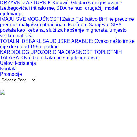
DRŽAVNI ZASTUPNIK Kojović: Gledao sam gostovanje
Izetbegovića i iritiralo me, SDA ne nudi drugačiji model
djelovanja
IMAJU SVE MOGUĆNOSTI Zašto Tužilaštvo BiH ne preuzme
predmet mafijaških obračuna u Istočnom Sarajevu: SIPA
postala kao ikebana, služi za hapšenje migranata, umjesto
velikih mafijaša
TOTALNI DEBAKL SAUDIJSKE ARABIJE: Ovako nešto im se
nije desilo od 1985. godine
KARDIOLOG UPOZORIO NA OPASNOST TOPLOTNIH
TALASA: Ovaj bol nikako ne smijete ignorisati
Uslovi korištenja
Kontakt
Promocije