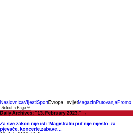
Naslovnica
Vijesti
Sport
Evropa i svijet
Magazin
Putovanja
Promo
Daily Archives:
"13. February 2023."
→
Za sve zakon nije isti :Magistralni put nije mjesto za
pjevače, koncerte,zabave…