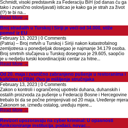
Schmidt, visoki predstavnik za Federaciju BiH (od danas ću ga
tako i zvanično oslovljavati) isticao je kako ga je strah za život
(!?) te bi na...
Read More →
Broj stradalih u Turskoj i Siriji je veći od 34.000, stiže
pomoć iz EU
February 13, 2023 | 0 Comments
(Patria) – Broj mrtvih u Turskoj i Siriji nakon katastrofalnog
zemljotresa u ponedjeljak dosegao je najmanje 34.179 osoba.
Broj smrtnih slučajeva u Turskoj dosegnuo je 29.605, saopćio
je u nedjelju turski koordinacijski centar za hitne...
Read More →
Od 20. maja i zvanično zabranjeno pušenje u restoranima i
kafićima u FBiH. Ovo je mišljenje stručnjaka
February 13, 2023 | 0 Comments
Zakon o kontroli i ograničenoj upotrebi duhana, duhanskih i
ostalih proizvoda za pušenje u Federaciji Bosne i Hercegovine
trebalo bi da se počne primjenjivati od 20 maja. Uređenje mjera
Zakonom se, između ostalog, uređuju mjere...
Read More →
Revizori upozoravaju na cyber kriminal: U opasnosti
funkcioniranje institucija, podaci, novac…