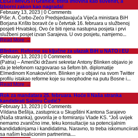
LEGITIMNOSTI Granice, oteta imovina kao suveniri, a
Izborni zakon kao nagrada!
February 13, 2023 | 0 Comments
Piše: A. Čorbo-Zećo Predsjedavajuća Vijeća ministara BiH
Borjana Krišto boravit će u četvrtak 16. februara u službenoj
posjeti Hrvatskoj. Ovo će biti njena nastupna posjeta i prvi
službeni posjet izvan Sarajeva. U ovo posjetu, namjerno...
Read More →
Blinken: Reforme su ključne za ulazak BiH u NATO i EU
February 13, 2023 | 0 Comments
(Patria) – Američki državni sekretar Antony Blinken objavio je
da je telefonom razgovarao sa šefom bh. diplomatije
Elmedinom Konakovićem. Blinken je u objavi na svom Twitter
profilu istakao reforme koje su neophodne na putu Bosne i...
Read More →
Rok za mandatara 25. februara. Hoće li Naša stranka
kandidirati Sabinu Čudić?
February 13, 2023 | 0 Comments
Vildana Bešlija, zastupnica u Skupštini Kantona Sarajevo
(Naša stranka), govorila je o formiranju Vlade KS. “Još uvijek
nemamo zvanično ime, teku konsultacije sa potencijalnim
kandidatkinjama i kandidatima. Naravno, to treba iskomunciirati
sa našim koalicionim partnerima....