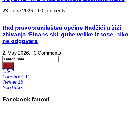
23. June 2026. | 0 Comments
Rad pravobranilaštva općine Hadžići u žiži
zbivanja :Finansiski gube velike iznose, niko
ne odgovara
2. May 2026. | 0 Comments
Klik
1,547
Facebook
11
Twitter
15
YouTube
Facebook fanovi