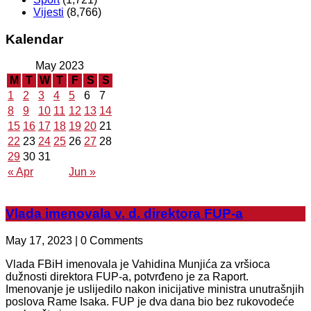
Vijesti
(8,766)
Kalendar
May 2023
M
T
W
T
F
S
S
1
2
3
4
5
6
7
8
9
10
11
12
13
14
15
16
17
18
19
20
21
22
23
24
25
26
27
28
29
30
31
« Apr
Jun »
Vlada imenovala v. d. direktora FUP-a
May 17, 2023 | 0 Comments
Vlada FBiH imenovala je Vahidina Munjića za vršioca
dužnosti direktora FUP-a, potvrđeno je za Raport.
Imenovanje je uslijedilo nakon inicijative ministra unutrašnjih
poslova Rame Isaka. FUP je dva dana bio bez rukovodeće