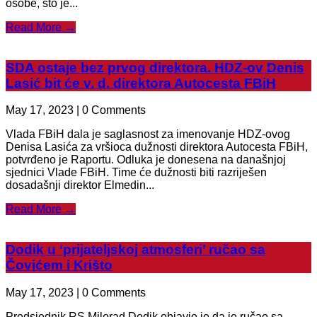
osobe, što je...
Read More →
SDA ostaje bez prvog direktora. HDZ-ov Denis
Lasić bit će v. d. direktora Autocesta FBiH
May 17, 2023 | 0 Comments
Vlada FBiH dala je saglasnost za imenovanje HDZ-ovog
Denisa Lasića za vršioca dužnosti direktora Autocesta FBiH,
potvrđeno je Raportu. Odluka je donesena na današnjoj
sjednici Vlade FBiH. Time će dužnosti biti razriješen
dosadašnji direktor Elmedin...
Read More →
Dodik u ‘prijateljskoj atmosferi’ ručao sa
Čovićem i Krišto
May 17, 2023 | 0 Comments
Predsjednik RS Milorad Dodik objavio je da je ručao sa