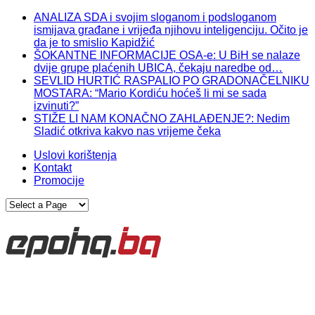
ANALIZA SDA i svojim sloganom i podsloganom
ismijava građane i vrijeđa njihovu inteligenciju. Očito je
da je to smislio Kapidžić
ŠOKANTNE INFORMACIJE OSA-e: U BiH se nalaze
dvije grupe plaćenih UBICA, čekaju naredbe od…
SEVLID HURTIĆ RASPALIO PO GRADONAČELNIKU
MOSTARA: “Mario Kordiću hoćeš li mi se sada
izvinuti?”
STIŽE LI NAM KONAČNO ZAHLAĐENJE?: Nedim
Sladić otkriva kakvo nas vrijeme čeka
Uslovi korištenja
Kontakt
Promocije