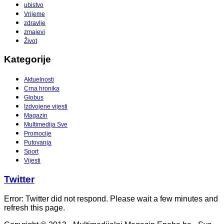
ubistvo
Vrijeme
zdravlje
zmajevi
Život
Kategorije
Aktuelnosti
Crna hronika
Globus
Izdvojene vijesti
Magazin
Multimedija Sve
Promocije
Putovanja
Sport
Vijesti
Twitter
Error: Twitter did not respond. Please wait a few minutes and
refresh this page.