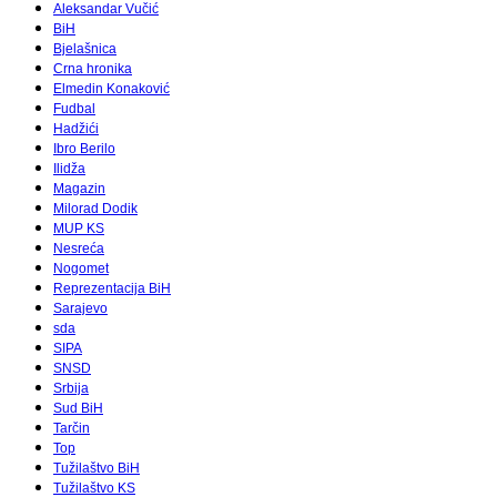
Aleksandar Vučić
BiH
Bjelašnica
Crna hronika
Elmedin Konaković
Fudbal
Hadžići
Ibro Berilo
Ilidža
Magazin
Milorad Dodik
MUP KS
Nesreća
Nogomet
Reprezentacija BiH
Sarajevo
sda
SIPA
SNSD
Srbija
Sud BiH
Tarčin
Top
Tužilaštvo BiH
Tužilaštvo KS