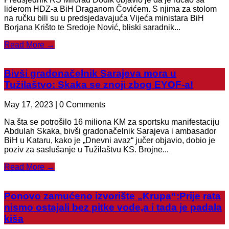
liderom HDZ-a BiH Draganom Čovićem. S njima za stolom
na ručku bili su u predsjedavajuća Vijeća ministara BiH
Borjana Krišto te Sredoje Nović, bliski saradnik...
Read More →
Bivši gradonačelnik Sarajeva mora u
Tužilaštvo: Skaka se znoji zbog EYOF-a!
May 17, 2023 | 0 Comments
Na šta se potrošilo 16 miliona KM za sportsku manifestaciju
Abdulah Skaka, bivši gradonačelnik Sarajeva i ambasador
BiH u Kataru, kako je „Dnevni avaz“ jučer objavio, dobio je
poziv za saslušanje u Tužilaštvu KS. Brojne...
Read More →
Ponovo zamućeno izvorište „Krupa“:Prije rata
nismo ostajali bez pitke vode,a i tada je padala
kiša