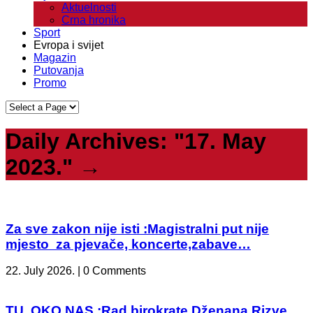
Aktuelnosti
Crna hronika
Sport
Evropa i svijet
Magazin
Putovanja
Promo
Daily Archives:
"17. May
2023."
→
Za sve zakon nije isti :Magistralni put nije
mjesto za pjevače, koncerte,zabave…
22. July 2026. | 0 Comments
TU, OKO NAS :Rad birokrate Dženana Rizve