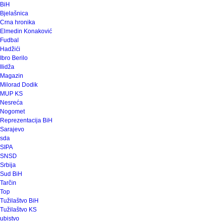
BiH
Bjelašnica
Crna hronika
Elmedin Konaković
Fudbal
Hadžići
Ibro Berilo
Ilidža
Magazin
Milorad Dodik
MUP KS
Nesreća
Nogomet
Reprezentacija BiH
Sarajevo
sda
SIPA
SNSD
Srbija
Sud BiH
Tarčin
Top
Tužilaštvo BiH
Tužilaštvo KS
ubistvo