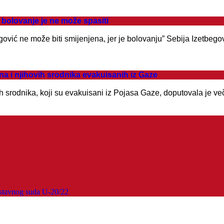
bolovanje je ne može spasiti
ović ne može biti smijenjena, jer je bolovanju” Sebija Izetbego
a i njihovih srodnika evakuisanih iz Gaze
 srodnika, koji su evakuisani iz Pojasa Gaze, doputovala je ve
stavnog suda U-20/22