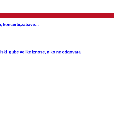
ače, koncerte,zabave…
siski gube velike iznose, niko ne odgovara