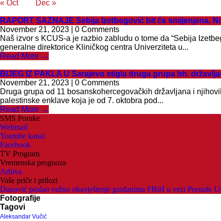
« Oct
Dec »
RAPORT SAZNAJE Sebija Izetbegović bit će smijenjena. Ni 
November 21, 2023 | 0 Comments
Naš izvor s KCUS-a je razbio zabludu o tome da “Sebija Izetbeg
generalne direktorice Kliničkog centra Univerziteta u...
Read More →
BIJEG IZ PAKLA U Sarajevo stigla druga grupa bh. državljan
November 21, 2023 | 0 Comments
Druga grupa od 11 bosanskohercegovačkih državljana i njihovih
palestinske enklave koja je od 7. oktobra pod...
Read More →
SMS Poruke
Webmail
Youtube kanal
Facebook
TV Program
Vremenska prognoza
Arhiva
Vaše priče i prilozi
Dunović poslao važno obavještenje građanima FBiH u vezi Presude U
Fotografije
Tagovi
Aleksandar Vučić