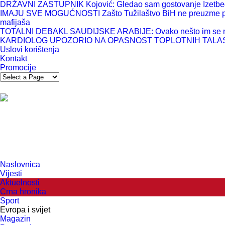
DRŽAVNI ZASTUPNIK Kojović: Gledao sam gostovanje Izetbegovi
IMAJU SVE MOGUĆNOSTI Zašto Tužilaštvo BiH ne preuzme predm
mafijaša
TOTALNI DEBAKL SAUDIJSKE ARABIJE: Ovako nešto im se nij
KARDIOLOG UPOZORIO NA OPASNOST TOPLOTNIH TALASA: Ova
Uslovi korištenja
Kontakt
Promocije
Naslovnica
Vijesti
Aktuelnosti
Crna hronika
Sport
Evropa i svijet
Magazin