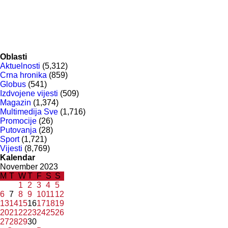
Oblasti
Aktuelnosti
(5,312)
Crna hronika
(859)
Globus
(541)
Izdvojene vijesti
(509)
Magazin
(1,374)
Multimedija Sve
(1,716)
Promocije
(26)
Putovanja
(28)
Sport
(1,721)
Vijesti
(8,769)
Kalendar
November 2023
M
T
W
T
F
S
S
1
2
3
4
5
6
7
8
9
10
11
12
13
14
15
16
17
18
19
20
21
22
23
24
25
26
27
28
29
30