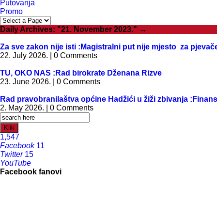
Putovanja
Promo
Daily Archives:
"21. November 2023."
→
Za sve zakon nije isti :Magistralni put nije mjesto za pjev
22. July 2026. | 0 Comments
TU, OKO NAS :Rad birokrate Dženana Rizve
23. June 2026. | 0 Comments
Rad pravobranilaštva općine Hadžići u žiži zbivanja :Finan
2. May 2026. | 0 Comments
Klik
1,547
Facebook
11
Twitter
15
YouTube
Facebook fanovi