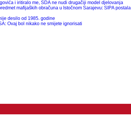
ća i iritiralo me, SDA ne nudi drugačiji model djelovanja
et mafijaških obračuna u Istočnom Sarajevu: SIPA postala ka
e desilo od 1985. godine
j bol nikako ne smijete ignorisati