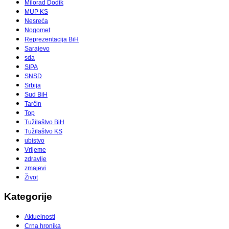
Milorad Dodik
MUP KS
Nesreća
Nogomet
Reprezentacija BiH
Sarajevo
sda
SIPA
SNSD
Srbija
Sud BiH
Tarčin
Top
Tužilaštvo BiH
Tužilaštvo KS
ubistvo
Vrijeme
zdravlje
zmajevi
Život
Kategorije
Aktuelnosti
Crna hronika