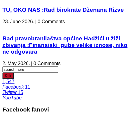
TU, OKO NAS :Rad birokrate Dženana Rizve
23. June 2026. | 0 Comments
Rad pravobranilaštva općine Hadžići u žiži
zbivanja :Finansiski gube velike iznose, niko
ne odgovara
2. May 2026. | 0 Comments
Klik
1,547
Facebook
11
Twitter
15
YouTube
Facebook fanovi