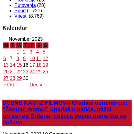
Putovanja
(28)
Sport
(1,721)
Vijesti
(8,769)
Kalendar
November 2023
M
T
W
T
F
S
S
1
2
3
4
5
6
7
8
9
10
11
12
13
14
15
16
17
18
19
20
21
22
23
24
25
26
27
28
29
30
« Oct
Dec »
SCENE KAO IZ FILMOVA Građani uznemireni:
“Žestoki momci” upadali u kafiće, tražili
izvjesnog Srđana, policija pojma nema šta se
dešava