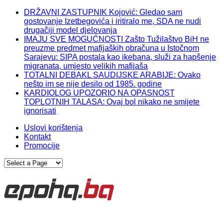
DRŽAVNI ZASTUPNIK Kojović: Gledao sam
gostovanje Izetbegovića i iritiralo me, SDA ne nudi
drugačiji model djelovanja
IMAJU SVE MOGUĆNOSTI Zašto Tužilaštvo BiH ne
preuzme predmet mafijaških obračuna u Istočnom
Sarajevu: SIPA postala kao ikebana, služi za hapšenje
migranata, umjesto velikih mafijaša
TOTALNI DEBAKL SAUDIJSKE ARABIJE: Ovako
nešto im se nije desilo od 1985. godine
KARDIOLOG UPOZORIO NA OPASNOST
TOPLOTNIH TALASA: Ovaj bol nikako ne smijete
ignorisati
Uslovi korištenja
Kontakt
Promocije