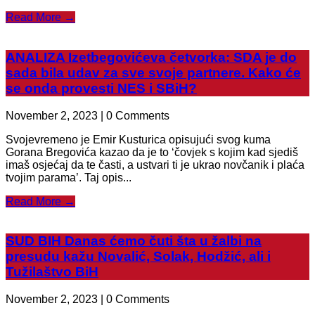
Read More →
ANALIZA Izetbegovićeva četvorka: SDA je do
sada bila udav za sve svoje partnere. Kako će
se onda provesti NES i SBiH?
November 2, 2023 | 0 Comments
Svojevremeno je Emir Kusturica opisujući svog kuma
Gorana Bregovića kazao da je to ‘čovjek s kojim kad sjediš
imaš osjećaj da te časti, a ustvari ti je ukrao novčanik i plaća
tvojim parama’. Taj opis...
Read More →
SUD BIH Danas ćemo čuti šta u žalbi na
presudu kažu Novalić, Solak, Hodžić, ali i
Tužilaštvo BiH
November 2, 2023 | 0 Comments