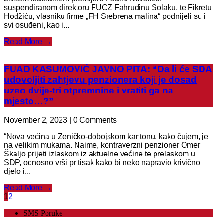
suspendiranom direktoru FUCZ Fahrudinu Solaku, te Fikretu
Hodžiću, vlasniku firme „FH Srebrena malina“ podnijeli su i
svi osuđeni, kao i...
Read More →
FUAD KASUMOVIĆ JAVNO PITA: “Da li će SDA
udovoljiti zahtjevu penzionera koji je dosad
uzeo dvije-tri otpremnine i vratiti ga na
mjesto…?”
November 2, 2023 | 0 Comments
“Nova većina u Zeničko-dobojskom kantonu, kako čujem, je
na velikim mukama. Naime, kontraverzni penzioner Omer
Škaljo prijeti izlaskom iz aktuelne većine te prelaskom u
SDP, odnosno vrši pritisak kako bi neko napravio krivično
djelo i...
Read More →
1
2
SMS Poruke