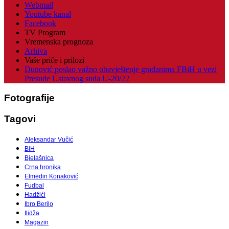
Webmail
Youtube kanal
Facebook
TV Program
Vremenska prognoza
Arhiva
Vaše priče i prilozi
Dunović poslao važno obavještenje građanima FBiH u vezi
Presude Ustavnog suda U-20/22
Fotografije
Tagovi
Aleksandar Vučić
BiH
Bjelašnica
Crna hronika
Elmedin Konaković
Fudbal
Hadžići
Ibro Berilo
Ilidža
Magazin