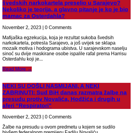
švedskih narkokartela preselio u Sarajevo?
Nekoliko je teorija, a glavno pitanje je ko je bio
mamac za Osterdahla?
November 2, 2023 | 0 Comments
Mafijaška egzekucija, koja je rezultat sukoba švedsih
narkokartela, potresla Sarajevo, a još uvijek se sklapa
mozaik motiva i hodograma ubistva. U sarajevskom naselju
sinoć su dvije maskirane osobe ispalile rafal prema Harrisu
Osterdahlu koji je...
Read More →
NEKI SU DOŠLI NASMIJANI, A NEKI
ZABRINUTI: Sud BiH danas razmatra žalbe na
presudu protiv Novalića, Hodžića i drugih u
aferi “Respiratori”
November 2, 2023 | 0 Comments
Žalbe na presudu u ovom predmetu u kojem se sudilo
bivšem federalnom premijeru Fadilu Novaliću,