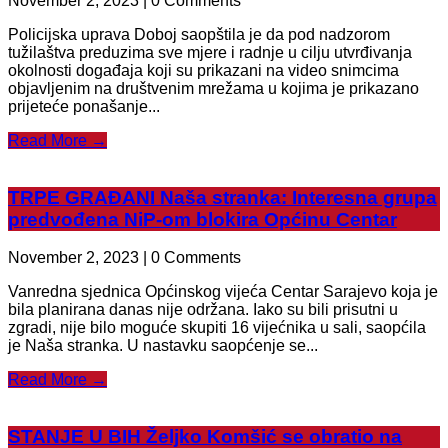
November 2, 2023 | 0 Comments
Policijska uprava Doboj saopštila je da pod nadzorom
tužilaštva preduzima sve mjere i radnje u cilju utvrđivanja
okolnosti događaja koji su prikazani na video snimcima
objavljenim na društvenim mrežama u kojima je prikazano
prijeteće ponašanje...
Read More →
TRPE GRAĐANI Naša stranka: Interesna grupa
predvođena NiP-om blokira Općinu Centar
November 2, 2023 | 0 Comments
Vanredna sjednica Općinskog vijeća Centar Sarajevo koja je
bila planirana danas nije održana. Iako su bili prisutni u
zgradi, nije bilo moguće skupiti 16 vijećnika u sali, saopćila
je Naša stranka. U nastavku saopćenje se...
Read More →
STANJE U BIH Željko Komšić se obratio na