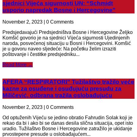
sjednici Vijeća sigurnosti UN: “Schmidt
usporio napredak Bosne i Hercegovine”
November 2, 2023 | 0 Comments
Predsjedavajući Predsjedništva Bosne i Hercegovine Željko
Komšić govorio je na sjednici Vijeća sigurnosti Ujedinjenih
naroda, posvećenoj situaciju u Bosni i Hercegovini. Komšić
je u govoru naveo sljedeće: Na početku želim izraziti
poštovanje i čestitke predsjedniku...
Read More →
AFERA “RESPIRATORI” Tužilaštvo tražilo veće
kazne za osuđene i osuđujuću presudu za
Miličević, odbrana tražila oslobađujuću
November 2, 2023 | 0 Comments
Od optuženih Vijeću se jedino obratio Fahrudin Solak koji je
rekao da bi i ako bi se danas desila slična situacija, opet isto
uradio. Tužilaštvo Bosne i Hercegovine zatražilo je ukidanje
prvostepene presude u oslobađajućem...