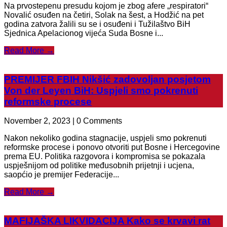
Na prvostepenu presudu kojom je zbog afere „respiratori“
Novalić osuđen na četiri, Solak na šest, a Hodžić na pet
godina zatvora žalili su se i osuđeni i Tužilaštvo BiH
Sjednica Apelacionog vijeća Suda Bosne i...
Read More →
PREMIJER FBIH Nikšić zadovoljan posjetom
Von der Leyen BiH: Uspjeli smo pokrenuti
reformske procese
November 2, 2023 | 0 Comments
Nakon nekoliko godina stagnacije, uspjeli smo pokrenuti
reformske procese i ponovo otvoriti put Bosne i Hercegovine
prema EU. Politika razgovora i kompromisa se pokazala
uspješnijom od politike međusobnih prijetnji i ucjena,
saopćio je premijer Federacije...
Read More →
MAFIJAŠKA LIKVIDACIJA Kako se krvavi rat