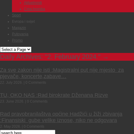
Aktuelnosti
Crna hronika
Sport
Evropa i svijet
Magazin
Putovanja
Promo
Daily Archives:
"2. February 2024."
→
Za sve zakon nije isti :Magistralni put nije mjesto za
pjevače, koncerte,zabave…
22. July 2026. | 0 Comments
TU, OKO NAS :Rad birokrate Dženana Rizve
23. June 2026. | 0 Comments
Rad pravobranilaštva općine Hadžići u žiži zbivanja
:Finansiski gube velike iznose, niko ne odgovara
2. May 2026. | 0 Comments