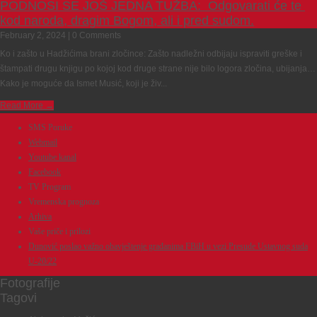
PODNOSI SE JOŠ JEDNA TUŽBA: Odgovarati će te
kod naroda, dragim Bogom, ali i pred sudom.
February 2, 2024 | 0 Comments
Ko i zašto u Hadžićima brani zločince: Zašto nadležni odbijaju ispraviti greške i
štampati drugu knjigu po kojoj kod druge strane nije bilo logora zločina, ubijanja…
Kako je moguće da Ismet Musić, koji je živ...
Read More →
SMS Poruke
Webmail
Youtube kanal
Facebook
TV Program
Vremenska prognoza
Arhiva
Vaše priče i prilozi
Dunović poslao važno obavještenje građanima FBiH u vezi Presude Ustavnog suda
U-20/22
Fotografije
Tagovi