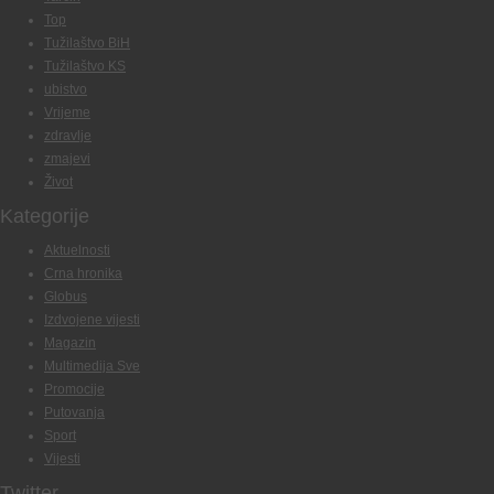
Top
Tužilaštvo BiH
Tužilaštvo KS
ubistvo
Vrijeme
zdravlje
zmajevi
Život
Kategorije
Aktuelnosti
Crna hronika
Globus
Izdvojene vijesti
Magazin
Multimedija Sve
Promocije
Putovanja
Sport
Vijesti
Twitter