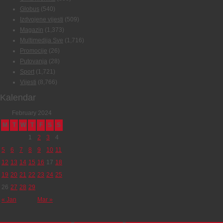
Globus
(540)
Izdvojene vijesti
(509)
Magazin
(1,373)
Multimedija Sve
(1,716)
Promocije
(26)
Putovanja
(28)
Sport
(1,721)
Vijesti
(8,766)
Kalendar
February 2024
M
T
W
T
F
S
S
1
2
3
4
5
6
7
8
9
10
11
12
13
14
15
16
17
18
19
20
21
22
23
24
25
26
27
28
29
« Jan
Mar »