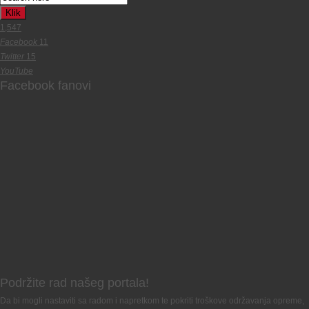
Klik
1,547
Facebook
11
Twitter
15
YouTube
Facebook fanovi
Podržite rad našeg portala!
Da bi mogli nastaviti sa radom i napretkom te pokriti troškove održavanja opreme,