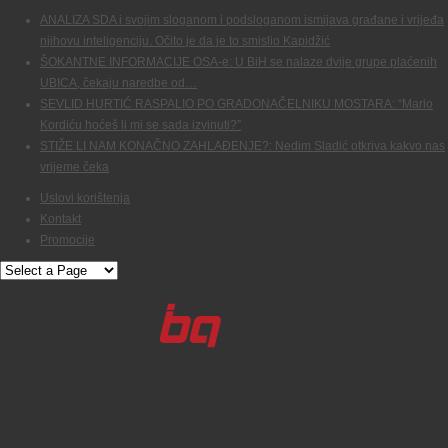
ANALIZA SDA i svojim sloganom i podsloganom ismijava građane i vrijeđa
njihovu inteligenciju. Očito je da je to smislio Kapidžić
ŠOKANTNE INFORMACIJE OSA-e: U BiH se nalaze dvije grupe plaćenih
UBICA, čekaju naredbe od…
SEVLID HURTIĆ RASPALIO PO GRADONAČELNIKU MOSTARA: “Mario
Kordiću hoćeš li mi se sada izvinuti?”
STIŽE LI NAM KONAČNO ZAHLAĐENJE?: Nedim Sladić otkriva kakvo nas
vrijeme čeka
Uslovi korištenja
Kontakt
Promocije