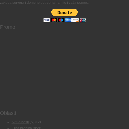
zakupa servera i domene potrebna nam je i vaša pomoć.
Promo
Oblasti
Aktuelnosti
(5,312)
Crna hronika
(859)