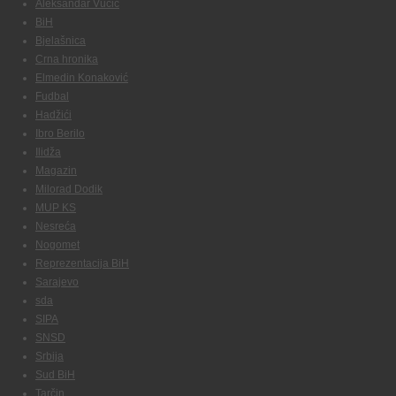
Aleksandar Vučić
BiH
Bjelašnica
Crna hronika
Elmedin Konaković
Fudbal
Hadžići
Ibro Berilo
Ilidža
Magazin
Milorad Dodik
MUP KS
Nesreća
Nogomet
Reprezentacija BiH
Sarajevo
sda
SIPA
SNSD
Srbija
Sud BiH
Tarčin