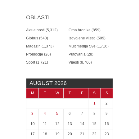
OBLASTI
Aktuelnosti
(5,312)
Crna hronika
(859)
Globus
(540)
Izdvojene vijesti
(509)
Magazin
(1,373)
Multimedija Sve
(1,716)
Promocije
(26)
Putovanja
(28)
Sport
(1,721)
Vijesti
(8,766)
AUGUST 2026
M
T
W
T
F
S
S
1
2
3
4
5
6
7
8
9
10
11
12
13
14
15
16
17
18
19
20
21
22
23