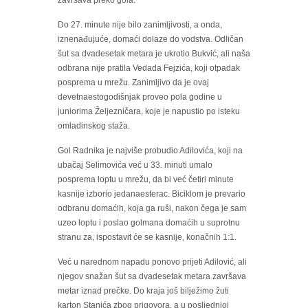
završava preko gola.
Do 27. minute nije bilo zanimljivosti, a onda,
iznenađujuće, domaći dolaze do vodstva. Odličan
šut sa dvadesetak metara je ukrotio Bukvić, ali naša
odbrana nije pratila Vedada Fejzića, koji otpadak
posprema u mrežu. Zanimljivo da je ovaj
devetnaestogodišnjak proveo pola godine u
juniorima Željezničara, koje je napustio po isteku
omladinskog staža.
Gol Radnika je najviše probudio Adilovića, koji na
ubačaj Selimovića već u 33. minuti umalo
posprema loptu u mrežu, da bi već četiri minute
kasnije izborio jedanaesterac. Biciklom je prevario
odbranu domaćih, koja ga ruši, nakon čega je sam
uzeo loptu i poslao golmana domaćih u suprotnu
stranu za, ispostavit će se kasnije, konačnih 1:1.
Već u narednom napadu ponovo prijeti Adilović, ali
njegov snažan šut sa dvadesetak metara završava
metar iznad prečke. Do kraja još bilježimo žuti
karton Stanića zbog prigovora, a u posljednjoj