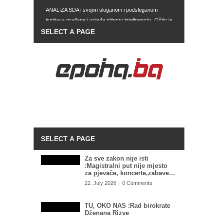
ANALIZA SDA i svojim sloganom i podsloganom
ismijava građane i vrijeđa njihovu inteligenciju. Očito je
da je to smislio Kapidžić
ŠOKANTNE INFORMACIJE OSA-e: U BiH se nalaze
dvije grupe plaćenih UBICA, čekaju naredbe od…
SEVLID HURTIĆ RASPALIO PO
GRADONAČELNIKU MOSTARA: “Mario Kordiću
hoćeš li mi se sada izvinuti?”
STIŽE LI NAM KONAČNO ZAHLAĐENJE?: Nedim
Sladić otkriva kakvo nas vrijeme čeka
Za sve zakon nije isti
:Magistralni put nije mjesto
za pjevače, koncerte,zabave…
22. July 2026. | 0 Comments
TU, OKO NAS :Rad birokrate
Dženana Rizve