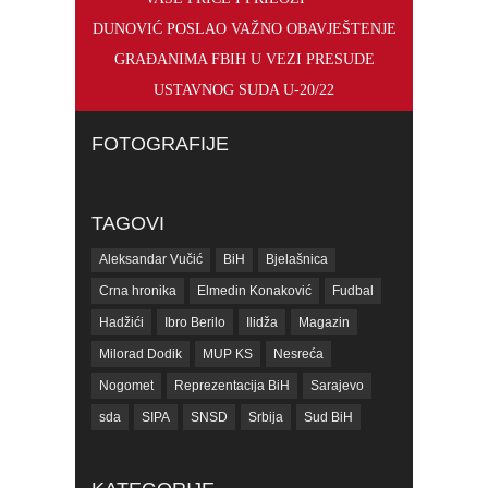
DUNOVIĆ POSLAO VAŽNO OBAVJEŠTENJE
GRAĐANIMA FBIH U VEZI PRESUDE
USTAVNOG SUDA U-20/22
FOTOGRAFIJE
TAGOVI
Aleksandar Vučić
BiH
Bjelašnica
Crna hronika
Elmedin Konaković
Fudbal
Hadžići
Ibro Berilo
Ilidža
Magazin
Milorad Dodik
MUP KS
Nesreća
Nogomet
Reprezentacija BiH
Sarajevo
sda
SIPA
SNSD
Srbija
Sud BiH
Tarčin
Top
Tužilaštvo BiH
Tužilaštvo KS
ubistvo
Vrijeme
zdravlje