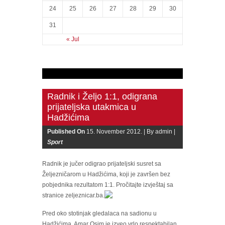
24
25
26
27
28
29
30
31
« Jul
Radnik i Željo 1:1, odigrana
prijateljska utakmica u
Hadžićima
Published On
15. November 2012. |
By admin |
Sport
Radnik je jučer odigrao prijateljski susret sa
Željezničarom u Hadžićima, koji je završen bez
pobjednika rezultatom 1:1. Pročitajte izvještaj sa
stranice zeljeznicar.ba.
Pred oko stotinjak gledalaca na sadionu u
Hadžićima, Amar Osim je izveo vrlo respektabilan