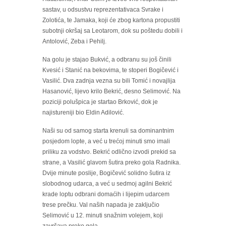
sastav, u odsustvu reprezentativaca Svrake i
Zolotića, te Jamaka, koji će zbog kartona propustiti
subotnji okršaj sa Leotarom, dok su poštedu dobili i
Antolović, Zeba i Pehilj.
Na golu je stajao Bukvić, a odbranu su još činili
Kvesić i Stanić na bekovima, te stoperi Bogičević i
Vasilić. Dva zadnja vezna su bili Tomić i novajlija
Hasanović, lijevo krilo Bekrić, desno Selimović. Na
poziciji polušpica je startao Brković, dok je
najistureniji bio Eldin Adilović.
Naši su od samog starta krenuli sa dominantnim
posjedom lopte, a već u trećoj minuti smo imali
priliku za vodstvo. Bekrić odlično izvodi prekid sa
strane, a Vasilić glavom šutira preko gola Radnika.
Dvije minute poslije, Bogičević solidno šutira iz
slobodnog udarca, a već u sedmoj agilni Bekrić
krade loptu odbrani domaćih i lijepim udarcem
trese prečku. Val naših napada je zaključio
Selimović u 12. minuti snažnim volejem, koji