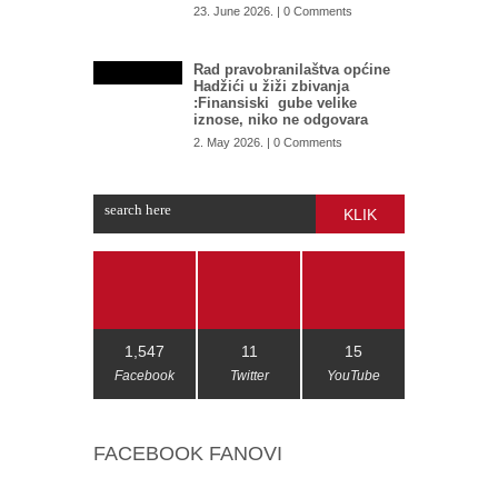
23. June 2026. | 0 Comments
Rad pravobranilaštva općine
Hadžići u žiži zbivanja
:Finansiski gube velike
iznose, niko ne odgovara
2. May 2026. | 0 Comments
KLIK
1,547
11
15
Facebook
Twitter
YouTube
FACEBOOK FANOVI