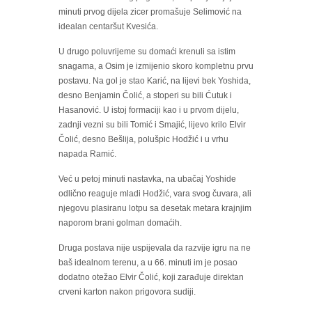
minuti prvog dijela zicer promašuje Selimović na
idealan centaršut Kvesića.
U drugo poluvrijeme su domaći krenuli sa istim
snagama, a Osim je izmijenio skoro kompletnu prvu
postavu. Na gol je stao Karić, na lijevi bek Yoshida,
desno Benjamin Čolić, a stoperi su bili Ćutuk i
Hasanović. U istoj formaciji kao i u prvom dijelu,
zadnji vezni su bili Tomić i Smajić, lijevo krilo Elvir
Čolić, desno Bešlija, polušpic Hodžić i u vrhu
napada Ramić.
Već u petoj minuti nastavka, na ubačaj Yoshide
odlično reaguje mladi Hodžić, vara svog čuvara, ali
njegovu plasiranu lotpu sa desetak metara krajnjim
naporom brani golman domaćih.
Druga postava nije uspijevala da razvije igru na ne
baš idealnom terenu, a u 66. minuti im je posao
dodatno otežao Elvir Čolić, koji zarađuje direktan
crveni karton nakon prigovora sudiji.