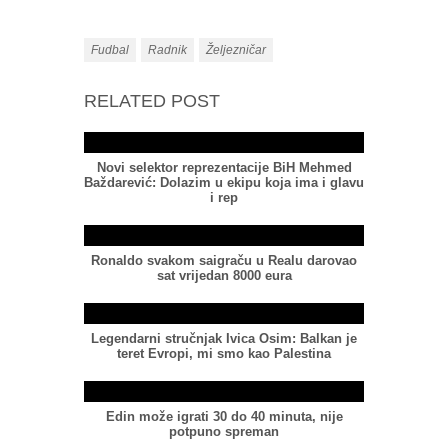
Fudbal
Radnik
Željezničar
RELATED POST
Novi selektor reprezentacije BiH Mehmed
Baždarević: Dolazim u ekipu koja ima i glavu
i rep
Ronaldo svakom saigraču u Realu darovao
sat vrijedan 8000 eura
Legendarni stručnjak Ivica Osim: Balkan je
teret Evropi, mi smo kao Palestina
Edin može igrati 30 do 40 minuta, nije
potpuno spreman