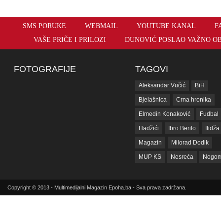
SMS PORUKE
WEBMAIL
YOUTUBE KANAL
F
VAŠE PRIČE I PRILOZI
DUNOVIĆ POSLAO VAŽNO OBA
FOTOGRAFIJE
TAGOVI
Aleksandar Vučić
BiH
Bjelašnica
Crna hronika
Elmedin Konaković
Fudbal
Hadžići
Ibro Berilo
Ilidža
Magazin
Milorad Dodik
MUP KS
Nesreća
Nogom
Reprezentacija BiH
Saraje
sda
SIPA
SNSD
Srbij
Copyright © 2013 - Multimedijalni Magazin Epoha.ba - Sva prava zadržana.
Sud BiH
Tarčin
Top
Tužilaštvo BiH
Tužilaštvo K