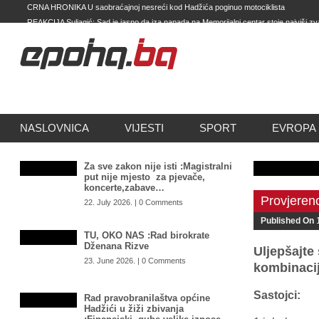
CRNA HRONIKA U saobraćajnoj nesreći kod Hadžića poginuo motociklista
REAKCIJA Suljagić: Sad je jasno da iza napada na Memorijalni centar stoje najviši zv
SNSD-a
LOŠ TRGOVAC Izetbegović sinoć potvrdio – Efendić je brutalno odbio njegovu ponu
Otkrio je i nevjerovatnu ponudu koju mu je bio dao
PRIJETI NAM VELIKA OPASNOST: Ukrajinski general otkriva kako Putin preko Dodi
sprema otvaranje ruskog “drugog fronta” u BiH
NASLOVNICA
VIJESTI
SPORT
EVROPA 
Za sve zakon nije isti :Magistralni
put nije mjesto za pjevače,
koncerte,zabave…
Provjeren
22. July 2026. | 0 Comments
Published On
TU, OKO NAS :Rad birokrate
Dženana Rizve
Uljepšajte
23. June 2026. | 0 Comments
kombinacij
Sastojci:
Rad pravobranilaštva općine
Hadžići u žiži zbivanja