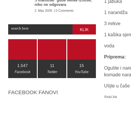
:Finansiski gube velike iznose,
1 jabuka
niko ne odgovara
2. May 2026. | 0 Comments
1 narandža
3 mrkve
KLIK
1 kašika sje
voda
Priprema:
1,547
11
15
Ogulite i nar
Facebook
Twitter
YouTube
komade nara
Ulijte u čaše
FACEBOOK FANOVI
Avaz.ba