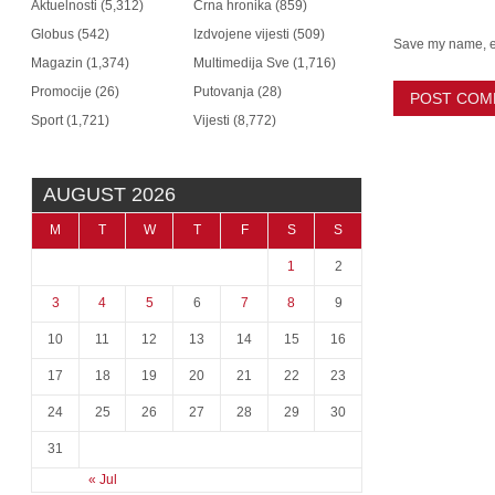
Aktuelnosti
(5,312)
Crna hronika
(859)
Globus
(542)
Izdvojene vijesti
(509)
Save my name, em
Magazin
(1,374)
Multimedija Sve
(1,716)
Promocije
(26)
Putovanja
(28)
Sport
(1,721)
Vijesti
(8,772)
AUGUST 2026
M
T
W
T
F
S
S
1
2
3
4
5
6
7
8
9
10
11
12
13
14
15
16
17
18
19
20
21
22
23
24
25
26
27
28
29
30
31
« Jul