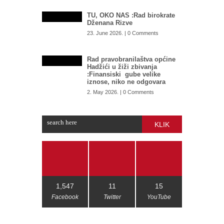
TU, OKO NAS :Rad birokrate
Dženana Rizve
23. June 2026. | 0 Comments
Rad pravobranilaštva općine
Hadžići u žiži zbivanja
:Finansiski gube velike
iznose, niko ne odgovara
2. May 2026. | 0 Comments
KLIK
1,547
11
15
Facebook
Twitter
YouTube