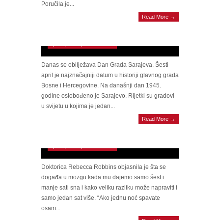
Poručila je...
Šesti april je najvažniji datum u historiji
Read More →
Sarajeva: Na ovaj datum grad je doživio dva
rata i jedno oslobođenje
April 6, 2023 | 0 Comments
Danas se obilježava Dan Grada Sarajeva. Šesti
april je najznačajniji datum u historiji glavnog grada
Bosne i Hercegovine. Na današnji dan 1945.
godine oslobođeno je Sarajevo. Rijetki su gradovi
u svijetu u kojima je jedan...
Read More →
Spavate manje od šest sati? Evo šta to radi
vašem mozgu
April 6, 2023 | 0 Comments
Doktorica Rebecca Robbins objasnila je šta se
događa u mozgu kada mu dajemo samo šest i
manje sati sna i kako veliku razliku može napraviti i
samo jedan sat više. “Ako jednu noć spavate
osam...