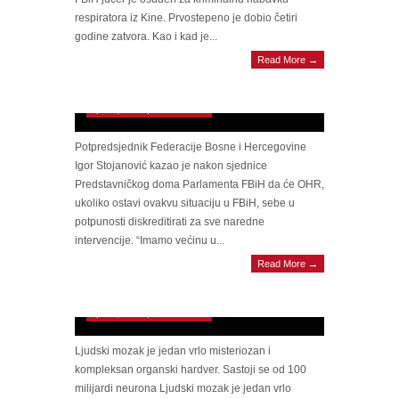
respiratora iz Kine. Prvostepeno je dobio četiri
godine zatvora. Kao i kad je...
Read More →
Stojanović: Ako OHR ostavi ovo ovako, sami
sebe će diskreditirati
April 6, 2023 | 0 Comments
Potpredsjednik Federacije Bosne i Hercegovine
Igor Stojanović kazao je nakon sjednice
Predstavničkog doma Parlamenta FBiH da će OHR,
ukoliko ostavi ovakvu situaciju u FBiH, sebe u
potpunosti diskreditirati za sve naredne
intervencije. “Imamo većinu u...
SAVJETI STRUČNJAKA Mozak je moguće
Read More →
podmladiti: Stvari koje će vam pomoći u
tome
April 6, 2023 | 0 Comments
Ljudski mozak je jedan vrlo misteriozan i
kompleksan organski hardver. Sastoji se od 100
milijardi neurona Ljudski mozak je jedan vrlo