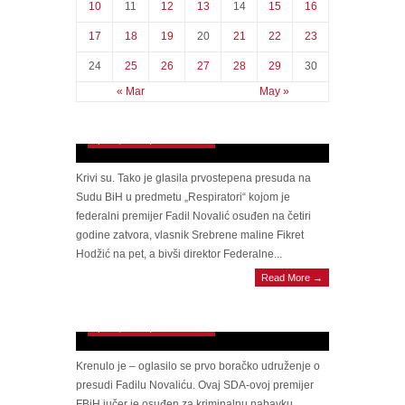
10
11
12
13
14
15
16
17
18
19
20
21
22
23
24
25
26
27
28
29
30
Presuda Novaliću otvara pitanje korištenja
« Mar
May »
respiratora na KCUS-u. Hoće li neko
odgovarati?
April 6, 2023 | 0 Comments
Krivi su. Tako je glasila prvostepena presuda na
Sudu BiH u predmetu „Respiratori“ kojom je
federalni premijer Fadil Novalić osuđen na četiri
godine zatvora, vlasnik Srebrene maline Fikret
Hodžić na pet, a bivši direktor Federalne...
Read More →
Krenulo je – oglasilo se prvo boračko
udruženje o presudi Novaliću. Brane ga.
April 6, 2023 | 0 Comments
Krenulo je – oglasilo se prvo boračko udruženje o
presudi Fadilu Novaliću. Ovaj SDA-ovoj premijer
FBiH jučer je osuđen za kriminalnu nabavku