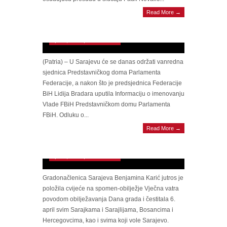
A, SAD SPEKTAKL Danas sjednica
Read More →
Parlamenta FBiH, više prijedloga na stolu,
kako do nove Vlade FBiH?
April 6, 2023 | 0 Comments
(Patria) – U Sarajevu će se danas održati vanredna
sjednica Predstavničkog doma Parlamenta
Federacije, a nakon što je predsjednica Federacije
BiH Lidija Bradara uputila Informaciju o imenovanju
Vlade FBiH Predstavničkom domu Parlamenta
FBiH. Odluku o...
Read More →
Karić: Ovaj 6. april posvećujemo mladima.
Neka ostanu u svom gradu i bore se
April 6, 2023 | 0 Comments
Gradonačlenica Sarajeva Benjamina Karić jutros je
položila cvijeće na spomen-obilježje Vječna vatra
povodom obilježavanja Dana grada i čestitala 6.
april svim Sarajkama i Sarajlijama, Bosancima i
Hercegovcima, kao i svima koji vole Sarajevo.