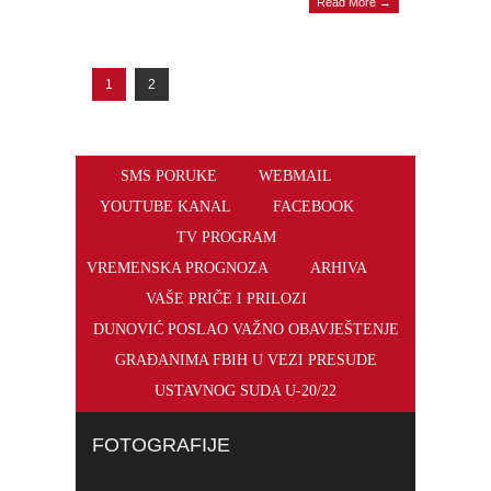
Read More →
1
2
SMS PORUKE
WEBMAIL
YOUTUBE KANAL
FACEBOOK
TV PROGRAM
VREMENSKA PROGNOZA
ARHIVA
VAŠE PRIČE I PRILOZI
DUNOVIĆ POSLAO VAŽNO OBAVJEŠTENJE
GRAĐANIMA FBIH U VEZI PRESUDE
USTAVNOG SUDA U-20/22
FOTOGRAFIJE