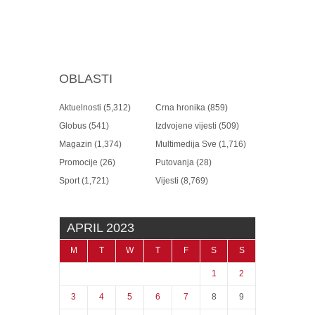
OBLASTI
Aktuelnosti
(5,312)
Crna hronika
(859)
Globus
(541)
Izdvojene vijesti
(509)
Magazin
(1,374)
Multimedija Sve
(1,716)
Promocije
(26)
Putovanja
(28)
Sport
(1,721)
Vijesti
(8,769)
APRIL 2023
M
T
W
T
F
S
S
1
2
3
4
5
6
7
8
9