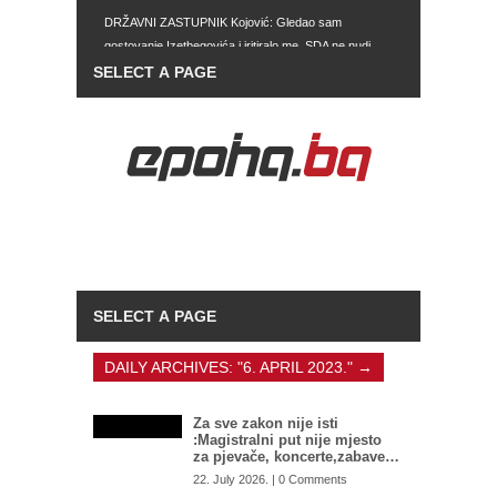
DRŽAVNI ZASTUPNIK Kojović: Gledao sam
gostovanje Izetbegovića i iritiralo me, SDA ne nudi
drugačiji model djelovanja
IMAJU SVE MOGUĆNOSTI Zašto Tužilaštvo BiH ne
preuzme predmet mafijaških obračuna u Istočnom
Sarajevu: SIPA postala kao ikebana, služi za
hapšenje migranata, umjesto velikih mafijaša
TOTALNI DEBAKL SAUDIJSKE ARABIJE: Ovako
nešto im se nije desilo od 1985. godine
KARDIOLOG UPOZORIO NA OPASNOST
TOPLOTNIH TALASA: Ovaj bol nikako ne smijete
ignorisati
DAILY ARCHIVES:
"6. APRIL 2023."
→
Za sve zakon nije isti
:Magistralni put nije mjesto
za pjevače, koncerte,zabave…
22. July 2026. | 0 Comments