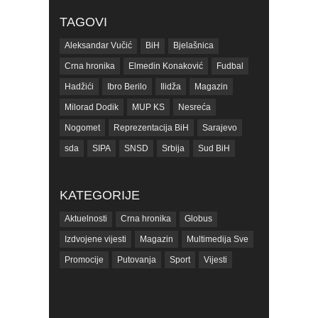
TAGOVI
Aleksandar Vučić
BiH
Bjelašnica
Crna hronika
Elmedin Konaković
Fudbal
Hadžići
Ibro Berilo
Ilidža
Magazin
Milorad Dodik
MUP KS
Nesreća
Nogomet
Reprezentacija BiH
Sarajevo
sda
SIPA
SNSD
Srbija
Sud BiH
Tarčin
Top
Tužilaštvo BiH
Tužilaštvo KS
ubistvo
Vrijeme
zdravlje
KATEGORIJE
zmajevi
Život
Aktuelnosti
Crna hronika
Globus
Izdvojene vijesti
Magazin
Multimedija Sve
Promocije
Putovanja
Sport
Vijesti