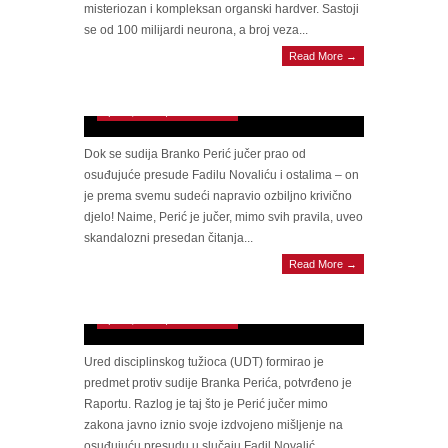
misteriozan i kompleksan organski hardver. Sastoji
se od 100 milijardi neurona, a broj veza...
Read More →
Branko Perić je jučer napravio krivično djelo?
Adamović: Ovo je težak eksces
April 6, 2023 | 0 Comments
Dok se sudija Branko Perić jučer prao od
osuđujuće presude Fadilu Novaliću i ostalima – on
je prema svemu sudeći napravio ozbiljno krivično
djelo! Naime, Perić je jučer, mimo svih pravila, uveo
skandalozni presedan čitanja...
UDT formirao predmet protiv Perića zbog
Read More →
skandala s presudom Novaliću, traži se ‘hitno’
rješavanje prije nego što ode u penziju
April 6, 2023 | 0 Comments
Ured disciplinskog tužioca (UDT) formirao je
predmet protiv sudije Branka Perića, potvrđeno je
Raportu. Razlog je taj što je Perić jučer mimo
zakona javno iznio svoje izdvojeno mišljenje na
osuđujuću presudu u slučaju Fadil Novalić...