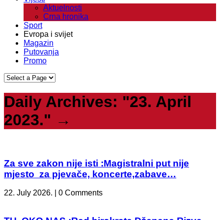
Aktuelnosti
Crna hronika
Sport
Evropa i svijet
Magazin
Putovanja
Promo
Daily Archives:
"23. April
2023."
→
Za sve zakon nije isti :Magistralni put nije
mjesto za pjevače, koncerte,zabave…
22. July 2026. | 0 Comments