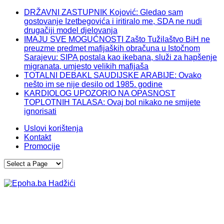
DRŽAVNI ZASTUPNIK Kojović: Gledao sam
gostovanje Izetbegovića i iritiralo me, SDA ne nudi
drugačiji model djelovanja
IMAJU SVE MOGUĆNOSTI Zašto Tužilaštvo BiH ne
preuzme predmet mafijaških obračuna u Istočnom
Sarajevu: SIPA postala kao ikebana, služi za hapšenje
migranata, umjesto velikih mafijaša
TOTALNI DEBAKL SAUDIJSKE ARABIJE: Ovako
nešto im se nije desilo od 1985. godine
KARDIOLOG UPOZORIO NA OPASNOST
TOPLOTNIH TALASA: Ovaj bol nikako ne smijete
ignorisati
Uslovi korištenja
Kontakt
Promocije