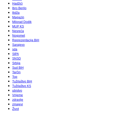
Hadžići
Ibro Berilo
Ilidža
Magazin
Milorad Dodik
MUP KS
Nesreća
Nogomet
Reprezentacija BiH
Sarajevo
sda
SIPA
SNSD
Srbija
Sud BiH
Tarčin
Top
Tužilaštvo BiH
Tužilaštvo KS
ubistvo
Vrijeme
zdravlje
zmajevi
Život