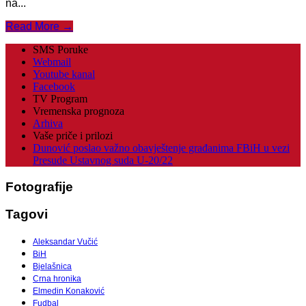
na...
Read More →
SMS Poruke
Webmail
Youtube kanal
Facebook
TV Program
Vremenska prognoza
Arhiva
Vaše priče i prilozi
Dunović poslao važno obavještenje građanima FBiH u vezi
Presude Ustavnog suda U-20/22
Fotografije
Tagovi
Aleksandar Vučić
BiH
Bjelašnica
Crna hronika
Elmedin Konaković
Fudbal