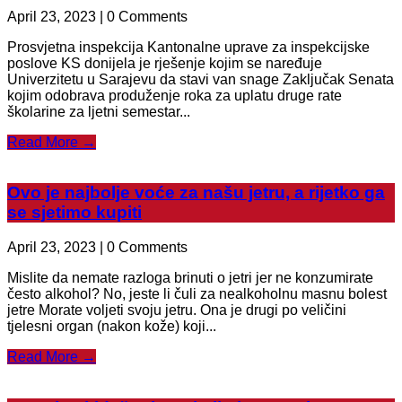
April 23, 2023 | 0 Comments
Prosvjetna inspekcija Kantonalne uprave za inspekcijske
poslove KS donijela je rješenje kojim se naređuje
Univerzitetu u Sarajevu da stavi van snage Zaključak Senata
kojim odobrava produženje roka za uplatu druge rate
školarine za ljetni semestar...
Read More →
Ovo je najbolje voće za našu jetru, a rijetko ga
se sjetimo kupiti
April 23, 2023 | 0 Comments
Mislite da nemate razloga brinuti o jetri jer ne konzumirate
često alkohol? No, jeste li čuli za nealkoholnu masnu bolest
jetre Morate voljeti svoju jetru. Ona je drugi po veličini
tjelesni organ (nakon kože) koji...
Read More →