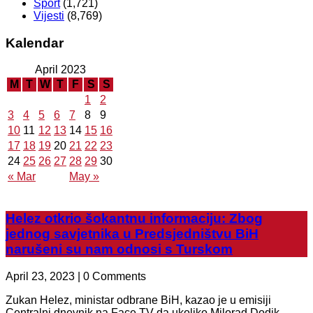
Sport
(1,721)
Vijesti
(8,769)
Kalendar
April 2023
M
T
W
T
F
S
S
1
2
3
4
5
6
7
8
9
10
11
12
13
14
15
16
17
18
19
20
21
22
23
24
25
26
27
28
29
30
« Mar
May »
Helez otkrio šokantnu informaciju: Zbog
jednog savjetnika u Predsjedništvu BiH
narušeni su nam odnosi s Turskom
April 23, 2023 | 0 Comments
Zukan Helez, ministar odbrane BiH, kazao je u emisiji
Centralni dnevnik na Face TV da ukoliko Milorad Dodik