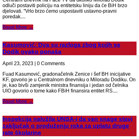
odluči postaviti policiju na entitetsku liniju da će BiH brzo
djelovati. “Vrlo brzo ćemo uspostaviti ustavno-pravni
poredak....
Read More →
Kasumović: Dva su razloga zbog kojih se
Dodik ovako ponaša
April 23, 2023 | 0 Comments
Fuad Kasumović, gradonačelnik Zenice i šef BH inicijative
KF, govorio je u Centralnom dnevniku o Miloradu Dodiku. On
je, kao bivši zamjenik ministra finansija i jedan od čelnika
UIO govorio o tome kako FBiH finansira entitet RS....
Read More →
Inspekcija naložila UNSA-i da van snage stavi
zaključak o produženju roka za uplatu druge
rate školarine