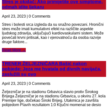
Stres je okidač: Ako primijetite ove simptome,
odmah idite ljekaru
April 23, 2023 | 0 Comments
Stres i bolesti srca izgleda da su snažno povezani. Hronični
stres može imati kumulativni efekt na različite aspekte
ljudskog zdravlja, uključujući kardiovaskularni sistem. Može
povećati krvni pritisak, kao i vjerovatnoću da osoba razvije
druge faktore...
Read More →
TRENER ŽELJEZNIČARA Bašić nakon
pobjede: Jeza me hvatala od divnih navijača,
zaslužili su ovo
April 23, 2023 | 0 Comments
Željezničar je na stadionu Grbavica slavio protiv Širokog
Brijega Željezničar je na stadionu Grbavica, u okviru 27. kola
Premijer lige, dočekao Široki Brijeg. Utakmica je završila
pobjedom Plavih rezultatom 1:0 Ključni momenat se desio