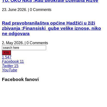
TU, OKO NAS :Rad birokrate Dženana Rizve
23. June 2026. | 0 Comments
Rad pravobranilaštva općine Hadžići u žiži
zbivanja :Finansiski gube velike iznose, niko
ne odgovara
2. May 2026. | 0 Comments
Klik
1,547
Facebook
11
Twitter
15
YouTube
Facebook fanovi