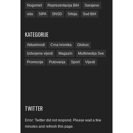
FOTOGRAFIJE
TAGOVI
Aleksandar Vučić
BiH
Bjelašnica
Crna hronika
Elmedin Konaković
Fudbal
Hadžići
Ibro Berilo
Ilidža
Magazin
Milorad Dodik
MUP KS
Nesreća
Nogomet
Reprezentacija BiH
Sarajevo
sda
SIPA
SNSD
Srbija
Sud BiH
Tarčin
Top
Tužilaštvo BiH
Tužilaštvo KS
ubistvo
Vrijeme
zdravlje
KATEGORIJE
zmajevi
Život
Aktuelnosti
Crna hronika
Globus
Izdvojene vijesti
Magazin
Multimedija Sve
Promocije
Putovanja
Sport
Vijesti