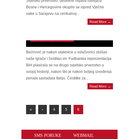
popularno zovu. Selektor reprezentacije Bosne i
Hercegovine u fudbalu Sergej Barbarez stigao je u
svoj rodni Mostar u kojem su...
OBRATILI SE DŽEKO I BARBAREZ:
Read More →
Zmajevi izazvali apsolutni delirij, desetine
hiljada ljudi pred Vječnom vatrom u Sarajevu
April 1, 2026 | 0 Comments
Nogometaši BiH nastupili su u specijalnim
majicama s natpisom “Dolazimo” i logom Svjetskog
prvenstva. Nakon historijskog plasmana na
Svjetsko prvenstvo, desetine hiljada navijača
Bosne i Hercegovine okupilo se ispred Vječne
vatre u Sarajevu na centralnoj...
DENIS BEĆIROVIĆ ČESTITAO
Read More →
ZMAJEVIMA: “Milioni srca kucaju kao
jedno”
April 1, 2026 | 0 Comments
Bećirović je nakon utakmice u svlačionici obišao
naše igrače i čestitao im. Fudbalska reprezentacija
BiH plasirala se na drugo svjetsko prvenstvo u