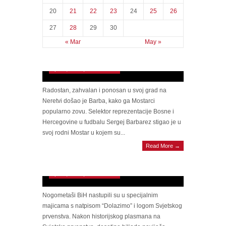
Sport
(1,721)
Vijesti
(8,769)
APRIL 2026
M
T
W
T
F
S
S
1
2
3
4
5
6
7
8
9
10
11
12
13
14
15
16
17
18
19
20
21
22
23
24
25
26
27
28
29
30
LUDNICA U GRADU NA NERETVI:
« Mar
May »
Mostar slavi Sergeja Barbareza nakon
historijskog uspjeha
April 2, 2026 | 0 Comments
Radostan, zahvalan i ponosan u svoj grad na
Neretvi došao je Barba, kako ga Mostarci