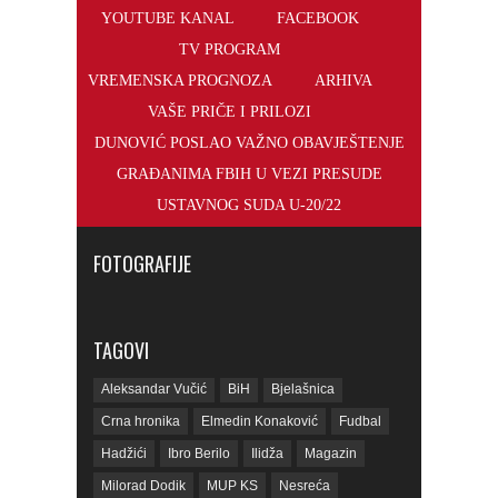
svojoj historiji, nakon što je nakon boljeg izvođenja
penala savladala Italiju. Čestitke za...
Read More →
«
‹
4
5
6
SMS PORUKE
WEBMAIL
YOUTUBE KANAL
FACEBOOK
TV PROGRAM
VREMENSKA PROGNOZA
ARHIVA
VAŠE PRIČE I PRILOZI
DUNOVIĆ POSLAO VAŽNO OBAVJEŠTENJE
GRAĐANIMA FBIH U VEZI PRESUDE
USTAVNOG SUDA U-20/22