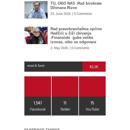
TU, OKO NAS :Rad birokrate
Dženana Rizve
23. June 2026. | 0 Comments
Rad pravobranilaštva općine
Hadžići u žiži zbivanja
:Finansiski gube velike
iznose, niko ne odgovara
2. May 2026. | 0 Comments
KLIK
1,547
11
15
Facebook
Twitter
YouTube