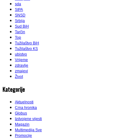
sda
SIPA
SNSD
Srbija
Sud BiH
Tarčin
Top
Tužilaštvo BiH
Tužilaštvo KS
ubistvo
Vrijeme
zdravlje
zmajevi
Život
Kategorije
Aktuelnosti
Crna hronika
Globus
Izdvojene vijesti
Magazin
Multimedija Sve
Promocije