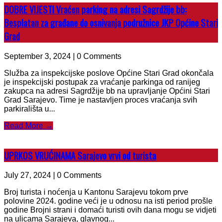
DOBRE VIJESTI Vraćen parking na adresi Sagrdžije bb:
Besplatan za građane do osnivanja podružnice JKP Općine Stari
Grad
September 3, 2024 | 0 Comments
Služba za inspekcijske poslove Općine Stari Grad okončala
je inspekcijski postupak za vraćanje parkinga od ranijeg
zakupca na adresi Sagrdžije bb na upravljanje Općini Stari
Grad Sarajevo. Time je nastavljen proces vraćanja svih
parkirališta u...
Read More →
UPRKOS VRUĆINAMA Sarajevo vrvi od turista
July 27, 2024 | 0 Comments
Broj turista i noćenja u Kantonu Sarajevu tokom prve
polovine 2024. godine veći je u odnosu na isti period prošle
godine Brojni strani i domaći turisti ovih dana mogu se vidjeti
na ulicama Sarajeva, glavnog...