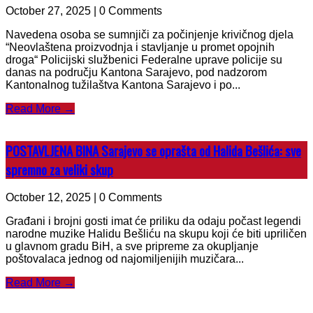
October 27, 2025 | 0 Comments
Navedena osoba se sumnjiči za počinjenje krivičnog djela
“Neovlaštena proizvodnja i stavljanje u promet opojnih
droga“ Policijski službenici Federalne uprave policije su
danas na području Kantona Sarajevo, pod nadzorom
Kantonalnog tužilaštva Kantona Sarajevo i po...
Read More →
POSTAVLJENA BINA Sarajevo se oprašta od Halida Bešlića: sve
spremno za veliki skup
October 12, 2025 | 0 Comments
Građani i brojni gosti imat će priliku da odaju počast legendi
narodne muzike Halidu Bešliću na skupu koji će biti upriličen
u glavnom gradu BiH, a sve pripreme za okupljanje
poštovalaca jednog od najomiljenijih muzičara...
Read More →