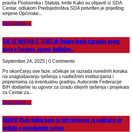
pravila Poslovnika i Statuta, tvrde Kako su objavili iz SDA
Centar, odlukom Predsjedništva SDA potvrđen je prijedlog
smjene Općinske...
Read More →
SVE SE MIJENJA IZ TEMELJA: Uskoro kreće izgradnja novog
ulaza u Sarajevo, ugovor dodijeljen…
September 24, 2025 | 0 Comments
Po okončanju ove faze, očekuje se razrada narednih koraka
na usaglašavanju rješenja s nadležnim institucijama i
pripremama za eventualnu gradnju. Autoceste Federacije
BiH dodijelile su ugovor za izradu idejnih rješenja i projekata
za Centar za...
Read More →
RADOVI Obala Kulina bana će biti zatvorena za saobraćaj do
nedjelje u popodnevnim satima