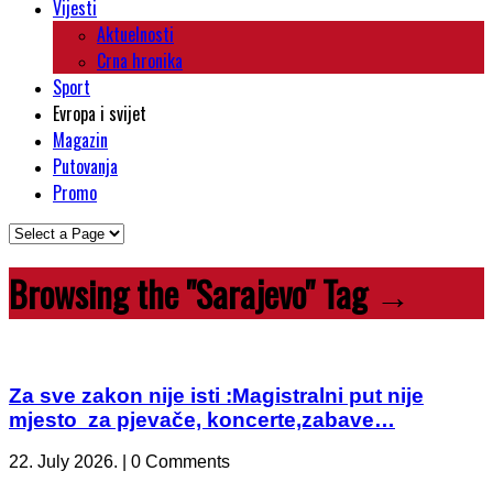
Vijesti
Aktuelnosti
Crna hronika
Sport
Evropa i svijet
Magazin
Putovanja
Promo
Browsing the "Sarajevo" Tag →
Za sve zakon nije isti :Magistralni put nije
mjesto za pjevače, koncerte,zabave…
22. July 2026. | 0 Comments