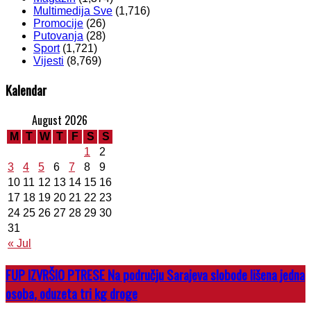
Multimedija Sve
(1,716)
Promocije
(26)
Putovanja
(28)
Sport
(1,721)
Vijesti
(8,769)
Kalendar
August 2026
M
T
W
T
F
S
S
1
2
3
4
5
6
7
8
9
10
11
12
13
14
15
16
17
18
19
20
21
22
23
24
25
26
27
28
29
30
31
« Jul
FUP IZVRŠIO PTRESE Na području Sarajeva slobode lišena jedna
osoba, oduzeta tri kg droge