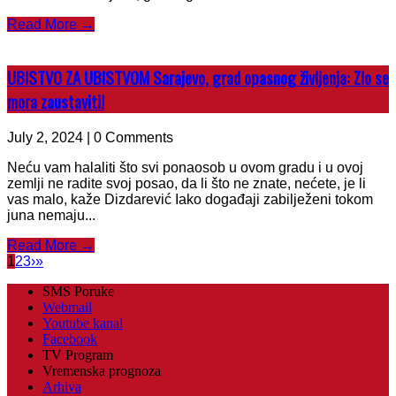
Read More →
UBISTVO ZA UBISTVOM Sarajevo, grad opasnog življenja: Zlo se
mora zaustaviti!
July 2, 2024 | 0 Comments
Neću vam halaliti što svi ponaosob u ovom gradu i u ovoj
zemlji ne radite svoj posao, da li što ne znate, nećete, je li
vas malo, kaže Dizdarević Iako događaji zabilježeni tokom
juna nemaju...
Read More →
1
2
3
›
»
SMS Poruke
Webmail
Youtube kanal
Facebook
TV Program
Vremenska prognoza
Arhiva