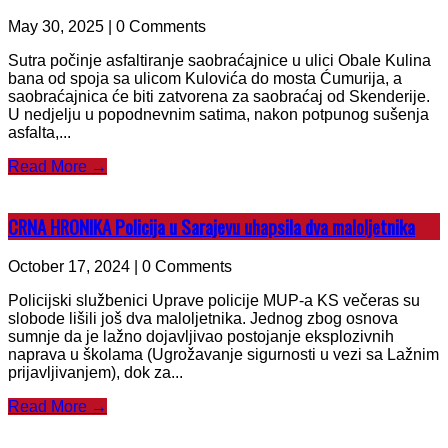
May 30, 2025 | 0 Comments
Sutra počinje asfaltiranje saobraćajnice u ulici Obale Kulina
bana od spoja sa ulicom Kulovića do mosta Ćumurija, a
saobraćajnica će biti zatvorena za saobraćaj od Skenderije.
U nedjelju u popodnevnim satima, nakon potpunog sušenja
asfalta,...
Read More →
CRNA HRONIKA Policija u Sarajevu uhapsila dva maloljetnika
October 17, 2024 | 0 Comments
Policijski službenici Uprave policije MUP-a KS večeras su
slobode lišili još dva maloljetnika. Jednog zbog osnova
sumnje da je lažno dojavljivao postojanje eksplozivnih
naprava u školama (Ugrožavanje sigurnosti u vezi sa Lažnim
prijavljivanjem), dok za...
Read More →