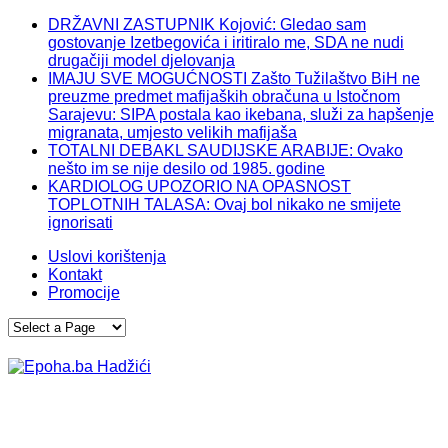
DRŽAVNI ZASTUPNIK Kojović: Gledao sam
gostovanje Izetbegovića i iritiralo me, SDA ne nudi
drugačiji model djelovanja
IMAJU SVE MOGUĆNOSTI Zašto Tužilaštvo BiH ne
preuzme predmet mafijaških obračuna u Istočnom
Sarajevu: SIPA postala kao ikebana, služi za hapšenje
migranata, umjesto velikih mafijaša
TOTALNI DEBAKL SAUDIJSKE ARABIJE: Ovako
nešto im se nije desilo od 1985. godine
KARDIOLOG UPOZORIO NA OPASNOST
TOPLOTNIH TALASA: Ovaj bol nikako ne smijete
ignorisati
Uslovi korištenja
Kontakt
Promocije