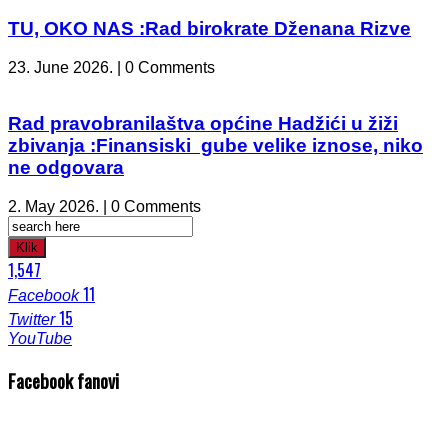
TU, OKO NAS :Rad birokrate Dženana Rizve
23. June 2026. | 0 Comments
Rad pravobranilaštva općine Hadžići u žiži
zbivanja :Finansiski gube velike iznose, niko
ne odgovara
2. May 2026. | 0 Comments
Klik
1,547
11
Facebook
15
Twitter
YouTube
Facebook fanovi