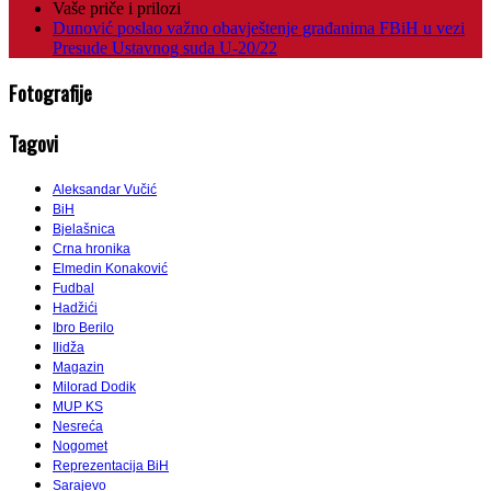
Vaše priče i prilozi
Dunović poslao važno obavještenje građanima FBiH u vezi
Presude Ustavnog suda U-20/22
Fotografije
Tagovi
Aleksandar Vučić
BiH
Bjelašnica
Crna hronika
Elmedin Konaković
Fudbal
Hadžići
Ibro Berilo
Ilidža
Magazin
Milorad Dodik
MUP KS
Nesreća
Nogomet
Reprezentacija BiH
Sarajevo