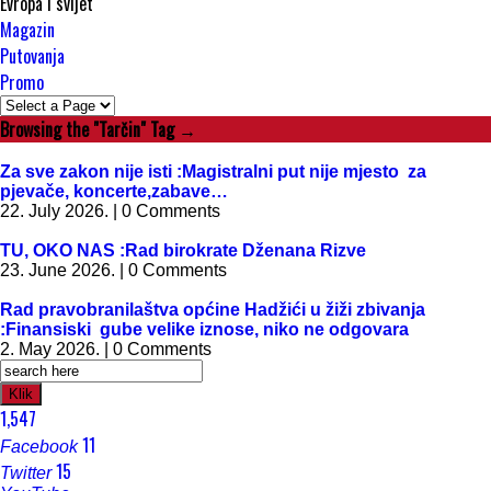
Evropa i svijet
Magazin
Putovanja
Promo
Browsing the "Tarčin" Tag →
Za sve zakon nije isti :Magistralni put nije mjesto za
pjevače, koncerte,zabave…
22. July 2026. | 0 Comments
TU, OKO NAS :Rad birokrate Dženana Rizve
23. June 2026. | 0 Comments
Rad pravobranilaštva općine Hadžići u žiži zbivanja
:Finansiski gube velike iznose, niko ne odgovara
2. May 2026. | 0 Comments
Klik
1,547
11
Facebook
15
Twitter