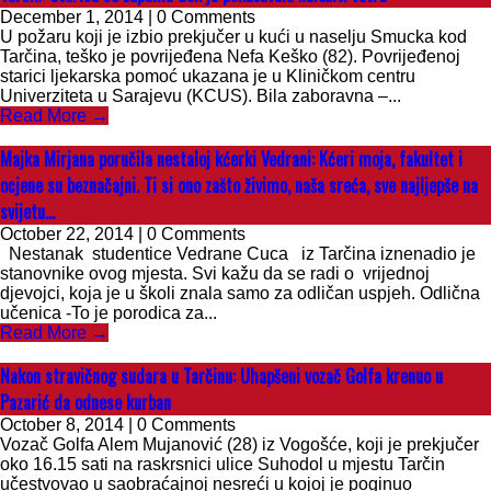
December 1, 2014 | 0 Comments
U požaru koji je izbio prekjučer u kući u naselju Smucka kod
Tarčina, teško je povrijeđena Nefa Keško (82). Povrijeđenoj
starici ljekarska pomoć ukazana je u Kliničkom centru
Univerziteta u Sarajevu (KCUS). Bila zaboravna –...
Read More →
Majka Mirjana poručila nestaloj kćerki Vedrani: Kćeri moja, fakultet i
ocjene su beznačajni. Ti si ono zašto živimo, naša sreća, sve najljepše na
svijetu…
October 22, 2014 | 0 Comments
Nestanak studentice Vedrane Cuca iz Tarčina iznenadio je
stanovnike ovog mjesta. Svi kažu da se radi o vrijednoj
djevojci, koja je u školi znala samo za odličan uspjeh. Odlična
učenica -To je porodica za...
Read More →
Nakon stravičnog sudara u Tarčinu: Uhapšeni vozač Golfa krenuo u
Pazarić da odnese kurban
October 8, 2014 | 0 Comments
Vozač Golfa Alem Mujanović (28) iz Vogošće, koji je prekjučer
oko 16.15 sati na raskrsnici ulice Suhodol u mjestu Tarčin
učestvovao u saobraćajnoj nesreći u kojoj je poginuo