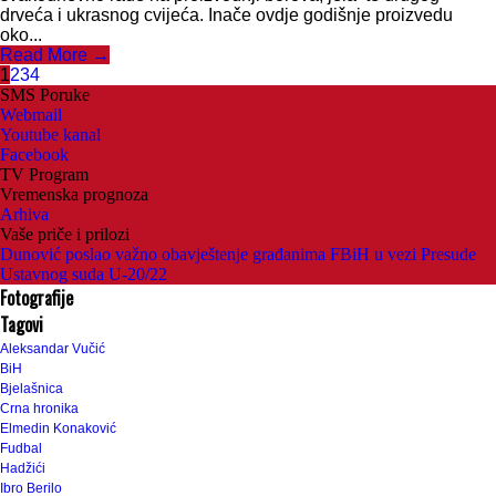
drveća i ukrasnog cvijeća. Inače ovdje godišnje proizvedu
oko...
Read More →
1
2
3
4
SMS Poruke
Webmail
Youtube kanal
Facebook
TV Program
Vremenska prognoza
Arhiva
Vaše priče i prilozi
Dunović poslao važno obavještenje građanima FBiH u vezi Presude
Ustavnog suda U-20/22
Fotografije
Tagovi
Aleksandar Vučić
BiH
Bjelašnica
Crna hronika
Elmedin Konaković
Fudbal
Hadžići
Ibro Berilo