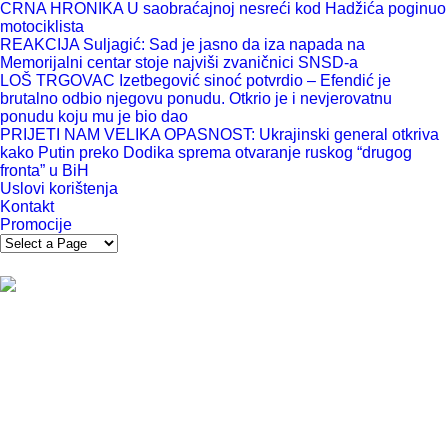
CRNA HRONIKA U saobraćajnoj nesreći kod Hadžića poginuo
motociklista
REAKCIJA Suljagić: Sad je jasno da iza napada na
Memorijalni centar stoje najviši zvaničnici SNSD-a
LOŠ TRGOVAC Izetbegović sinoć potvrdio – Efendić je
brutalno odbio njegovu ponudu. Otkrio je i nevjerovatnu
ponudu koju mu je bio dao
PRIJETI NAM VELIKA OPASNOST: Ukrajinski general otkriva
kako Putin preko Dodika sprema otvaranje ruskog “drugog
fronta” u BiH
Uslovi korištenja
Kontakt
Promocije