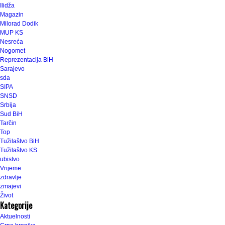
Ilidža
Magazin
Milorad Dodik
MUP KS
Nesreća
Nogomet
Reprezentacija BiH
Sarajevo
sda
SIPA
SNSD
Srbija
Sud BiH
Tarčin
Top
Tužilaštvo BiH
Tužilaštvo KS
ubistvo
Vrijeme
zdravlje
zmajevi
Život
Kategorije
Aktuelnosti