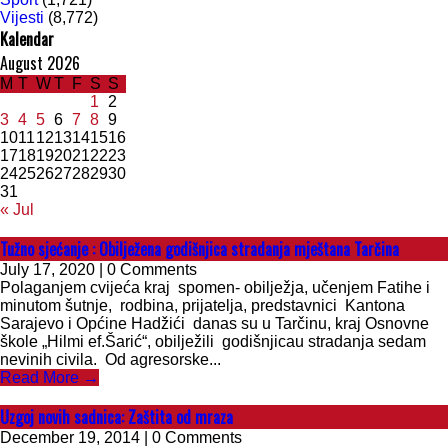
Vijesti
(8,772)
Kalendar
August 2026
M
T
W
T
F
S
S
1
2
3
4
5
6
7
8
9
10
11
12
13
14
15
16
17
18
19
20
21
22
23
24
25
26
27
28
29
30
31
« Jul
Tužno sjećanje : Obilježena godišnjica stradanja mještana Tarčina
July 17, 2020 | 0 Comments
Polaganjem cvijeća kraj spomen- obilježja, učenjem Fatihe i
minutom šutnje, rodbina, prijatelja, predstavnici Kantona
Sarajevo i Općine Hadžići danas su u Tarčinu, kraj Osnovne
škole „Hilmi ef.Šarić“, obilježili godišnjicau stradanja sedam
nevinih civila. Od agresorske...
Read More →
Uzgoj novih sadnica: Zaštita od mraza
December 19, 2014 | 0 Comments