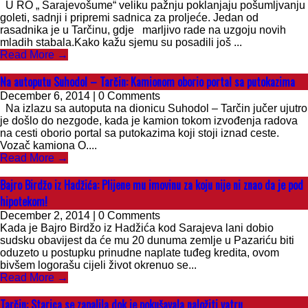
U RO „ Sarajevošume“ veliku pažnju poklanjaju pošumljvanju
goleti, sadnji i pripremi sadnica za proljeće. Jedan od
rasadnika je u Tarčinu, gdje marljivo rade na uzgoju novih
mladih stabala.Kako kažu sjemu su posadili još ...
Read More →
Na autoputu Suhodol – Tarčin: Kamionom oborio portal sa putokazima
December 6, 2014 | 0 Comments
Na izlazu sa autoputa na dionicu Suhodol – Tarčin jučer ujutro
je došlo do nezgode, kada je kamion tokom izvođenja radova
na cesti oborio portal sa putokazima koji stoji iznad ceste.
Vozač kamiona O....
Read More →
Bajro Birdžo iz Hadžića: Plijene mu imovinu za koju nije ni znao da je pod
hipotekom!
December 2, 2014 | 0 Comments
Kada je Bajro Birdžo iz Hadžića kod Sarajeva lani dobio
sudsku obavijest da će mu 20 dunuma zemlje u Pazariću biti
oduzeto u postupku prinudne naplate tuđeg kredita, ovom
bivšem logorašu cijeli život okrenuo se...
Read More →
Tarčin: Starica se zapalila dok je pokušavala naložiti vatru