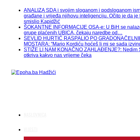
ANALIZA SDA i svojim sloganom i podsloganom ism
građane i vrijeđa njihovu inteligenciju. Očito je da je 
smislio Kapidžić
ŠOKANTNE INFORMACIJE OSA-e: U BiH se nalaze
grupe plaćenih UBICA, čekaju naredbe od…
SEVLID HURTIĆ RASPALIO PO GRADONAČELN
MOSTARA: “Mario Kordiću hoćeš li mi se sada izvinu
STIŽE LI NAM KONAČNO ZAHLAĐENJE?: Nedim S
otkriva kakvo nas vrijeme čeka
NASLOVNICA
VIJESTI