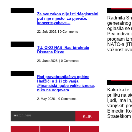
October 24, 
Za sve zakon nije isti :Magistralni
Radmila Sh
put nije mjesto za pjevače,
koncerte,zabave…
generalnog
oglasila se 
22. July 2026. | 0 Comments
Prvi individ
program iz
NATO-a (ITP
TU, OKO NAS :Rad birokrate
važnost ovog
Dženana Rizve
OPASNE IG
Bleda: Ovi
23. June 2026. | 0 Comments
žarišta, t
Rad pravobranilaštva općine
September 2,
Hadžići u žiži zbivanja
:Finansiski gube velike iznose,
Kako kaže, 
niko ne odgovara
priliku na s
2. May 2026. | 0 Comments
ljudi, ima ih
vanjskih po
Elmedin Ko
Strateškom 
KLIK
VIJESTI Šv