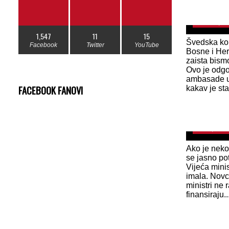
ali neće bi
March 19, 20
1,547
11
15
Švedska ko
Facebook
Twitter
YouTube
Bosne i Her
zaista bismo
Ovo je odgo
ambasade u
FACEBOOK FANOVI
kakav je stav
SDA je bra
‘kockanje
June 1, 2021
Ako je neko
se jasno pot
Vijeća mini
imala. Nov
ministri ne 
finansiraju..
Beogradski
Vučić?