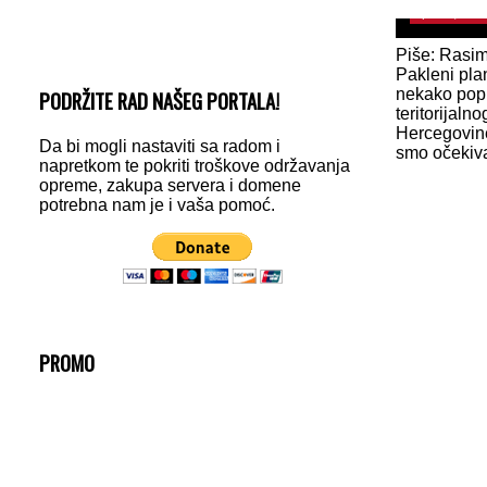
April 14, 202
Piše: Rasi
Pakleni plan
nekako popu
PODRŽITE RAD NAŠEG PORTALA!
teritorijalno
Hercegovine
Da bi mogli nastaviti sa radom i
smo očekivati
napretkom te pokriti troškove održavanja
opreme, zakupa servera i domene
potrebna nam je i vaša pomoć.
PROMO