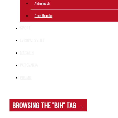
Aktuelnosti
Crna Hronika
SPORT
EVROPA I SVIJET
MAGAZIN
PUTOVANJA
PROMO
BROWSING THE "BIH" TAG →
VAŽAN POT
Važan kor