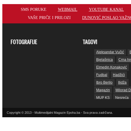
SMS PORUKE
WEBMAIL
YOUTUBE KANAL
VAŠE PRIČE I PRILOZI
DUNOVIĆ POSLAO VAŽNO
FOTOGRAFIJE
TAGOVI
Aleksandar Vučić
Bjelašnica
Crna hr
Elmedin Konaković
Fudbal
Hadžići
Ibro Berilo
Ilidža
Magazin
Milorad D
MUP KS
Nesreća
Nogomet
Copyright © 2013 - Multimedijalni Magazin Epoha.ba - Sva prava zadržana.
Reprezentacija BiH
Sarajevo
sda
S
SNSD
Srbija
Su