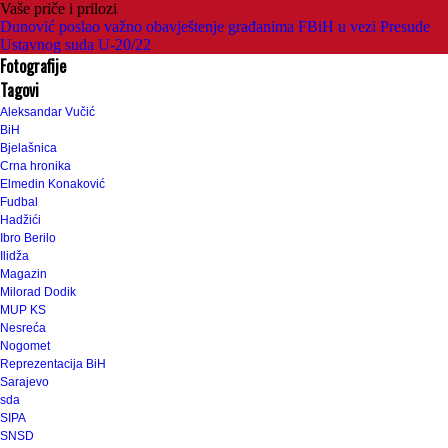
Vaše priče i prilozi
Dunović poslao važno obavještenje građanima FBiH u vezi Presude
Ustavnog suda U-20/22
Fotografije
Tagovi
Aleksandar Vučić
BiH
Bjelašnica
Crna hronika
Elmedin Konaković
Fudbal
Hadžići
Ibro Berilo
Ilidža
Magazin
Milorad Dodik
MUP KS
Nesreća
Nogomet
Reprezentacija BiH
Sarajevo
sda
SIPA
SNSD