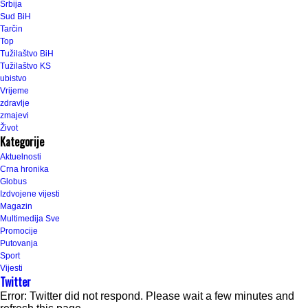
Srbija
Sud BiH
Tarčin
Top
Tužilaštvo BiH
Tužilaštvo KS
ubistvo
Vrijeme
zdravlje
zmajevi
Život
Kategorije
Aktuelnosti
Crna hronika
Globus
Izdvojene vijesti
Magazin
Multimedija Sve
Promocije
Putovanja
Sport
Vijesti
Twitter
Error: Twitter did not respond. Please wait a few minutes and