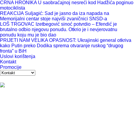
CRNA HRONIKA U saobraćajnoj nesreći kod Hadžića poginuo
motociklista
REAKCIJA Suljagić: Sad je jasno da iza napada na
Memorijalni centar stoje najviši zvaničnici SNSD-a
LOŠ TRGOVAC Izetbegović sinoć potvrdio – Efendić je
brutalno odbio njegovu ponudu. Otkrio je i nevjerovatnu
ponudu koju mu je bio dao
PRIJETI NAM VELIKA OPASNOST: Ukrajinski general otkriva
kako Putin preko Dodika sprema otvaranje ruskog “drugog
fronta” u BiH
Uslovi korištenja
Kontakt
Promocije