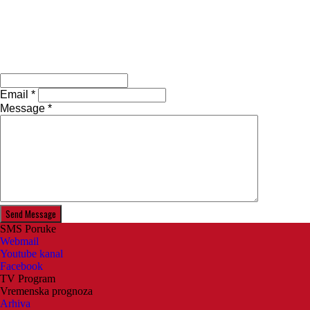
Email *
Message *
Send Message
SMS Poruke
Webmail
Youtube kanal
Facebook
TV Program
Vremenska prognoza
Arhiva