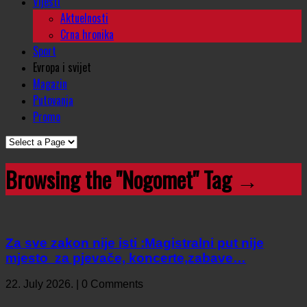
Vijesti
Aktuelnosti
Crna hronika
Sport
Evropa i svijet
Magazin
Putovanja
Promo
Browsing the "Nogomet" Tag →
Za sve zakon nije isti :Magistralni put nije
mjesto za pjevače, koncerte,zabave…
22. July 2026. | 0 Comments