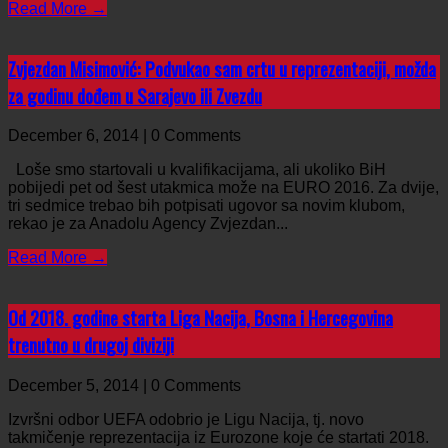
Read More →
Zvjezdan Misimović: Podvukao sam crtu u reprezentaciji, možda
za godinu dođem u Sarajevo ili Zvezdu
December 6, 2014 | 0 Comments
Loše smo startovali u kvalifikacijama, ali ukoliko BiH
pobijedi pet od šest utakmica može na EURO 2016. Za dvije,
tri sedmice trebao bih potpisati ugovor sa novim klubom,
rekao je za Anadolu Agency Zvjezdan...
Read More →
Od 2018. godine starta Liga Nacija, Bosna i Hercegovina
trenutno u drugoj diviziji
December 5, 2014 | 0 Comments
Izvršni odbor UEFA odobrio je Ligu Nacija, tj. novo
takmičenje reprezentacija iz Eurozone koje će startati 2018.