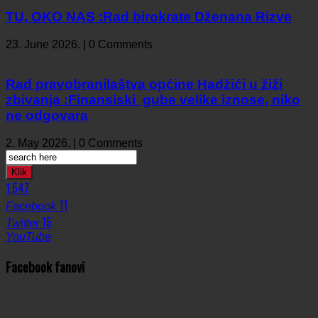
TU, OKO NAS :Rad birokrate Dženana Rizve
23. June 2026. | 0 Comments
Rad pravobranilaštva općine Hadžići u žiži
zbivanja :Finansiski gube velike iznose, niko
ne odgovara
2. May 2026. | 0 Comments
Klik
1,547
11
Facebook
15
Twitter
YouTube
Facebook fanovi