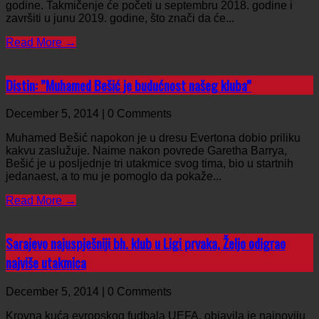
godine. Takmičenje će početi u septembru 2018. godine i
završiti u junu 2019. godine, što znači da će...
Read More →
Distin: ”Muhamed Bešić je budućnost našeg kluba”
December 5, 2014 | 0 Comments
Muhamed Bešić napokon je u dresu Evertona dobio priliku
kakvu zaslužuje. Naime nakon povrede Garetha Barrya,
Bešić je u posljednje tri utakmice svog tima, bio u startnih
jedanaest, a to mu je pomoglo da pokaže...
Read More →
Sarajevo najuspješniji bh. klub u Ligi prvaka, Željo odigrao
najviše utakmica
December 5, 2014 | 0 Comments
Krovna kuća evropskog fudbala UEFA, objavila je najnoviju