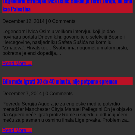
Legendarni stručnjak Ivica Osim: Balkan je teret Evropi, mi smo
kao Palestina
December 12, 2014 | 0 Comments
Legendarni Ivica Osim u velikom intervjuu koji je dao
novinaru portala Dnevnik.hr, govorio je o selekciji Bosne i
Hercegovine, nasljedniku Safeta Sušića na kormilu
“Zmajeva”, Hrvatskoj… Švabo ima nogomet u malom prstu,
pokretna je enciklopedija,...
Read More →
Edin može igrati 30 do 40 minuta, nije potpuno spreman
December 7, 2014 | 0 Comments
Povredu Sergija Aguera je za engleske medije potvrdio
menadžer Manchester Cityja Manuel Pellegrini.On je objavio
da Aguero neće igrati protiv Rome u srijedu u odlučujućem
meču za plasman u osminu finala Lige prvaka. Problem za...
Read More →