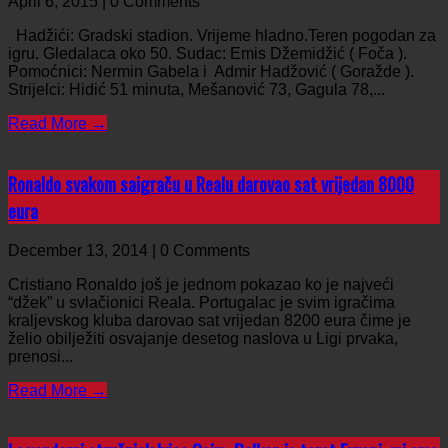
April 6, 2015 | 0 Comments
Hadžići: Gradski stadion. Vrijeme hladno.Teren pogodan za
igru. Gledalaca oko 50. Sudac: Emis Džemidžić ( Foča ).
Pomoćnici: Nermin Gabela i Admir Hadžović ( Goražde ).
Strijelci: Hidić 51 minuta, Mešanović 73, Gagula 78,...
Read More →
Ronaldo svakom saigraču u Realu darovao sat vrijedan 8000
eura
December 13, 2014 | 0 Comments
Cristiano Ronaldo još je jednom pokazao ko je najveći
“džek” u svlačionici Reala. Portugalac je svim igračima
kraljevskog kluba darovao sat vrijedan 8200 eura čime je
želio obilježiti osvajanje desetog naslova u Ligi prvaka,
prenosi...
Read More →