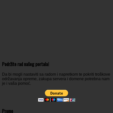
Podržite rad našeg portala!
Da bi mogli nastaviti sa radom i napretkom te pokriti troškove
održavanja opreme, zakupa servera i domene potrebna nam
je i vaša pomoć.
Promo