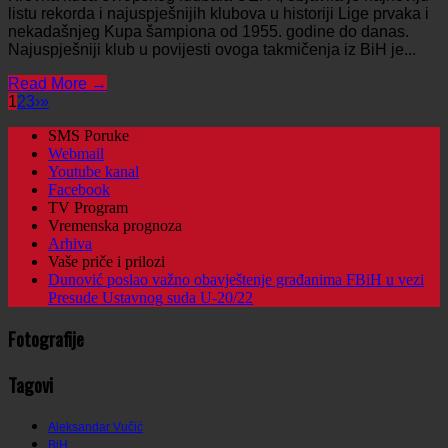
listu rekorda i najuspješnijih klubova u historiji Lige prvaka i
nekadašnjeg Kupa šampiona od 1955. godine do danas.
Najuspješniji klub u povijesti ovoga takmičenja iz BiH je...
Read More →
1
2
3
›
»
SMS Poruke
Webmail
Youtube kanal
Facebook
TV Program
Vremenska prognoza
Arhiva
Vaše priče i prilozi
Dunović poslao važno obavještenje građanima FBiH u vezi
Presude Ustavnog suda U-20/22
Fotografije
Tagovi
Aleksandar Vučić
BiH