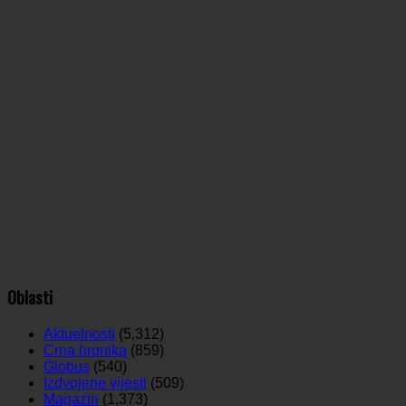
Oblasti
Aktuelnosti
(5,312)
Crna hronika
(859)
Globus
(540)
Izdvojene vijesti
(509)
Magazin
(1,373)