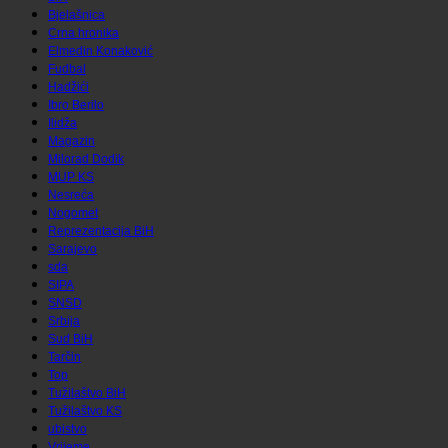
Bjelašnica
Crna hronika
Elmedin Konaković
Fudbal
Hadžići
Ibro Berilo
Ilidža
Magazin
Milorad Dodik
MUP KS
Nesreća
Nogomet
Reprezentacija BiH
Sarajevo
sda
SIPA
SNSD
Srbija
Sud BiH
Tarčin
Top
Tužilaštvo BiH
Tužilaštvo KS
ubistvo
Vrijeme