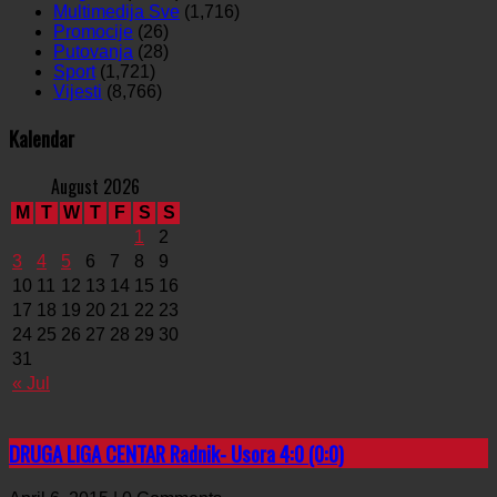
Multimedija Sve
(1,716)
Promocije
(26)
Putovanja
(28)
Sport
(1,721)
Vijesti
(8,766)
Kalendar
August 2026
M
T
W
T
F
S
S
1
2
3
4
5
6
7
8
9
10
11
12
13
14
15
16
17
18
19
20
21
22
23
24
25
26
27
28
29
30
31
« Jul
DRUGA LIGA CENTAR Radnik- Usora 4:0 (0:0)