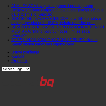
ANALIZA SDA i svojim sloganom i podsloganom
ismijava građane i vrijeđa njihovu inteligenciju. Očito je
da je to smislio Kapidžić
ŠOKANTNE INFORMACIJE OSA-e: U BiH se nalaze
dvije grupe plaćenih UBICA, čekaju naredbe od…
SEVLID HURTIĆ RASPALIO PO GRADONAČELNIKU
MOSTARA: “Mario Kordiću hoćeš li mi se sada
izvinuti?”
STIŽE LI NAM KONAČNO ZAHLAĐENJE?: Nedim
Sladić otkriva kakvo nas vrijeme čeka
Uslovi korištenja
Kontakt
Promocije