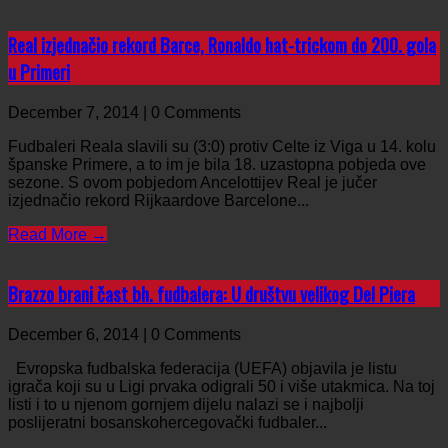
Real izjednačio rekord Barce, Ronaldo hat-trickom do 200. gola
u Primeri
December 7, 2014 | 0 Comments
Fudbaleri Reala slavili su (3:0) protiv Celte iz Viga u 14. kolu
španske Primere, a to im je bila 18. uzastopna pobjeda ove
sezone. S ovom pobjedom Ancelottijev Real je jučer
izjednačio rekord Rijkaardove Barcelone...
Read More →
Brazzo brani čast bh. fudbalera: U društvu velikog Del Piera
December 6, 2014 | 0 Comments
Evropska fudbalska federacija (UEFA) objavila je listu
igrača koji su u Ligi prvaka odigrali 50 i više utakmica. Na toj
listi i to u njenom gornjem dijelu nalazi se i najbolji
poslijeratni bosanskohercegovački fudbaler...