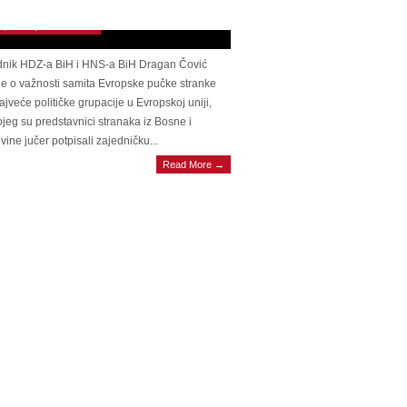
ksaciji odnosa s Bošnjacima
9, 2026 | 0 Comments
dnik HDZ-a BiH i HNS-a BiH Dragan Čović
je o važnosti samita Evropske pučke stranke
ajveće političke grupacije u Evropskoj uniji,
jeg su predstavnici stranaka iz Bosne i
ine jučer potpisali zajedničku...
Read More →