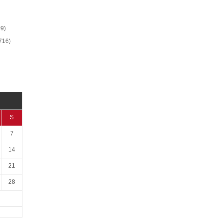
9)
716)
S
7
14
21
28