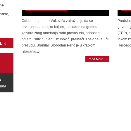
Uzunović traži od Suda BiH da ga oslobodi
rela
ne
June 9, 2026 | 0 Comments
June 
znose,
Odbrana Ljubana Vukovića zatražila je da se
Predsje
prvostepena odluka kojom je osuđen na godinu
govorio 
zatvora zbog ometanja rada pravosuđa, odnosno
(EPP), n
prijetnji sutkinji Seni Uzunović, preinači u oslobađajuću
tokom ko
LIK
presudu. Branilac Slobodan Perić je u kratkom
Hercegov
izlaganju...
Read More →
5
Tube