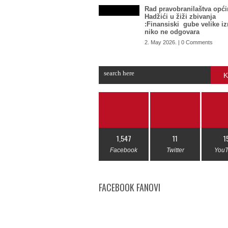
Rad pravobranilaštva opći
Hadžići u žiži zbivanja
:Finansiski gube velike i
niko ne odgovara
2. May 2026. | 0 Comments
K
1,547
11
1
Facebook
Twitter
You
FACEBOOK FANOVI