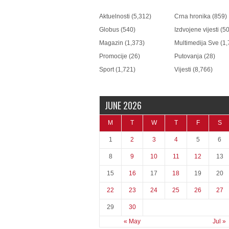
Aktuelnosti
(5,312)
Crna hronika
(859)
Globus
(540)
Izdvojene vijesti
(50
Magazin
(1,373)
Multimedija Sve
(1,
Promocije
(26)
Putovanja
(28)
Sport
(1,721)
Vijesti
(8,766)
JUNE 2026
M
T
W
T
F
S
1
2
3
4
5
6
8
9
10
11
12
13
15
16
17
18
19
20
22
23
24
25
26
27
29
30
« May
Jul »