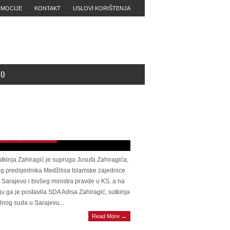
MOCIJE
KONTAKT
USLOVI KORIŠTENJA
MO
AJEMO Sutkinja koja je oslobodila
ida Memića se penzionisala: Presudu
ela dva dana prije mirovine. Prijavljena i
iplinskom tužiocu VSTV, ali postupak
tavljen
9, 2026 | 0 Comments
utkinja Zahiragić je supruga Jusufa Zahiragića,
g predsjednika Medžilisa Islamske zajednice
Sarajevo i bivšeg ministra pravde u KS, a na
iju ga je postavila SDA Adisa Zahiragić, sutkinja
nog suda u Sarajevu...
R HDZ-A BIH Čović tvrdi ono o čemu se
Read More →
uveliko zna: Razgovaramo sa SDA na