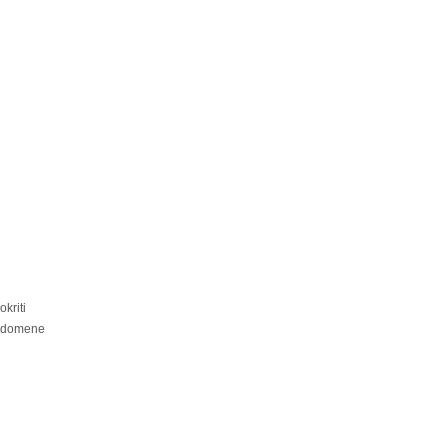
kriti
i domene