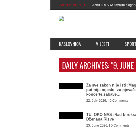
ZADNJE VIJESTI
ANALIZA SDA i svojim slogan
vrijeđa njihovu inteligenciju. O
NASLOVNICA
VIJESTI
SPOR
DAILY ARCHIVES:
"9. JUNE
Za sve zakon nije isti :Mag
put nije mjesto za pjevače
koncerte,zabave…
22. July 2026. | 0 Comments
TU, OKO NAS :Rad birokra
Dženana Rizve
23. June 2026. | 0 Comments