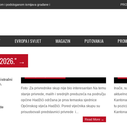
om i podsloganom ismijava građane i
PRO
čito je da je to smislio Kapidžić
T
EVROPA I SVIJET
MAGAZIN
PUTOVANJA
PRO
SAZN
Sena
 2026."
→
donij
Temaska konferencija o stanju privrede : Skupu
disc
se odzvalo pet pet privrednika
obus
June 9, 2026 | 0 Comments
June 
istralni
,
Foto :Za privrednike skup nije bio interesantan Na temu
Inače, s
stanje privrede, malih i srednjih preduzeća na području
aktuelno
općine Hadžići održana je prva temaska sjednice
Kantona 
Općinskog vijeća Hadžići. Pored vijećnika skupu su
tu pozic
te
prisustvovali predstavnici privrede i...
Kantonal
LJUBAN VUKOVIĆ Odbrana Dodikovog
LIDE
Read More →
‘TikTok jurišnika’ koji je prijetio sutkinji
već 