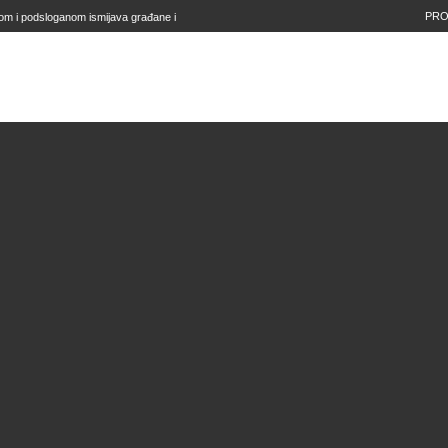
PRO
om i podsloganom ismijava građane i
čito je da je to smislio Kapidžić