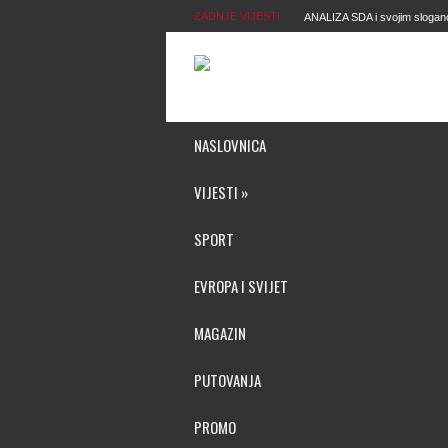
ZADNJE VIJESTI
ANALIZA SDA i svojim slogan
vrijeđa njihovu inteligenciju. O
NASLOVNICA
VIJESTI
»
SPORT
EVROPA I SVIJET
MAGAZIN
PUTOVANJA
PROMO