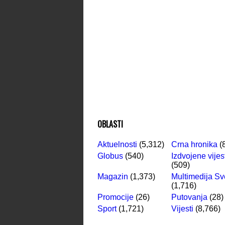
OBLASTI
Aktuelnosti
(5,312)
Crna hronika
(
Globus
(540)
Izdvojene vijes
(509)
Magazin
(1,373)
Multimedija Sv
(1,716)
Promocije
(26)
Putovanja
(28)
Sport
(1,721)
Vijesti
(8,766)