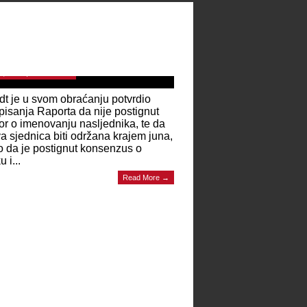
VRDIO PISANJE RAPORTA Christian
idt se obratio javnosti: Postignut
enzus o važnosti OHR-a. Konsultacije o
jedniku se nastavljaju
4, 2026 | 0 Comments
t je u svom obraćanju potvrdio
 pisanja Raporta da nije postignut
r o imenovanju nasljednika, te da
a sjednica biti održana krajem juna,
to da je postignut konsenzus o
 i...
Read More →