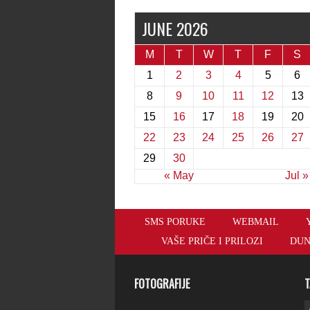
JUNE 2026
M
T
W
T
F
S
1
2
3
4
5
6
8
9
10
11
12
13
15
16
17
18
19
20
22
23
24
25
26
27
29
30
« May
Jul »
SMS PORUKE
WEBMAIL
VAŠE PRIČE I PRILOZI
DUN
FOTOGRAFIJE
T