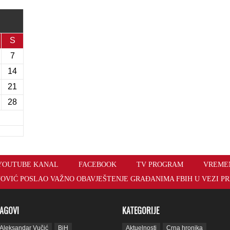
S
7
14
21
28
YOUTUBE KANAL
FACEBOOK
TV PROGRAM
VREME
OVIĆ POSLAO VAŽNO OBAVJEŠTENJE GRAĐANIMA FBIH U VEZI PR
AGOVI
KATEGORIJE
Aleksandar Vučić
BiH
Aktuelnosti
Crna hronika