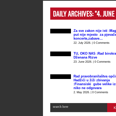
DAILY ARCHIVES:
"4. JUNE
Za sve zakon nije isti :Mag
put nije mjesto za pjevače
koncerte,zabave…
22. July 2026. | 0 Comments
TU, OKO NAS :Rad birokra
Dženana Rizve
23. June 2026. | 0 Comments
Rad pravobranilaštva opći
Hadžići u žiži zbivanja
:Finansiski gube velike i
niko ne odgovara
2. May 2026. | 0 Comments
K