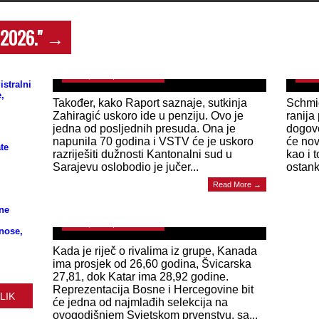
ADISA ZAHIRAGIĆ Sutkinja po zadatku:
Kako je supruga SDA-ovca i predsjednika
POT
 2026."
→
Medžlisa IZ Sarajevo Jusufa Zahiragića
Schm
oslobodila kućnog prijatelja Senaida
kons
Memića!?
nasl
June 4, 2026 | 0 Comments
June 
istralni
,
Također, kako Raport saznaje, sutkinja
Schmid
Zahiragić uskoro ide u penziju. Ovo je
ranija
jedna od posljednih presuda. Ona je
dogovo
napunila 70 godina i VSTV će je uskoro
će nov
te
razriješiti dužnosti Kantonalni sud u
kao i 
Sarajevu oslobodio je jučer...
ostanku
OBJAVLJENA LISTA NAJMLAĐIH
Read More →
REPREZENTACIJA NA MUNDIJALU:
Pogledajte gdje su Zmajevi
ne
June 4, 2026 | 0 Comments
znose,
Kada je riječ o rivalima iz grupe, Kanada
ima prosjek od 26,60 godina, Švicarska
27,81, dok Katar ima 28,92 godine.
Reprezentacija Bosne i Hercegovine bit
LIK
će jedna od najmlađih selekcija na
ovogodišnjem Svjetskom prvenstvu, sa...