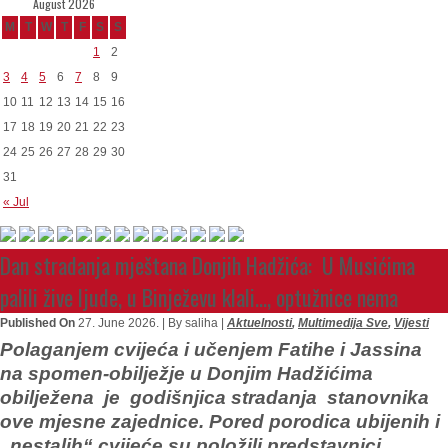
August 2026
M
T
W
T
F
S
S
1
2
3
4
5
6
7
8
9
10
11
12
13
14
15
16
17
18
19
20
21
22
23
24
25
26
27
28
29
30
31
« Jul
Dan stradanja mještana Donjih Hadžića: U Musićima
palili žive ljude, u Binježevu klali…, optužnice nema
Published On
27. June 2026. |
By saliha |
Aktuelnosti
,
Multimedija Sve
,
Vijesti
Polaganjem cvijeća i učenjem Fatihe i Jassina
na spomen-obilježje u Donjim Hadžićima
obilježena je godišnjica stradanja stanovnika
ove mjesne zajednice. Pored porodica ubijenih i
„nestalih“ cvijeće su položili predstavnici