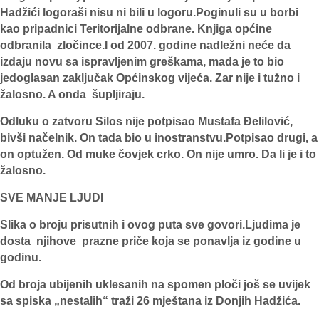
Hadžići logoraši nisu ni bili u logoru.Poginuli su u borbi
kao pripadnici Teritorijalne odbrane. Knjiga općine
odbranila zločince.I od 2007. godine nadležni neće da
izdaju novu sa ispravljenim greškama, mada je to bio
jedoglasan zaključak Općinskog vijeća. Zar nije i tužno i
žalosno. A onda šupljiraju.
Odluku o zatvoru Silos nije potpisao Mustafa Đelilović,
bivši načelnik. On tada bio u inostranstvu.Potpisao drugi, a
on optužen. Od muke čovjek crko. On nije umro. Da li je i to
žalosno.
SVE MANJE LJUDI
Slika o broju prisutnih i ovog puta sve govori.Ljudima je
dosta njihove prazne priče koja se ponavlja iz godine u
godinu.
Od broja ubijenih uklesanih na spomen ploči još se uvijek
sa spiska „nestalih“ traži 26 mještana iz Donjih Hadžića.