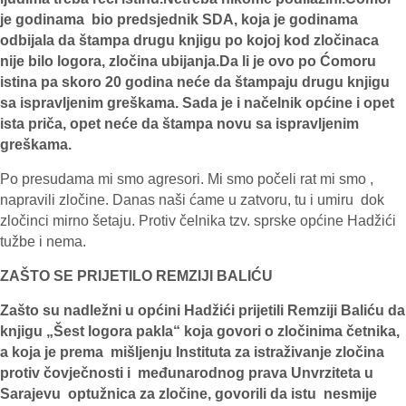
je godinama bio predsjednik SDA, koja je godinama
odbijala da štampa drugu knjigu po kojoj kod zločinaca
nije bilo logora, zločina ubijanja.Da li je ovo po Ćomoru
istina pa skoro 20 godina neće da štampaju drugu knjigu
sa ispravljenim greškama. Sada je i načelnik općine i opet
ista priča, opet neće da štampa novu sa ispravljenim
greškama.
Po presudama mi smo agresori. Mi smo počeli rat mi smo ,
napravili zločine. Danas naši ćame u zatvoru, tu i umiru dok
zločinci mirno šetaju. Protiv čelnika tzv. sprske općine Hadžići
tužbe i nema.
ZAŠTO SE PRIJETILO REMZIJI BALIĆU
Zašto su nadležni u općini Hadžići prijetili Remziji Baliću da
knjigu „Šest logora pakla“ koja govori o zločinima četnika,
a koja je prema mišljenju Instituta za istraživanje zločina
protiv čovječnosti i međunarodnog prava Unvrziteta u
Sarajevu optužnica za zločine, govorili da istu nesmije