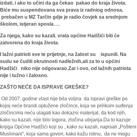
izdati, i ako to učini da ga čekao pakao do kraja života.
Biće mu suspendovana sva prava iz radniog odnosa,
prebačen u MZ Tarčin gdje je radio čovjek sa srednjom
školom, istjeran sposla….
Za njega, kako su kazali, vrata općine Hadžići biti će
zatvorena do kraja života.
I lažni patrioti sve te prijetnje, na žalost su ispunili. Na
sudu se čudili okrutnosti nadležnih,ali za to u općini
Hadžići niko nije odgovarao.Zar i ovo, od lažnih patriota
nije i tužno i žalosno.
ZAŠTO NEĆE DA ISPRAVE GREŠKE?
Od 2007. godine vlast nije bila voljna da ispravi greške po
kojoj neće braniti optužene zločince, koja se prilikom suđenja
zločincima neću ulagati kao dokazni materijal, da kod njih,
kako su kazali, nije bilo logora, zločina ubijanja.Da to kazuje
knjiga Općine Hadžići koji su , kako su kazali, napisali „Pošteni
Muslimani“, koja sama govori, kako kažu istinu, da ne mogu