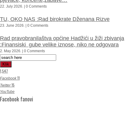
pjevače, koncerte,zabave…
22. July 2026. | 0 Comments
TU, OKO NAS :Rad birokrate Dženana Rizve
23. June 2026. | 0 Comments
Rad pravobranilaštva općine Hadžići u žiži zbivanja
:Finansiski gube velike iznose, niko ne odgovara
2. May 2026. | 0 Comments
Klik
1,547
11
Facebook
15
Twitter
YouTube
Facebook fanovi