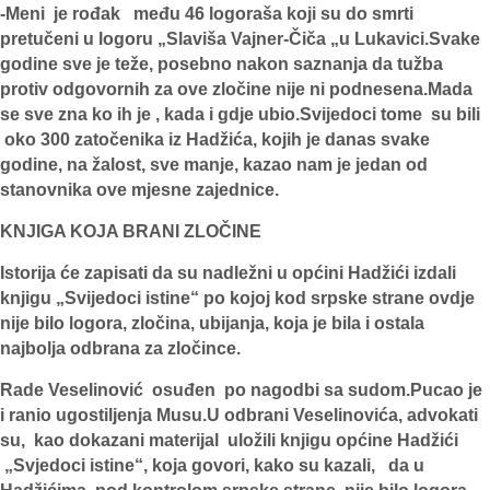
-Meni je rođak među 46 logoraša koji su do smrti
pretučeni u logoru „Slaviša Vajner-Čiča „u Lukavici.Svake
godine sve je teže, posebno nakon saznanja da tužba
protiv odgovornih za ove zločine nije ni podnesena.Mada
se sve zna ko ih je , kada i gdje ubio.Svijedoci tome su bili
oko 300 zatočenika iz Hadžića, kojih je danas svake
godine, na žalost, sve manje, kazao nam je jedan od
stanovnika ove mjesne zajednice.
KNJIGA KOJA BRANI ZLOČINE
Istorija će zapisati da su nadležni u općini Hadžići izdali
knjigu „Svijedoci istine“ po kojoj kod srpske strane ovdje
nije bilo logora, zločina, ubijanja, koja je bila i ostala
najbolja odbrana za zločince.
Rade Veselinović osuđen po nagodbi sa sudom.Pucao je
i ranio ugostiljenja Musu.U odbrani Veselinovića, advokati
su, kao dokazani materijal uložili knjigu općine Hadžići
„Svjedoci istine“, koja govori, kako su kazali, da u