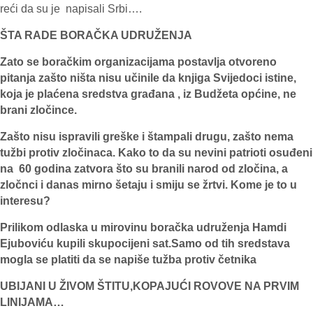
reći da su je napisali Srbi….
ŠTA RADE BORAČKA UDRUŽENJA
Zato se boračkim organizacijama postavlja otvoreno
pitanja zašto ništa nisu učinile da knjiga Svijedoci istine,
koja je plaćena sredstva građana , iz Budžeta općine, ne
brani zločince.
Zašto nisu ispravili greške i štampali drugu, zašto nema
tužbi protiv zločinaca. Kako to da su nevini patrioti osuđeni
na 60 godina zatvora što su branili narod od zločina, a
zločnci i danas mirno šetaju i smiju se žrtvi. Kome je to u
interesu?
Prilikom odlaska u mirovinu boračka udruženja Hamdi
Ejuboviću kupili skupocijeni sat.Samo od tih sredstava
mogla se platiti da se napiše tužba protiv četnika
UBIJANI U ŽIVOM ŠTITU,KOPAJUĆI ROVOVE NA PRVIM
LINIJAMA…