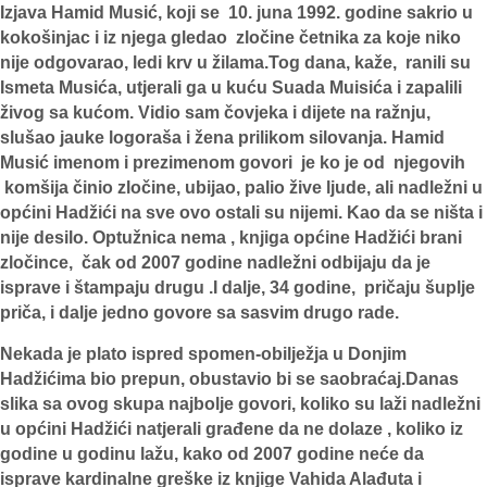
Izjava Hamid Musić, koji se 10. juna 1992. godine sakrio u
kokošinjac i iz njega gledao zločine četnika za koje niko
nije odgovarao, ledi krv u žilama.Tog dana, kaže, ranili su
Ismeta Musića, utjerali ga u kuću Suada Muisića i zapalili
živog sa kućom. Vidio sam čovjeka i dijete na ražnju,
slušao jauke logoraša i žena prilikom silovanja. Hamid
Musić imenom i prezimenom govori je ko je od njegovih
komšija činio zločine, ubijao, palio žive ljude, ali nadležni u
općini Hadžići na sve ovo ostali su nijemi. Kao da se ništa i
nije desilo. Optužnica nema , knjiga općine Hadžići brani
zločince, čak od 2007 godine nadležni odbijaju da je
isprave i štampaju drugu .I dalje, 34 godine, pričaju šuplje
priča, i dalje jedno govore sa sasvim drugo rade.
Nekada je plato ispred spomen-obilježja u Donjim
Hadžićima bio prepun, obustavio bi se saobraćaj.Danas
slika sa ovog skupa najbolje govori, koliko su laži nadležni
u općini Hadžići natjerali građene da ne dolaze , koliko iz
godine u godinu lažu, kako od 2007 godine neće da
isprave kardinalne greške iz knjige Vahida Alađuta i