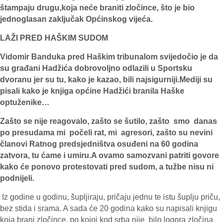
štampaju drugu,koja neće braniti zločince, što je bio
jednoglasan zaključak Općinskog vijeća.
LAŽI PRED HAŠKIM SUDOM
Vidomir Banduka pred Haškim tribunalom svijedočio je da
su građani Hadžića dobrovoljno odlazili u Sportsku
dvoranu jer su tu, kako je kazao, bili najsigurniji.Mediji su
pisali kako je knjiga općine Hadžići branila Haške
optuženike…
Zašto se nije reagovalo, zašto se šutilo, zašto smo danas
po presudama mi počeli rat, mi agresori, zašto su nevini
članovi Ratnog predsjedništva osuđeni na 60 godina
zatvora, tu ćame i umiru.A ovamo samozvani patriti govore
kako će ponovo protestovati pred sudom, a tužbe nisu ni
podnijeli.
Iz godine u godinu, šupljiraju, pričaju jednu te istu šuplju priču,
bez stida i srama. A sada će 20 godina kako su napisali knjigu
koja brani zločince, po kojoj kod srba nije bilo logora zločina