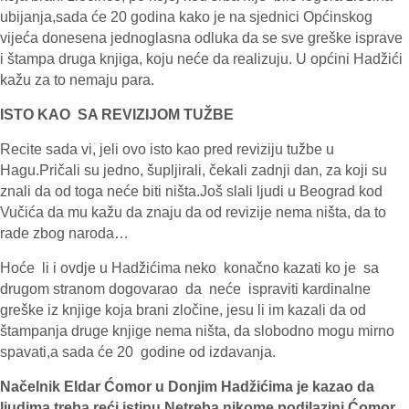
ubijanja,sada će 20 godina kako je na sjednici Općinskog
vijeća donesena jednoglasna odluka da se sve greške isprave
i štampa druga knjiga, koju neće da realizuju. U općini Hadžići
kažu za to nemaju para.
ISTO KAO SA REVIZIJOM TUŽBE
Recite sada vi, jeli ovo isto kao pred reviziju tužbe u
Hagu.Pričali su jedno, šupljirali, čekali zadnji dan, za koji su
znali da od toga neće biti ništa.Još slali ljudi u Beograd kod
Vučića da mu kažu da znaju da od revizije nema ništa, da to
rade zbog naroda…
Hoće li i ovdje u Hadžićima neko konačno kazati ko je sa
drugom stranom dogovarao da neće ispraviti kardinalne
greške iz knjige koja brani zločine, jesu li im kazali da od
štampanja druge knjige nema ništa, da slobodno mogu mirno
spavati,a sada će 20 godine od izdavanja.
Načelnik Eldar Ćomor u Donjim Hadžićima je kazao da
ljudima treba reći istinu.Netreba nikome podilazini.Ćomor