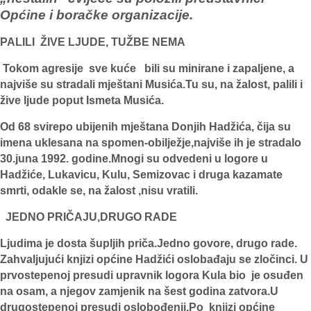
Općine i boračke organizacije.
PALILI ŽIVE LJUDE, TUŽBE NEMA
Tokom agresije sve kuće bili su minirane i zapaljene, a
najviše su stradali mještani Musića.Tu su, na žalost, palili i
žive ljude poput Ismeta Musića.
Od 68 svirepo ubijenih mještana Donjih Hadžića, čija su
imena uklesana na spomen-obilježje,najviše ih je stradalo
30.juna 1992. godine.Mnogi su odvedeni u logore u
Hadžiće, Lukavicu, Kulu, Semizovac i druga kazamate
smrti, odakle se, na žalost ,nisu vratili.
JEDNO PRIČAJU,DRUGO RADE
Ljudima je dosta šupljih priča.Jedno govore, drugo rade.
Zahvaljujući knjizi općine Hadžići oslobađaju se zločinci. U
prvostepenoj presudi upravnik logora Kula bio je osuđen
na osam, a njegov zamjenik na šest godina zatvora.U
drugostepenoj presudi oslobođenji.Po knjizi općine