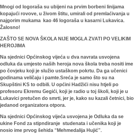
Mnogi od logoraša su ubijeni na prvim borbeni linijama
kopajući rovove, u živom štitu, umirali od premlaćivanja u
najgorim mukama kao 46 logoraša u kasarni Lukavica.
Žalosno!
ZAŠTO SE NOVA ŠKOLA NIJE MOGLA ZVATI PO VELIKIM
HEROJIMA
Na sjednici Općinskog vijeća u dva navrata usvojena
odluka da umjesto naših heroja nova škola treba nositi ime
po čovjeku koji je služio ustaškom pokrtu. Da ga učenici
godinama veličaju i pamte.Sreća je samo što su na
Skupštini KS to odbili. U općini Hadžići nisu htjeli po
profesoru Ekremu Gegići, koji je radio u toj školi, koji je u
Lukavici pretučen do smrti, jer je, kako su kazali četnici, bio
jedanod organizatora otpora.
Na sjednici Općinskog vijeća usvojena je Odluka da se
ukine Fond za stipndiranje studenata i učenika koji je
nosio ime prvog šehida “Mehmedalija Hujić”.