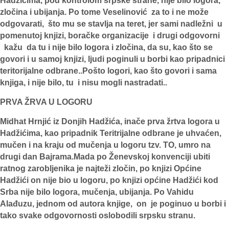
Hadžićima, pod kontrolom srpske strane, nije bilo logora,
zločina i ubijanja. Po tome Veselinović za to i ne može
odgovarati, što mu se stavlja na teret, jer sami nadležni u
pomenutoj knjizi, boračke organizacije i drugi odgovorni
kažu da tu i nije bilo logora i zločina, da su, kao što se
govori i u samoj knjizi, ljudi poginuli u borbi kao pripadnici
teritorijalne odbrane..Pošto logori, kao što govori i sama
knjiga, i nije bilo, tu i nisu mogli nastradati..
PRVA ŽRVA U LOGORU
Midhat Hrnjić iz Donjih Hadžića, inače prva žrtva logora u
Hadžićima, kao pripadnik Teritrijalne odbrane je uhvaćen,
mučen i na kraju od mučenja u logoru tzv. TO, umro na
drugi dan Bajrama.Mada po Ženevskoj konvenciji ubiti
ratnog zarobljenika je najteži zločin, po knjizi Općine
Hadžići on nije bio u logoru, po knjizi općine Hadžići kod
Srba nije bilo logora, mučenja, ubijanja. Po Vahidu
Alađuzu, jednom od autora knjige, on je poginuo u borbi i
tako svake odgovornosti oslobodili srpsku stranu.