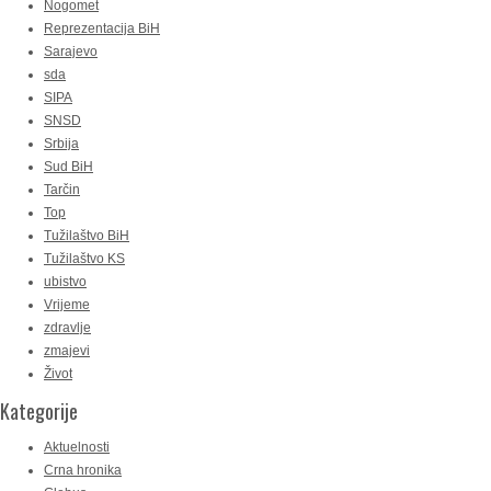
Nogomet
Reprezentacija BiH
Sarajevo
sda
SIPA
SNSD
Srbija
Sud BiH
Tarčin
Top
Tužilaštvo BiH
Tužilaštvo KS
ubistvo
Vrijeme
zdravlje
zmajevi
Život
Kategorije
Aktuelnosti
Crna hronika