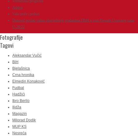
Vremenska prognoza
Arhiva
Vaše priče i prilozi
Dunović poslao važno obavještenje građanima FBiH u vezi Presude Ustavnog suda
U-20/22
Fotografije
Tagovi
Aleksandar Vučić
BiH
Bjelašnica
Crna hronika
Elmedin Konaković
Fudbal
Hadžići
Ibro Berilo
Ilidža
Magazin
Milorad Dodik
MUP KS
Nesreća