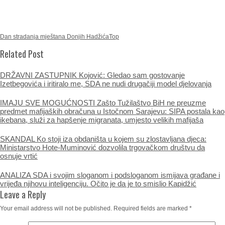
Dan stradanja mještana Donjih Hadžića
Top
Related Post
DRŽAVNI ZASTUPNIK Kojović: Gledao sam gostovanje
Izetbegovića i iritiralo me, SDA ne nudi drugačiji model djelovanja
IMAJU SVE MOGUĆNOSTI Zašto Tužilaštvo BiH ne preuzme
predmet mafijaških obračuna u Istočnom Sarajevu: SIPA postala kao
ikebana, služi za hapšenje migranata, umjesto velikih mafijaša
SKANDAL Ko stoji iza obdaništa u kojem su zlostavljana djeca:
Ministarstvo Hote-Muminović dozvolila trgovačkom društvu da
osnuje vrtić
ANALIZA SDA i svojim sloganom i podsloganom ismijava građane i
vrijeđa njihovu inteligenciju. Očito je da je to smislio Kapidžić
Leave a Reply
Your email address will not be published.
Required fields are marked
*