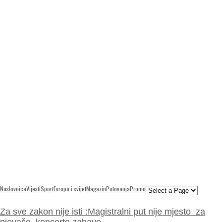
Naslovnica
Vijesti
Sport
Evropa i svijet
Magazin
Putovanja
Promo
Za sve zakon nije isti :Magistralni put nije mjesto za