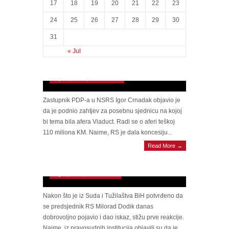
17
18
19
20
21
22
23
24
25
26
27
28
29
30
HOĆE LI PRISTATI Trenutak istine za
31
SNSD. Crnadak zatražio da se u NSRS iznesu
« Jul
svi dokazi i zapisnici o aferi Viaduct: Za ovo
neko mora u zatvor
July 18, 2025 | 0 Comments
Zastupnik PDP-a u NSRS Igor Crnadak objavio je
da je podnio zahtjev za posebnu sjednicu na kojoj
bi tema bila afera Viaduct. Radi se o aferi teškoj
110 miliona KM. Naime, RS je dala koncesiju...
Read More →
POLITIKA Crnadak o zaokretu u slučaju
Dodik: Para vrti gdje burgija ne može
July 4, 2025 | 0 Comments
Nakon što je iz Suda i Tužilaštva BiH potvrđeno da
se predsjednik RS Milorad Dodik danas
dobrovoljno pojavio i dao iskaz, stižu prve reakcije.
Naime, iz pravosudnih institucija objavili su da je