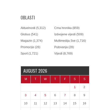
OBLASTI
Aktuelnosti
(5,312)
Crna hronika
(859)
Globus
(541)
Izdvojene vijesti
(509)
Magazin
(1,374)
Multimedija Sve
(1,716)
Promocije
(26)
Putovanja
(28)
Sport
(1,721)
Vijesti
(8,769)
AUGUST 2026
M
T
W
T
F
S
S
1
2
3
4
5
6
7
8
9
10
11
12
13
14
15
16