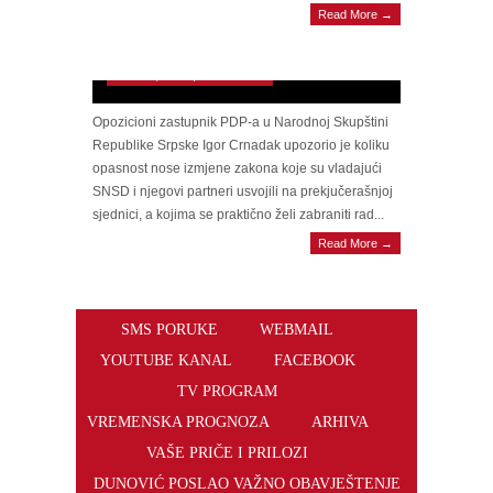
upozorava: Zakoni koje je usvojila SNSD
Read More →
većina otvorili su put sukobima. Šta hoćete,
da puca brat na brata?
March 1, 2025 | 0 Comments
Opozicioni zastupnik PDP-a u Narodnoj Skupštini
Republike Srpske Igor Crnadak upozorio je koliku
opasnost nose izmjene zakona koje su vladajući
SNSD i njegovi partneri usvojili na prekjučerašnjoj
sjednici, a kojima se praktično želi zabraniti rad...
Read More →
SMS PORUKE
WEBMAIL
YOUTUBE KANAL
FACEBOOK
TV PROGRAM
VREMENSKA PROGNOZA
ARHIVA
VAŠE PRIČE I PRILOZI
DUNOVIĆ POSLAO VAŽNO OBAVJEŠTENJE