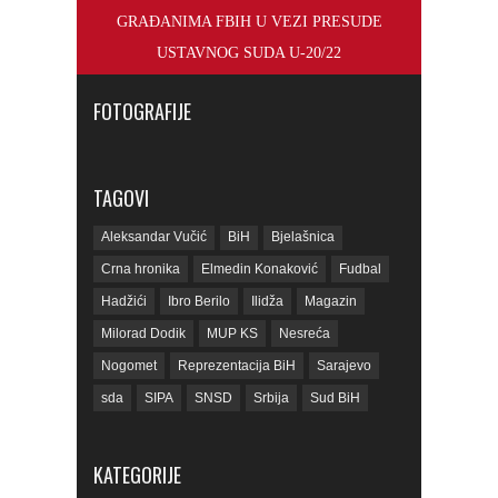
GRAĐANIMA FBIH U VEZI PRESUDE
USTAVNOG SUDA U-20/22
FOTOGRAFIJE
TAGOVI
Aleksandar Vučić
BiH
Bjelašnica
Crna hronika
Elmedin Konaković
Fudbal
Hadžići
Ibro Berilo
Ilidža
Magazin
Milorad Dodik
MUP KS
Nesreća
Nogomet
Reprezentacija BiH
Sarajevo
sda
SIPA
SNSD
Srbija
Sud BiH
Tarčin
Top
Tužilaštvo BiH
Tužilaštvo KS
ubistvo
Vrijeme
zdravlje
KATEGORIJE
zmajevi
Život