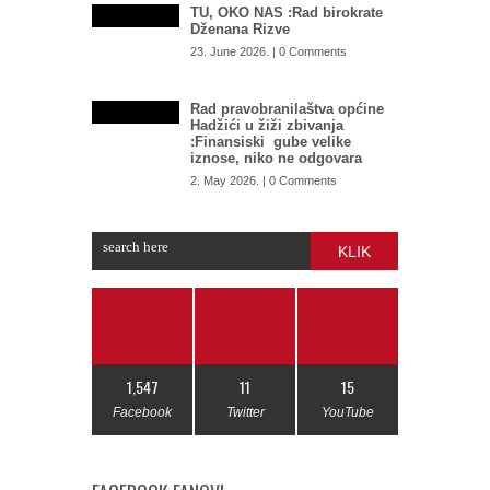
TU, OKO NAS :Rad birokrate
Dženana Rizve
23. June 2026. | 0 Comments
Rad pravobranilaštva općine
Hadžići u žiži zbivanja
:Finansiski gube velike
iznose, niko ne odgovara
2. May 2026. | 0 Comments
KLIK
1,547
11
15
Facebook
Twitter
YouTube