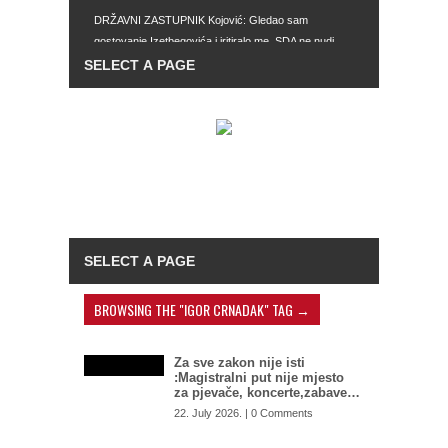
DRŽAVNI ZASTUPNIK Kojović: Gledao sam
gostovanje Izetbegovića i iritiralo me, SDA ne nudi
drugačiji model djelovanja
IMAJU SVE MOGUĆNOSTI Zašto Tužilaštvo BiH ne
preuzme predmet mafijaških obračuna u Istočnom
Sarajevu: SIPA postala kao ikebana, služi za
hapšenje migranata, umjesto velikih mafijaša
TOTALNI DEBAKL SAUDIJSKE ARABIJE: Ovako
nešto im se nije desilo od 1985. godine
KARDIOLOG UPOZORIO NA OPASNOST
TOPLOTNIH TALASA: Ovaj bol nikako ne smijete
ignorisati
BROWSING THE "IGOR CRNADAK" TAG →
Za sve zakon nije isti
:Magistralni put nije mjesto
za pjevače, koncerte,zabave…
22. July 2026. | 0 Comments