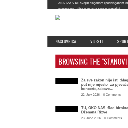
ANALIZA SDA i svojim sloganom i podsloganom ismi
inteligenciju. Očito je da je to smislio Kapidžić
ŠOKANTNE INFORMACIJE OSA-e: U BiH se nalaze 
naredbe od…
SEVLID HURTIĆ RASPALIO PO GRADONAČELNIKU
mi se sada izvinuti?”
STIŽE LI NAM KONAČNO ZAHLAĐENJE?: Nedim Sla
NASLOVNICA
VIJESTI
SPOR
BROWSING THE "STANOVI
Za sve zakon nije isti :Mag
put nije mjesto za pjevače
koncerte,zabave…
22. July 2026. | 0 Comments
TU, OKO NAS :Rad birokra
Dženana Rizve
23. June 2026. | 0 Comments