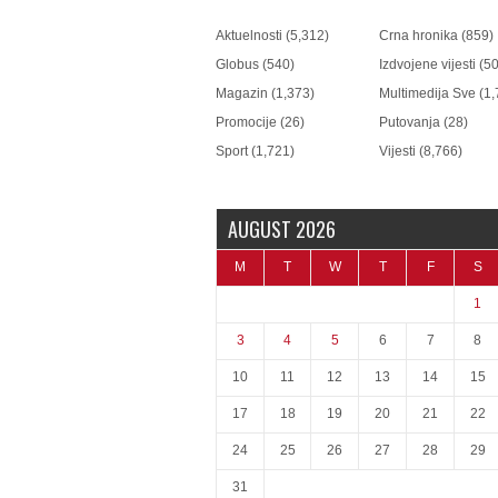
Aktuelnosti
(5,312)
Crna hronika
(859)
Globus
(540)
Izdvojene vijesti
(50
Magazin
(1,373)
Multimedija Sve
(1,
Promocije
(26)
Putovanja
(28)
Sport
(1,721)
Vijesti
(8,766)
AUGUST 2026
M
T
W
T
F
S
1
3
4
5
6
7
8
10
11
12
13
14
15
17
18
19
20
21
22
24
25
26
27
28
29
31