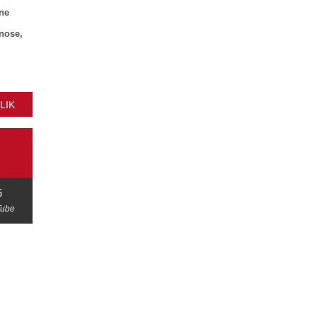
ne
znose,
LIK
5
Tube