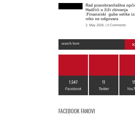
Rad pravobranilaštva opći
Hadžići u žiži zbivanja
:Finansiski gube velike i
niko ne odgovara
2. May 2026. | 0 Comments
K
1,547
11
1
Facebook
Twitter
You
FACEBOOK FANOVI