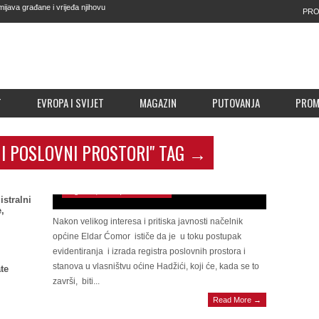
java građane i vrijeđa njihovu
PRO
dvije grupe plaćenih UBICA, čekaju
 MOSTARA: “Mario Kordiću hoćeš li
dić otkriva kakvo nas vrijeme čeka
T
EVROPA I SVIJET
MAGAZIN
PUTOVANJA
PRO
 I POSLOVNI PROSTORI" TAG →
Znaju koliko kokoši godišnje snesu jaja, a
neznaju koliko ima općinskih stanova i poslovnih
prostorija
August 6, 2025 | 0 Comments
istralni
,
Nakon velikog interesa i pritiska javnosti načelnik
općine Eldar Ćomor ističe da je u toku postupak
evidentiranja i izrada registra poslovnih prostora i
stanova u vlasništvu oćine Hadžići, koji će, kada se to
te
završi, biti...
Read More →