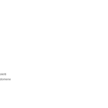
kriti
i domene