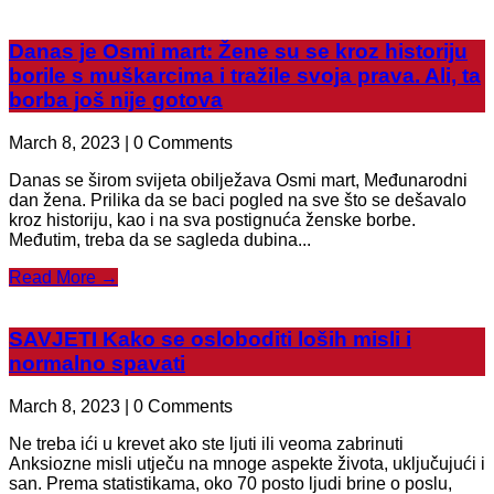
Danas je Osmi mart: Žene su se kroz historiju
borile s muškarcima i tražile svoja prava. Ali, ta
borba još nije gotova
March 8, 2023 | 0 Comments
Danas se širom svijeta obilježava Osmi mart, Međunarodni
dan žena. Prilika da se baci pogled na sve što se dešavalo
kroz historiju, kao i na sva postignuća ženske borbe.
Međutim, treba da se sagleda dubina...
Read More →
SAVJETI Kako se osloboditi loših misli i
normalno spavati
March 8, 2023 | 0 Comments
Ne treba ići u krevet ako ste ljuti ili veoma zabrinuti
Anksiozne misli utječu na mnoge aspekte života, uključujući i
san. Prema statistikama, oko 70 posto ljudi brine o poslu,