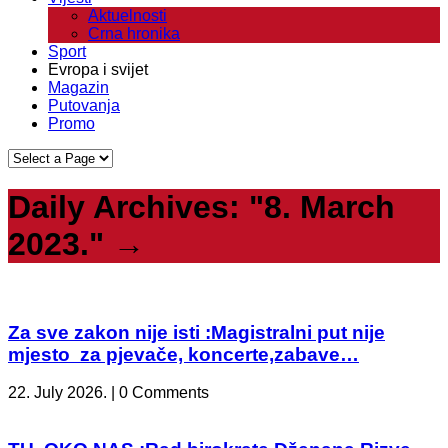
Aktuelnosti
Crna hronika
Sport
Evropa i svijet
Magazin
Putovanja
Promo
Daily Archives:
"8. March
2023."
→
Za sve zakon nije isti :Magistralni put nije
mjesto za pjevače, koncerte,zabave…
22. July 2026. | 0 Comments