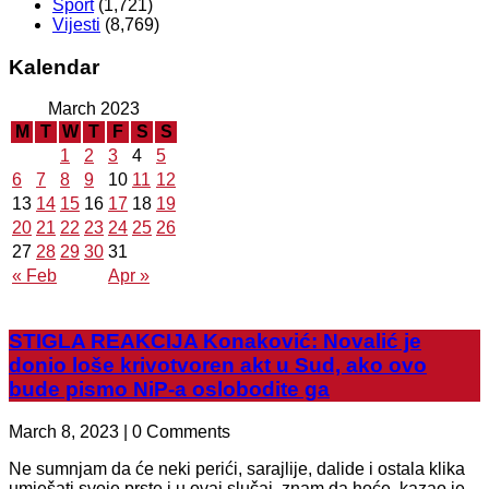
Sport
(1,721)
Vijesti
(8,769)
Kalendar
March 2023
M
T
W
T
F
S
S
1
2
3
4
5
6
7
8
9
10
11
12
13
14
15
16
17
18
19
20
21
22
23
24
25
26
27
28
29
30
31
« Feb
Apr »
STIGLA REAKCIJA Konaković: Novalić je
donio loše krivotvoren akt u Sud, ako ovo
bude pismo NiP-a oslobodite ga
March 8, 2023 | 0 Comments
Ne sumnjam da će neki perići, sarajlije, dalide i ostala klika
umješati svoje prste i u ovaj slučaj, znam da hoće, kazao je