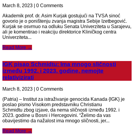
March 8, 2023 | 0 Comments
Akademik prof. dr. Asim Kurjak gostujući na TVSA sinoć
govorio je o poništenju zvanja magistra Sebije Izetbegović.
Kurjak se osvrnuo na odluku Senata Univerziteta u Sarajevu,
ali je komentirao i reakciju direktorice Kliničkog centra
Univerziteta...
Read More →
IGK pisao Schmidtu: Ima mnogo sličnosti
između 1992. i 2023. godine, nemojte
relativizirati
March 8, 2023 | 0 Comments
(Patria) – Institut za istraživanje genocida Kanada {IGK} je
poslao pismo Visokom predstavniku Christianu
Schmidtu zbog izjave, da nema sličnosti između 1992. i
2023. godine u Bosni i Hercegovini. “Želimo da vas
obavijestimo da nažalost ima mnogo sličnosti, jer...
Read More →