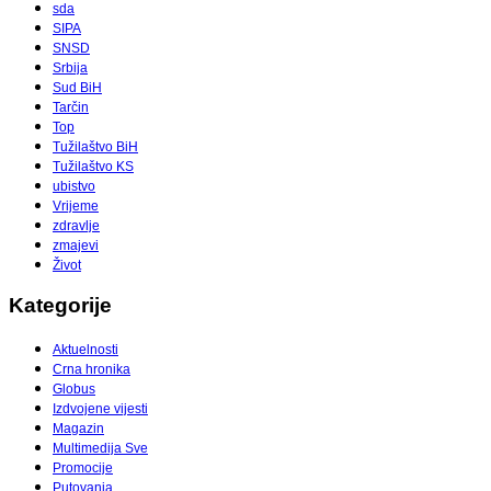
sda
SIPA
SNSD
Srbija
Sud BiH
Tarčin
Top
Tužilaštvo BiH
Tužilaštvo KS
ubistvo
Vrijeme
zdravlje
zmajevi
Život
Kategorije
Aktuelnosti
Crna hronika
Globus
Izdvojene vijesti
Magazin
Multimedija Sve
Promocije
Putovanja