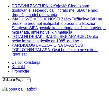
DRŽAVNI ZASTUPNIK Kojović: Gledao sam
gostovanje Izetbegovića i iritiralo me, SDA ne nudi
drugačiji model djelovanja
IMAJU SVE MOGUĆNOSTI Zašto Tužilaštvo BiH ne
preuzme predmet mafijaških obračuna u Istočnom
Sarajevu: SIPA postala kao ikebana, služi za hapšenje
migranata, umjesto velikih mafijaša
TOTALNI DEBAKL SAUDIJSKE ARABIJE: Ovako
nešto im se nije desilo od 1985. godine
KARDIOLOG UPOZORIO NA OPASNOST
TOPLOTNIH TALASA: Ovaj bol nikako ne smijete
ignorisati
Uslovi korištenja
Kontakt
Promocije