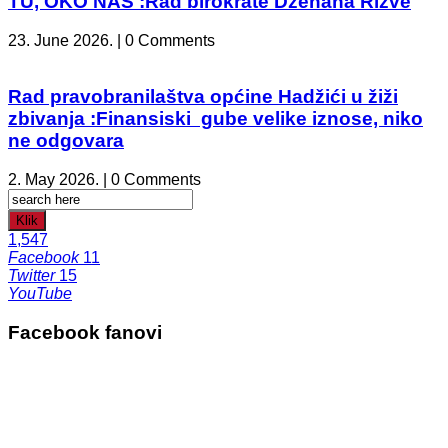
TU, OKO NAS :Rad birokrate Dženana Rizve
23. June 2026. | 0 Comments
Rad pravobranilaštva općine Hadžići u žiži
zbivanja :Finansiski gube velike iznose, niko
ne odgovara
2. May 2026. | 0 Comments
Klik
1,547
Facebook
11
Twitter
15
YouTube
Facebook fanovi