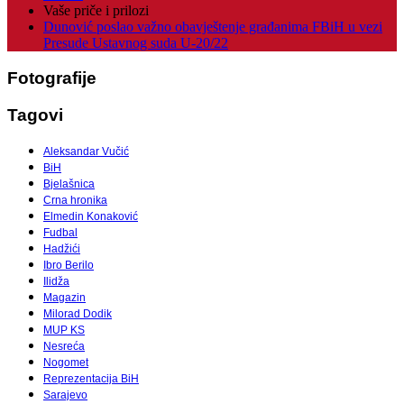
Vaše priče i prilozi
Dunović poslao važno obavještenje građanima FBiH u vezi
Presude Ustavnog suda U-20/22
Fotografije
Tagovi
Aleksandar Vučić
BiH
Bjelašnica
Crna hronika
Elmedin Konaković
Fudbal
Hadžići
Ibro Berilo
Ilidža
Magazin
Milorad Dodik
MUP KS
Nesreća
Nogomet
Reprezentacija BiH
Sarajevo