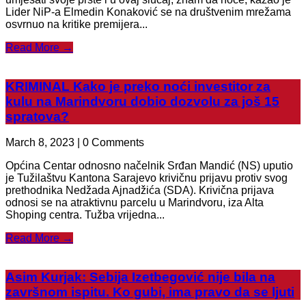
Lider NiP-a Elmedin Konaković se na društvenim mrežama
osvrnuo na kritike premijera...
Read More →
KRIMINAL Kako je preko noći investitor za
kulu na Marindvoru dobio dozvolu za još 15
spratova?
March 8, 2023 | 0 Comments
Općina Centar odnosno načelnik Srđan Mandić (NS) uputio
je Tužilaštvu Kantona Sarajevo krivičnu prijavu protiv svog
prethodnika Nedžada Ajnadžića (SDA). Krivična prijava
odnosi se na atraktivnu parcelu u Marindvoru, iza Alta
Shoping centra. Tužba vrijedna...
Read More →
Asim Kurjak: Sebija Izetbegović nije bila na
završnom ispitu. Ko gubi, ima pravo da se ljuti