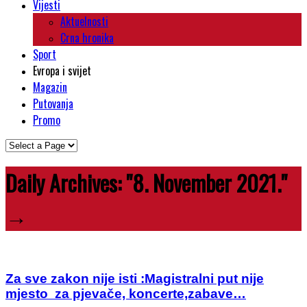
Vijesti
Aktuelnosti
Crna hronika
Sport
Evropa i svijet
Magazin
Putovanja
Promo
Daily Archives:
"8. November 2021."
→
Za sve zakon nije isti :Magistralni put nije
mjesto za pjevače, koncerte,zabave…