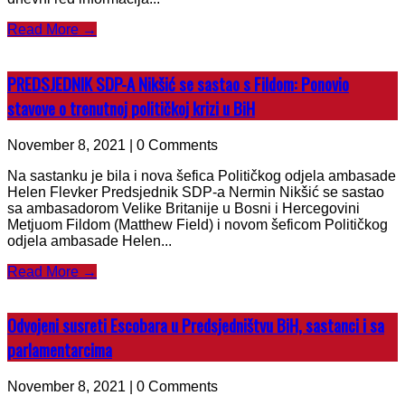
Read More →
PREDSJEDNIK SDP-A Nikšić se sastao s Fildom: Ponovio
stavove o trenutnoj političkoj krizi u BiH
November 8, 2021 | 0 Comments
Na sastanku je bila i nova šefica Političkog odjela ambasade
Helen Flevker Predsjednik SDP-a Nermin Nikšić se sastao
sa ambasadorom Velike Britanije u Bosni i Hercegovini
Metjuom Fildom (Matthew Field) i novom šeficom Političkog
odjela ambasade Helen...
Read More →
Odvojeni susreti Escobara u Predsjedništvu BiH, sastanci i sa
parlamentarcima
November 8, 2021 | 0 Comments