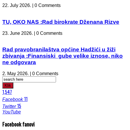
22. July 2026. | 0 Comments
TU, OKO NAS :Rad birokrate Dženana Rizve
23. June 2026. | 0 Comments
Rad pravobranilaštva općine Hadžići u žiži
zbivanja :Finansiski gube velike iznose, niko
ne odgovara
2. May 2026. | 0 Comments
Klik
1,547
11
Facebook
15
Twitter
YouTube
Facebook fanovi