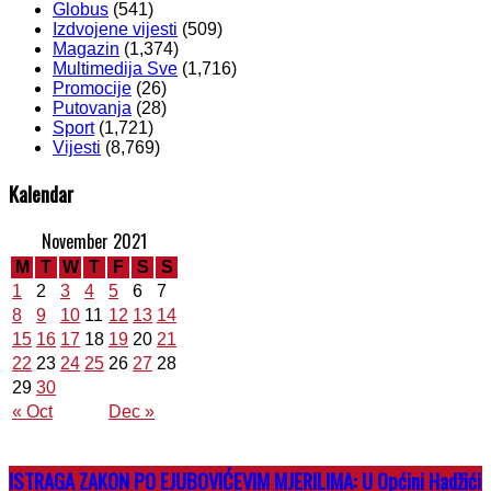
Globus
(541)
Izdvojene vijesti
(509)
Magazin
(1,374)
Multimedija Sve
(1,716)
Promocije
(26)
Putovanja
(28)
Sport
(1,721)
Vijesti
(8,769)
Kalendar
November 2021
M
T
W
T
F
S
S
1
2
3
4
5
6
7
8
9
10
11
12
13
14
15
16
17
18
19
20
21
22
23
24
25
26
27
28
29
30
« Oct
Dec »
ISTRAGA ZAKON PO EJUBOVIĆEVIM MJERILIMA: U Općini Hadžići