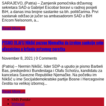
SARAJEVO, (Patria) – Zamjenik pomoćnika državnog
sekretara SAD-a Gabrijel Escobar boravi u radnoj posjeti
BiH, a danas ima brojne sastanke sa bh. političarima. Prvi
sastanak održao je jučer sa ambasadorom SAD u BiH
Ericom Nelsonom, a...
Read More →
PISMO OLAFU Nikšić pozvao Njemačku da izrekne sankcije svim
učesnicima u kršenju ustavnog poretka
November 8, 2021 | 0 Comments
(Patria) – Nermin Nikšić. lider SDP-a uputio je pismo Barbeli
Bas, predsjednici Bundestaga i Olafu Scholzu, kandidatu za
kancelara Savezne Republike Njemačke. Na početku im
Nikšić u ime Socijaldemokratske partije Bosne i Hercegovine
čestita na velikoj izbornoj...
Read More →
SMS Poruke
Webmail