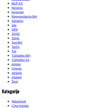
MUP KS
Nesreća
Nogomet
Reprezentacija BiH
Sarajevo
sda
SIPA
SNSD
Srbija
Sud BiH
Tarčin
Top
Tužilaštvo BiH
Tužilaštvo KS
ubistvo
Vrijeme
zdravlje
zmajevi
Život
Kategorije
Aktuelnosti
Crna hronika