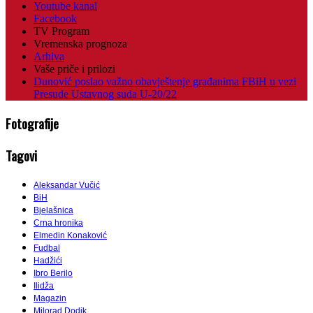
Youtube kanal
Facebook
TV Program
Vremenska prognoza
Arhiva
Vaše priče i prilozi
Dunović poslao važno obavještenje građanima FBiH u vezi
Presude Ustavnog suda U-20/22
Fotografije
Tagovi
Aleksandar Vučić
BiH
Bjelašnica
Crna hronika
Elmedin Konaković
Fudbal
Hadžići
Ibro Berilo
Ilidža
Magazin
Milorad Dodik