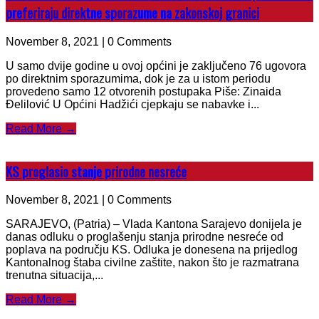
preferiraju direktne sporazume na zakonskoj granici
November 8, 2021 | 0 Comments
U samo dvije godine u ovoj općini je zaključeno 76 ugovora
po direktnim sporazumima, dok je za u istom periodu
provedeno samo 12 otvorenih postupaka Piše: Zinaida
Đelilović U Općini Hadžići cjepkaju se nabavke i...
Read More →
KS proglasio stanje prirodne nesreće
November 8, 2021 | 0 Comments
SARAJEVO, (Patria) – Vlada Kantona Sarajevo donijela je
danas odluku o proglašenju stanja prirodne nesreće od
poplava na području KS. Odluka je donesena na prijedlog
Kantonalnog štaba civilne zaštite, nakon što je razmatrana
trenutna situacija,...
Read More →