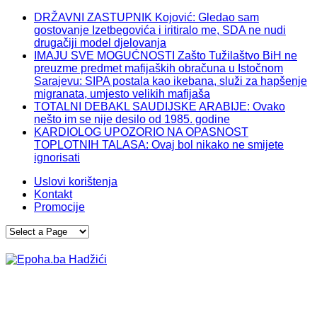
DRŽAVNI ZASTUPNIK Kojović: Gledao sam
gostovanje Izetbegovića i iritiralo me, SDA ne nudi
drugačiji model djelovanja
IMAJU SVE MOGUĆNOSTI Zašto Tužilaštvo BiH ne
preuzme predmet mafijaških obračuna u Istočnom
Sarajevu: SIPA postala kao ikebana, služi za hapšenje
migranata, umjesto velikih mafijaša
TOTALNI DEBAKL SAUDIJSKE ARABIJE: Ovako
nešto im se nije desilo od 1985. godine
KARDIOLOG UPOZORIO NA OPASNOST
TOPLOTNIH TALASA: Ovaj bol nikako ne smijete
ignorisati
Uslovi korištenja
Kontakt
Promocije