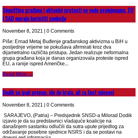
Skupština građana i aktuelni protesti ne vode promjenama, EU
i SAD moraju koristiti sankcije
November 8, 2021 | 0 Comments
Piše: Ernad Metaj Buđenje građanskog aktivizma u BiH u
posljednje vrijeme se pokušava afirmirati kroz dva
dijametralno različita pristupa. Jedan realizuje neformalna
grupa građana koja je danas organizovala proteste ispred
EU, a ranije ispred Američke...
Read More →
Dodik se ipak prepao, ide do kraja, ali za šest mjeseci
November 8, 2021 | 0 Comments
SARAJEVO, (Patria) – Predsjednik SNSD-a Milorad Dodik
izjavio je da su predstavnici vladajuće koalicije na
današnjem sastanku odlučili da sutra upute prijedlog za
održavanje posebne sjednice NSRS i da se postavi na
dnevni red informacija...