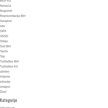
MUP KS
Nesreća
Nogomet
Reprezentacija BiH
Sarajevo
sda
SIPA
SNSD
Srbija
Sud BiH
Tarčin
Top
Tužilaštvo BiH
Tužilaštvo KS
ubistvo
Vrijeme
zdravlje
zmajevi
Život
Kategorije