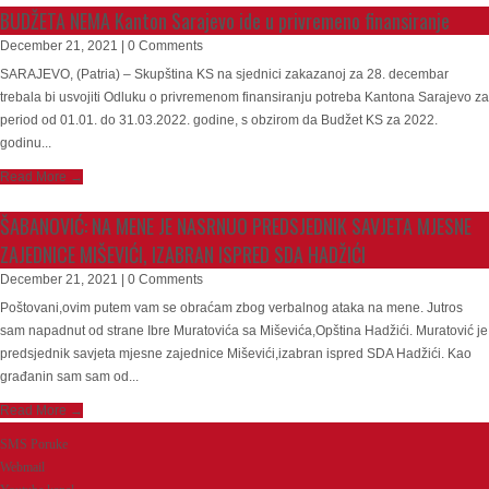
BUDŽETA NEMA Kanton Sarajevo ide u privremeno finansiranje
December 21, 2021 | 0 Comments
SARAJEVO, (Patria) – Skupština KS na sjednici zakazanoj za 28. decembar
trebala bi usvojiti Odluku o privremenom finansiranju potreba Kantona Sarajevo za
period od 01.01. do 31.03.2022. godine, s obzirom da Budžet KS za 2022.
godinu...
Read More →
ŠABANOVIĆ: NA MENE JE NASRNUO PREDSJEDNIK SAVJETA MJESNE
ZAJEDNICE MIŠEVIĆI, IZABRAN ISPRED SDA HADŽIĆI
December 21, 2021 | 0 Comments
Poštovani,ovim putem vam se obraćam zbog verbalnog ataka na mene. Jutros
sam napadnut od strane Ibre Muratovića sa Miševića,Opština Hadžići. Muratović je
predsjednik savjeta mjesne zajednice Miševići,izabran ispred SDA Hadžići. Kao
građanin sam sam od...
Read More →
SMS Poruke
Webmail