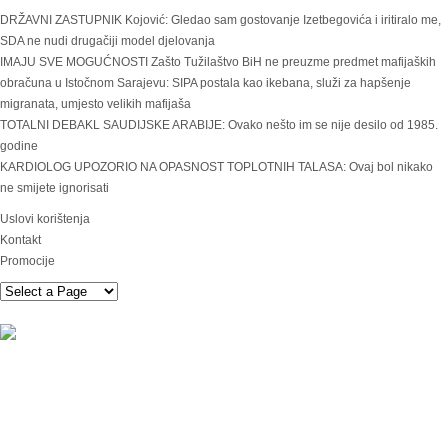
DRŽAVNI ZASTUPNIK Kojović: Gledao sam gostovanje Izetbegovića i iritiralo me,
SDA ne nudi drugačiji model djelovanja
IMAJU SVE MOGUĆNOSTI Zašto Tužilaštvo BiH ne preuzme predmet mafijaških
obračuna u Istočnom Sarajevu: SIPA postala kao ikebana, služi za hapšenje
migranata, umjesto velikih mafijaša
TOTALNI DEBAKL SAUDIJSKE ARABIJE: Ovako nešto im se nije desilo od 1985.
godine
KARDIOLOG UPOZORIO NA OPASNOST TOPLOTNIH TALASA: Ovaj bol nikako
ne smijete ignorisati
Uslovi korištenja
Kontakt
Promocije