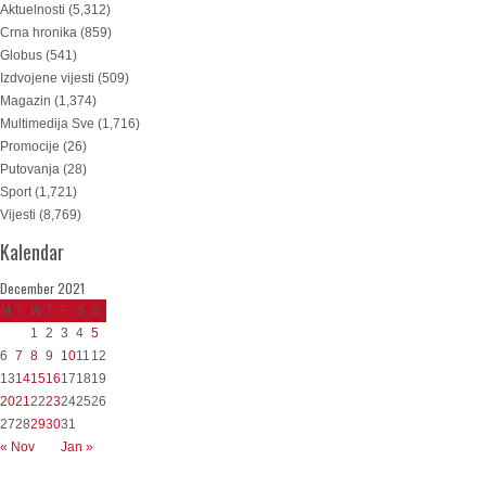
Aktuelnosti
(5,312)
Crna hronika
(859)
Globus
(541)
Izdvojene vijesti
(509)
Magazin
(1,374)
Multimedija Sve
(1,716)
Promocije
(26)
Putovanja
(28)
Sport
(1,721)
Vijesti
(8,769)
Kalendar
December 2021
M
T
W
T
F
S
S
1
2
3
4
5
6
7
8
9
10
11
12
13
14
15
16
17
18
19
20
21
22
23
24
25
26
27
28
29
30
31
« Nov
Jan »