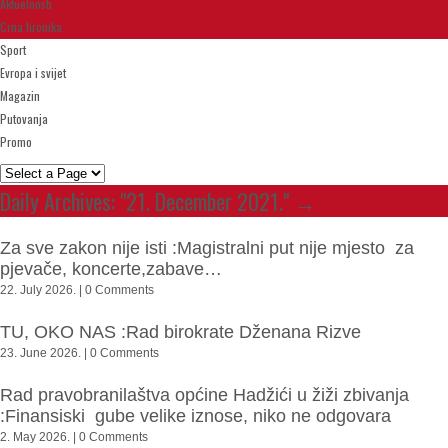
Aktuelnosti
Crna hronika
Sport
Evropa i svijet
Magazin
Putovanja
Promo
Daily Archives:
"21. December 2021."
→
Za sve zakon nije isti :Magistralni put nije mjesto za
pjevače, koncerte,zabave…
22. July 2026. | 0 Comments
TU, OKO NAS :Rad birokrate Dženana Rizve
23. June 2026. | 0 Comments
Rad pravobranilaštva općine Hadžići u žiži zbivanja
:Finansiski gube velike iznose, niko ne odgovara
2. May 2026. | 0 Comments