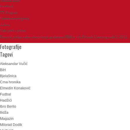
Youtube kanal
Facebook
TV Program
Vremenska prognoza
Arhiva
Vaše priče i prilozi
Dunović poslao važno obavještenje građanima FBiH u vezi Presude Ustavnog suda U-20/22
Fotografije
Tagovi
Aleksandar Vučić
BiH
Bjelašnica
Crna hronika
Elmedin Konaković
Fudbal
Hadžići
Ibro Berilo
Ilidža
Magazin
Milorad Dodik