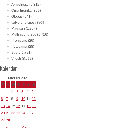
Aktuelnosti
(5,312)
Crna hronika
(859)
Globus
(541)
Izdvojene vijesti
(509)
Magazin
(1,374)
Multimedija Sve
(1,716)
Promocije
(26)
Putovanja
(28)
Sport
(1,721)
Vijesti
(8,769)
Kalendar
February 2023
M
T
W
T
F
S
S
1
2
3
4
5
6
7
8
9
10
11
12
13
14
15
16
17
18
19
20
21
22
23
24
25
26
27
28
« Jan
Mar »