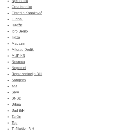
Bjelašnica
Crna hronika
Elmedin Konaković
Fudbal
Hadžići
Ibro Berilo
Ilidža
Magazin
Milorad Dodik
MUP KS
Nesreća
Nogomet
Reprezentacija BiH
Sarajevo
sda
SIPA
SNSD
Srbija
Sud BiH
Tarčin
Top
Tužilaštvo BiH