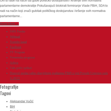
Oni to rade na način da gube političko dostojanstvo i kršenje svih normativa
parlamentarne demokratije Pokušavajući blokirati formiranje Vlade FBiH, SDA to
radi na način koji znači gubitak političkog dostojanstva i kršenje svih normativa
parlamentarne...
Read More →
SMS Poruke
Webmail
Youtube kanal
Facebook
TV Program
Vremenska prognoza
Arhiva
Vaše priče i prilozi
Dunović poslao važno obavještenje građanima FBiH u vezi Presude Ustavnog suda
U-20/22
Fotografije
Tagovi
Aleksandar Vučić
BiH