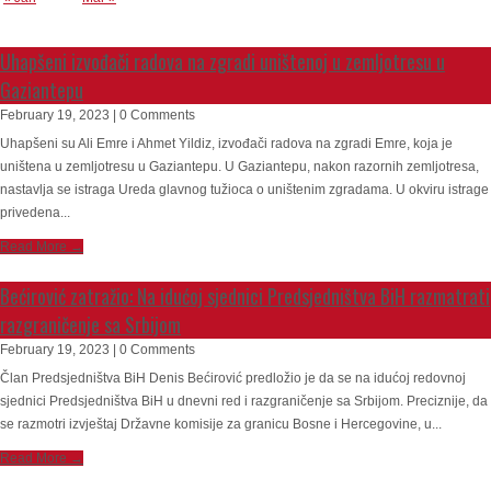
Uhapšeni izvođači radova na zgradi uništenoj u zemljotresu u
Gaziantepu
February 19, 2023 | 0 Comments
Uhapšeni su Ali Emre i Ahmet Yildiz, izvođači radova na zgradi Emre, koja je
uništena u zemljotresu u Gaziantepu. U Gaziantepu, nakon razornih zemljotresa,
nastavlja se istraga Ureda glavnog tužioca o uništenim zgradama. U okviru istrage
privedena...
Read More →
Bećirović zatražio: Na idućoj sjednici Predsjedništva BiH razmatrati
razgraničenje sa Srbijom
February 19, 2023 | 0 Comments
Član Predsjedništva BiH Denis Bećirović predložio je da se na idućoj redovnoj
sjednici Predsjedništva BiH u dnevni red i razgraničenje sa Srbijom. Preciznije, da
se razmotri izvještaj Državne komisije za granicu Bosne i Hercegovine, u...
Read More →