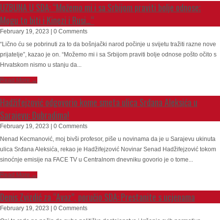
UZBUNA U SDA: “Možemo mi i sa Srbijom praviti bolje odnose;
Mogu to biti i Kinezi i Rusi…“
February 19, 2023 | 0 Comments
“Lično ću se pobrinuti za to da bošnjački narod počinje u svijetu tražiti razne nove
prijatelje”, kazao je on. “Možemo mi i sa Srbijom praviti bolje odnose pošto očito s
Hrvatskom nismo u stanju da...
Read More →
Hadžifejzović odgovorio kome smeta ulica Srđana Aleksića u
Sarajevu: Đubradima!
February 19, 2023 | 0 Comments
Nenad Kecmanović, moj bivši profesor, piše u novinama da je u Sarajevu ukinuta
ulica Srđana Aleksića, rekao je Hadžifejzović Novinar Senad Hadžifejzović tokom
sinoćnje emisije na FACE TV u Centralnom dnevniku govorio je o tome...
Read More →
Denis Zvizdić za “Avaz”, poručio SDA: Prestanite s ucjenama
February 19, 2023 | 0 Comments