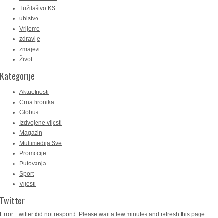
Tužilaštvo KS
ubistvo
Vrijeme
zdravlje
zmajevi
Život
Kategorije
Aktuelnosti
Crna hronika
Globus
Izdvojene vijesti
Magazin
Multimedija Sve
Promocije
Putovanja
Sport
Vijesti
Twitter
Error: Twitter did not respond. Please wait a few minutes and refresh this page.