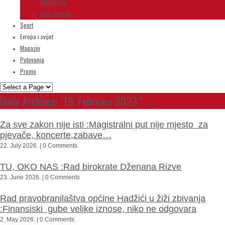
Aktuelnosti
Crna hronika
Sport
Evropa i svijet
Magazin
Putovanja
Promo
Daily Archives:
"19. February 2023."
→
Za sve zakon nije isti :Magistralni put nije mjesto za
pjevače, koncerte,zabave…
22. July 2026. | 0 Comments
TU, OKO NAS :Rad birokrate Dženana Rizve
23. June 2026. | 0 Comments
Rad pravobranilaštva općine Hadžići u žiži zbivanja
:Finansiski gube velike iznose, niko ne odgovara
2. May 2026. | 0 Comments