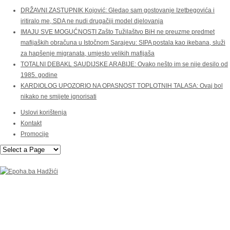
DRŽAVNI ZASTUPNIK Kojović: Gledao sam gostovanje Izetbegovića i
iritiralo me, SDA ne nudi drugačiji model djelovanja
IMAJU SVE MOGUĆNOSTI Zašto Tužilaštvo BiH ne preuzme predmet
mafijaških obračuna u Istočnom Sarajevu: SIPA postala kao ikebana, služi
za hapšenje migranata, umjesto velikih mafijaša
TOTALNI DEBAKL SAUDIJSKE ARABIJE: Ovako nešto im se nije desilo od
1985. godine
KARDIOLOG UPOZORIO NA OPASNOST TOPLOTNIH TALASA: Ovaj bol
nikako ne smijete ignorisati
Uslovi korištenja
Kontakt
Promocije