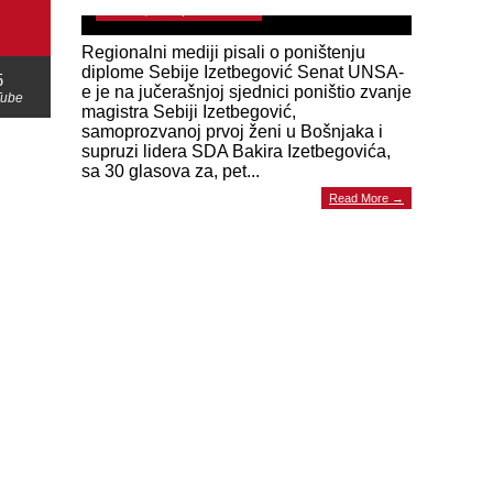
March 7, 2023 | 0 Comments
Regionalni mediji pisali o poništenju
diplome Sebije Izetbegović Senat UNSA-
5
e je na jučerašnjoj sjednici poništio zvanje
Tube
magistra Sebiji Izetbegović,
samoprozvanoj prvoj ženi u Bošnjaka i
supruzi lidera SDA Bakira Izetbegovića,
sa 30 glasova za, pet...
Read More →