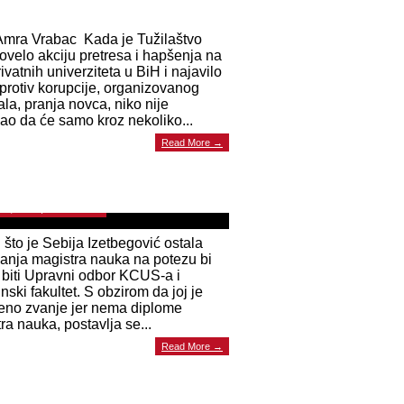
 7, 2023 | 0 Comments
Amra Vrabac Kada je Tužilaštvo
ovelo akciju pretresa i hapšenja na
rivatnih univerziteta u BiH i najavilo
protiv korupcije, organizovanog
ala, pranja novca, niko nije
ao da će samo kroz nekoliko...
ja Izetbegović više ne može biti
Read More →
ktorica KCUS-a. Šta (ne)će uraditi
vni odbor
 7, 2023 | 0 Comments
što je Sebija Izetbegović ostala
anja magistra nauka na potezu bi
i biti Upravni odbor KCUS-a i
nski fakultet. S obzirom da joj je
eno zvanje jer nema diplome
ra nauka, postavlja se...
Read More →