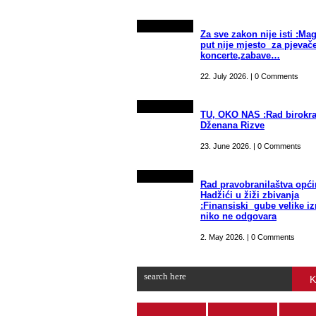
Za sve zakon nije isti :Mag
put nije mjesto za pjevače
koncerte,zabave…
22. July 2026. | 0 Comments
TU, OKO NAS :Rad birokra
Dženana Rizve
23. June 2026. | 0 Comments
Rad pravobranilaštva opći
Hadžići u žiži zbivanja
:Finansiski gube velike i
niko ne odgovara
2. May 2026. | 0 Comments
K