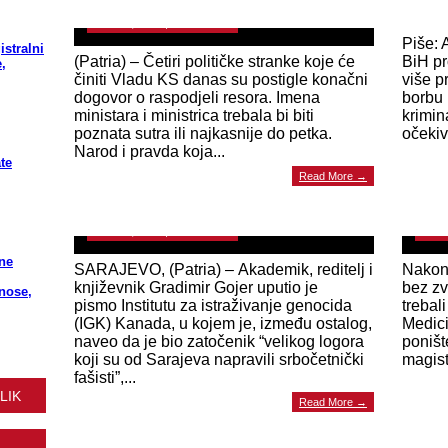
March
March 7, 2023 | 0 Comments
Piše: 
istralni
(Patria) – Četiri političke stranke koje će
BiH pr
,
činiti Vladu KS danas su postigle konačni
više p
dogovor o raspodjeli resora. Imena
borbu 
ministara i ministrica trebala bi biti
krimin
poznata sutra ili najkasnije do petka.
očekiv
PODRŠKA REISU KAVAZOVIĆU Gradimir
Sebi
Narod i pravda koja...
te
Gojer: Gospodo iz Evrope, nećete Bosance i
dire
Read More →
Hercegovce dva puta prevariti!
Upra
March 7, 2023 | 0 Comments
March
ne
SARAJEVO, (Patria) – Akademik, reditelj i
Nakon 
književnik Gradimir Gojer uputio je
bez zv
znose,
pismo Institutu za istraživanje genocida
trebal
(IGK) Kanada, u kojem je, između ostalog,
Medici
naveo da je bio zatočenik “velikog logora
poništ
koji su od Sarajeva napravili srbočetnički
magist
BOSANSKA SULTANIJA Kako su mediji iz
fašisti”,...
regiona ispratili poništavanje diplome Sebije
LIK
Read More →
Izetbegović: “Pada” li moćna Bakirova žena?