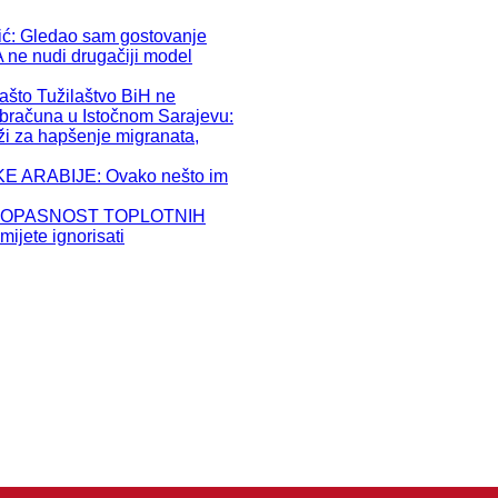
PRO
: Gledao sam gostovanje
DA ne nudi drugačiji model
o Tužilaštvo BiH ne
bračuna u Istočnom Sarajevu:
ži za hapšenje migranata,
 ARABIJE: Ovako nešto im
 OPASNOST TOPLOTNIH
ijete ignorisati