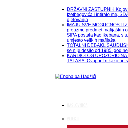
DRŽAVNI ZASTUPNIK Kojović
Izetbegovića i iritiralo me, S
djelovanja
IMAJU SVE MOGUĆNOSTI Zašt
preuzme predmet mafijaških o
SIPA postala kao ikebana, slu
umjesto velikih mafijaša
TOTALNI DEBAKL SAUDIJSKE
se nije desilo od 1985. godine
KARDIOLOG UPOZORIO NA
TALASA: Ovaj bol nikako ne sm
NASLOVNICA
VIJESTI