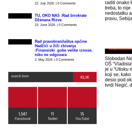
raditi onako 
22. July 2026. | 0 Comments
treba, to nij
nedostatku a
TU, OKO NAS :Rad birokrate
pravu, Sebij
Dženana Rizve
23. June 2026. | 0 Comments
Otac djevoj
Doktorica j
tražila da 
Rad pravobranilaštva općine
Hadžići u žiži zbivanja
May 22, 2023 
:Finansiski gube velike iznose,
niko ne odgovara
Slobodan Neg
2. May 2026. | 0 Comments
OŠ “Vladisla
je u “Utisku
koji se, kako
KLIK
desio pod ok
tvrdi Negić, d
1,547
11
15
Facebook
Twitter
YouTube