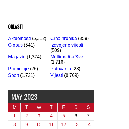
OBLASTI
Aktuelnosti
(5,312)
Crna hronika
(859)
Globus
(541)
Izdvojene vijesti
(509)
Magazin
(1,374)
Multimedija Sve
(1,716)
Promocije
(26)
Putovanja
(28)
Sport
(1,721)
Vijesti
(8,769)
MAY 2023
M
T
W
T
F
S
S
1
2
3
4
5
6
7
8
9
10
11
12
13
14