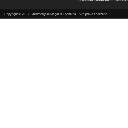
sda
SIPA
SNSD
Srbij
Copyright © 2013 - Multimedijalni Magazin Epoha.ba - Sva prava zadržana.
Sud BiH
Tarčin
Top
Tužilaštvo BiH
Tužilaštvo K
ubistvo
Vrijeme
zdravlje
zmajevi
Život