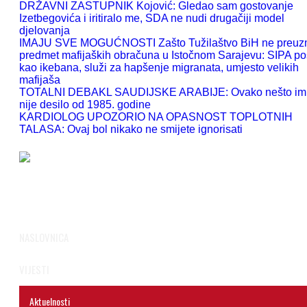
DRŽAVNI ZASTUPNIK Kojović: Gledao sam gostovanje
Izetbegovića i iritiralo me, SDA ne nudi drugačiji model
djelovanja
IMAJU SVE MOGUĆNOSTI Zašto Tužilaštvo BiH ne preu
predmet mafijaških obračuna u Istočnom Sarajevu: SIPA po
kao ikebana, služi za hapšenje migranata, umjesto velikih
mafijaša
TOTALNI DEBAKL SAUDIJSKE ARABIJE: Ovako nešto im
nije desilo od 1985. godine
KARDIOLOG UPOZORIO NA OPASNOST TOPLOTNIH
TALASA: Ovaj bol nikako ne smijete ignorisati
NASLOVNICA
VIJESTI
Aktuelnosti