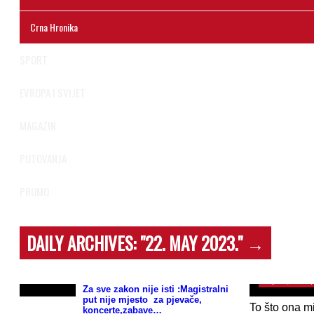
Crna Hronika
SPORT
EVROPA I SVIJET
MAGAZIN
PUTOVANJA
PROMO
DAILY ARCHIVES:
"22. MAY 2023."
→
Rektor Škrij
rekla je net
30 godina r
May 22, 2023 
Za sve zakon nije isti :Magistralni
put nije mjesto za pjevače,
To što ona m
koncerte,zabave…