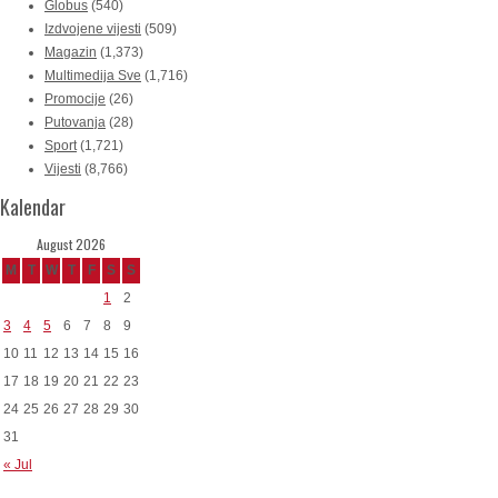
Globus
(540)
Izdvojene vijesti
(509)
Magazin
(1,373)
Multimedija Sve
(1,716)
Promocije
(26)
Putovanja
(28)
Sport
(1,721)
Vijesti
(8,766)
Kalendar
August 2026
M
T
W
T
F
S
S
1
2
3
4
5
6
7
8
9
10
11
12
13
14
15
16
17
18
19
20
21
22
23
24
25
26
27
28
29
30
31
« Jul