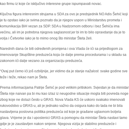
kao firmu iz koje će isključivo interesne grupe ispumpavati novac.
Ključna figura interesnim strujama u SDA za ovo je predsjednik NO Adis Šehić koji
je tu opstao iako je svima poznato da je njegov uspon u Ministarstvu prometa i
komunikacija BiH vezan za SDP. SDA u Nadzornom odboru i bez Šehića ima
većinu, ali im je potrebna njegova saglasnost jer bi im to bilo opravdanje da je to
volja i Četvorke iako je to mimo onog što ministar Šteta želi.
Narednih dana će biti određenih promjena i ova Vlada će ići sa prijedlogom za
imenovanje Skupštine preduzeća koja će dalje prema procedurama i u skladu sa
zakonom ići dalje vezano za organizaciju preduzeća.
“Ovaj put ćemo ići još ozbiljnije, jer vidimo da je stanje nažalost svake godine sve
teže i teže, rekao nam je Šteta.
Prema informacijama Patrije Šehić je pod velikim pritiskom. Svjestan je da ministar
Šteta nije naivan pa bi mu kao izlaz iz neugodne situacije mogla biti povreda noge
zbog koje ne dolazi često u GRAS. Nova Vlada KS će uskoro svakako imenovati
rukovodstvo u GRAS-u, ali je jednako važno da osigura kako do tada ne bi bila
nastavljena poslovna politika preduzeća od koje je građane uglavnom boljela
glava. Vrijeme je da i uposlenici GRAS-a pomognu da ministar Šteta nastavi tamo
gdje je je zaustavljen nakon smjene. Njegova vizija je stabilno preduzeće i