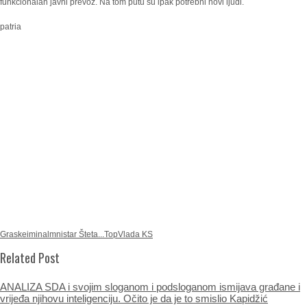
funkcionalan javni prevoz. Na tom putu su ipak potrebni novi ljudi.
patria
Gras
keiminal
mnistar Šteta...
Top
Vlada KS
Related Post
ANALIZA SDA i svojim sloganom i podsloganom ismijava građane i
vrijeđa njihovu inteligenciju. Očito je da je to smislio Kapidžić