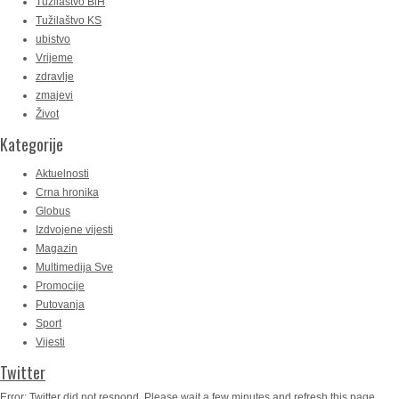
Tužilaštvo BiH
Tužilaštvo KS
ubistvo
Vrijeme
zdravlje
zmajevi
Život
Kategorije
Aktuelnosti
Crna hronika
Globus
Izdvojene vijesti
Magazin
Multimedija Sve
Promocije
Putovanja
Sport
Vijesti
Twitter
Error: Twitter did not respond. Please wait a few minutes and refresh this page.