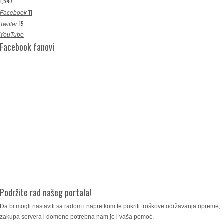
1,547
11
Facebook
15
Twitter
YouTube
Facebook fanovi
Podržite rad našeg portala!
Da bi mogli nastaviti sa radom i napretkom te pokriti troškove održavanja opreme,
zakupa servera i domene potrebna nam je i vaša pomoć.