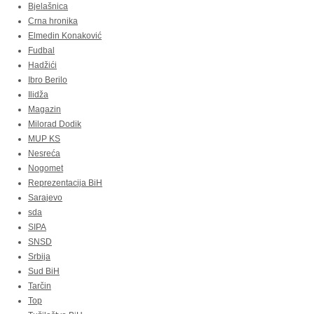
Bjelašnica
Crna hronika
Elmedin Konaković
Fudbal
Hadžići
Ibro Berilo
Ilidža
Magazin
Milorad Dodik
MUP KS
Nesreća
Nogomet
Reprezentacija BiH
Sarajevo
sda
SIPA
SNSD
Srbija
Sud BiH
Tarčin
Top