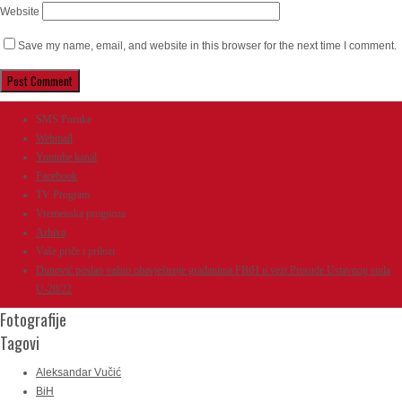
Website
Save my name, email, and website in this browser for the next time I comment.
SMS Poruke
Webmail
Youtube kanal
Facebook
TV Program
Vremenska prognoza
Arhiva
Vaše priče i prilozi
Dunović poslao važno obavještenje građanima FBiH u vezi Presude Ustavnog suda
U-20/22
Fotografije
Tagovi
Aleksandar Vučić
BiH