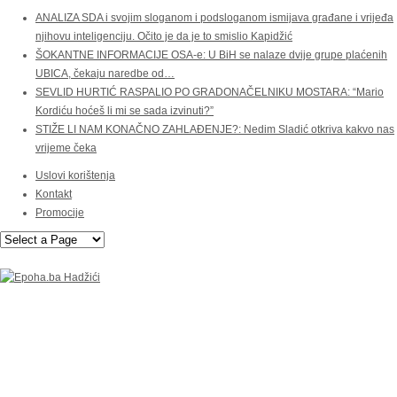
ANALIZA SDA i svojim sloganom i podsloganom ismijava građane i vrijeđa
njihovu inteligenciju. Očito je da je to smislio Kapidžić
ŠOKANTNE INFORMACIJE OSA-e: U BiH se nalaze dvije grupe plaćenih
UBICA, čekaju naredbe od…
SEVLID HURTIĆ RASPALIO PO GRADONAČELNIKU MOSTARA: “Mario
Kordiću hoćeš li mi se sada izvinuti?”
STIŽE LI NAM KONAČNO ZAHLAĐENJE?: Nedim Sladić otkriva kakvo nas
vrijeme čeka
Uslovi korištenja
Kontakt
Promocije