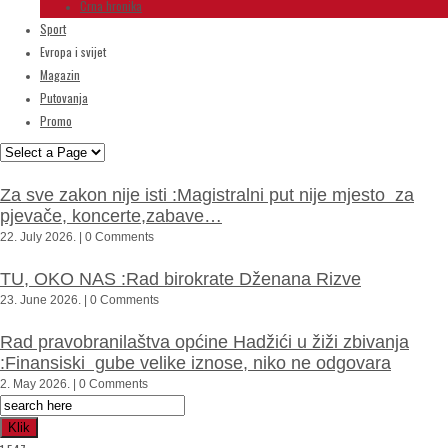
Crna hronika
Sport
Evropa i svijet
Magazin
Putovanja
Promo
Za sve zakon nije isti :Magistralni put nije mjesto za
pjevače, koncerte,zabave…
22. July 2026. | 0 Comments
TU, OKO NAS :Rad birokrate Dženana Rizve
23. June 2026. | 0 Comments
Rad pravobranilaštva općine Hadžići u žiži zbivanja
:Finansiski gube velike iznose, niko ne odgovara
2. May 2026. | 0 Comments
Klik