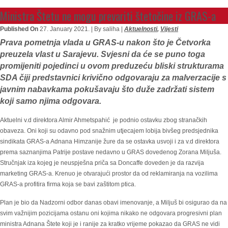
Ministra Štetu ne mogu prevariti štetočine iz GRAS-a
Published On
27. January 2021. |
By saliha |
Aktuelnosti
,
Vijesti
Prava pometnja vlada u GRAS-u nakon što je Četvorka
preuzela vlast u Sarajevu. Svjesni da će se puno toga
promijeniti pojedinci u ovom preduzeću bliski strukturama
SDA čiji predstavnici krivično odgovaraju za malverzacije s
javnim nabavkama pokušavaju što duže zadržati sistem
koji samo njima odgovara.
Aktuelni v.d direktora Almir Ahmetspahić je podnio ostavku zbog stranačkih
obaveza. Oni koji su odavno pod snažnim utjecajem lobija bivšeg predsjednika
sindikata GRAS-a Adnana Himzanije žure da se ostavka usvoji i za v.d direktora
prema saznanjima Patrije postave nedavno u GRAS dovedenog Zorana Miljuša.
Stručnjak iza kojeg je neuspješna priča sa Doncaffe doveden je da razvija
marketing GRAS-a. Krenuo je otvarajući prostor da od reklamiranja na vozilima
GRAS-a profitira firma koja se bavi zaštitom ptica.
Plan je bio da Nadzorni odbor danas obavi imenovanje, a Miljuš bi osigurao da na
svim važnijim pozicijama ostanu oni kojima nikako ne odgovara progresivni plan
ministra Adnana Štete koji je i ranije za kratko vrijeme pokazao da GRAS ne vidi