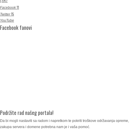
1,547
11
Facebook
15
Twitter
YouTube
Facebook fanovi
Podržite rad našeg portala!
Da bi mogli nastaviti sa radom i napretkom te pokriti troškove održavanja opreme,
zakupa servera i domene potrebna nam je i vaša pomoć.