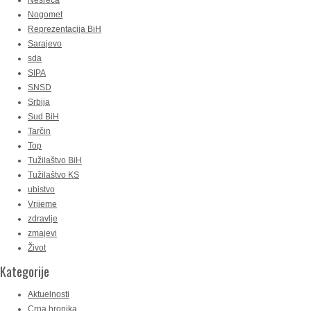
Nesreća
Nogomet
Reprezentacija BiH
Sarajevo
sda
SIPA
SNSD
Srbija
Sud BiH
Tarčin
Top
Tužilaštvo BiH
Tužilaštvo KS
ubistvo
Vrijeme
zdravlje
zmajevi
Život
Kategorije
Aktuelnosti
Crna hronika