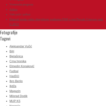
Vremenska prognoza
Arhiva
Vaše priče i prilozi
Dunović poslao važno obavještenje građanima FBiH u vezi Presude Ustavnog suda
U-20/22
Fotografije
Tagovi
Aleksandar Vučić
BiH
Bjelašnica
Crna hronika
Elmedin Konaković
Fudbal
Hadžići
Ibro Berilo
Ilidža
Magazin
Milorad Dodik
MUP KS