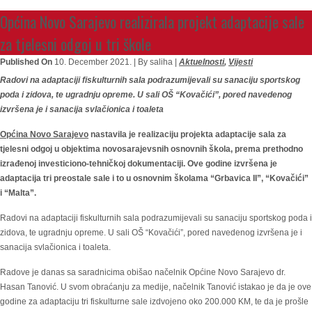
Općina Novo Sarajevo realizirala projekt adaptacije sale
za tjelesni odgoj u tri škole
Published On
10. December 2021. |
By saliha |
Aktuelnosti
,
Vijesti
Radovi na adaptaciji fiskulturnih sala podrazumijevali su sanaciju sportskog
poda i zidova, te ugradnju opreme. U sali OŠ “Kovačići”, pored navedenog
izvršena je i sanacija svlačionica i toaleta
Općina Novo Sarajevo
nastavila je realizaciju projekta adaptacije sala za
tjelesni odgoj u objektima novosarajevsnih osnovnih škola, prema prethodno
izrađenoj investiciono-tehničkoj dokumentaciji. Ove godine izvršena je
adaptacija tri preostale sale i to u osnovnim školama “Grbavica II”, “Kovačići”
i “Malta”.
Radovi na adaptaciji fiskulturnih sala podrazumijevali su sanaciju sportskog poda i
zidova, te ugradnju opreme. U sali OŠ “Kovačići”, pored navedenog izvršena je i
sanacija svlačionica i toaleta.
Radove je danas sa saradnicima obišao načelnik Općine Novo Sarajevo dr.
Hasan Tanović. U svom obraćanju za medije, načelnik Tanović istakao je da je ove
godine za adaptaciju tri fiskulturne sale izdvojeno oko 200.000 KM, te da je prošle