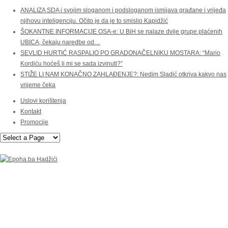
ANALIZA SDA i svojim sloganom i podsloganom ismijava građane i vrijeđa
njihovu inteligenciju. Očito je da je to smislio Kapidžić
ŠOKANTNE INFORMACIJE OSA-e: U BiH se nalaze dvije grupe plaćenih
UBICA, čekaju naredbe od…
SEVLID HURTIĆ RASPALIO PO GRADONAČELNIKU MOSTARA: “Mario
Kordiću hoćeš li mi se sada izvinuti?”
STIŽE LI NAM KONAČNO ZAHLAĐENJE?: Nedim Sladić otkriva kakvo nas
vrijeme čeka
Uslovi korištenja
Kontakt
Promocije