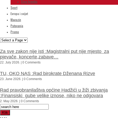
Crna hronika
Sport
Evropa i svijet
Magazin
Putovanja
Promo
Za sve zakon nije isti :Magistralni put nije mjesto za
pjevače, koncerte,zabave…
22. July 2026. | 0 Comments
TU, OKO NAS :Rad birokrate Dženana Rizve
23. June 2026. | 0 Comments
Rad pravobranilaštva općine Hadžići u žiži zbivanja
:Finansiski gube velike iznose, niko ne odgovara
2. May 2026. | 0 Comments
Klik