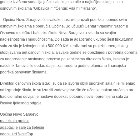
godine izvršena sanacija još tri sale koje su bile u najlošijem stanju i to u
osnovnim školama “Grbavica I”, “Čengić Vila I” i “Hrasno”.
– Općina Novo Sarajevo će svakako nastaviti pružati podršku i pomoć svim
osnovnim školama s područja Općine, uključujući Centar “Vladimir Nazor” u
Osnovnu muzičku i baletsku školu Novo Sarajevo u skladu sa svojim
nadležnostima i mogućnostima. Do sada je adaptirano ukupno šest fiskulturnih
sala za šta je izdvojeno oko 500.000 KM, realizirani su projekti energetskog
utopljavanja pet osnovnih škola, a svake godine se obezbijedi i potrebna oprema
za unapređenje nastavnog procesa po zahtjevima direktora škola, istakao je
načelnik Tanović, te dodao da je i za narednu godinu planirana finansijska
podrška osnovnim školama.
Direktori osnovnih škola istakli su da se izvorni oblik sportskih sala nije mijenjao
od izgradnje škola, te su izrazili zadovoljstvo što će učenike nakon vraćanja na
tradicionalno odvijanje nastave dočekati potpuno nova i opremljena sala za
časove tjelesnog odgoja.
Općina Novo Sarajevo
realizirala projekt
adaptacije sale za tjelesni
odgoj u tri škole
Top