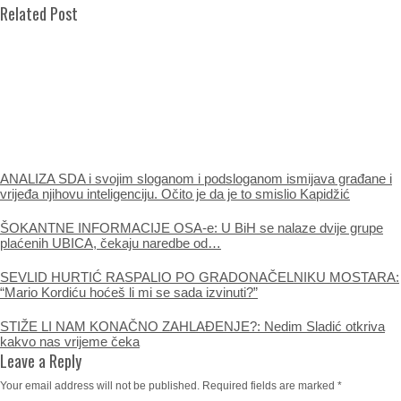
Related Post
ANALIZA SDA i svojim sloganom i podsloganom ismijava građane i
vrijeđa njihovu inteligenciju. Očito je da je to smislio Kapidžić
ŠOKANTNE INFORMACIJE OSA-e: U BiH se nalaze dvije grupe
plaćenih UBICA, čekaju naredbe od…
SEVLID HURTIĆ RASPALIO PO GRADONAČELNIKU MOSTARA:
“Mario Kordiću hoćeš li mi se sada izvinuti?”
STIŽE LI NAM KONAČNO ZAHLAĐENJE?: Nedim Sladić otkriva
kakvo nas vrijeme čeka
Leave a Reply
Your email address will not be published.
Required fields are marked
*