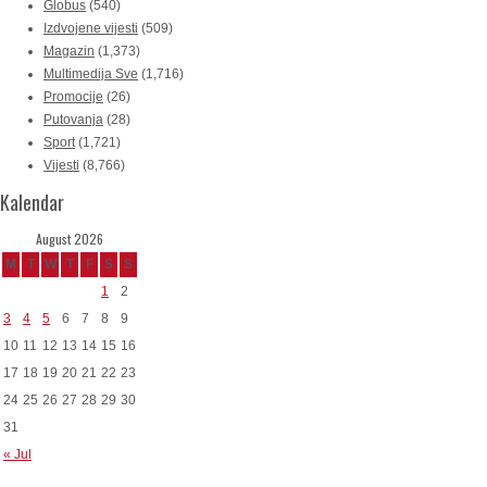
Globus
(540)
Izdvojene vijesti
(509)
Magazin
(1,373)
Multimedija Sve
(1,716)
Promocije
(26)
Putovanja
(28)
Sport
(1,721)
Vijesti
(8,766)
Kalendar
August 2026
M
T
W
T
F
S
S
1
2
3
4
5
6
7
8
9
10
11
12
13
14
15
16
17
18
19
20
21
22
23
24
25
26
27
28
29
30
31
« Jul